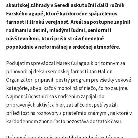
skautskej záhrady v Seredi uskutočnil ďalší ročník
Farského agapé, ktoré každoročne spája členov
farnosti i širokú verejnosť. Areál sa postupne zaplnil
rodinami s deťmi, mladými ľuďmi, seniormi i
návštevníkmi, ktorí prišli stráviť nedeľné
popoludnie v neformálnej a srdečnej atmosfére.
Podujatím sprevádzal Marek Čulaga a k prítomným sa
prihovoril aj dekan seredskej farnosti Ján Hallon.
Organizátori pripravili pestrý program pre všetky vekové
kategórie, aby si každý mohol nájsť niečo, čo ho zaujme.
Najmenší účastníci sa s nadšením zapájali do
pripravených aktivít a hier, zatiaľ čo dospelí využili
príležitosť na rozhovory s priateľmi a známymi, na ktoré v
každodennom zhone často nezostáva dostatok času.
Príjemné popoludnie obohatilo hudobné vystúpenie