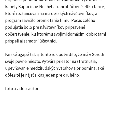
kapely Kapucínov. Nechýbali ani obľúbené eRko tance,
ktoré roztancovali najmä detských návštevníkov, a
program zavŕšilo premietanie filmu. Počas celého
podujatia bolo pre návštevníkov pripravené
občerstvenie, ku ktorému svojimi domácimi dobrotami
prispeli aj samotní účastníci.
Farské agapé tak aj tento rok potvrdilo, že má v Seredi
svoje pevné miesto. Vytvára priestor na stretnutia,
upevňovanie medziľudských vzťahov a pripomína, aké
dôležité je nájsť si čas jeden pre druhého.
foto a video: autor