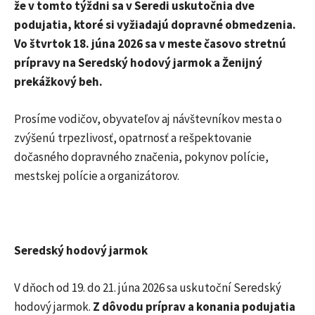
že v tomto týždni sa v Seredi uskutočnia dve
podujatia, ktoré si vyžiadajú dopravné obmedzenia.
Vo štvrtok 18. júna 2026 sa v meste časovo stretnú
prípravy na Seredský hodový jarmok a Ženijný
prekážkový beh.
Prosíme vodičov, obyvateľov aj návštevníkov mesta o
zvýšenú trpezlivosť, opatrnosť a rešpektovanie
dočasného dopravného značenia, pokynov polície,
mestskej polície a organizátorov.
Seredský hodový jarmok
V dňoch od 19. do 21. júna 2026 sa uskutoční Seredský
hodový jarmok.
Z dôvodu príprav a konania podujatia