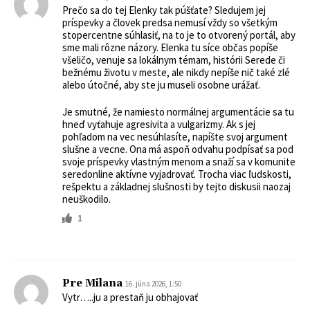
Prečo sa do tej Elenky tak púšťate? Sledujem jej
príspevky a človek predsa nemusí vždy so všetkým
stopercentne súhlasiť, na to je to otvorený portál, aby
sme mali rôzne názory. Elenka tu síce občas popíše
všeličo, venuje sa lokálnym témam, histórii Serede či
bežnému životu v meste, ale nikdy nepíše nič také zlé
alebo útočné, aby ste ju museli osobne urážať.
Je smutné, že namiesto normálnej argumentácie sa tu
hneď vyťahuje agresivita a vulgarizmy. Ak s jej
pohľadom na vec nesúhlasíte, napíšte svoj argument
slušne a vecne. Ona má aspoň odvahu podpísať sa pod
svoje príspevky vlastným menom a snaží sa v komunite
seredonline aktívne vyjadrovať. Trocha viac ľudskosti,
rešpektu a základnej slušnosti by tejto diskusii naozaj
neuškodilo.
1
Pre Milana
16. júna 2026, 1:50
Vytr…..ju a prestaň ju obhajovať