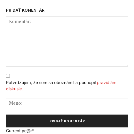
PRIDAŤ KOMENTÁR
Komentár:
Potvrdzujem, že som sa oboznámil a pochopil
pravidlám
diskusie.
Me
Current ye
@r
*