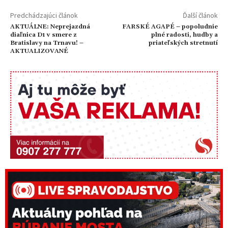
Predchádzajúci článok
Ďalší článok
AKTUÁLNE: Neprejazdná
FARSKÉ AGAPÉ – popoludnie
diaľnica D1 v smere z
plné radosti, hudby a
Bratislavy na Trnavu! –
priateľských stretnutí
AKTUALIZOVANÉ