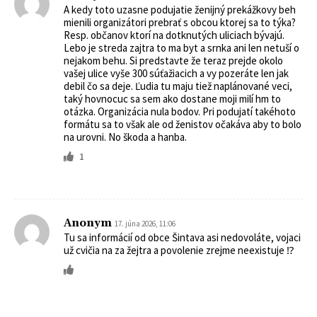
A kedy toto uzasne podujatie ženijný prekážkovy beh
mienili organizátori prebrať s obcou ktorej sa to týka?
Resp. občanov ktorí na dotknutých uliciach bývajú.
Lebo je streda zajtra to ma byt a srnka ani len netuší o
nejakom behu. Si predstavte že teraz prejde okolo
vašej ulice vyše 300 súťažiacich a vy pozeráte len jak
debil čo sa deje. Ľudia tu maju tiež naplánované veci,
taký hovnocuc sa sem ako dostane moji milí hm to
otázka. Organizácia nula bodov. Pri podujatí takéhoto
formátu sa to však ale od ženistov očakáva aby to bolo
na urovni. No škoda a hanba.
1
Anonym
17. júna 2026, 11:06
Tu sa informácií od obce Šintava asi nedovoláte, vojaci
už cvičia na za žejtra a povolenie zrejme neexistuje ⁉️