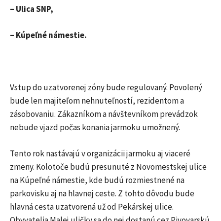
– Ulica SNP,
– Kúpeľné námestie.
Vstup do uzatvorenej zóny bude regulovaný. Povolený
bude len majiteľom nehnuteľností, rezidentom a
zásobovaniu. Zákazníkom a návštevníkom prevádzok
nebude vjazd počas konania jarmoku umožnený.
Tento rok nastávajú v organizácii jarmoku aj viaceré
zmeny. Kolotoče budú presunuté z Novomestskej ulice
na Kúpeľné námestie, kde budú rozmiestnené na
parkovisku aj na hlavnej ceste. Z tohto dôvodu bude
hlavná cesta uzatvorená už od Pekárskej ulice.
Obyvatelia Malej uličky sa do nej dostanú cez Pivovarskú