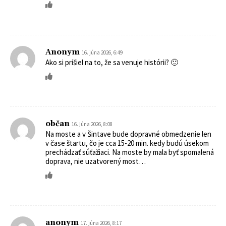
Anonym
16. júna 2026, 6:49
Ako si prišiel na to, že sa venuje histórii? 🙂
občan
16. júna 2026, 8:08
Na moste a v Šintave bude dopravné obmedzenie len
v čase štartu, čo je cca 15-20 min. kedy budú úsekom
prechádzať súťažiaci. Na moste by mala byť spomalená
doprava, nie uzatvorený most…
anonym
17. júna 2026, 8:17