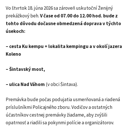
Vo štvrtok 18. júna 2026 sa zároveň uskutoční Ženijný
prekážkový beh.
V čase od 07.00 do 12.00 hod. bude z
tohto dôvodu dočasne obmedzená doprava v týchto
úsekoch:
– cesta Ku kempu + lokalita kempingu a v okolí jazera
Koleno
– Šintavský most,
– ulica Nad Váhom
(v obci Šintava).
Premávka bude počas podujatia usmerňovaná a riadená
príslušníkmi Policajného zboru. Vodičov a ostatných
účastníkov cestnej premávky žiadame, aby zvýšili
opatrnosť a riadili sa pokynmi polície a organizátorov.