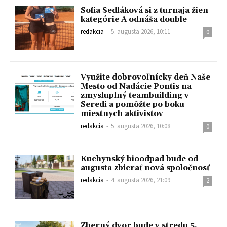
Sofia Sedláková si z turnaja žien
kategórie A odnáša double
redakcia
-
5. augusta 2026, 10:11
0
Využite dobrovoľnícky deň Naše
Mesto od Nadácie Pontis na
zmysluplný teambuilding v
Seredi a pomôžte po boku
miestnych aktivistov
redakcia
-
5. augusta 2026, 10:08
0
Kuchynský bioodpad bude od
augusta zbierať nová spoločnosť
redakcia
-
4. augusta 2026, 21:09
2
Zberný dvor bude v stredu 5.