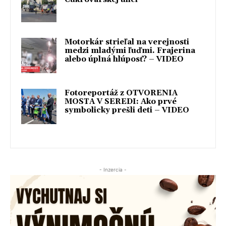
Motorkár strieľal na verejnosti
medzi mladými ľuďmi. Frajerina
alebo úplná hlúposť? – VIDEO
Fotoreportáž z OTVORENIA
MOSTA V SEREDI: Ako prvé
symbolicky prešli deti – VIDEO
- Inzercia -