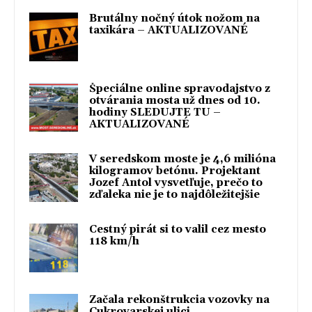
Brutálny nočný útok nožom na
taxikára – AKTUALIZOVANÉ
Špeciálne online spravodajstvo z
otvárania mosta už dnes od 10.
hodiny SLEDUJTE TU –
AKTUALIZOVANÉ
V seredskom moste je 4,6 milióna
kilogramov betónu. Projektant
Jozef Antol vysvetľuje, prečo to
zďaleka nie je to najdôležitejšie
Cestný pirát si to valil cez mesto
118 km/h
Začala rekonštrukcia vozovky na
Cukrovarskej ulici