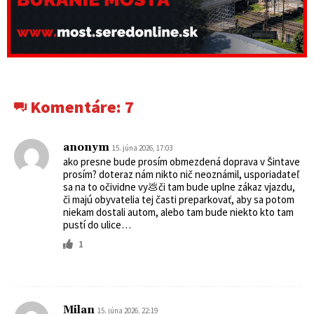
Komentáre:
7
anonym
15. júna 2026, 17:03
ako presne bude prosím obmezdená doprava v Šintave
prosím? doteraz nám nikto nič neoznámil, usporiadateľ
sa na to očividne vy💩či tam bude uplne zákaz vjazdu,
či majú obyvatelia tej časti preparkovať, aby sa potom
niekam dostali autom, alebo tam bude niekto kto tam
pustí do ulice…
1
Milan
15. júna 2026, 22:19