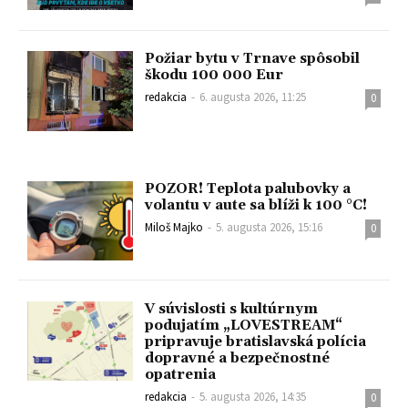
Požiar bytu v Trnave spôsobil
škodu 100 000 Eur
redakcia
-
6. augusta 2026, 11:25
0
POZOR! Teplota palubovky a
volantu v aute sa blíži k 100 °C!
Miloš Majko
-
5. augusta 2026, 15:16
0
V súvislosti s kultúrnym
podujatím „LOVESTREAM“
pripravuje bratislavská polícia
dopravné a bezpečnostné
opatrenia
redakcia
-
5. augusta 2026, 14:35
0