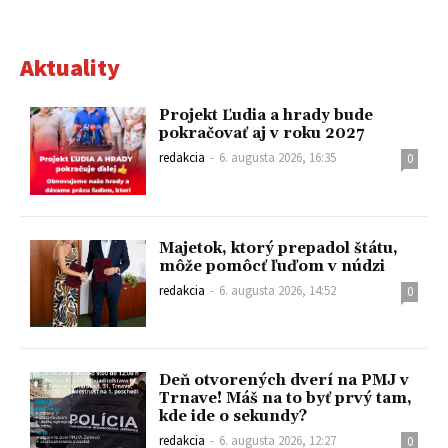
Aktuality
Projekt Ľudia a hrady bude
pokračovať aj v roku 2027
redakcia
-
6. augusta 2026, 16:35
0
Majetok, ktorý prepadol štátu,
môže pomôcť ľuďom v núdzi
redakcia
-
6. augusta 2026, 14:52
0
Deň otvorených dverí na PMJ v
Trnave! Máš na to byť prvý tam,
kde ide o sekundy?
redakcia
-
6. augusta 2026, 12:27
0