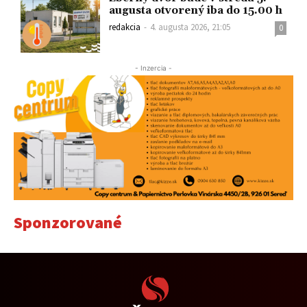
augusta otvorený iba do 15.00 h
redakcia
-
4. augusta 2026, 21:05
0
- Inzercia -
Sponzorované