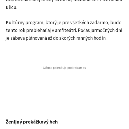
ulicu.
Kultúrny program, ktorý je pre všetkých zadarmo, bude
tento rok prebiehať aj v amfiteátri. Počas jarmočných dní
je zábava plánovaná až do skorých ranných hodín.
- Článok pokračuje pod reklamou -
Ženijný prekážkový beh