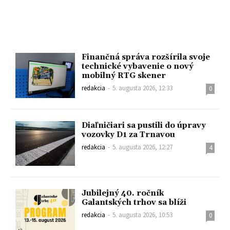
Finančná správa rozšírila svoje
technické vybavenie o nový
mobilný RTG skener
redakcia
-
5. augusta 2026, 12:33
0
Diaľničiari sa pustili do úpravy
vozovky D1 za Trnavou
redakcia
-
5. augusta 2026, 12:27
4
Jubilejný 40. ročník
Galantských trhov sa blíži
redakcia
-
5. augusta 2026, 10:53
0