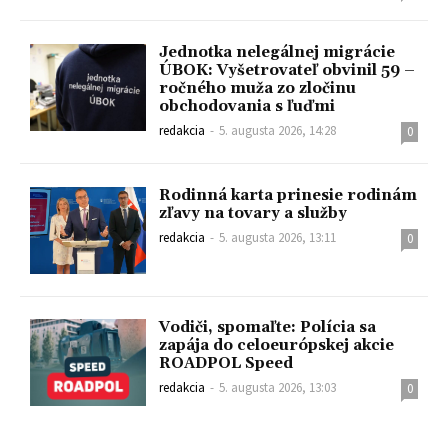
Jednotka nelegálnej migrácie
ÚBOK: Vyšetrovateľ obvinil 59 –
ročného muža zo zločinu
obchodovania s ľuďmi
redakcia
-
5. augusta 2026, 14:28
0
Rodinná karta prinesie rodinám
zľavy na tovary a služby
redakcia
-
5. augusta 2026, 13:11
0
Vodiči, spomaľte: Polícia sa
zapája do celoeurópskej akcie
ROADPOL Speed
redakcia
-
5. augusta 2026, 13:03
0