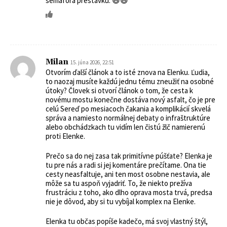
semafora prestávku. 😃😃
Milan
15. júna 2026, 22:51
Otvorím ďalší článok a to isté znova na Elenku. Ľudia,
to naozaj musíte každú jednu tému zneužiť na osobné
útoky? Človek si otvorí článok o tom, že cesta k
novému mostu konečne dostáva nový asfalt, čo je pre
celú Sereď po mesiacoch čakania a komplikácií skvelá
správa a namiesto normálnej debaty o infraštruktúre
alebo obchádzkach tu vidím len čistú žlč namierenú
proti Elenke.
Prečo sa do nej zasa tak primitívne púšťate? Elenka je
tu pre nás a radi si jej komentáre prečítame. Ona tie
cesty neasfaltuje, ani ten most osobne nestavia, ale
môže sa tu aspoň vyjadriť. To, že niekto prežíva
frustráciu z toho, ako dlho oprava mosta trvá, predsa
nie je dôvod, aby si tu vybíjal komplex na Elenke.
Elenka tu občas popíše kadečo, má svoj vlastný štýl,