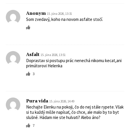
Anonym
15. júna 2026, 13:31
Som zvedavý, koho na novom asfalte stočí.
Asfalt
15. júna 2026, 13:51
Doprastav si postupu prác nenechá nikomu kecat,ani
primátorovi Helenka
3
Pura vida
15. júna 2026, 14:49
Nechajte Elenku na pokoji, čo do nej stále rypete. Však
si tu každý môže napísať, čo chce, ale malo by to byt
slušné. Hádam nie ste hulvati? Alebo áno?
7