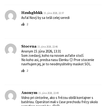
Hzuhgbbkk
15. júna 2026, 22:37
Asfal Nový by sa tešil celej seredi
2
Stocena
15. júna 2026, 22:46
Anonym 15. júna 2026, 13:31
Som zvedavý, koho na novom asfalte stočí.
No koho asi, predsa nasu Elenku 🙂 Prve stocenie
navrhujem jej, je to neodmyslitelny maskot SOL.
2
Anonym
15. júna 2026, 22:49
Vidno pri cintoríne, ako s frézou obišli kontajner s
batériou. Operátori mali v čase prechodu frézy okolo