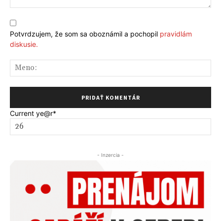
Komentár:
Potvrdzujem, že som sa oboznámil a pochopil
pravidlám
diskusie.
Me
Current ye
@r
*
- Inzercia -