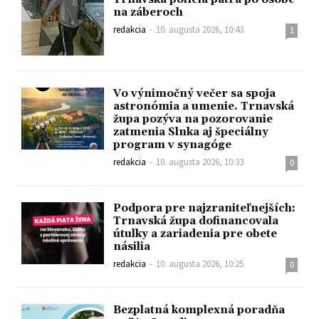
na záberoch
redakcia
-
10. augusta 2026, 10:43
1
Vo výnimočný večer sa spoja
astronómia a umenie. Trnavská
župa pozýva na pozorovanie
zatmenia Slnka aj špeciálny
program v synagóge
redakcia
-
10. augusta 2026, 10:33
0
Podpora pre najzraniteľnejších:
Trnavská župa dofinancovala
útulky a zariadenia pre obete
násilia
redakcia
-
10. augusta 2026, 10:25
0
Bezplatná komplexná poradňa