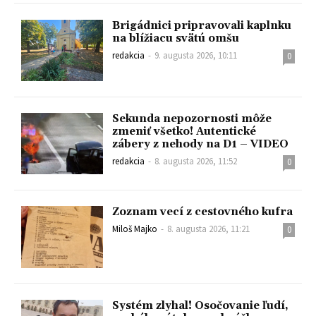
Brigádnici pripravovali kaplnku
na blížiacu svätú omšu
redakcia
-
9. augusta 2026, 10:11
0
Sekunda nepozornosti môže
zmeniť všetko! Autentické
zábery z nehody na D1 – VIDEO
redakcia
-
8. augusta 2026, 11:52
0
Zoznam vecí z cestovného kufra
Miloš Majko
-
8. augusta 2026, 11:21
0
Systém zlyhal! Osočovanie ľudí,