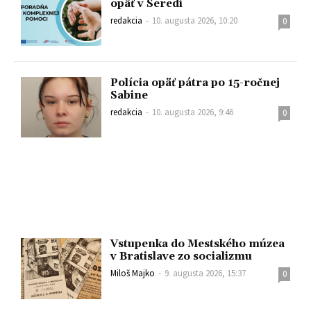
opäť v Seredi
redakcia
-
10. augusta 2026, 10:20
0
Polícia opäť pátra po 15-ročnej
Sabine
redakcia
-
10. augusta 2026, 9:46
0
Vstupenka do Mestského múzea
v Bratislave zo socializmu
Miloš Majko
-
9. augusta 2026, 15:37
0