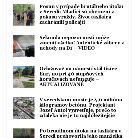
Posun v prípade brutálneho útoku
v Seredi: Mladíci sú obvinení z
pokusu vraždy. Život taxikára
zachránili policajti
Sekunda nepozornosti môže
zmeniť všetko! Autentické zábery z
nehody na D1 – VIDEO
Ovlažovač na námestí stál tisíce
Eur, no pri 40 stupňových
horúčavách nefunguje –
AKTUALIZOVANÉ
V seredskom moste je 4,6 milióna
kilogramov betónu. Projektant
Jozef Antol vysvetľuje, prečo to
zďaleka nie je to najdôležitejšie
Po brutálnom útoku na taxikára v
Seredi prehovorila jeho manželka.