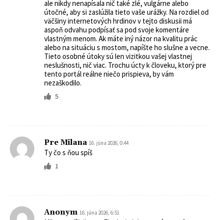
ale nikdy nenapísala nič také zlé, vulgárne alebo
útočné, aby si zaslúžila tieto vaše urážky. Na rozdiel od
väčšiny internetových hrdinov v tejto diskusii má
aspoň odvahu podpísať sa pod svoje komentáre
vlastným menom. Ak máte iný názor na kvalitu prác
alebo na situáciu s mostom, napíšte ho slušne a vecne.
Tieto osobné útoky sú len vizitkou vašej vlastnej
neslušnosti, nič viac. Trochu úcty k človeku, ktorý pre
tento portál reálne niečo prispieva, by vám
nezaškodilo.
5
Pre Milana
16. júna 2026, 0:44
Ty čo s ňou spíš
1
Anonym
16. júna 2026, 6:51