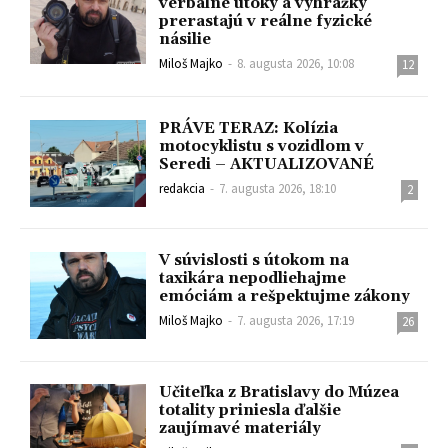
verbálne útoky a vyhrážky
prerastajú v reálne fyzické
násilie
Miloš Majko
-
8. augusta 2026, 10:08
12
PRÁVE TERAZ: Kolízia
motocyklistu s vozidlom v
Seredi – AKTUALIZOVANÉ
redakcia
-
7. augusta 2026, 18:10
2
V súvislosti s útokom na
taxikára nepodliehajme
emóciám a rešpektujme zákony
Miloš Majko
-
7. augusta 2026, 17:19
26
Učiteľka z Bratislavy do Múzea
totality priniesla ďalšie
zaujímavé materiály