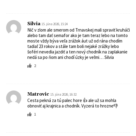
Silvia
15. júna 2026, 15:24
Nič v zlom ale smerom od Trnavskej mali spraviť kruháči
alebo tam dať semafor ako je tam teraz lebo na tomto
moste vždy býva veľa zrážok áut už od rána chodím
tadiaľ 23 rokov a stále tam boli nejaké zrážky lebo
šoféri nevedia jazdiť a ten nový chodník na zaplakanie
nedá sa po ňom ani chodí úzky je veľmi… Silvia
2
Matrovic
15. júna 2026, 16:32
Cesta pekná za tú palec hore 👍 ale už sa mohla
obnoviť aj krajnica a chodník. Vyzerá to hrozne👎
1