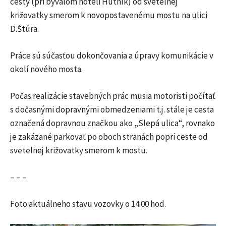
cesty (pri bývalom hoteli Hutník) od svetelnej
križovatky smerom k novopostavenému mostu na ulici
D.Štúra.
Práce sú súčasťou dokončovania a úpravy komunikácie v
okolí nového mosta.
Počas realizácie stavebných prác musia motoristi počítať
s dočasnými dopravnými obmedzeniami t.j. stále je cesta
označená dopravnou značkou ako „Slepá ulica“, rovnako
je zakázané parkovať po oboch stranách popri ceste od
svetelnej križovatky smerom k mostu.
– – –
Foto aktuálneho stavu vozovky o 14:00 hod.