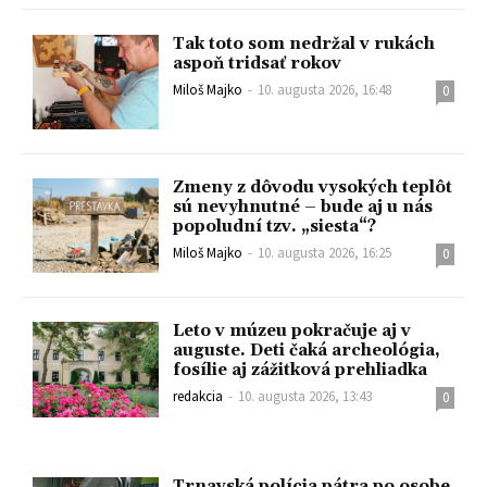
Tak toto som nedržal v rukách
aspoň tridsať rokov
Miloš Majko
-
10. augusta 2026, 16:48
0
Zmeny z dôvodu vysokých teplôt
sú nevyhnutné – bude aj u nás
popoludní tzv. „siesta“?
Miloš Majko
-
10. augusta 2026, 16:25
0
Leto v múzeu pokračuje aj v
auguste. Deti čaká archeológia,
fosílie aj zážitková prehliadka
redakcia
-
10. augusta 2026, 13:43
0
Trnavská polícia pátra po osobe