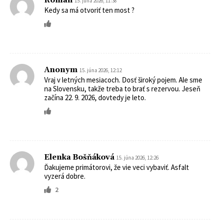
Roman
15. júna 2026, 11:38
Kedy sa má otvoriť ten most ?
Anonym
15. júna 2026, 12:12
Vraj v letných mesiacoch. Dosť široký pojem. Ale sme
na Slovensku, takže treba to brať s rezervou. Jeseň
začína 22. 9. 2026, dovtedy je leto.
Elenka Bošňáková
15. júna 2026, 12:26
Ďakujeme primátorovi, že vie veci vybaviť. Asfalt
vyzerá dobre.
2