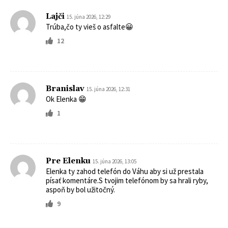
Lajči
15. júna 2026, 12:29
Trúba,čo ty vieš o asfalte😀
12
Branislav
15. júna 2026, 12:31
Ok Elenka 😁
1
Pre Elenku
15. júna 2026, 13:05
Elenka ty zahod telefón do Váhu aby si už prestala
písať komentáre.S tvojim telefónom by sa hrali ryby,
aspoň by bol užitočný.
9