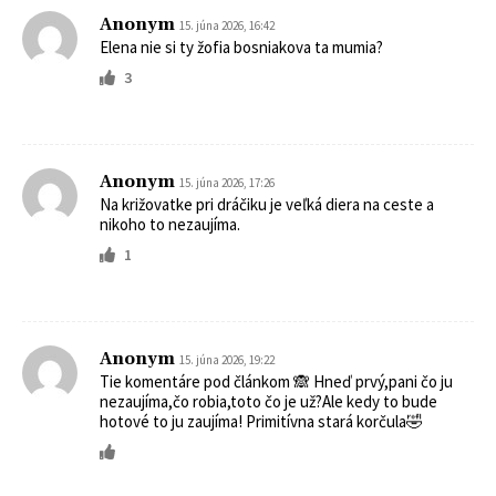
Anonym
15. júna 2026, 16:42
Elena nie si ty žofia bosniakova ta mumia?
3
Anonym
15. júna 2026, 17:26
Na križovatke pri dráčiku je veľká diera na ceste a
nikoho to nezaujíma.
1
Anonym
15. júna 2026, 19:22
Tie komentáre pod článkom 🙈 Hneď prvý,pani čo ju
nezaujíma,čo robia,toto čo je už?Ale kedy to bude
hotové to ju zaujíma! Primitívna stará korčula🤣