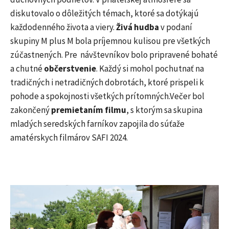
diskutovalo o dôležitých témach, ktoré sa dotýkajú
každodenného života a viery.
Živá hudba
v podaní
skupiny M plus M bola príjemnou kulisou pre všetkých
zúčastnených. Pre návštevníkov bolo pripravené bohaté
a chutné
občerstvenie
. Každý si mohol pochutnať na
tradičných i netradičných dobrotách, ktoré prispeli k
pohode a spokojnosti všetkých prítomných.Večer bol
zakončený
premietaním filmu
, s ktorým sa skupina
mladých seredských farníkov zapojila do súťaže
amatérskych filmárov SAFI 2024.