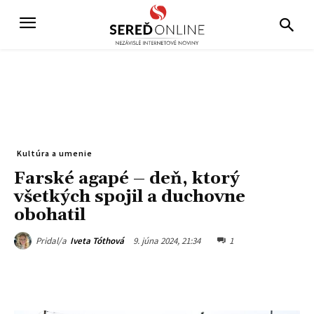
Kultúra a umenie
Farské agapé – deň, ktorý
všetkých spojil a duchovne
obohatil
9. júna 2024, 21:34
1
Pridal/a
Iveta Tóthová