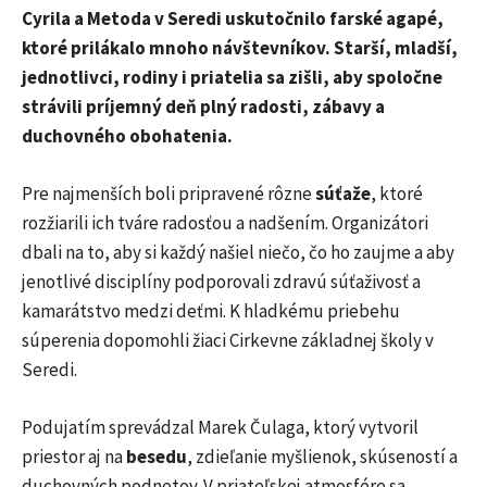
Cyrila a Metoda v Seredi uskutočnilo farské agapé,
ktoré prilákalo mnoho návštevníkov. Starší, mladší,
jednotlivci, rodiny i priatelia sa zišli, aby spoločne
strávili príjemný deň plný radosti, zábavy a
duchovného obohatenia.
Pre najmenších boli pripravené rôzne
súťaže
, ktoré
rozžiarili ich tváre radosťou a nadšením. Organizátori
dbali na to, aby si každý našiel niečo, čo ho zaujme a aby
jenotlivé disciplíny podporovali zdravú súťaživosť a
kamarátstvo medzi deťmi. K hladkému priebehu
súperenia dopomohli žiaci Cirkevne základnej školy v
Seredi.
Podujatím sprevádzal Marek Čulaga, ktorý vytvoril
priestor aj na
besedu
, zdieľanie myšlienok, skúseností a
duchovných podnetov. V priateľskej atmosfére sa