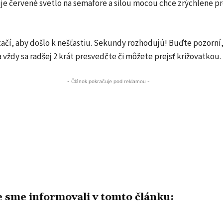
je červené svetlo na semafore a silou mocou chce zrýchlene pr
tačí, aby došlo k nešťastiu. Sekundy rozhodujú! Buďte pozorní
vždy sa radšej 2 krát presvedčte či môžete prejsť križovatkou.
- Článok pokračuje pod reklamou -
 sme informovali v tomto článku: