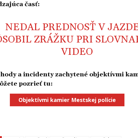
zajúca časť:
NEDAL PREDNOSŤ V JAZDE
ÔSOBIL ZRÁŽKU PRI SLOVNA
VIDEO
ehody a incidenty zachytené objektívmi ka
ôžete pozrieť tu:
Objektívmi kamier Mestskej polície