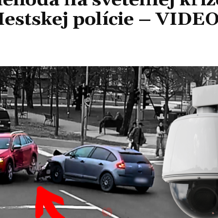
ehoda na svetelnej križ
estskej polície – VIDE