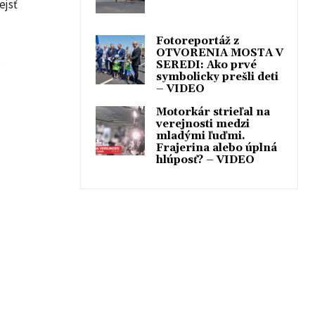
ejsť
Fotoreportáž z
OTVORENIA MOSTA V
,
SEREDI: Ako prvé
symbolicky prešli deti
– VIDEO
Motorkár strieľal na
verejnosti medzi
mladými ľuďmi.
Frajerina alebo úplná
hlúposť? – VIDEO