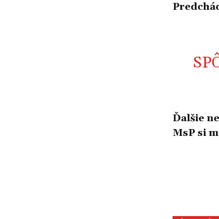
Predchád
SP
Ďalšie n
MsP si m