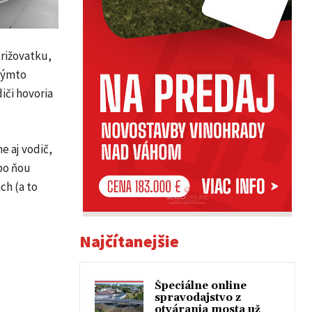
križovatku,
 týmto
iči hovoria
e aj vodič,
ebo ňou
ch (a to
Najčítanejšie
Špeciálne online
spravodajstvo z
otvárania mosta už