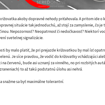
križovatka akoby dopravné nehody priťahovala. A pritom ide o 
opravnej situácie tak jednoduchú, až stojí za zamyslenie, čo je
inou. Nepozornosť? Neopatrnosť či nedočkavosť? Niektorí vod
ení svetelnej signalizácie.
ti by malo platiť, že pri prejazde križovatkou by mal ísť opatrn
zelenú. Je síce pravdou, že vodič do križovatky vchádzajúci al
 na červenú, bude asi uznaný za vinného, no pri rozbitých autá
zraneniach) to až takú podstatnú úlohu asi nehrá.
a snažme sa byť maximálne tolerantní.