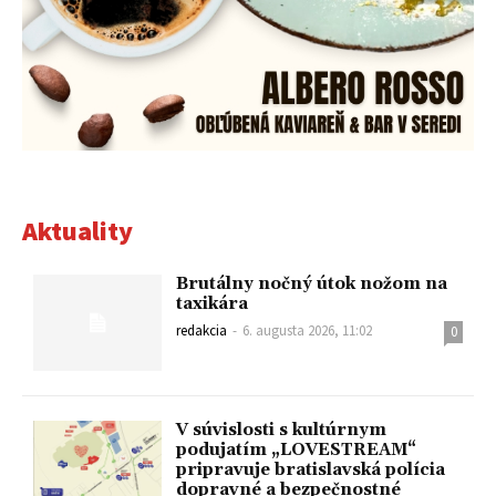
Aktuality
Brutálny nočný útok nožom na
taxikára
redakcia
-
6. augusta 2026, 11:02
0
V súvislosti s kultúrnym
podujatím „LOVESTREAM“
pripravuje bratislavská polícia
dopravné a bezpečnostné