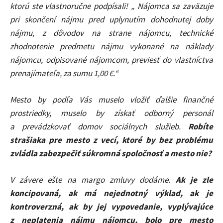
ktorú ste vlastnoručne podpísali! „ Nájomca sa zaväzuje
pri skončení nájmu pred uplynutím dohodnutej doby
nájmu, z dôvodov na strane nájomcu, technické
zhodnotenie predmetu nájmu vykonané na náklady
nájomcu, odpisované nájomcom, previesť do vlastníctva
prenajímateľa, za sumu 1,00 €.“
Mesto by podľa Vás muselo vložiť ďalšie finančné
prostriedky, muselo by získať odborný personál
a prevádzkovať domov sociálnych služieb.
Robíte
strašiaka pre mesto z vecí, ktoré by bez problému
zvládla zabezpečiť súkromná spoločnosť a mesto nie?
V závere ešte na margo zmluvy dodáme.
Ak je zle
koncipovaná, ak má nejednotný výklad, ak je
kontroverzná, ak by jej vypovedanie, vyplývajúce
z neplatenia nájmu nájomcu, bolo pre mesto