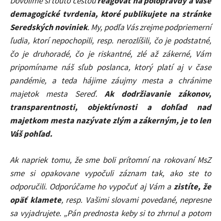
Dovolíme si touto cestou
reagovať na polopravdy a Vaše
demagogické tvrdenia, ktoré publikujete na stránke
Seredských noviniek
. My, podľa Vás zrejme podpriemerní
ľudia, ktorí nepochopili, resp. nerozlíšili, čo je podstatné,
čo je druhoradé, čo je riskantné, zlé až zákerné, Vám
pripomíname náš sľub poslanca, ktorý platí aj v čase
pandémie, a teda hájime záujmy mesta a chránime
majetok mesta Sereď.
Ak dodržiavanie zákonov,
transparentnosti, objektívnosti a dohľad nad
majetkom mesta nazývate zlým a zákerným, je to len
Váš pohľad.
Ak napriek tomu, že sme boli prítomní na rokovaní MsZ
sme si opakovane vypočuli záznam tak, ako ste to
odporučili. Odporúčame ho vypočuť aj Vám a
zistíte, že
opäť klamete
, resp. Vašimi slovami povedané, nepresne
sa vyjadrujete. „Pán prednosta keby si to zhrnul a potom