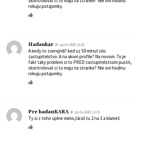
skontrolovat ci to maju na stranke? Nie oni hodinu
rokuju potajomky.
Hadankar
28. apríla 2020, 10:20
A kedy to zverejnili? ked uz 50 minut islo
zastupitelstvo. A na akom profile? Na novom. To je
fakt taky problem si to PRED zastupitelstvom pustit,
skontrolovat ci to maju na stranke? Nie oni hodinu
rokuju potajomky.
Pre hadanKARA
28. apríla 2020, 12:33
Ty si z toho uplne mimo,táraš tu 2 na 3 a klameš