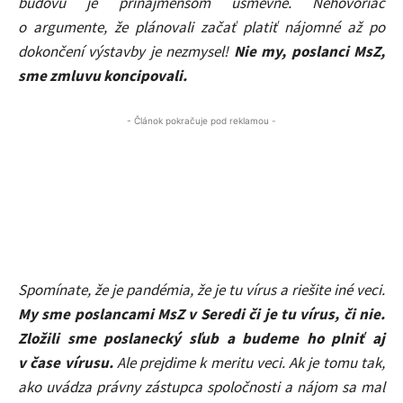
budovu je prinajmenšom úsmevné. Nehovoriac
o argumente, že plánovali začať platiť nájomné až po
dokončení výstavby je nezmysel!
Nie my, poslanci MsZ,
sme zmluvu koncipovali.
- Článok pokračuje pod reklamou -
Spomínate, že je pandémia, že je tu vírus a riešite iné veci.
My sme poslancami MsZ v Seredi či je tu vírus, či nie.
Zložili sme poslanecký sľub a budeme ho plniť aj
v čase vírusu.
Ale prejdime k meritu veci. Ak je tomu tak,
ako uvádza právny zástupca spoločnosti a nájom sa mal