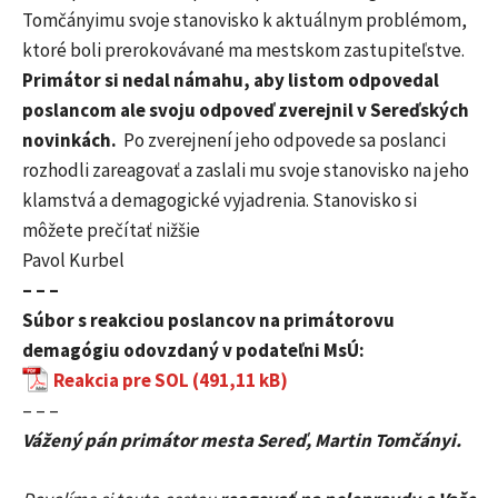
Tomčányimu svoje stanovisko k aktuálnym problémom,
ktoré boli prerokovávané ma mestskom zastupiteľstve.
Primátor si nedal námahu, aby listom odpovedal
poslancom ale svoju odpoveď zverejnil v Sereďských
novinkách.
Po zverejnení jeho odpovede sa poslanci
rozhodli zareagovať a zaslali mu svoje stanovisko na jeho
klamstvá a demagogické vyjadrenia. Stanovisko si
môžete prečítať nižšie
Pavol Kurbel
– – –
Súbor s reakciou poslancov na primátorovu
demagógiu odovzdaný v podateľni MsÚ:
Reakcia pre SOL
– – –
Vážený pán primátor mesta Sereď, Martin Tomčányi.