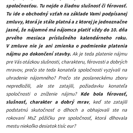
spoločnosťou. Tu nejde o žiadnu slušnosť či férovosť.
Tu ide o obchodný vzťah na základe Vami podpísanej
zmluvy, ktorá je stále platná a z ktorej je jednoznačne
jasné, že nájomné má nájomca platiť vždy do 10. dňa
prvého mesiaca príslušného kalendárneho roku.
V zmluve nie je ani zmienka o podmienke platenia
nájmu po dokončení stavby.
Ak je teda platenie nájmu
pre Vás otázkou slušnosti, charakteru, férovosti a dobrých
mravov, prečo ste teda konateľa spoločnosti vyzývali na
uhradenie nájomného? Prečo ste poslaneckému zboru
nepredložili, ale ste zatajili, požiadavku konateľa
spoločnosti o zníženie nájmu?
Kde bola férovosť,
slušnosť, charakter a dobrý mrav
, keď ste zatajili
podstatnú skutočnosť o dlhoch a obhajovali ste na
rokovaní MsZ pôžičku pre spoločnosť, ktorá dlhovala
mestu niekoľko desiatok tisíc eur?