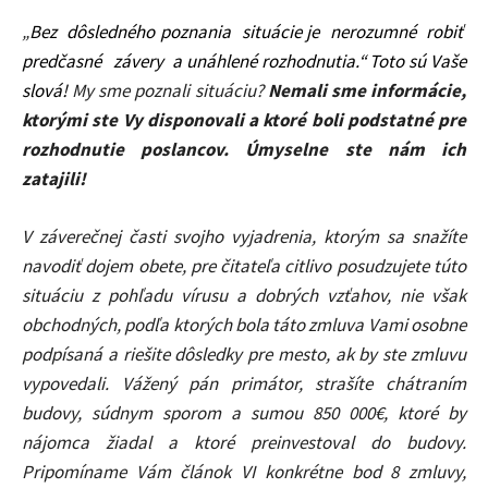
„
Bez dôsledného poznania situácie je nerozumné robiť
predčasné závery a unáhlené rozhodnutia.“ Toto sú Vaše
slová!
My sme poznali situáciu?
Nemali sme informácie,
ktorými ste Vy disponovali a ktoré boli podstatné pre
rozhodnutie poslancov. Úmyselne ste nám ich
zatajili!
V záverečnej časti svojho vyjadrenia, ktorým sa snažíte
navodiť dojem obete, pre čitateľa citlivo posudzujete túto
situáciu z pohľadu vírusu a dobrých vzťahov, nie však
obchodných, podľa ktorých bola táto zmluva Vami osobne
podpísaná a riešite dôsledky pre mesto, ak by ste zmluvu
vypovedali. Vážený pán primátor, strašíte chátraním
budovy, súdnym sporom a sumou 850 000€, ktoré by
nájomca žiadal a ktoré preinvestoval do budovy.
Pripomíname Vám článok VI konkrétne bod 8 zmluvy,