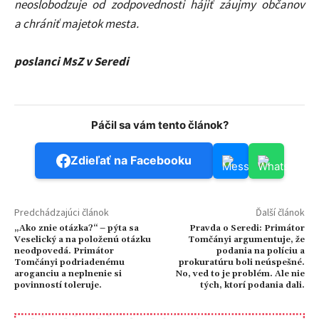
neoslobodzuje od zodpovednosti hájiť záujmy občanov
a chrániť majetok mesta.
poslanci MsZ v Seredi
Páčil sa vám tento článok?
Zdieľať na Facebooku
Predchádzajúci článok
Ďalší článok
„Ako znie otázka?“ – pýta sa
Pravda o Seredi: Primátor
Veselický a na položenú otázku
Tomčányi argumentuje, že
neodpovedá. Primátor
podania na políciu a
Tomčányi podriadenému
prokuratúru boli neúspešné.
aroganciu a neplnenie si
No, ved to je problém. Ale nie
povinností toleruje.
tých, ktorí podania dali.