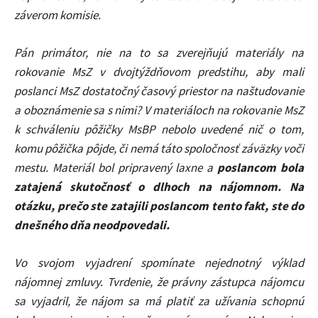
záverom komisie.
Pán primátor, nie na to sa zverejňujú materiály na
rokovanie MsZ v dvojtýždňovom predstihu, aby mali
poslanci MsZ dostatočný časový priestor na naštudovanie
a oboznámenie sa s nimi? V materiáloch na rokovanie MsZ
k schváleniu pôžičky MsBP nebolo uvedené nič o tom,
komu pôžička pôjde, či nemá táto spoločnosť záväzky voči
mestu. Materiál bol pripravený laxne a
poslancom bola
zatajená skutočnosť o dlhoch na nájomnom. Na
otázku, prečo ste zatajili poslancom tento fakt, ste do
dnešného dňa neodpovedali.
Vo svojom vyjadrení spomínate nejednotný výklad
nájomnej zmluvy. Tvrdenie, že právny zástupca nájomcu
sa vyjadril, že nájom sa má platiť za užívania schopnú