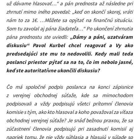
už dávame hlasovať…“ a pán prednosta až následne pri
zhrnutí mimo iného povedal: „keď on skončí skorej, vráti
nám to za 1€. …Môžete sa opýtať na finančnú situáciu.
Som tu zavolal aj pána žiadateľa…“ Po ukončení zhrnutia
pána prednostu ste uviedli:
„Dámy a páni, uzatváram
diskusiu“ Pavol Kurbel chcel reagovať a Vy ako
predsedajúci ste mu to nedovolili. Kedy mali teda
poslanci priestor pýtať sa na to, čo im nebolo jasné,
keď ste autoritatívne ukončili diskusiu?
Čo má spoločné podpis poslanca na konci zápisnice
z verejnej obchodnej súťaže, kde sa mimochodom
podpisovali a vždy podpisujú všetci prítomní členovia
komisie s tým, ako kto hlasoval a koho považoval za víťaza
obchodnej verejnej súťaže? Je snáď bežnou praxou, že sa
zúčastnení členovia podpisujú pri zasadnutí komisií aj
napriek tomu, že nie vždy súhlasia a hlasujú v súlade so