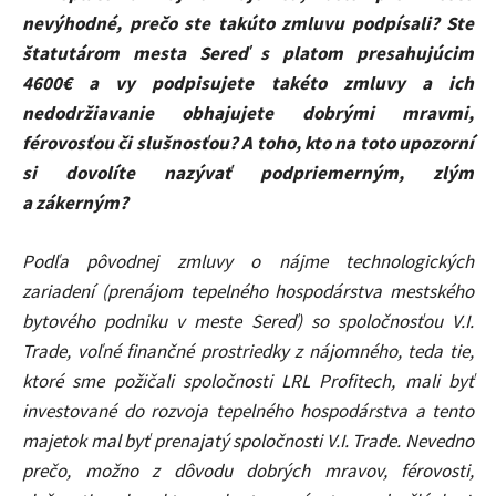
nevýhodné, prečo ste takúto zmluvu podpísali? Ste
štatutárom mesta Sereď s platom presahujúcim
4600€ a vy podpisujete takéto zmluvy a ich
nedodržiavanie obhajujete dobrými mravmi,
férovosťou či slušnosťou? A toho, kto na toto upozorní
si dovolíte nazývať podpriemerným, zlým
a zákerným?
Podľa pôvodnej zmluvy o nájme technologických
zariadení (prenájom tepelného hospodárstva mestského
bytového podniku v meste Sereď) so spoločnosťou V.I.
Trade, voľné finančné prostriedky z nájomného, teda tie,
ktoré sme požičali spoločnosti LRL Profitech, mali byť
investované do rozvoja tepelného hospodárstva a tento
majetok mal byť prenajatý spoločnosti V.I. Trade. Nevedno
prečo, možno z dôvodu dobrých mravov, férovosti,