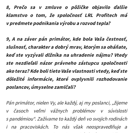
8, Prečo sa v zmluve o pôžičke objavilo ďalšie
klamstvo o tom, že spoločnosť LRL Profitech má
v predmete podnikania výrobu a rozvo
d
tepla?
9, A na záver pán primátor, kde bola Vaša čestnosť,
slušnosť, charakter a dobrý mrav, ktorým sa oháňate,
keď ste vyzývali dlžníka na uhradenie nájmu? Vtedy
ste nezdieľali názor právneho zástupcu spoločnosti
ako teraz? Kde boli tieto Vaše vlastnosti vtedy, keď ste
dôležité informácie, ktoré ovplyvnili rozhodovanie
poslancov, úmyselne zamlčali?
Pán primátor, nielen Vy, ale každý, aj my poslanci, „žijeme
v časoch veľmi vážnych problémov v súvislosti
s pandémiou“. Zažívame to každý deň vo svojich rodinách
i na pracoviskách. To nás však neospravedlňuje a