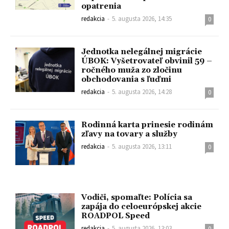
opatrenia
redakcia
-
5. augusta 2026, 14:35
0
Jednotka nelegálnej migrácie
ÚBOK: Vyšetrovateľ obvinil 59 –
ročného muža zo zločinu
obchodovania s ľuďmi
redakcia
-
5. augusta 2026, 14:28
0
Rodinná karta prinesie rodinám
zľavy na tovary a služby
redakcia
-
5. augusta 2026, 13:11
0
Vodiči, spomaľte: Polícia sa
zapája do celoeurópskej akcie
ROADPOL Speed
redakcia
-
5. augusta 2026, 13:03
0