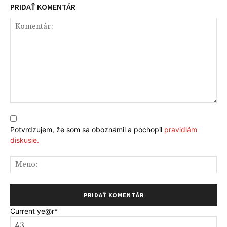
PRIDAŤ KOMENTÁR
Komentár:
Potvrdzujem, že som sa oboznámil a pochopil
pravidlám
diskusie.
Me
Current ye
@r
*