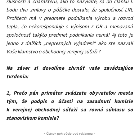
slušnosti a charakteru, ako to nazývate, sa do článku I.
bodu dva zmluvy o pôžičke dostalo, že spoločnosť LRL
Profitech má v predmete podnikania výrobu a rozvod
tepla, čo nekorešponduje s výpisom z OR a menovaná
spoločnosť takýto predmet podnikania nemá! Aj toto je
jedno z ďalších „nepresných vyjadrení“ ako ste nazvali
Vaše klamstvo o obchodnej verejnej súťaži ?
Na záver si dovolíme zhrnúť vaše zavádzajúce
tvrdenia:
1, Prečo pán primátor zvádzate obyvateľov mesta
tým, že podpis o účasti na zasadnutí komisie
k verejnej obchodnej súťaži sa rovná súhlasu so
stanoviskom komisie?
- Článok pokračuje pod reklamou -