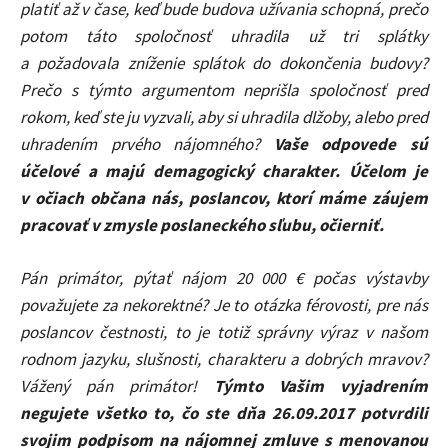
platiť až v čase, keď bude budova užívania schopná, prečo
potom táto spoločnosť uhradila už tri splátky
a požadovala zníženie splátok do dokončenia budovy?
Prečo s týmto argumentom neprišla spoločnosť pred
rokom, keď ste ju vyzvali, aby si uhradila dlžoby, alebo pred
uhradením prvého nájomného?
Vaše odpovede sú
účelové a majú demagogický charakter. Účelom je
v očiach občana nás, poslancov, ktorí máme záujem
pracovať v zmysle poslaneckého sľubu, očierniť.
Pán primátor, pýtať nájom 20 000 € počas výstavby
považujete za nekorektné? Je to otázka férovosti, pre nás
poslancov čestnosti, to je totiž správny výraz v našom
rodnom jazyku, slušnosti, charakteru a dobrých mravov?
Vážený pán primátor!
Týmto Vašim vyjadrením
negujete všetko to, čo ste dňa 26.09.2017 potvrdili
svojim podpisom na nájomnej zmluve s menovanou