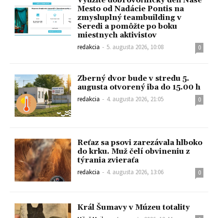
Využite dobrovoľnícky deň Naše
Mesto od Nadácie Pontis na
zmysluplný teambuilding v
Seredi a pomôžte po boku
miestnych aktivistov
redakcia
-
5. augusta 2026, 10:08
0
Zberný dvor bude v stredu 5.
augusta otvorený iba do 15.00 h
redakcia
-
4. augusta 2026, 21:05
0
Reťaz sa psovi zarezávala hlboko
do krku. Muž čelí obvineniu z
týrania zvieraťa
redakcia
-
4. augusta 2026, 13:06
0
Král Šumavy v Múzeu totality