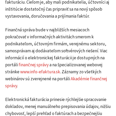
fakturáciu. Cieľom je, aby mali podnikatelia, účtovníci aj
inštitúcie dostatočný čas pripraviť sa na nový spôsob
vystavovania, doručovania a prijímania faktúr.
Finančná správa bude v najbližších mesiacoch
pokračovať v informačných aktivitách smerom k
podnikateľom, účtovným firmám, verejnému sektoru,
samosprávam aj dodávateľom softvérových riešení. Viac
informácií o elektronickej fakturácii je dostupných na
portáli
finančnej správy
a na špecializovanej webovej
stránke
www.info-efaktura.sk
. Záznamy zo všetkých
webinárov sú zverejnené na portáli
Akadémie finančnej
správy
.
Elektronická fakturácia prinesie rýchlejšie spracovanie
dokladov, menej manuálneho prepisovania údajov, nižšiu
chybovosť, lepší prehľad o faktúrach a bezpečnejšiu