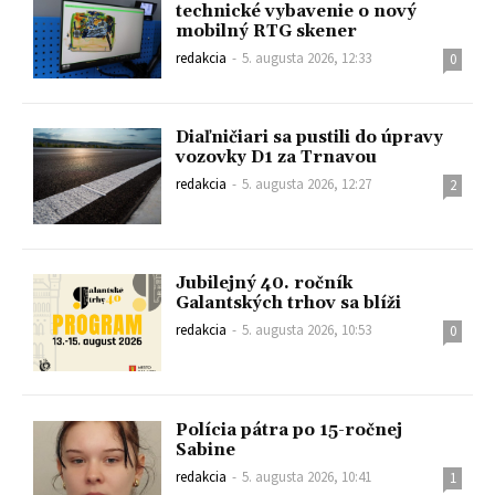
technické vybavenie o nový
mobilný RTG skener
redakcia
-
5. augusta 2026, 12:33
0
Diaľničiari sa pustili do úpravy
vozovky D1 za Trnavou
redakcia
-
5. augusta 2026, 12:27
2
Jubilejný 40. ročník
Galantských trhov sa blíži
redakcia
-
5. augusta 2026, 10:53
0
Polícia pátra po 15-ročnej
Sabine
redakcia
-
5. augusta 2026, 10:41
1