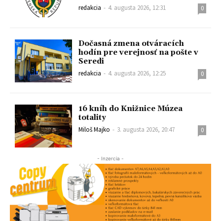
redakcia
-
4. augusta 2026, 12:31
0
Dočasná zmena otváracích
hodín pre verejnosť na pošte v
Seredi
redakcia
-
4. augusta 2026, 12:25
0
16 kníh do Knižnice Múzea
totality
Miloš Majko
-
3. augusta 2026, 20:47
0
- Inzercia -