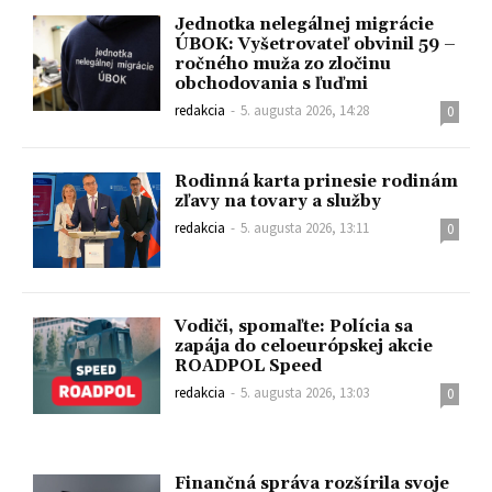
Jednotka nelegálnej migrácie
ÚBOK: Vyšetrovateľ obvinil 59 –
ročného muža zo zločinu
obchodovania s ľuďmi
redakcia
-
5. augusta 2026, 14:28
0
Rodinná karta prinesie rodinám
zľavy na tovary a služby
redakcia
-
5. augusta 2026, 13:11
0
Vodiči, spomaľte: Polícia sa
zapája do celoeurópskej akcie
ROADPOL Speed
redakcia
-
5. augusta 2026, 13:03
0
Finančná správa rozšírila svoje