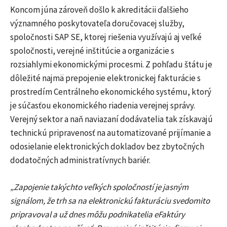
Koncom júna zároveň došlo k akreditácii ďalšieho
významného poskytovateľa doručovacej služby,
spoločnosti SAP SE, ktorej riešenia využívajú aj veľké
spoločnosti, verejné inštitúcie a organizácie s
rozsiahlymi ekonomickými procesmi. Z pohľadu štátu je
dôležité najmä prepojenie elektronickej fakturácie s
prostredím Centrálneho ekonomického systému, ktorý
je súčasťou ekonomického riadenia verejnej správy.
Verejný sektor a naň naviazaní dodávatelia tak získavajú
technickú pripravenosť na automatizované prijímanie a
odosielanie elektronických dokladov bez zbytočných
dodatočných administratívnych bariér.
„Zapojenie takýchto veľkých spoločností je jasným
signálom, že trh sa na elektronickú fakturáciu svedomito
pripravoval a už dnes môžu podnikatelia eFaktúry