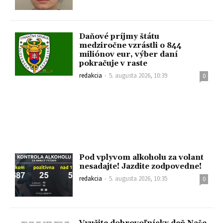
Daňové príjmy štátu
medziročne vzrástli o 844
miliónov eur, výber daní
pokračuje v raste
redakcia
-
5. augusta 2026, 10:39
0
Pod vplyvom alkoholu za volant
nesadajte! Jazdite zodpovedne!
redakcia
-
5. augusta 2026, 10:35
0