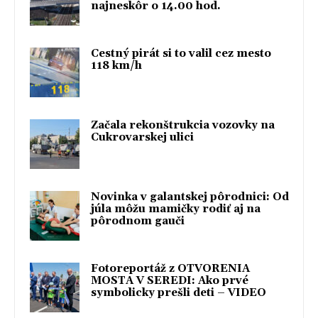
najneskôr o 14.00 hod.
Cestný pirát si to valil cez mesto
118 km/h
Začala rekonštrukcia vozovky na
Cukrovarskej ulici
Novinka v galantskej pôrodnici: Od
júla môžu mamičky rodiť aj na
pôrodnom gauči
Fotoreportáž z OTVORENIA
MOSTA V SEREDI: Ako prvé
symbolicky prešli deti – VIDEO