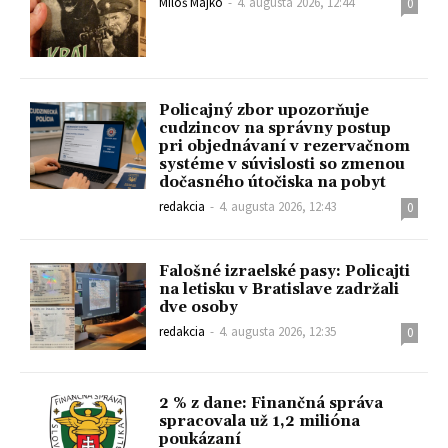
Miloš Majko
-
4. augusta 2026, 12:44
0
Policajný zbor upozorňuje
cudzincov na správny postup
pri objednávaní v rezervačnom
systéme v súvislosti so zmenou
dočasného útočiska na pobyt
redakcia
-
4. augusta 2026, 12:43
0
Falošné izraelské pasy: Policajti
na letisku v Bratislave zadržali
dve osoby
redakcia
-
4. augusta 2026, 12:35
0
2 % z dane: Finančná správa
spracovala už 1,2 milióna
poukázaní