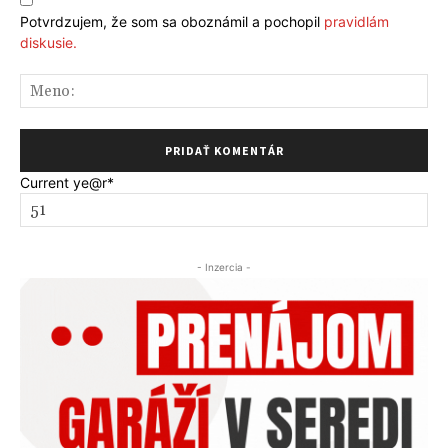
Potvrdzujem, že som sa oboznámil a pochopil
pravidlám
diskusie.
Me
Current ye
@r
*
- Inzercia -