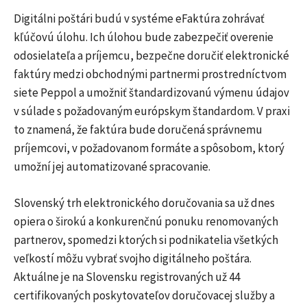
Digitálni poštári budú v systéme eFaktúra zohrávať
kľúčovú úlohu. Ich úlohou bude zabezpečiť overenie
odosielateľa a príjemcu, bezpečne doručiť elektronické
faktúry medzi obchodnými partnermi prostredníctvom
siete Peppol a umožniť štandardizovanú výmenu údajov
v súlade s požadovaným európskym štandardom. V praxi
to znamená, že faktúra bude doručená správnemu
príjemcovi, v požadovanom formáte a spôsobom, ktorý
umožní jej automatizované spracovanie.
Slovenský trh elektronického doručovania sa už dnes
opiera o širokú a konkurenčnú ponuku renomovaných
partnerov, spomedzi ktorých si podnikatelia všetkých
veľkostí môžu vybrať svojho digitálneho poštára.
Aktuálne je na Slovensku registrovaných už 44
certifikovaných poskytovateľov doručovacej služby a