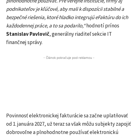
plnohodnotne používať. Pre verejné inštitúcie, firmy aj
podnikateľov je kľúčové, aby mali k dispozícii stabilné a
bezpečné riešenia, ktoré hladko integrujú eFaktúru do ich
každodennej práce, a to sa podarilo,“
hodnotí prínos
Stanislav Pavlovič
, generálny riaditeľ sekcie IT
finančnej správy.
- Článok pokračuje pod reklamou -
Povinnosť elektronickej fakturácie sa začne uplatňovať
od 1. januára 2027, už teraz sa však môžu subjekty zapojiť
dobrovoľne a plnohodnotne používať elektronickú