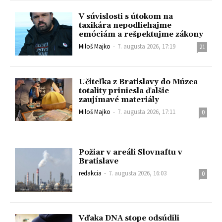
V súvislosti s útokom na
taxikára nepodliehajme
emóciám a rešpektujme zákony
Miloš Majko
-
7. augusta 2026, 17:19
21
Učiteľka z Bratislavy do Múzea
totality priniesla ďalšie
zaujímavé materiály
Miloš Majko
-
7. augusta 2026, 17:11
0
Požiar v areáli Slovnaftu v
Bratislave
redakcia
-
7. augusta 2026, 16:03
0
Vďaka DNA stope odsúdili