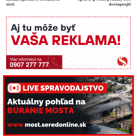
sietí
dostupnejší