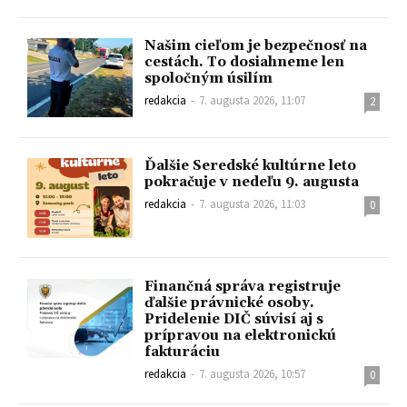
Našim cieľom je bezpečnosť na
cestách. To dosiahneme len
spoločným úsilím
redakcia
-
7. augusta 2026, 11:07
2
Ďalšie Seredské kultúrne leto
pokračuje v nedeľu 9. augusta
redakcia
-
7. augusta 2026, 11:03
0
Finančná správa registruje
ďalšie právnické osoby.
Pridelenie DIČ súvisí aj s
prípravou na elektronickú
fakturáciu
redakcia
-
7. augusta 2026, 10:57
0