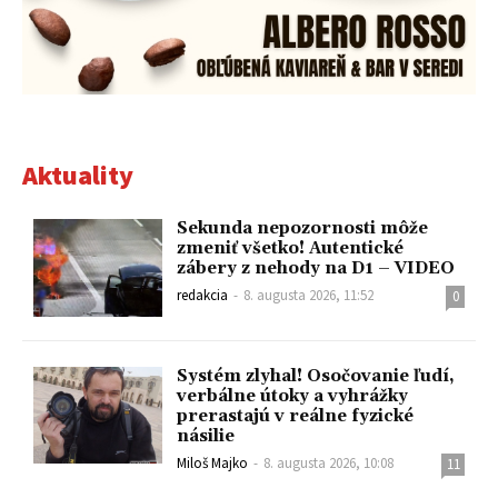
Aktuality
Sekunda nepozornosti môže
zmeniť všetko! Autentické
zábery z nehody na D1 – VIDEO
redakcia
-
8. augusta 2026, 11:52
0
Systém zlyhal! Osočovanie ľudí,
verbálne útoky a vyhrážky
prerastajú v reálne fyzické
násilie
Miloš Majko
-
8. augusta 2026, 10:08
11