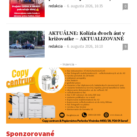
redakcia
-
6. augusta 2026, 16:35
0
AKTUÁLNE: Kolízia dvoch áut v
križovatke – AKTUALIZOVANÉ
redakcia
-
6. augusta 2026, 16:10
9
- Inzercia -
Sponzorované