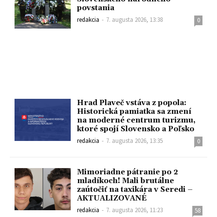
povstania
redakcia
-
7. augusta 2026, 13:38
0
Hrad Plaveč vstáva z popola:
Historická pamiatka sa zmení
na moderné centrum turizmu,
ktoré spojí Slovensko a Poľsko
redakcia
-
7. augusta 2026, 13:35
0
Mimoriadne pátranie po 2
mladíkoch! Mali brutálne
zaútočiť na taxikára v Seredi –
AKTUALIZOVANÉ
redakcia
-
7. augusta 2026, 11:23
58