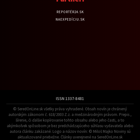
REPORTÉR24.SK
NAEXPEDÍCIU.SK
ISSN 1337-8481
© SeredOnLine.sk všetky práva vyhradené. Obsah novín je chránený
autorským zákonom č. 618/2003 Z.z. a medzinárodným právom. Prepis ,
šírenie, či ďalšie kopírovanie tohto obsahu alebo jeho časti, a to
akýmkoľvek spôsobom je bez predchádzajúceho súhlasu vydavateľa alebo
autora článku zakázané. Logo a názov novín: © Miloš Majko Noviny sú
aktualizované priebežne. Články uverejnené na SeredOnLine.sk