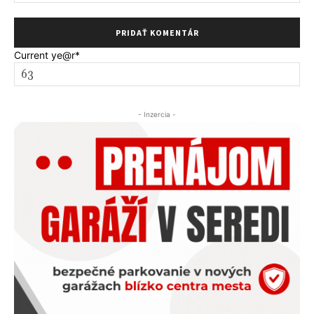
Current ye
@r
*
- Inzercia -