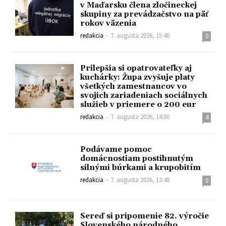
v Maďarsku člena zločineckej
skupiny za prevádzačstvo na päť
rokov väzenia
redakcia
-
7. augusta 2026, 15:40
0
Prilepšia si opatrovateľky aj
kuchárky: Župa zvyšuje platy
všetkých zamestnancov vo
svojich zariadeniach sociálnych
služieb v priemere o 200 eur
redakcia
-
7. augusta 2026, 14:00
4
Podávame pomoc
domácnostiam postihnutým
silnými búrkami a krupobitím
redakcia
-
7. augusta 2026, 13:48
0
Sereď si pripomenie 82. výročie
Slovenského národného