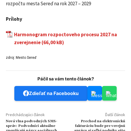
rozpočtu mesta Sereď na rok 2027 – 2029
Prílohy
Harmonogram rozpoctoveho procesu 2027 na
zverejnenie
zdroj: Mesto Sereď
Páčil sa vám tento článok?
Zdieľať na Facebooku
Predchádzajúci článok
Ďalší článok
Nová vlna podvodných SMS-
Prechod na elektronickú
správ: Podvodníci aktuálne
fakturáciu bude pre verejnú
zneužívajú názvy sociálnych
správu aj veľké podniky ešte