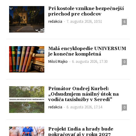
Pri kostole vznikne bezpečnejší
priechod pre chodcov
redakcia
-
7. augusta 2026, 10:51
6
Malá encyklopedie UNIVERSUM
je konečne kompletná
Miloš Majko
-
6. augusta 2026, 17:30
0
Primátor Ondrej Kurbel:
„Odsudzujem násilný útok na
vodiča taxislužby v Seredi“
redakcia
-
6. augusta 2026, 17:14
0
Projekt Ľudia a hrady bude
pokračovať aj v roku 2027