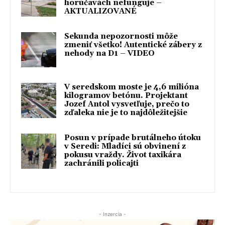
horúčavách nefunguje –
AKTUALIZOVANÉ
Sekunda nepozornosti môže
zmeniť všetko! Autentické zábery z
nehody na D1 – VIDEO
V seredskom moste je 4,6 milióna
kilogramov betónu. Projektant
Jozef Antol vysvetľuje, prečo to
zďaleka nie je to najdôležitejšie
Posun v prípade brutálneho útoku
v Seredi: Mladíci sú obvinení z
pokusu vraždy. Život taxikára
zachránili policajti
- Inzercia -