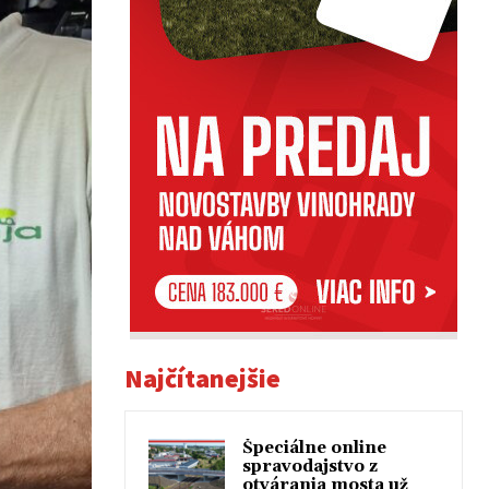
Najčítanejšie
Špeciálne online
spravodajstvo z
otvárania mosta už