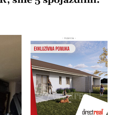
, sme 5 spojazdnili.
Zdieľať
- Inzercia -