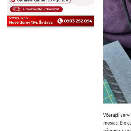
Včerajší serv
mesiac. Elek
náhrada za or