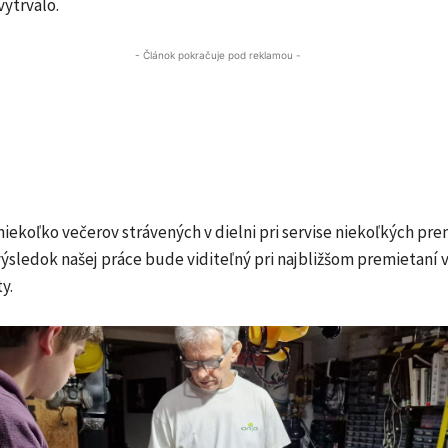
vytrvalo.
- Článok pokračuje pod reklamou -
niekoľko večerov strávených v dielni pri servise niekoľkých pr
 výsledok našej práce bude viditeľný pri najbližšom premietaní 
y.