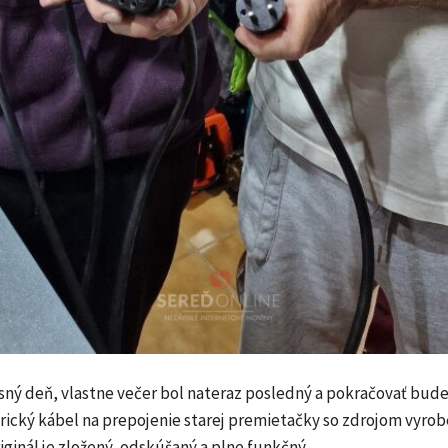
isný deň, vlastne večer bol nateraz posledný a pokračovať bud
trický kábel na prepojenie starej premietačky so zdrojom vyro
iginál je zložený, odskúšaný a plne funkčný.