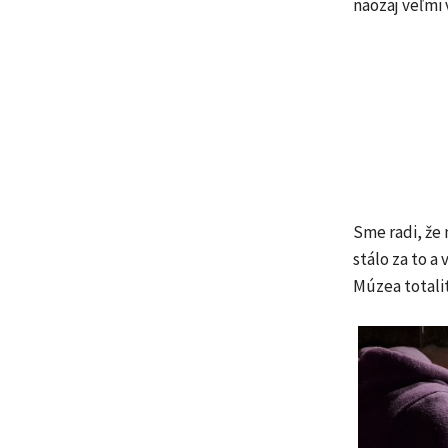
naozaj veľmi 
Sme radi, že 
stálo za to a
Múzea totalit