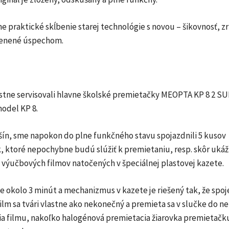
e praktické skĺbenie starej technológie s novou – šikovnosť, z
cenené úspechom.
stne servisovali hlavne školské premietačky MEOPTA KP 8 2 SU
model KP 8.
šín, sme napokon do plne funkčného stavu spojazdnili 5 kusov
, ktoré nepochybne budú slúžiť k premietaniu, resp. skôr uká
 výučbových filmov natočených v špeciálnej plastovej kazete.
je okolo 3 minút a mechanizmus v kazete je riešený tak, že spo
ilm sa tvári vlastne ako nekonečný a premieta sa v slučke do n
ia filmu, nakoľko halogénová premietacia žiarovka premietačk