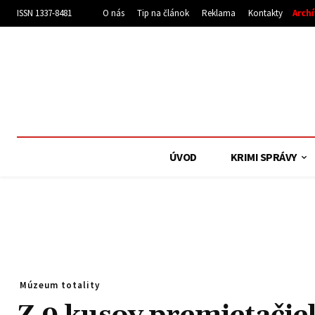
ISSN 1337-8481
O nás
Tip na článok
Reklama
Kontakty
Arch
ÚVOD
KRIMI SPRÁVY
Múzeum totality