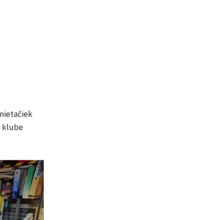
emietačiek
v klube