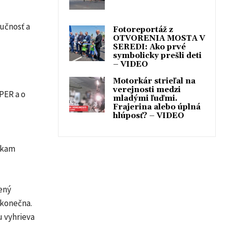
ručnosť a
Fotoreportáž z
OTVORENIA MOSTA V
SEREDI: Ako prvé
symbolicky prešli deti
– VIDEO
Motorkár strieľal na
verejnosti medzi
PER a o
mladými ľuďmi.
Frajerina alebo úplná
hlúposť? – VIDEO
žkam
jený
ekonečna.
u vyhrieva