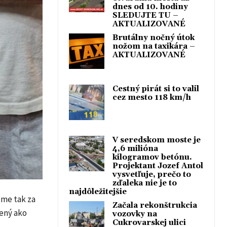
dnes od 10. hodiny
SLEDUJTE TU –
AKTUALIZOVANÉ
Brutálny nočný útok
nožom na taxikára –
AKTUALIZOVANÉ
Cestný pirát si to valil
cez mesto 118 km/h
V seredskom moste je
4,6 milióna
kilogramov betónu.
Projektant Jozef Antol
vysvetľuje, prečo to
zďaleka nie je to
najdôležitejšie
eme tak za
Začala rekonštrukcia
bený ako
vozovky na
Cukrovarskej ulici