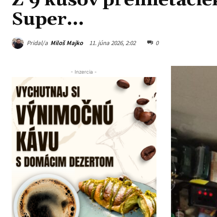
Z 9 kusov premietači
Super…
Pridal/a
Miloš Majko
11. júna 2026, 2:02
0
- Inzercia -