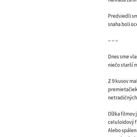
Predviedli sm
snaha boli o
– – –
Dnes sme vla
niečo starší 
Z 9 kusov ma
premietačiek
netradičných
Dĺžka filmov 
celuloidový f
Alebo spálen