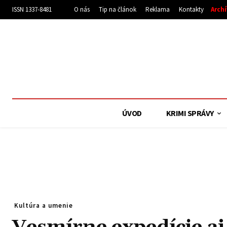
ISSN 1337-8481
O nás
Tip na článok
Reklama
Kontakty
Arch
ÚVOD
KRIMI SPRÁVY
Kultúra a umenie