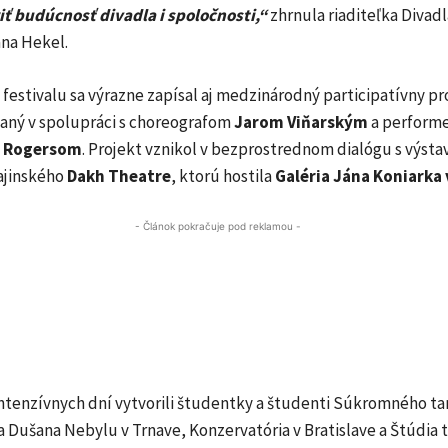
ť budúcnosť divadla i spoločnosti,“
zhrnula riaditeľka Divad
ana Hekel.
festivalu sa výrazne zapísal aj medzinárodný participatívny pr
ovaný v spolupráci s choreografom
Jarom Viňarským
a perform
 Rogersom
. Projekt vznikol v bezprostrednom dialógu s výst
ajinského
Dakh Theatre
, ktorú hostila
Galéria Jána Koniarka 
- Článok pokračuje pod reklamou -
intenzívnych dní vytvorili študentky a študenti Súkromného t
 Dušana Nebylu v Trnave, Konzervatória v Bratislave a Štúdia 