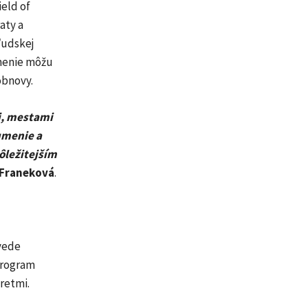
eld of
aty a
ľudskej
umenie môžu
obnovy.
i, mestami
umenie a
ôležitejším
 Franeková
.
vede
program
retmi.