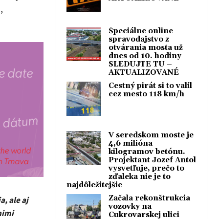
,
Špeciálne online
spravodajstvo z
otvárania mosta už
dnes od 10. hodiny
SLEDUJTE TU –
AKTUALIZOVANÉ
Cestný pirát si to valil
cez mesto 118 km/h
V seredskom moste je
4,6 milióna
kilogramov betónu.
Projektant Jozef Antol
vysvetľuje, prečo to
zďaleka nie je to
najdôležitejšie
Začala rekonštrukcia
, ale aj
vozovky na
nimi
Cukrovarskej ulici