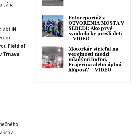
la Jána
Fotoreportáž z
OTVORENIA MOSTA V
SEREDI: Ako prvé
ojekt
IN
symbolicky prešli deti
erom
– VIDEO
avou
Field of
Motorkár strieľal na
v Trnave
.
verejnosti medzi
mladými ľuďmi.
Frajerina alebo úplná
hlúposť? – VIDEO
anečného
tanca a