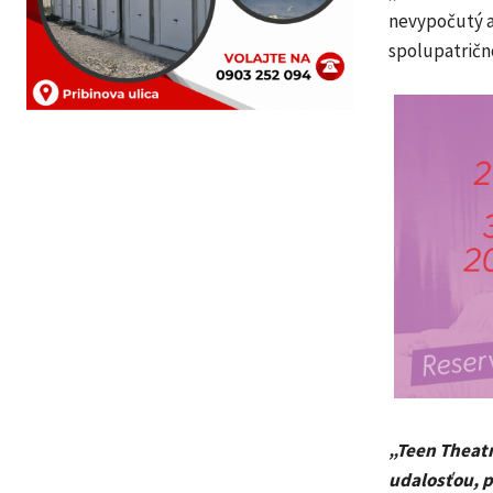
nevypočutý a 
spolupatrično
„Teen Theatr
udalosťou, p