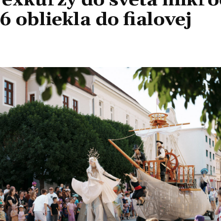
 exkurzy do sveta mikro
 obliekla do fialovej