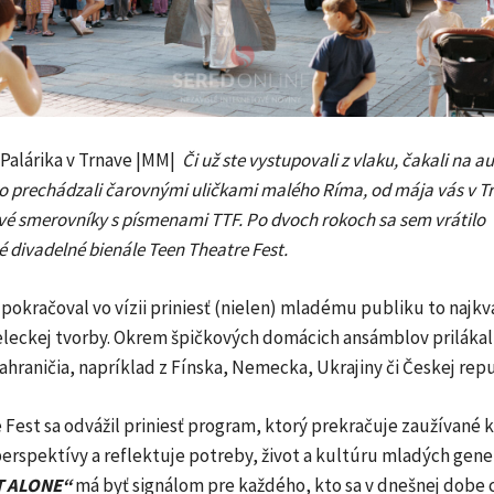
 Palárika v Trnave |MM|
Či už ste vystupovali z vlaku, čakali na 
 prechádzali čarovnými uličkami malého Ríma, od mája vás v Trn
ové smerovníky s písmenami TTF. Po dvoch rokoch sa sem vrátilo
divadelné bienále Teen Theatre Fest.
pokračoval vo vízii priniesť (nielen) mladému publiku to najkva
leckej tvorby. Okrem špičkových domácich ansámblov prilákal f
hraničia, napríklad z Fínska, Nemecka, Ukrajiny či Českej repu
Fest sa odvážil priniesť program, ktorý prekračuje zaužívané 
erspektívy a reflektuje potreby, život a kultúru mladých gene
T ALONE“
má byť signálom pre každého, kto sa v dnešnej dobe c