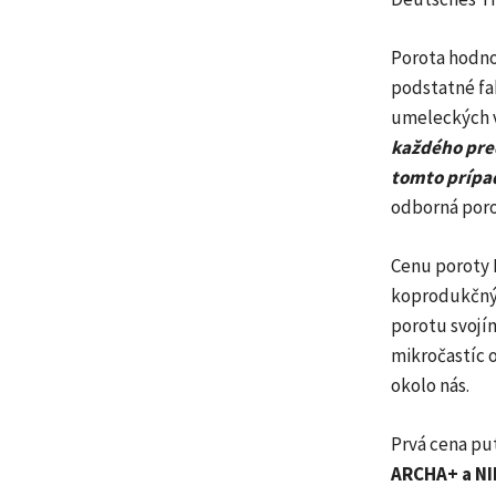
Porota hodnot
podstatné fak
umeleckých v
každého pred
tomto prípa
odborná poro
Cenu poroty 
koprodukčný
porotu svojí
mikročastíc o
okolo nás.
Prvá cena pu
ARCHA+ a NI