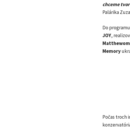
chceme tvori
Palárika Zuz
Do programu 
JOY
, realiz
Matthewom
Memory
ukr
Počas troch 
konzervatória