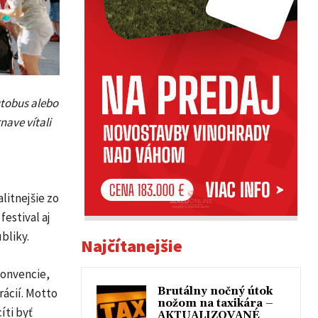
autobus alebo
ave vítali
litnejšie zo
estival aj
bliky.
Najčítanejšie
konvencie,
Brutálny nočný útok
rácií. Motto
nožom na taxikára –
íti byť
AKTUALIZOVANÉ