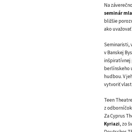
Na záverečno
seminár mlad
bližšie poro
ako uvažovať 
Seminaristi,
v Banskej Bys
inšpiratívne
berlínskeho
hudbou. V je
vytvoriť vlas
Teen Theatre
z odborníčok
Za Cyprus Th
Kyriazi
, zo 
Deutsches T