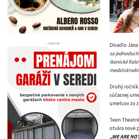
- Inzercia -
Divadlo Jána
sa jednoducho
ikonické fial
medzinárodné 
Druhý ročník 
súčasnej ume
umelcov zo za
Teen Theatre 
otvára nové p
„WE ARE NO