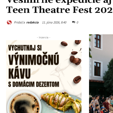
Vesmírne expedície aj
Teen Theatre Fest 2026
Pridal/a
redakcia
11. júna 2026, 8:40
0
- Inzercia -