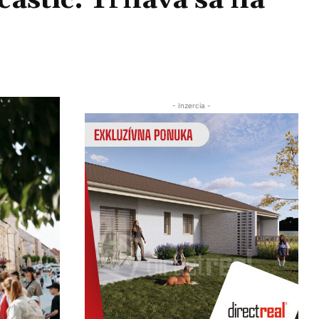
častíc: Trnava sa na
Zdieľať
- Inzercia -