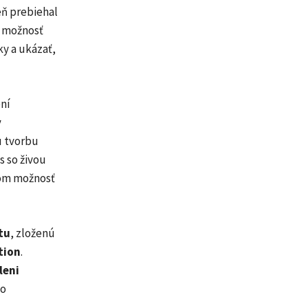
eň prebiehal
l možnosť
y a ukázať,
ní
y
nu tvorbu
s so živou
kom možnosť
tu
, zloženú
tion
.
leni
ho