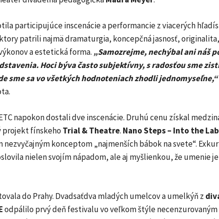
ila participujúce inscenácie a performancie z viacerých hľadís
tory patrili najmä dramaturgia, koncepčná jasnosť, originalita,
ýkonov a estetická forma.
„Samozrejme, nechýbal ani náš po
stavenia. Hoci býva často subjektívny, s radosťou sme zistil
de sme sa vo všetkých hodnoteniach zhodli jednomyseľne,“
ta.
ETC napokon dostali dve inscenácie. Druhú cenu získal medzi
 projekt fínskeho
Trial & Theatre
.
Nano Steps – Into the Lab
m nezvyčajným konceptom „najmenších bábok na svete“. Exkurz
slovila nielen svojím nápadom, ale aj myšlienkou, že umenie j
tovala do Prahy. Dvadsaťdva mladých umelcov a umelkýň z
div
E
odpálilo prvý deň festivalu vo veľkom štýle necenzurovaný