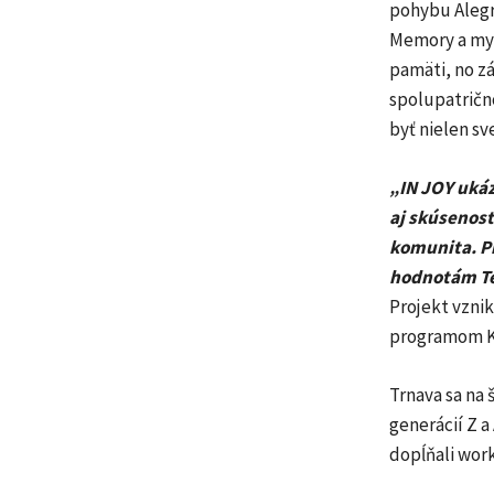
pohybu Alegr
Memory a myš
pamäti, no zá
spolupatričn
byť nielen sv
„IN JOY ukáz
aj skúsenosť
komunita. Pr
hodnotám Te
Projekt vzni
programom K
Trnava sa na
generácií Z a
dopĺňali work