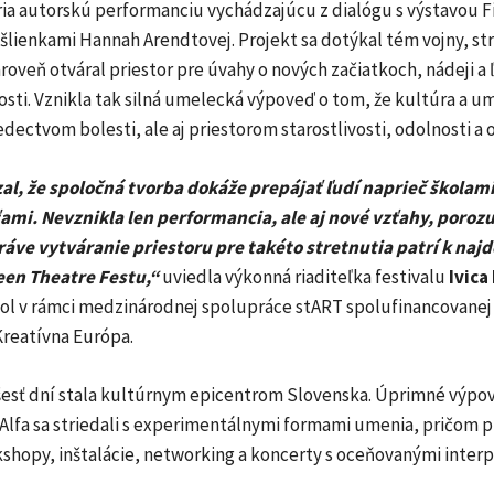
ia autorskú performanciu vychádzajúcu z dialógu s výstavou Fi
lienkami Hannah Arendtovej. Projekt sa dotýkal tém vojny, str
roveň otváral priestor pre úvahy o nových začiatkoch, nádeji a 
osti. Vznikla tak silná umelecká výpoveď o tom, že kultúra a 
edectvom bolesti, ale aj priestorom starostlivosti, odolnosti a 
al, že spoločná tvorba dokáže prepájať ľudí naprieč školam
ami. Nevznikla len performancia, ale aj nové vzťahy, poroz
áve vytváranie priestoru pre takéto stretnutia patrí k najd
en Theatre Festu,“
uviedla výkonná riaditeľka festivalu
Ivica
kol v rámci medzinárodnej spolupráce stART spolufinancovanej
reatívna Európa.
 šesť dní stala kultúrnym epicentrom Slovenska. Úprimné výpo
 Alfa sa striedali s experimentálnymi formami umenia, pričom 
shopy, inštalácie, networking a koncerty s oceňovanými interp