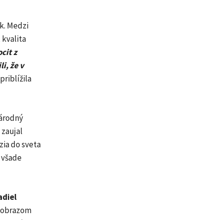
k. Medzi
 kvalita
cit z
i, že v
priblížila
národný
zaujal
ia do sveta
e všade
adiel
m obrazom