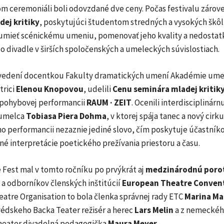
m ceremoniáli boli odovzdané dve ceny. Počas festivalu zárov
ej kritiky
, poskytujúci študentom stredných a vysokých škô
zumieť scénickému umeniu, pomenovať jeho kvality a nedostatk
o divadle v širších spoločenských a umeleckých súvislostiach.
 vedení docentkou Fakulty dramatických umení Akadémie ume
trici
Elenou Knopovou
, udelili
Cenu seminára mladej kritik
j pohybovej performancii
RAUM · ZEIT
. Ocenili interdisciplinár
 umelca
Tobiasa Piera Dohma
, v ktorej spája tanec a nový cirku
ho performancii nezaznie jediné slovo, čím poskytuje účastní
tné interpretácie poetického prežívania priestoru a času.
 Fest mal v tomto ročníku po prvýkrát aj
medzinárodnú poro
 a odborníkov členských inštitúcií
European Theatre Conven
eatre Organisation to bola členka správnej rady ETC
Marina Ma
švédskeho Backa Teater režisér a herec
Lars Melin
a z nemecké
heater divadelná pedagogička
Maura Meyer
.