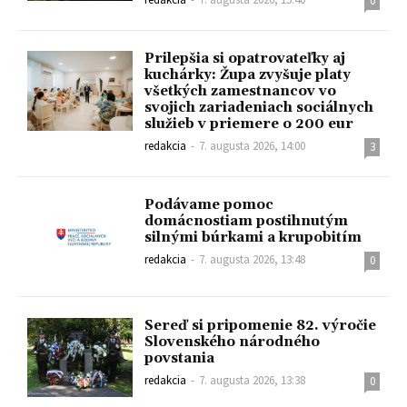
0
Prilepšia si opatrovateľky aj
kuchárky: Župa zvyšuje platy
všetkých zamestnancov vo
svojich zariadeniach sociálnych
služieb v priemere o 200 eur
redakcia
-
7. augusta 2026, 14:00
3
Podávame pomoc
domácnostiam postihnutým
silnými búrkami a krupobitím
redakcia
-
7. augusta 2026, 13:48
0
Sereď si pripomenie 82. výročie
Slovenského národného
povstania
redakcia
-
7. augusta 2026, 13:38
0