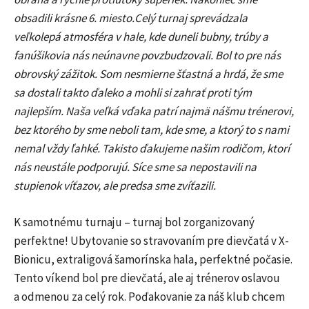
obsadili krásne 6. miesto.Celý turnaj sprevádzala
veľkolepá atmosféra v hale, kde duneli bubny, trúby a
fanúšikovia nás neúnavne povzbudzovali. Bol to pre nás
obrovský zážitok. Som nesmierne šťastná a hrdá, že sme
sa dostali takto ďaleko a mohli si zahrať proti tým
najlepším. Naša veľká vďaka patrí najmä nášmu trénerovi,
bez ktorého by sme neboli tam, kde sme, a ktorý to s nami
nemal vždy ľahké. Takisto ďakujeme našim rodičom, ktorí
nás neustále podporujú. Síce sme sa nepostavili na
stupienok víťazov, ale predsa sme zvíťazili.
K samotnému turnaju – turnaj bol zorganizovaný
perfektne! Ubytovanie so stravovaním pre dievčatá v X-
Bionicu, extraligová šamorínska hala, perfektné počasie.
Tento víkend bol pre dievčatá, ale aj trénerov oslavou
a odmenou za celý rok. Poďakovanie za náš klub chcem