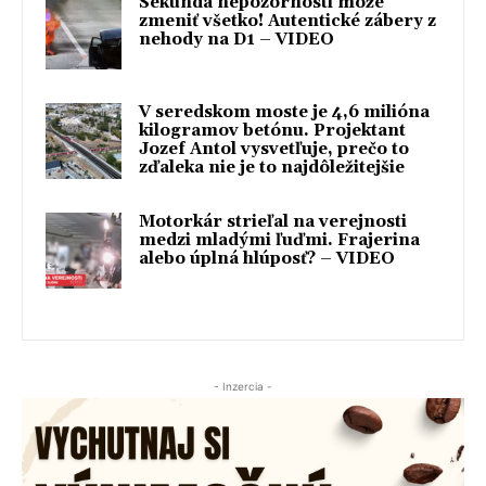
Sekunda nepozornosti môže
zmeniť všetko! Autentické zábery z
nehody na D1 – VIDEO
V seredskom moste je 4,6 milióna
kilogramov betónu. Projektant
Jozef Antol vysvetľuje, prečo to
zďaleka nie je to najdôležitejšie
Motorkár strieľal na verejnosti
medzi mladými ľuďmi. Frajerina
alebo úplná hlúposť? – VIDEO
- Inzercia -