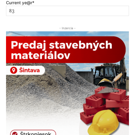
Current ye
@r
*
- Inzercia -