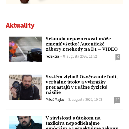
Aktuality
Sekunda nepozornosti môže
zmeniť všetko! Autentické
zábery z nehody na D1 – VIDEO
redakcia
-
8. augusta 2026, 11:52
0
Systém zlyhal! Osočovanie ľudí,
verbálne útoky a vyhrážky
prerastajú v reálne fyzické
násilie
Miloš Majko
-
8. augusta 2026, 10:08
10
V súvislosti s útokom na
taxikára nepodliehajme
emóciám a rešpektujme zákony