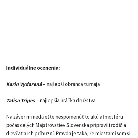
Individuálne ocenenia:
Karin Vydarená
– najlepší obranca turnaja
Talisa Tripes
– najlepšia hráčka družstva
Na záver mi nedá ešte nespomenúť to akú atmosféru
počas celých Majstrovstiev Slovenska pripravili rodičia
dievčat a ich príbuzní. Pravda je taká, že miestami som si