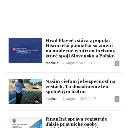
Hrad Plaveč vstáva z popola:
Historická pamiatka sa zmení
na moderné centrum turizmu,
ktoré spojí Slovensko a Poľsko
redakcia
-
7. augusta 2026, 13:35
0
Našim cieľom je bezpečnosť na
cestách. To dosiahneme len
spoločným úsilím
redakcia
-
7. augusta 2026, 11:07
2
Finančná správa registruje
ďalšie právnické osoby.