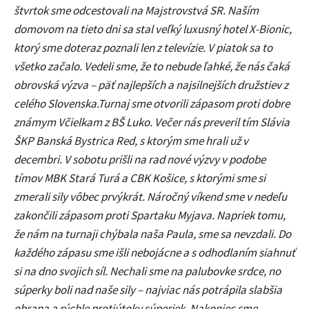
štvrtok sme odcestovali na Majstrovstvá SR. Naším
domovom na tieto dni sa stal veľký luxusný hotel X-Bionic,
ktorý sme doteraz poznali len z televízie. V piatok sa to
všetko začalo. Vedeli sme, že to nebude ľahké, že nás čaká
obrovská výzva – päť najlepších a najsilnejších družstiev z
celého Slovenska.Turnaj sme otvorili zápasom proti dobre
známym Včielkam z BŠ Luko. Večer nás preveril tím Slávia
ŠKP Banská Bystrica Red, s ktorým sme hrali už v
decembri. V sobotu prišli na rad nové výzvy v podobe
tímov MBK Stará Turá a CBK Košice, s ktorými sme si
zmerali sily vôbec prvýkrát. Náročný víkend sme v nedeľu
zakončili zápasom proti Spartaku Myjava. Napriek tomu,
že nám na turnaji chýbala naša Paula, sme sa nevzdali. Do
každého zápasu sme išli nebojácne a s odhodlaním siahnuť
si na dno svojich síl. Nechali sme na palubovke srdce, no
súperky boli nad naše sily – najviac nás potrápila slabšia
obrana a rýchle protiútoky súperiek. Nakoniec sme