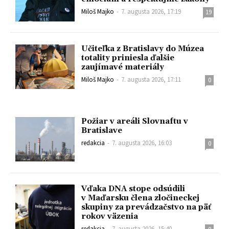
Miloš Majko
-
7. augusta 2026, 17:19
19
Učiteľka z Bratislavy do Múzea
totality priniesla ďalšie
zaujímavé materiály
Miloš Majko
-
7. augusta 2026, 17:11
0
Požiar v areáli Slovnaftu v
Bratislave
redakcia
-
7. augusta 2026, 16:03
0
Vďaka DNA stope odsúdili
v Maďarsku člena zločineckej
skupiny za prevádzačstvo na päť
rokov väzenia
redakcia
-
7. augusta 2026, 15:40