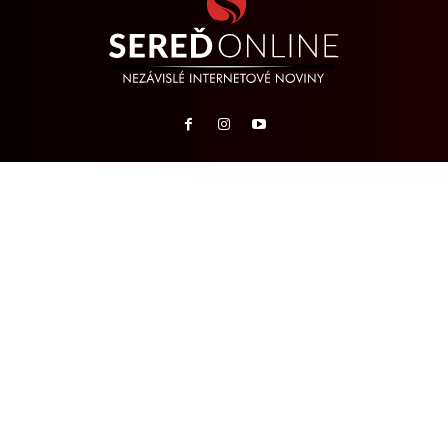
Odkazy
O NÁS
TIP NA ČLÁNOK
REKLAMA
KONTAKTY
Archívy SeredOnLine
Partneri
REPORTÉR24.SK
NAEXPEDÍCIU.SK