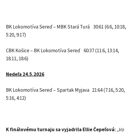
BK Lokomotíva Sereď – MBK Stará Turá 30:61 (6:6, 10:18,
5:20, 9:17)
CBK Košice – BK Lokomotíva Sereď 60:37 (11:6, 13:14,
18:11, 18:6)
Nedeľa 24.5.2026
BK Lokomotíva Sereď – Spartak Myjava 21:64 (7:16, 5:20,
5:16, 4:12)
K finálovému turnaju sa vyjadrila Ellie Čepeľová:
„Vo