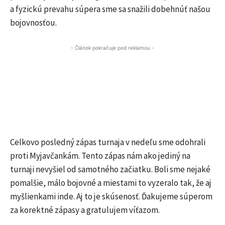
a fyzickú prevahu súpera sme sa snažili dobehnúť našou
bojovnosťou.
- Článok pokračuje pod reklamou -
Celkovo posledný zápas turnaja v nedeľu sme odohrali
proti Myjavčankám. Tento zápas nám ako jediný na
turnaji nevyšiel od samotného začiatku. Boli sme nejaké
pomalšie, málo bojovné a miestami to vyzeralo tak, že aj
myšlienkami inde. Aj to je skúsenosť. Ďakujeme súperom
za korektné zápasy a gratulujem víťazom.