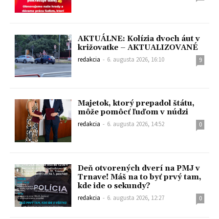
AKTUÁLNE: Kolízia dvoch áut v
križovatke – AKTUALIZOVANÉ
redakcia
-
6. augusta 2026, 16:10
9
Majetok, ktorý prepadol štátu,
môže pomôcť ľuďom v núdzi
redakcia
-
6. augusta 2026, 14:52
0
Deň otvorených dverí na PMJ v
Trnave! Máš na to byť prvý tam,
kde ide o sekundy?
redakcia
-
6. augusta 2026, 12:27
0