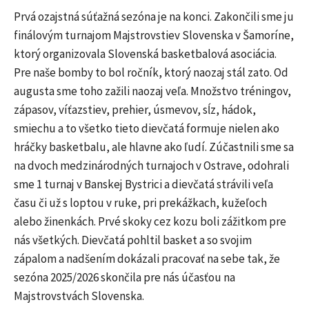
Prvá ozajstná súťažná sezóna je na konci. Zakončili sme ju
finálovým turnajom Majstrovstiev Slovenska v Šamoríne,
ktorý organizovala Slovenská basketbalová asociácia.
Pre naše bomby to bol ročník, ktorý naozaj stál zato. Od
augusta sme toho zažili naozaj veľa. Množstvo tréningov,
zápasov, víťazstiev, prehier, úsmevov, sĺz, hádok,
smiechu a to všetko tieto dievčatá formuje nielen ako
hráčky basketbalu, ale hlavne ako ľudí. Zúčastnili sme sa
na dvoch medzinárodných turnajoch v Ostrave, odohrali
sme 1 turnaj v Banskej Bystrici a dievčatá strávili veľa
času či už s loptou v ruke, pri prekážkach, kužeľoch
alebo žinenkách. Prvé skoky cez kozu boli zážitkom pre
nás všetkých. Dievčatá pohltil basket a so svojim
zápalom a nadšením dokázali pracovať na sebe tak, že
sezóna 2025/2026 skončila pre nás účasťou na
Majstrovstvách Slovenska.