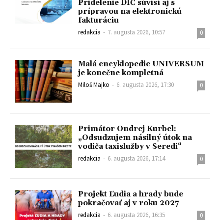
Pridelenie DIČ súvisí aj s
prípravou na elektronickú
fakturáciu
redakcia
-
7. augusta 2026, 10:57
0
Malá encyklopedie UNIVERSUM
je konečne kompletná
Miloš Majko
-
6. augusta 2026, 17:30
0
Primátor Ondrej Kurbel:
„Odsudzujem násilný útok na
vodiča taxislužby v Seredi“
redakcia
-
6. augusta 2026, 17:14
0
Projekt Ľudia a hrady bude
pokračovať aj v roku 2027
redakcia
-
6. augusta 2026, 16:35
0