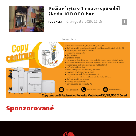
Požiar bytu v Trnave spôsobil
škodu 100 000 Eur
redakcia
-
6. augusta 2026, 11:25
1
- Inzercia -
Sponzorované