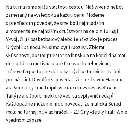
Na turnaji sme si išli vlastnou cestou. Náš víkend nebol
zameraný na výsledok za každú cenu. Môžeme
s prehľadom povedať, že sme boli najmladším
a momentálne najnižším družstvom na celom turnaji.
Vývoj, či už basketbalový alebo ten fyzický je proces.
Urýchliť sa nedá. Musíme byť trpezliví. Zbierať
skúsenosti, dostať priestor na ihrisku a na konci dňa mať
do budúcna motiváciu prísť znovu do telocvične,
trénovať a postupne dobiehať tých ostatných – to bol
pre nás cieľ. Dovolím si povedať, že so zdravou Hankou
a s Paulou by sme trápili viacero družstiev oveľa viac.
Taký je ale šport, niektoré veci sa ovplyvniť nedajú.
Každopádne môžeme hrdo povedať, že maličká Sereď
mala na turnaji najviac hráčok – 21! Ony všetky hrali! A nie
v jednom zápase.