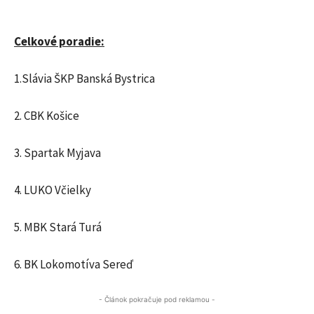
Celkové poradie:
1.Slávia ŠKP Banská Bystrica
2. CBK Košice
3. Spartak Myjava
4. LUKO Včielky
5. MBK Stará Turá
6. BK Lokomotíva Sereď
- Článok pokračuje pod reklamou -