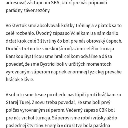
adresovať zástupcom SBA, ktorí pre nás pripravili
parádny záver sezóny.
Vo štvrtok sme absolvovali krátky tréning a v piatok sa to
celé rozbehlo. Úvodný zápas so Včielkami sa nám darilo
držať krok celé 3 štvrtiny čo bol pre nás obrovský úspech.
Druhé stretnutie s neskorším víťazom celého turnaja
Banskou Bystricou sme hrali celkom odvážne a dá sa
povedať, že sme Bystrici boli v určitých momentoch
vyrovnaným súperom napriek enormnej fyzickej prevahe
hráčok Slávie.
V sobotu sme tesne po obede nastúpili proti hráčkam zo
Starej Turej. Znovu treba povedať, že sme boli prvý
polčas vyrovnaným súperom. Večerný zápas s CBK bol
pre nás vrchol turnaja. Súperovi sme robili vrásky až do
poslednej štvrtiny. Energia v družstve bola parádna