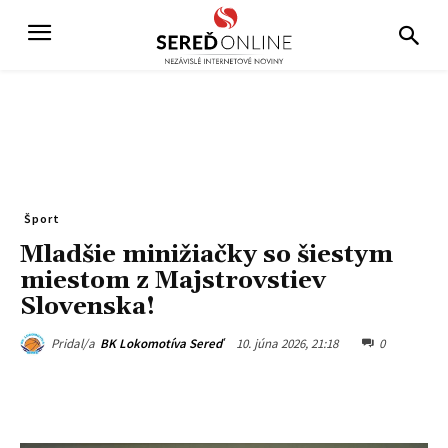
Šport
Mladšie minižiačky so šiestym
miestom z Majstrovstiev
Slovenska!
10. júna 2026, 21:18
0
Pridal/a
BK Lokomotíva Sereď