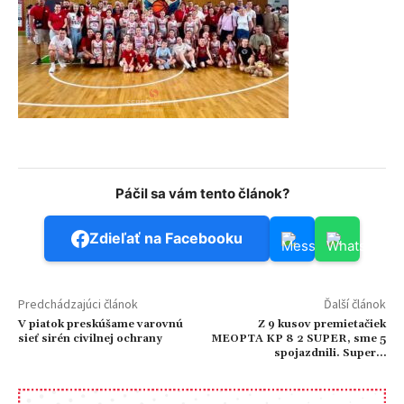
Páčil sa vám tento článok?
Zdieľať na Facebooku
Predchádzajúci článok
Ďalší článok
V piatok preskúšame varovnú
Z 9 kusov premietačiek
sieť sirén civilnej ochrany
MEOPTA KP 8 2 SUPER, sme 5
spojazdnili. Super…