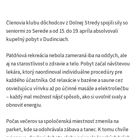
Členovia klubu dôchodcov z Dolnej Stredy spojili sily so
seniormi zo Serede a od 15. do 19. apríla absolvovali
kupeľný pobyt v Dudinciach.
Päťdňová rekreácia nebola zameraná iba na oddych, ale
aj na starostlivosť o zdravie a telo. Pobyt začal návštevou
lekára, ktorý naordinoval individuálne procedúry pre
každého účastníka. Od relaxácie v bazéne a saune cez
osviežujúcu vírivku až po účinné masáže a elektroliečbu
– každý mal možnosť nájsť spôsob, ako si uvoľniť svaly a
obnoviť energiu.
Počas večerov sa spoločenská miestnosť zmenila na
parket, kde sa odohrávala zábava a tanec. K tomu chvíle