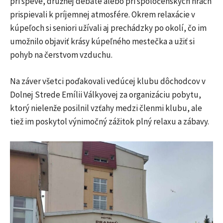
pri speve, družnej debate alebo pri spoločenských hrách
prispievali k príjemnej atmosfére. Okrem relaxácie v
kúpeľoch si seniori užívali aj prechádzky po okolí, čo im
umožnilo objaviť krásy kúpeľného mestečka a užiť si
pohyb na čerstvom vzduchu.
Na záver všetci poďakovali vedúcej klubu dôchodcov v
Dolnej Strede Emílii Válkyovej za organizáciu pobytu,
ktorý nielenže posilnil vzťahy medzi členmi klubu, ale
tiež im poskytol výnimočný zážitok plný relaxu a zábavy.