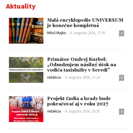
Aktuality
Malá encyklopedie UNIVERSUM
je konečne kompletná
Miloš Majko
-
6. augusta 2026, 17:30
0
Primátor Ondrej Kurbel:
„Odsudzujem násilný útok na
vodiča taxislužby v Seredi“
redakcia
-
6. augusta 2026, 17:14
0
Projekt Ľudia a hrady bude
pokračovať aj v roku 2027
redakcia
-
6. augusta 2026, 16:35
0