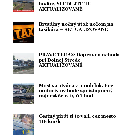
hodiny SLEDUJTE TU –
AKTUALIZOVANÉ
Brutálny nočný útok nožom na
taxikára – AKTUALIZOVANÉ
PRÁVE TERAZ: Dopravná nehoda
pri Dolnej Strede –
AKTUALIZOVANÉ
Most sa otvára v pondelok. Pre
motoristov bude sprístupnený
najneskôr o 14.00 hod.
Cestný pirát si to valil cez mesto
118 km/h