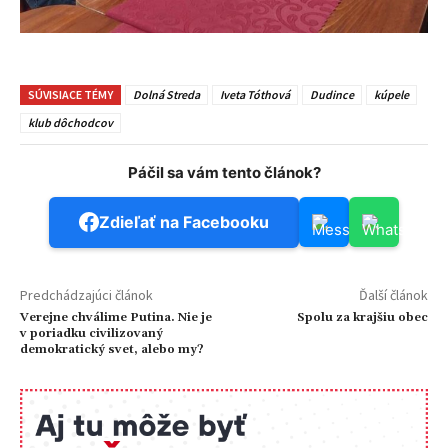
SÚVISIACE TÉMY
Dolná Streda
Iveta Tóthová
Dudince
kúpele
klub dôchodcov
Páčil sa vám tento článok?
Zdieľať na Facebooku
Predchádzajúci článok
Ďalší článok
Verejne chválime Putina. Nie je
Spolu za krajšiu obec
v poriadku civilizovaný
demokratický svet, alebo my?