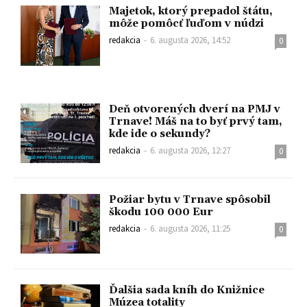
Majetok, ktorý prepadol štátu,
môže pomôcť ľuďom v núdzi
redakcia
-
6. augusta 2026, 14:52
0
Deň otvorených dverí na PMJ v
Trnave! Máš na to byť prvý tam,
kde ide o sekundy?
redakcia
-
6. augusta 2026, 12:27
0
Požiar bytu v Trnave spôsobil
škodu 100 000 Eur
redakcia
-
6. augusta 2026, 11:25
0
Ďalšia sada kníh do Knižnice
Múzea totality