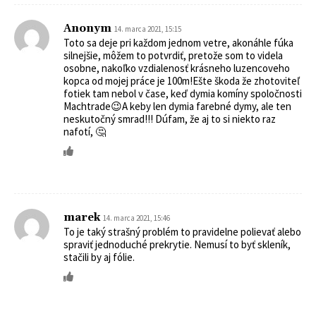
Anonym
14. marca 2021, 15:15
Toto sa deje pri každom jednom vetre, akonáhle fúka
silnejšie, môžem to potvrdiť, pretože som to videla
osobne, nakoľko vzdialenosť krásneho luzencoveho
kopca od mojej práce je 100m!Ešte škoda že zhotoviteľ
fotiek tam nebol v čase, keď dymia komíny spoločnosti
Machtrade😉A keby len dymia farebné dymy, ale ten
neskutočný smrad!!! Dúfam, že aj to si niekto raz
nafotí, 🤔
marek
14. marca 2021, 15:46
To je taký strašný problém to pravidelne polievať alebo
spraviť jednoduché prekrytie. Nemusí to byť skleník,
stačili by aj fólie.