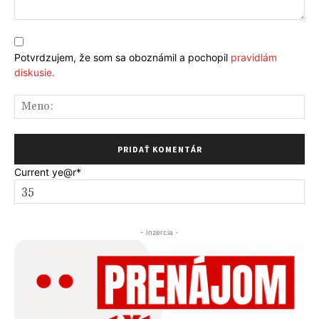
Komentár:
Potvrdzujem, že som sa oboznámil a pochopil
pravidlám
diskusie.
Me
Current ye
@r
*
- Inzercia -