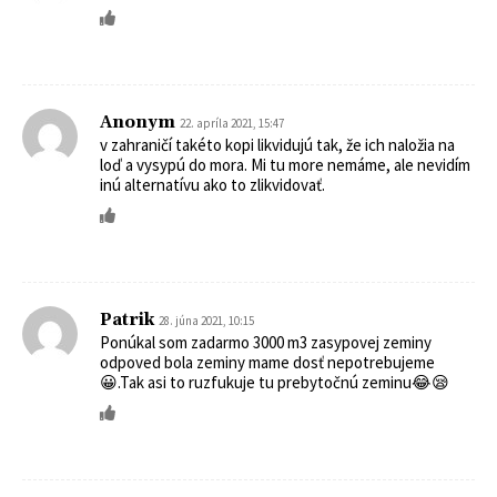
Anonym
22. apríla 2021, 15:47
v zahraničí takéto kopi likvidujú tak, že ich naložia na
loď a vysypú do mora. Mi tu more nemáme, ale nevidím
inú alternatívu ako to zlikvidovať.
Patrik
28. júna 2021, 10:15
Ponúkal som zadarmo 3000 m3 zasypovej zeminy
odpoved bola zeminy mame dosť nepotrebujeme
😀.Tak asi to ruzfukuje tu prebytočnú zeminu😂😪