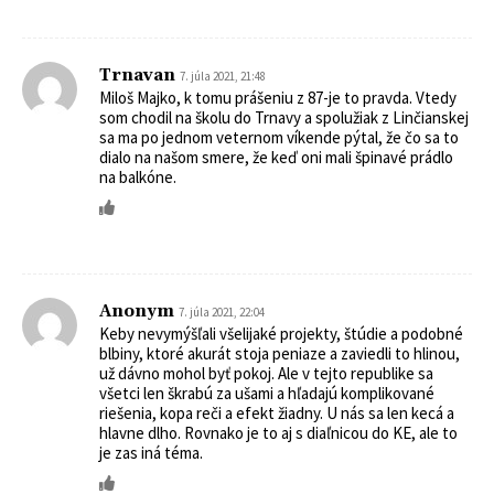
Trnavan
7. júla 2021, 21:48
Miloš Majko, k tomu prášeniu z 87-je to pravda. Vtedy
som chodil na školu do Trnavy a spolužiak z Linčianskej
sa ma po jednom veternom víkende pýtal, že čo sa to
dialo na našom smere, že keď oni mali špinavé prádlo
na balkóne.
Anonym
7. júla 2021, 22:04
Keby nevymýšľali všelijaké projekty, štúdie a podobné
blbiny, ktoré akurát stoja peniaze a zaviedli to hlinou,
už dávno mohol byť pokoj. Ale v tejto republike sa
všetci len škrabú za ušami a hľadajú komplikované
riešenia, kopa reči a efekt žiadny. U nás sa len kecá a
hlavne dlho. Rovnako je to aj s diaľnicou do KE, ale to
je zas iná téma.