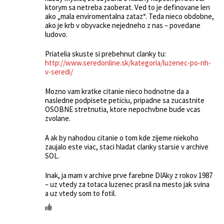
ktorym sa netreba zaoberat. Ved to je definovane len
ako „mala enviromentalna zataz“. Teda nieco obdobne,
ako je krb v obyvacke nejedneho z nas – povedane
ludovo.
Priatelia skuste si prebehnut clanky tu:
http://www.seredonline.sk/kategoria/luzenec-po-nh-
v-seredi/
Mozno vam kratke citanie nieco hodnotne da a
nasledne podpisete peticiu, pripadne sa zucastnite
OSOBNE stretnutia, ktore nepochvbne bude vcas
zvolane.
A ak by nahodou citanie o tom kde zijeme niekoho
zaujalo este viac, staci hladat clanky starsie v archive
SOL.
Inak, ja mam v archive prve farebne DIAky z rokov 1987
– uz vtedy za totaca luzenec prasil na mesto jak svina
a uz vtedy som to fotil.