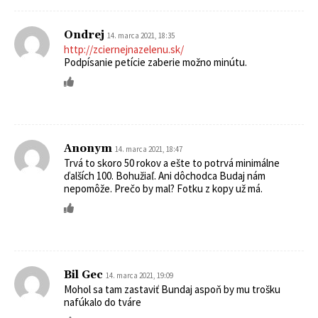
Ondrej
14. marca 2021, 18:35
http://zciernejnazelenu.sk/
Podpísanie petície zaberie možno minútu.
Anonym
14. marca 2021, 18:47
Trvá to skoro 50 rokov a ešte to potrvá minimálne
ďalších 100. Bohužiaľ. Ani dôchodca Budaj nám
nepomôže. Prečo by mal? Fotku z kopy už má.
Bil Gec
14. marca 2021, 19:09
Mohol sa tam zastaviť Bundaj aspoň by mu trošku
nafúkalo do tváre