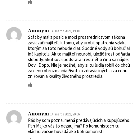
Anonym
14. marca 2021, 19:18
Štát by mal z pozície moci prostredníctvom zákona
zaviazať majiteľa k tomu, aby urobil opatrenia vďaka
ktorým sa toto nebude diať. Spodné vody sú bohužiaľ
iná kapitola. Ak to majiteľ neurobí, uložiť trest odňatia
slobody. Skutková podstata trestného činu sa nájde.
Dovi. Dopo. Nie je možné, aby si tu ľudia robili čo chcú
za cenu ohrozovania života a zdravia iných a za cenu
znižovania kvality životného prostredia.
Anonym
14. marca 2021, 20:06
Rád by som poznal mená predávajúcich a kupujúceho.
Pan Majko vás to nezaujíma? Po komunistoch tu
vládnu väčšie hovädá ako boli komunisti.