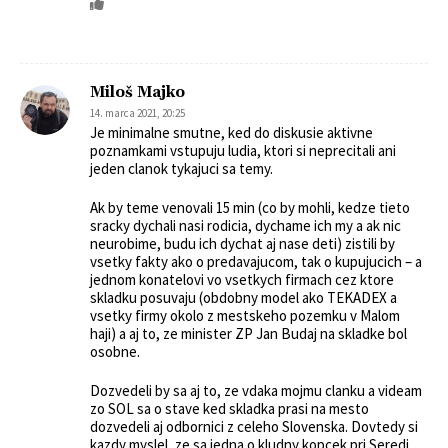
Miloš Majko
14. marca 2021, 20:25
Je minimalne smutne, ked do diskusie aktivne
poznamkami vstupuju ludia, ktori si neprecitali ani
jeden clanok tykajuci sa temy.
Ak by teme venovali 15 min (co by mohli, kedze tieto
sracky dychali nasi rodicia, dychame ich my a ak nic
neurobime, budu ich dychat aj nase deti) zistili by
vsetky fakty ako o predavajucom, tak o kupujucich – a
jednom konatelovi vo vsetkych firmach cez ktore
skladku posuvaju (obdobny model ako TEKADEX a
vsetky firmy okolo z mestskeho pozemku v Malom
haji) a aj to, ze minister ZP Jan Budaj na skladke bol
osobne.
Dozvedeli by sa aj to, ze vdaka mojmu clanku a videam
zo SOL sa o stave ked skladka prasi na mesto
dozvedeli aj odbornici z celeho Slovenska. Dovtedy si
kazdy myslel, ze sa jedna o kludny kopcek pri Seredi