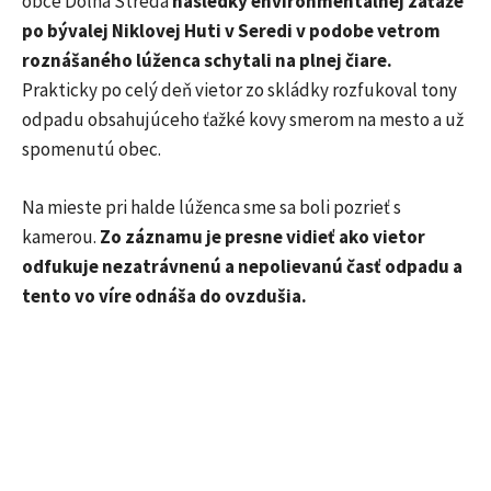
obce Dolná Streda
následky environmentálnej záťaže
po bývalej Niklovej Huti v Seredi v podobe vetrom
roznášaného lúženca schytali na plnej čiare.
Prakticky po celý deň vietor zo skládky rozfukoval tony
odpadu obsahujúceho ťažké kovy smerom na mesto a už
spomenutú obec.
Na mieste pri halde lúženca sme sa boli pozrieť s
kamerou.
Zo záznamu je presne vidieť ako vietor
odfukuje nezatrávnenú a nepolievanú časť odpadu a
tento vo víre odnáša do ovzdušia.