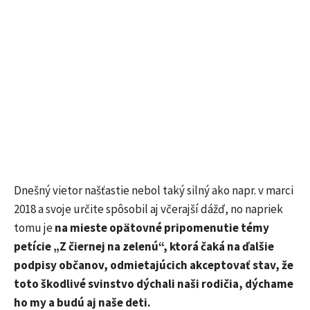
Dnešný vietor našťastie nebol taký silný ako napr. v marci
2018 a svoje určite spôsobil aj včerajší dážď, no napriek
tomu je
na mieste opätovné pripomenutie témy
petície „Z čiernej na zelenú“, ktorá čaká na ďalšie
podpisy občanov, odmietajúcich akceptovať stav, že
toto škodlivé svinstvo dýchali naši rodičia, dýchame
ho my a budú aj naše deti.