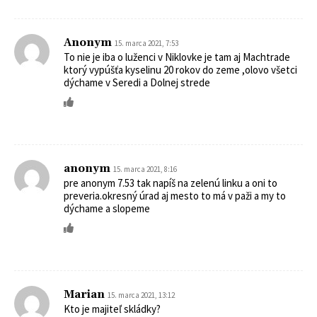
Anonym
15. marca 2021, 7:53
To nie je iba o luženci v Niklovke je tam aj Machtrade
ktorý vypúšťa kyselinu 20 rokov do zeme ,olovo všetci
dýchame v Seredi a Dolnej strede
anonym
15. marca 2021, 8:16
pre anonym 7.53 tak napíš na zelenú linku a oni to
preveria.okresný úrad aj mesto to má v paži a my to
dýchame a slopeme
Marian
15. marca 2021, 13:12
Kto je majiteľ skládky?