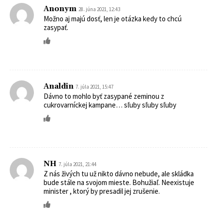
Anonym
28. júna 2021, 12:43
Možno aj majú dosť, len je otázka kedy to chcú
zasypať.
Analdin
7. júla 2021, 15:47
Dávno to mohlo byť zasypané zeminou z
cukrovarníckej kampane… sľuby sľuby sľuby
NH
7. júla 2021, 21:44
Z nás živých tu už nikto dávno nebude, ale skládka
bude stále na svojom mieste. Bohužiaľ. Neexistuje
minister , ktorý by presadil jej zrušenie.