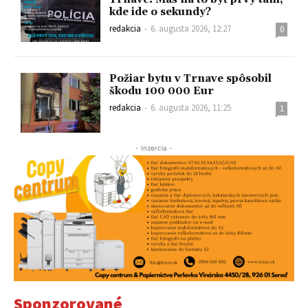
kde ide o sekundy?
redakcia
-
6. augusta 2026, 12:27
0
Požiar bytu v Trnave spôsobil
škodu 100 000 Eur
redakcia
-
6. augusta 2026, 11:25
1
- Inzercia -
Sponzorované