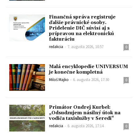
Finančná správa registruje
ďalšie právnické osoby.
Pridelenie DIČ súvisí aj s
prípravou na elektronickú
fakturáciu
redakcia
-
7. augusta 2026, 10:57
0
Malá encyklopedie UNIVERSUM
je konečne kompletná
Miloš Majko
-
6. augusta 2026, 17:30
0
Primátor Ondrej Kurbel:
„Odsudzujem násilný útok na
vodiča taxislužby v Seredi“
redakcia
-
6. augusta 2026, 17:14
0