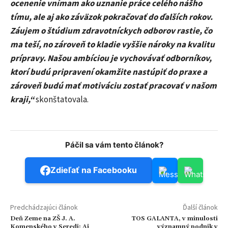
ocenenie vnímam ako uznanie práce celého nášho
tímu, ale aj ako záväzok pokračovať do ďalších rokov.
Záujem o štúdium zdravotníckych odborov rastie, čo
ma teší, no zároveň to kladie vyššie nároky na kvalitu
prípravy. Našou ambíciou je vychovávať odborníkov,
ktorí budú pripravení okamžite nastúpiť do praxe a
zároveň budú mať motiváciu zostať pracovať v našom
kraji,“
skonštatovala.
Páčil sa vám tento článok?
Zdieľať na Facebooku
Predchádzajúci článok
Ďalší článok
Deň Zeme na ZŠ J. A.
TOS GALANTA, v minulosti
Komenského v Seredi: Aj
významný podnik v