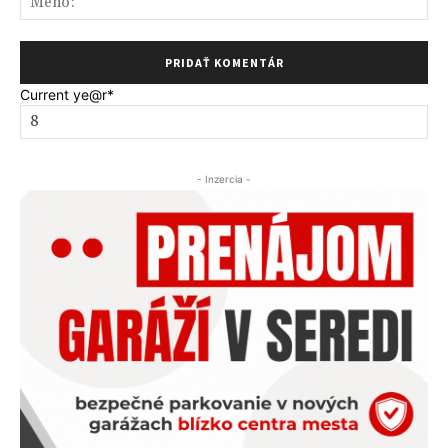
Current ye
@r
*
- Inzercia -