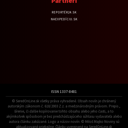
Partneri
REPORTÉR24.SK
NAEXPEDÍCIU.SK
ISSN 1337-8481
© SeredOnLine.sk všetky práva vyhradené. Obsah novín je chránený
autorským zákonom č. 618/2003 Z.z. a medzinárodným právom. Prepis ,
šírenie, či ďalšie kopírovanie tohto obsahu alebo jeho časti, a to
akýmkoľvek spôsobom je bez predchádzajúceho súhlasu vydavateľa alebo
autora článku zakázané. Logo a názov novín: © Miloš Majko Noviny sú
aktualizované priebežne. Články uverejnené na SeredOnLine.sk