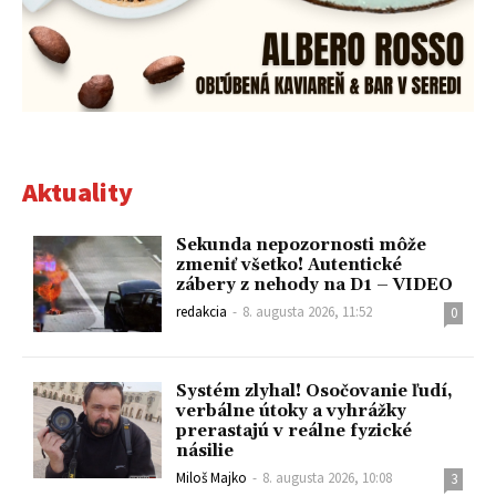
Aktuality
Sekunda nepozornosti môže
zmeniť všetko! Autentické
zábery z nehody na D1 – VIDEO
redakcia
-
8. augusta 2026, 11:52
0
Systém zlyhal! Osočovanie ľudí,
verbálne útoky a vyhrážky
prerastajú v reálne fyzické
násilie
Miloš Majko
-
8. augusta 2026, 10:08
3