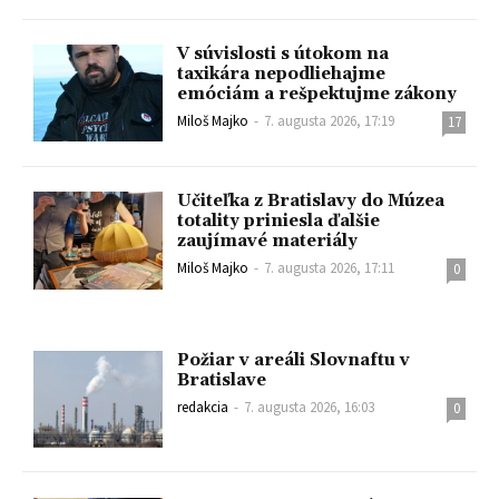
V súvislosti s útokom na
taxikára nepodliehajme
emóciám a rešpektujme zákony
Miloš Majko
-
7. augusta 2026, 17:19
17
Učiteľka z Bratislavy do Múzea
totality priniesla ďalšie
zaujímavé materiály
Miloš Majko
-
7. augusta 2026, 17:11
0
Požiar v areáli Slovnaftu v
Bratislave
redakcia
-
7. augusta 2026, 16:03
0