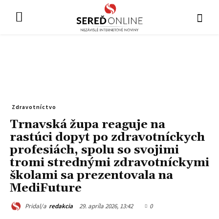
Zdravotníctvo
Trnavská župa reaguje na
rastúci dopyt po zdravotníckych
profesiách, spolu so svojimi
tromi strednými zdravotníckymi
školami sa prezentovala na
MediFuture
29. apríla 2026, 13:42
0
Pridal/a
redakcia