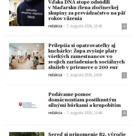
Vďaka DNA stope odsúdili
v Maďarsku člena zločineckej
skupiny za prevádzačstvo na päť
rokov väzenia
redakcia
-
7. augusta 2026, 15:40
0
Prilepšia si opatrovateľky aj
kuchárky: Župa zvyšuje platy
všetkých zamestnancov vo
svojich zariadeniach sociálnych
služieb v priemere o 200 eur
redakcia
-
7. augusta 2026, 14:00
1
Podávame pomoc
domácnostiam postihnutým
silnými búrkami a krupobitím
redakcia
-
7. augusta 2026, 13:48
0
Sereď si pripomenie 82. výročie