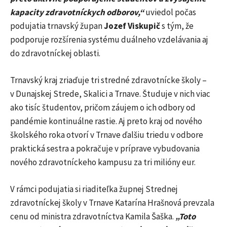
kapacity zdravotníckych odborov,“
uviedol počas
podujatia trnavský župan
Jozef Viskupič
s tým, že
podporuje rozšírenia systému duálneho vzdelávania aj
do zdravotníckej oblasti.
Trnavský kraj zriaďuje tri stredné zdravotnícke školy –
v Dunajskej Strede, Skalici a Trnave. Študuje v nich viac
ako tisíc študentov, pričom záujem o ich odbory od
pandémie kontinuálne rastie. Aj preto kraj od nového
školského roka otvorí v Trnave ďalšiu triedu v odbore
praktická sestra a pokračuje v príprave vybudovania
nového zdravotníckeho kampusu za tri milióny eur.
V rámci podujatia si riaditeľka župnej Strednej
zdravotníckej školy v Trnave Katarína Hrašnová prevzala
cenu od ministra zdravotníctva Kamila Šaška.
„Toto