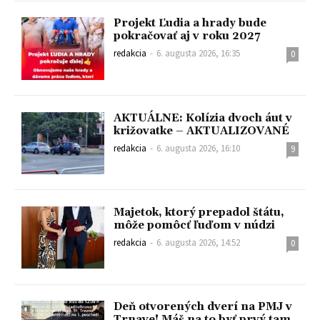
Projekt Ľudia a hrady bude
pokračovať aj v roku 2027
redakcia
-
6. augusta 2026, 16:35
0
AKTUÁLNE: Kolízia dvoch áut v
križovatke – AKTUALIZOVANÉ
redakcia
-
6. augusta 2026, 16:10
9
Majetok, ktorý prepadol štátu,
môže pomôcť ľuďom v núdzi
redakcia
-
6. augusta 2026, 14:52
0
Deň otvorených dverí na PMJ v
Trnave! Máš na to byť prvý tam,