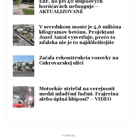
Eur, no pri 40 stupňových
horúčavách nefunguje –
AKTUALIZOVANÉ
V seredskom moste je 4,6 milióna
kilogramov betónu. Projektant
Jozef Antol vysvetľuje, prečo to
zďaleka nie je to najdôležitejšie
Začala rekonštrukcia vozovky na
Cukrovarskej ulici
Motorkár strieľal na verejnosti
medzi mladými ľuďmi. Frajerina
alebo úplná hlúposť? – VIDEO
- Inzercia -