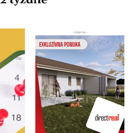
 2 týždne
Zdieľať
- Inzercia -