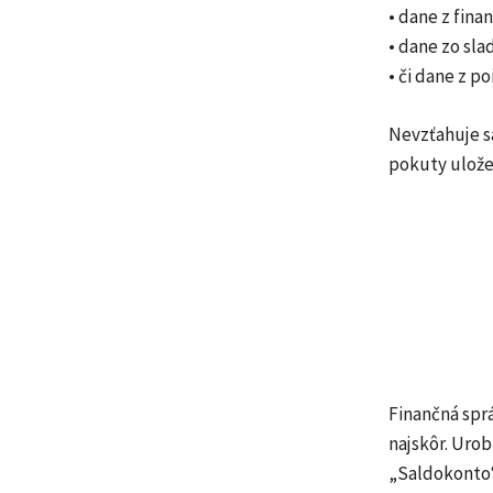
• dane z fina
• dane zo sl
• či dane z po
Nevzťahuje s
pokuty ulože
Finančná sprá
najskôr. Urob
„Saldokonto“