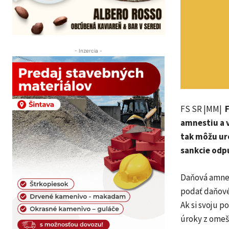
- Inzercia -
FS SR |MM|
F
amnestiu a 
tak môžu ur
sankcie odpu
Daňová amnes
podať daňové 
Ak si svoju p
úroky z omeš