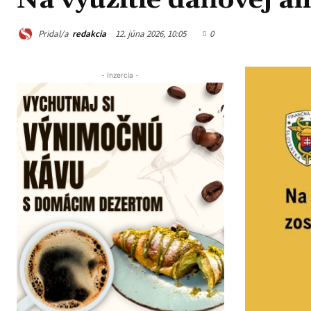
Na využitie daňovej am
Pridal/a
redakcia
12. júna 2026, 10:05
0
- Inzercia -