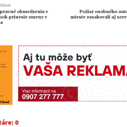
článok
opravné obmedzenia v
Požiar osobného auta
mok prinesie zmeny v
mieste zasahovali aj sere
ta
-
áre:
0