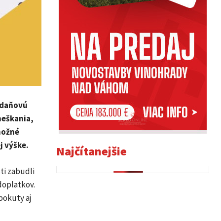
ť daňovú
meškania,
možné
j výške.
Najčítanejšie
ti zabudli
doplatkov.
pokuty aj