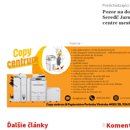
Predchádzajúci 
Pozor na d
Seredi! Jar
centre mes
- Inzercia -
Ďalšie články
Koment