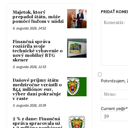
PRIDAŤ KOME
Majetok, ktorý
prepadol štátu, môže
pomôcť ľuďom v núdzi
6. augusta 2026, 14:52
Finančná správa
rozšírila svoje
technické vybavenie o
nový mobilný RTG
skener
5. augusta 2026, 12:33
Komentár:
Daňové príjmy štátu
Potvrdzujem, 
medziročne vzrástli o
844 miliónov eur,
výber daní pokračuje
v raste
5. augusta 2026, 10:39
Current ye
@r
*
2 % z dane: Finančná
správa spracovala už