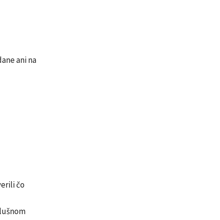
dane ani na
rili čo
slušnom