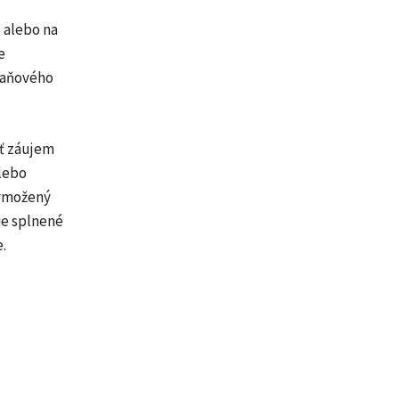
 alebo na
e
daňového
ať záujem
lebo
vymožený
e splnené
.