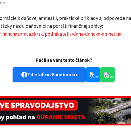
de.
ormácie k daňovej amnestii, praktické príklady aj odpovede na
otázky nájdu daňovníci na portáli finančnej správy:
financnasprava.sk/sk/podnikatelia/dane/danova-amnestia
.
Páčil sa vám tento článok?
Zdieľať na Facebooku