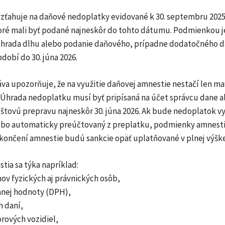
vzťahuje na daňové nedoplatky evidované k 30. septembru 2025
toré mali byť podané najneskôr do tohto dátumu. Podmienkou j
hrada dlhu alebo podanie daňového, prípadne dodatočného 
bdobí do 30. júna 2026.
áva upozorňuje, že na využitie daňovej amnestie nestačí len m
. Úhrada nedoplatku musí byť pripísaná na účet správcu dane a
štovú prepravu najneskôr 30. júna 2026. Ak bude nedoplatok 
bo automaticky preúčtovaný z preplatku, podmienky amnesti
končení amnestie budú sankcie opäť uplatňované v plnej výške
tia sa týka napríklad:
mov fyzických aj právnických osôb,
danej hodnoty (DPH),
h daní,
rových vozidiel,