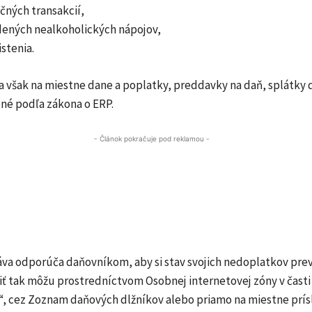
nčných transakcií,
adených nealkoholických nápojov,
istenia.
a však na miestne dane a poplatky, preddavky na daň, splátky 
né podľa zákona o ERP.
- Článok pokračuje pod reklamou -
va odporúča daňovníkom, aby si stav svojich nedoplatkov preve
iť tak môžu prostredníctvom Osobnej internetovej zóny v časti
, cez Zoznam daňových dlžníkov alebo priamo na miestne prí