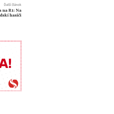
Ďalší článok
 na R1: Na
dskí hasiči