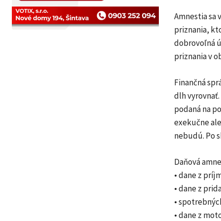
Amnestia sa 
priznania, k
dobrovoľná ú
priznania v o
Finančná spr
dlh vyrovnať
podaná na po
exekučne ale
nebudú. Po s
Daňová amnes
• dane z príj
• dane z pri
• spotrebnýc
• dane z moto