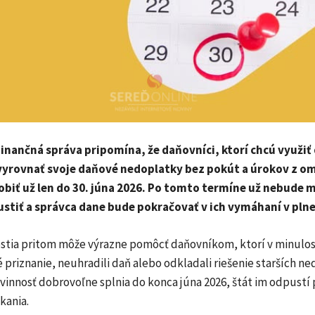
inančná správa pripomína, že daňovníci, ktorí chcú využi
vyrovnať svoje daňové nedoplatky bez pokút a úrokov z o
obiť už len do 30. júna 2026. Po tomto termíne už nebude 
stiť a správca dane bude pokračovať v ich vymáhaní v plne
tia pritom môže výrazne pomôcť daňovníkom, ktorí v minulos
priznanie, neuhradili daň alebo odkladali riešenie starších ne
ovinnosť dobrovoľne splnia do konca júna 2026, štát im odpustí 
kania.