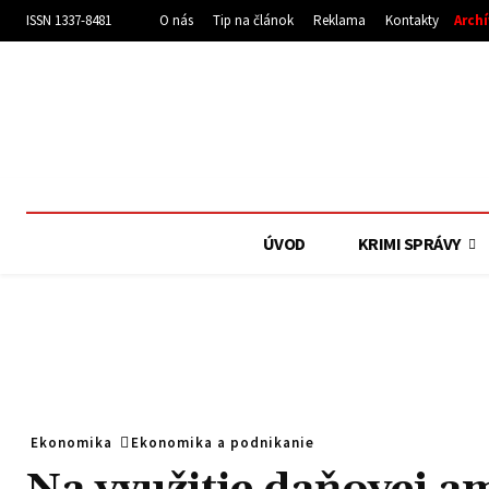
ISSN 1337-8481
O nás
Tip na článok
Reklama
Kontakty
Arch
ÚVOD
KRIMI SPRÁVY
Ekonomika
Ekonomika a podnikanie