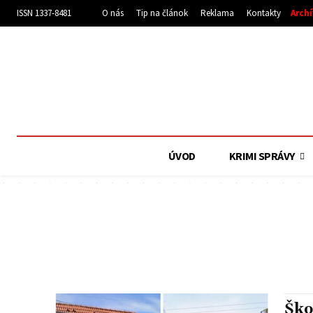
ISSN 1337-8481
O nás
Tip na článok
Reklama
Kontakty
Arch
ÚVOD
KRIMI SPRÁVY
ŠINTAVA
P
Ško