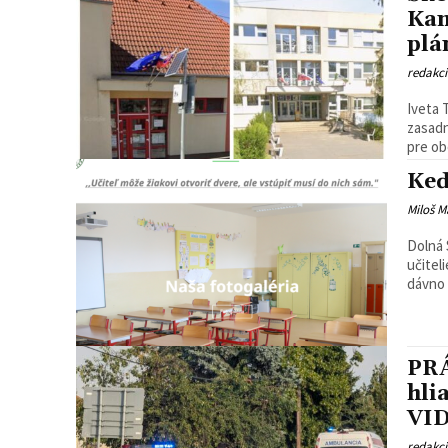
Kam
plá
redakc
Iveta 
zasadn
pre ob
Keď
Miloš M
Dolná 
učitel
dávno 
PRÁ
hli
VI
redakc