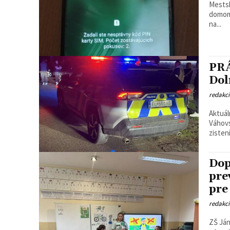
Mestsk
domom č. 43
na...
PRÁ
Dol
redakc
Aktuál
Váhovskej ce
Dop
pre
pre
redakc
ZŠ Ján