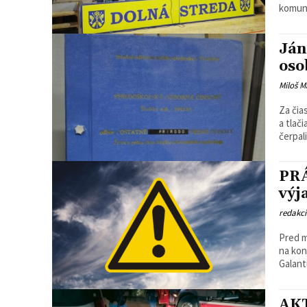
komuni
Ján
oso
Miloš M
Za čia
a tlač
čerpali.
PRÁ
výj
redakc
Pred m
na konci 
Galant
AKT