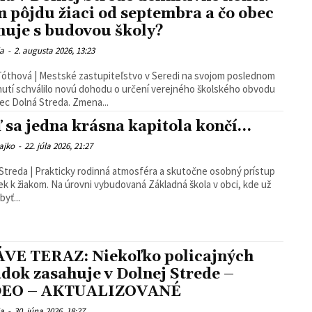
 pôjdu žiaci od septembra a čo obec
nuje s budovou školy?
ia
-
2. augusta 2026, 13:23
Tóthová | Mestské zastupiteľstvo v Seredi na svojom poslednom
utí schválilo novú dohodu o určení verejného školského obvodu
ec Dolná Streda. Zmena...
 sa jedna krásna kapitola končí…
ajko
-
22. júla 2026, 21:27
Streda | Prakticky rodinná atmosféra a skutočne osobný prístup
iek k žiakom. Na úrovni vybudovaná Základná škola v obci, kde už
byť...
VE TERAZ: Niekoľko policajných
adok zasahuje v Dolnej Strede –
DEO – AKTUALIZOVANÉ
ia
-
30. júna 2026, 18:27