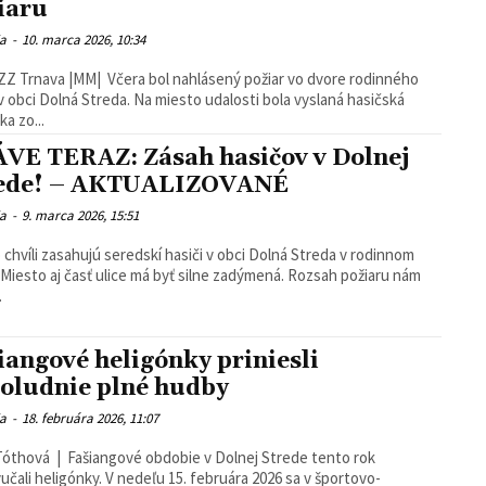
iaru
ia
-
10. marca 2026, 10:34
Z Trnava |MM| Včera bol nahlásený požiar vo dvore rodinného
 obci Dolná Streda. Na miesto udalosti bola vyslaná hasičská
ka zo...
VE TERAZ: Zásah hasičov v Dolnej
ede! – AKTUALIZOVANÉ
ia
-
9. marca 2026, 15:51
o chvíli zasahujú seredskí hasiči v obci Dolná Streda v rodinnom
sto aj časť ulice má byť silne zadýmená. Rozsah požiaru nám
.
iangové heligónky priniesli
oludnie plné hudby
ia
-
18. februára 2026, 11:07
Tóthová | Fašiangové obdobie v Dolnej Strede tento rok
učali heligónky. V nedeľu 15. februára 2026 sa v športovo-