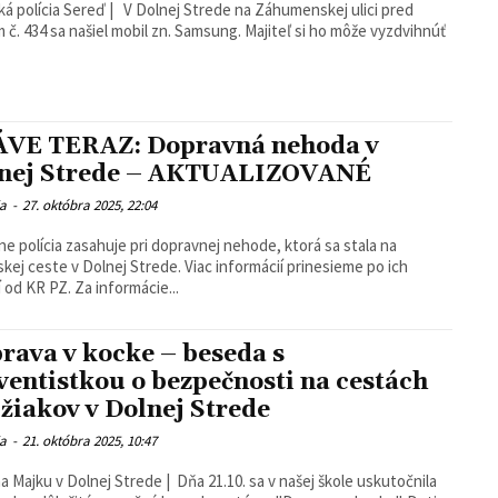
á polícia Sereď | V Dolnej Strede na Záhumenskej ulici pred
4 sa našiel mobil zn. Samsung. Majiteľ si ho môže vyzdvihnúť
VE TERAZ: Dopravná nehoda v
nej Strede – AKTUALIZOVANÉ
ia
-
27. októbra 2025, 22:04
ne polícia zasahuje pri dopravnej nehode, ktorá sa stala na
ste v Dolnej Strede. Viac informácií prinesieme po ich
zistení od KR PZ. Za informácie...
rava v kocke – beseda s
ventistkou o bezpečnosti na cestách
 žiakov v Dolnej Strede
ia
-
21. októbra 2025, 10:47
a Majku v Dolnej Strede | Dňa 21.10. sa v našej škole uskutočnila