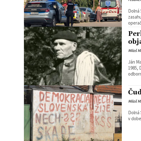
Dolná 
zasahu
operač
Per
obj
Miloš M
Ján Ma
1985, 
odborn
Čud
Miloš M
Dolná 
v dobe