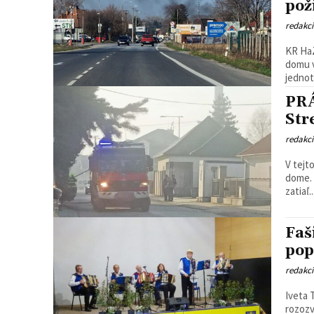
pož
redakc
KR HaZ
domu v
jednot
PRÁ
Str
redakc
V tejt
dome. Mie
zatiaľ..
Faš
pop
redakc
Iveta 
rozozv