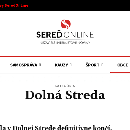
ívy SeredOnLine
SAMOSPRÁVA
KAUZY
ŠPORT
OBCE
KATEGÓRIA
Dolná Streda
ATA
ŠOPORŇA
VINOHRADY NAD VÁHOM
VÁHOVCE
BOJNIČKY
DVORNÍKY
ŠALGO
la v Dolnej Strede definitívne končí.