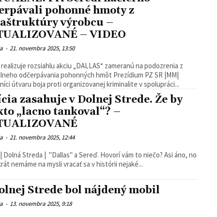
erpávali pohonné hmoty z
raštruktúry výrobcu –
TUALIZOVANÉ – VIDEO
ia
-
21. novembra 2025, 13:50
a realizuje rozsiahlu akciu „DALLAS“ zameranú na podozrenia z
eho odčerpávania pohonných hmôt Prezídium PZ SR |MM|
níci útvaru boja proti organizovanej kriminalite v spolupráci...
ícia zasahuje v Dolnej Strede. Že by
kto „lacno tankoval“? –
TUALIZOVANÉ
ia
-
21. novembra 2025, 12:44
| Dolná Streda | "Dallas" a Sereď. Hovorí vám to niečo? Asi áno, no
rát nemáme na mysli vracať sa v histórii nejaké...
olnej Strede bol nájdený mobil
ia
-
13. novembra 2025, 9:18