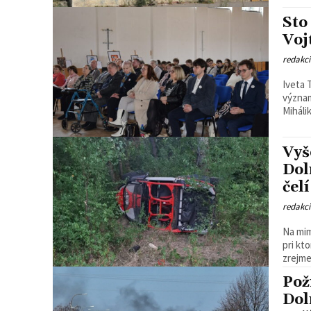
Sto
Voj
redakc
Iveta 
význam
Mihálik
Vyš
Dol
čel
redakc
Na mim
pri kt
zrejme.
Pož
Dol