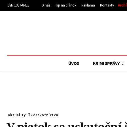
ISSN 1337-8481
O nás
Tip na článok
Reklama
Kontakty
Arch
ÚVOD
KRIMI SPRÁVY
Aktuality
Zdravotníctvo