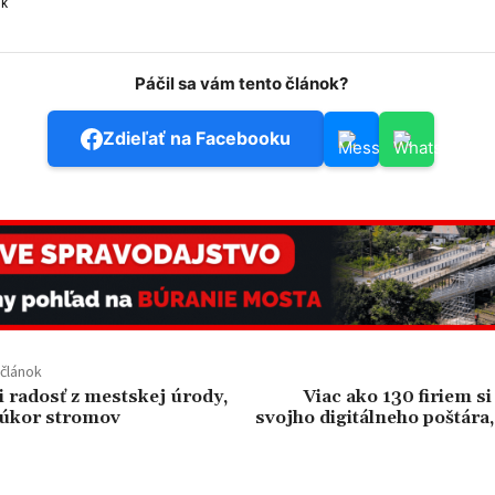
sk
Páčil sa vám tento článok?
Zdieľať na Facebooku
článok
 radosť z mestskej úrody,
Viac ako 130 firiem si
 úkor stromov
svojho digitálneho poštára, 