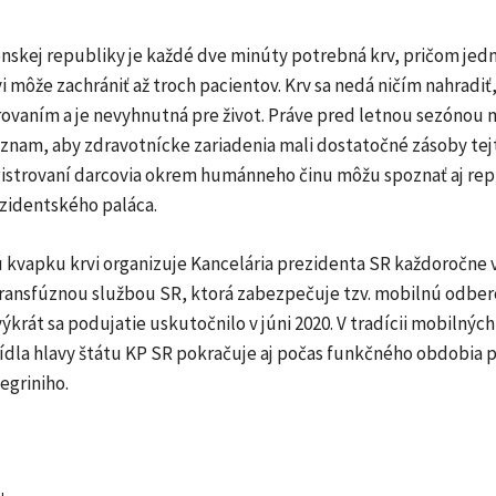
enskej republiky je každé dve minúty potrebná krv, pričom jed
i môže zachrániť až troch pacientov. Krv sa nedá ničím nahradiť,
rovaním a je nevyhnutná pre život. Práve pred letnou sezónou 
ýznam, aby zdravotnícke zariadenia mali dostatočné zásoby tej
gistrovaní darcovia okrem humánneho činu môžu spoznať aj re
ezidentského paláca.
 kvapku krvi organizuje Kancelária prezidenta SR každoročne 
ransfúznou službou SR, ktorá zabezpečuje tzv. mobilnú odbe
ýkrát sa podujatie uskutočnilo v júni 2020. V tradícii mobilnýc
sídla hlavy štátu KP SR pokračuje aj počas funkčného obdobia 
egriniho.