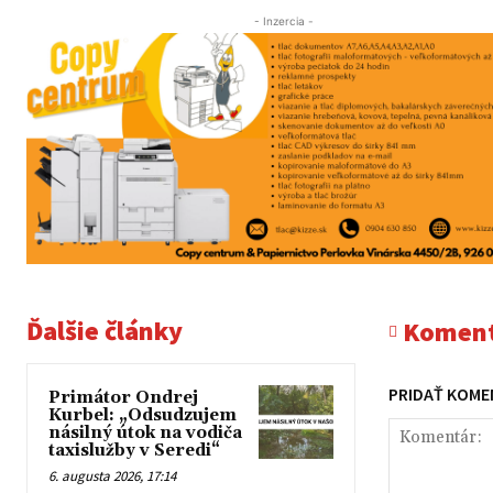
- Inzercia -
Ďalšie články
Koment
PRIDAŤ KOME
Primátor Ondrej
Kurbel: „Odsudzujem
násilný útok na vodiča
taxislužby v Seredi“
6. augusta 2026, 17:14