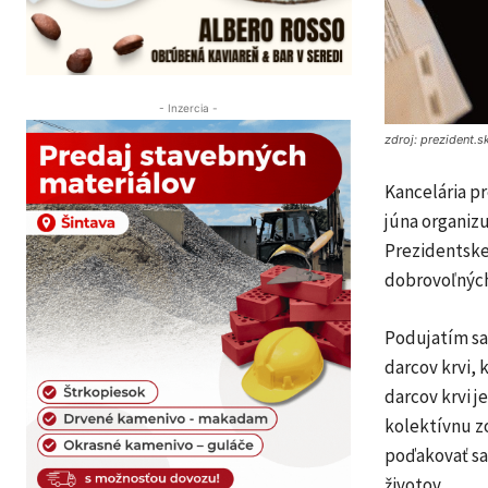
- Inzercia -
zdroj: prezident.s
Kancelária p
júna organizu
Prezidentskej
dobrovoľných 
Podujatím sa
darcov krvi,
darcov krvi j
kolektívnu zo
poďakovať sa
životov.