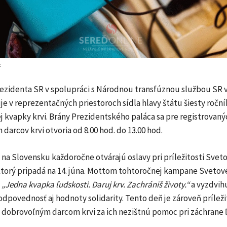
k
rezidenta SR v spolupráci s Národnou transfúznou službou SR v
je v reprezentačných priestoroch sídla hlavy štátu šiesty roční
 kvapky krvi. Brány Prezidentského paláca sa pre registrovaný
darcov krvi otvoria od 8.00 hod. do 13.00 hod.
 na Slovensku každoročne otvárajú oslavy pri príležitosti Svet
 ktorý pripadá na 14. júna. Mottom tohtoročnej kampane Sveto
e
„Jedna kvapka ľudskosti. Daruj krv. Zachrániš životy.“
a vyzdvih
dpovednosť aj hodnoty solidarity. Tento deň je zároveň prílež
 dobrovoľným darcom krvi za ich nezištnú pomoc pri záchrane