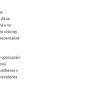
no
 dá sa
má o to
to vzácnej
prezentačné
v spolupráci
rovú
h odberov v
prezidenta