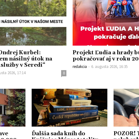
Ondrej Kurbel:
Projekt Ľudia a hrady 
em násilný útok na
pokračovať aj v roku 2
islužby v Seredi“
redakcia
-
6. augusta 2026, 16:35
usta 2026, 17:14
0
ave
Ďalšia sada kníh do
POZOR! 