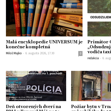
Malá encyklopedie UNIVERSUM je
Primátor 
konečne kompletná
„Odsudzuj
vodiča tax
Miloš Majko
-
6. augusta 2026, 17:30
0
redakcia
-
6. aug
Deň otvorených dverí na
Požiar bytu v Trn