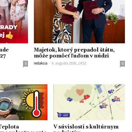
bude
Majetok, ktorý prepadol štátu,
027
môže pomôcť ľuďom v núdzi
redakcia
-
6. augusta 2026, 14:52
0
0
Teplota
V súvislosti s kultúrnym