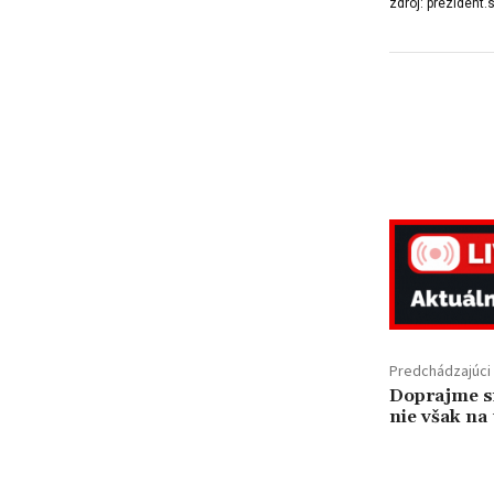
zdroj: prezident.
Predchádzajúci 
Doprajme si
nie však na