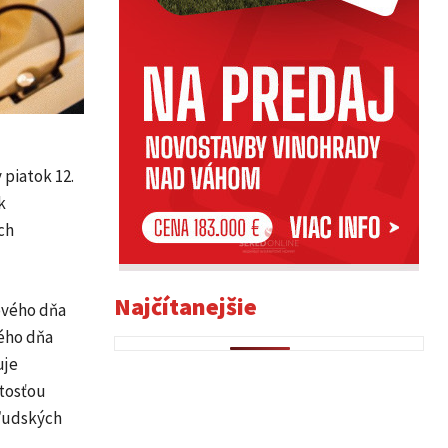
 piatok 12.
k
ch
Najčítanejšie
ového dňa
vého dňa
uje
itosťou
 ľudských