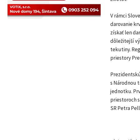
V rámci Slov
darovanie krv
získať len da
dôležitejší v
tekutiny. Re
priestory Pr
Prezidentskú
s Národnou t
jednotku. Prv
priestoroch 
SR Petra Pell