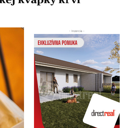
kej kvapky krvi
Zdieľať
- Inzercia -