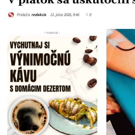
V piatok sa uskutoční 
Pridal/a
redakcia
11. júna 2026, 9:46
0
- Inzercia -