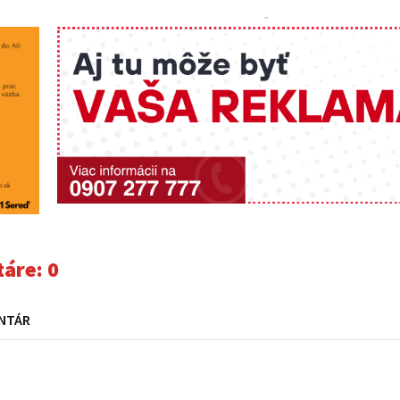
-
áre:
0
NTÁR