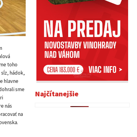
m
alová
sme toho
 sĺz, hádok,
le hlavne
dohrali sme
Najčítanejšie
ri
re nás
pracovať na
lovenska.