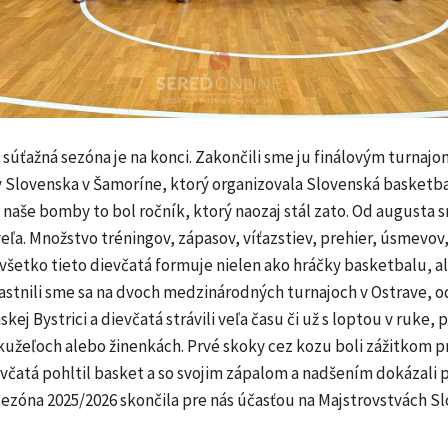
 súťažná sezóna je na konci. Zakončili sme ju finálovým turnajo
v Slovenska v Šamoríne, ktorý organizovala Slovenská basketb
e naše bomby to bol ročník, ktorý naozaj stál zato. Od augusta 
 veľa. Množstvo tréningov, zápasov, víťazstiev, prehier, úsmevov,
všetko tieto dievčatá formuje nielen ako hráčky basketbalu, a
astnili sme sa na dvoch medzinárodných turnajoch v Ostrave, o
skej Bystrici a dievčatá strávili veľa času či už s loptou v ruke, p
kužeľoch alebo žinenkách. Prvé skoky cez kozu boli zážitkom p
včatá pohltil basket a so svojim zápalom a nadšením dokázali 
sezóna 2025/2026 skončila pre nás účasťou na Majstrovstvách S