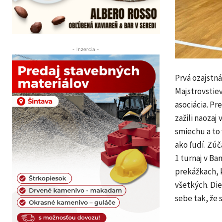
- Inzercia -
Prvá ozajstná
Majstrovstie
asociácia. Pr
zažili naozaj
smiechu a to 
ako ľudí. Zúč
1 turnaj v Ban
prekážkach, 
všetkých. Die
sebe tak, že 