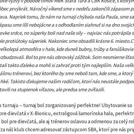
 nové výzvy v podobe tímov MBK Stará Turá a CBK Košice, s ktorým
vôbec prvýkrát. Náročný víkend sme v nedeľu zakončili zápasom p
va. Napriek tomu, že nám na turnaji chýbala naša Paula, sme sa
pasu sme išli nebojácne a s odhodlaním siahnuť si na dno svojich 
vke srdce, no súperky boli nad naše sily – najviac nás potrápila s
le protiútoky súperiek. Nakoniec sme obsadili krásne 6. miesto.C
eľkolepá atmosféra v hale, kde duneli bubny, trúby a fanúšikovia
budzovali. Bol to pre nás obrovský zážitok. Som nesmierne šťas
tali takto ďaleko a mohli si zahrať proti tým najlepším. Naša veľ
ášmu trénerovi, bez ktorého by sme neboli tam, kde sme, a ktorý 
hké. Takisto ďakujeme našim rodičom, ktorí nás neustále podpor
vili na stupienok víťazov, ale predsa sme zvíťazili.
turnaju – turnaj bol zorganizovaný perfektne! Ubytovanie so
re dievčatá v X-Bionicu, extraligová šamorínska hala, perfektn
bol pre dievčatá, ale aj trénerov oslavou a odmenou za celý ro
za náš klub chcem adresovať zástupcom SBA, ktorí pre nás prip