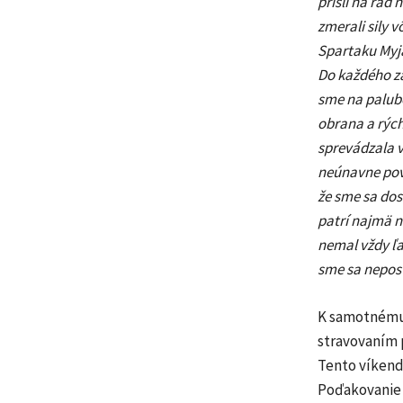
prišli na rad
zmerali sily 
Spartaku Myja
Do každého zá
sme na palubo
obrana a rých
sprevádzala v
neúnavne povz
že sme sa dos
patrí najmä n
nemal vždy ľa
sme sa neposta
K samotnému 
stravovaním p
Tento víkend 
Poďakovanie 