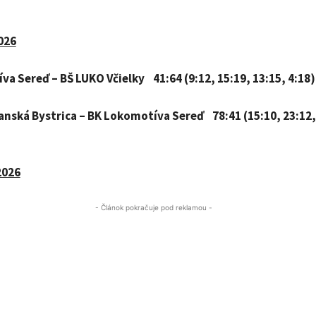
026
a Sereď – BŠ LUKO Včielky 41:64 (9:12, 15:19, 13:15, 4:18)
anská Bystrica – BK Lokomotíva Sereď 78:41 (15:10, 23:12,
2026
- Článok pokračuje pod reklamou -