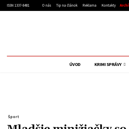
ISSN 1337-8481
O nás
Tip na článok
Reklama
Kontakty
Arch
ÚVOD
KRIMI SPRÁVY
Šport