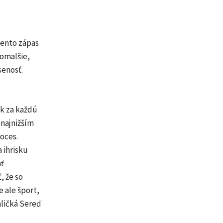
Tento zápas
pomalšie,
senosť.
ok za každú
najnižším
roces.
 ihrisku
ať
, že so
e ale šport,
ličká Sereď