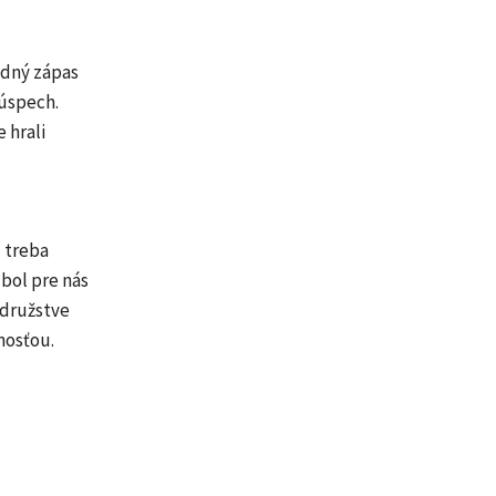
odný zápas
 úspech.
 hrali
 treba
bol pre nás
 družstve
nosťou.