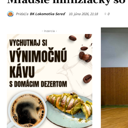
Mladšie minižiačky so
Pridal/a
BK Lokomotíva Sereď
10. júna 2026, 21:18
0
- Inzercia -