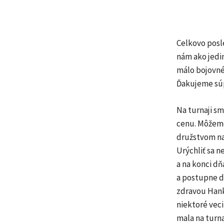
Celkovo posl
nám ako jedin
málo bojovné 
Ďakujeme súp
Na turnaji sm
cenu. Môžeme
družstvom na 
Urýchliť sa n
a na konci d
a postupne do
zdravou Hanko
niektoré vec
mala na turna