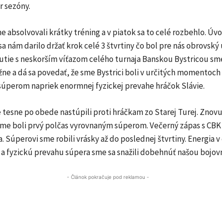
r sezóny.
e absolvovali krátky tréning a v piatok sa to celé rozbehlo. Úv
sa nám darilo držať krok celé 3 štvrtiny čo bol pre nás obrovský
utie s neskorším víťazom celého turnaja Banskou Bystricou sme
ne a dá sa povedať, že sme Bystrici boli v určitých momentoch
úperom napriek enormnej fyzickej prevahe hráčok Slávie.
 tesne po obede nastúpili proti hráčkam zo Starej Turej. Znovu
sme boli prvý polčas vyrovnaným súperom. Večerný zápas s CBK 
a. Súperovi sme robili vrásky až do poslednej štvrtiny. Energia v
 a fyzickú prevahu súpera sme sa snažili dobehnúť našou bojov
- Článok pokračuje pod reklamou -