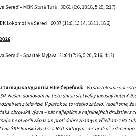
 Sereď – MBK Stará Turá 30:61 (6:6, 10:18, 5:20, 9:17)
BK Lokomotíva Sereď 60:37 (11:6, 13:14, 18:11, 18:6)
.2026
 Sereď – Spartak Myjava 21:64 (7:16, 5:20, 5:16, 4:12)
 turnaju sa vyjadrila Ellie Čepeľová:
„Vo štvrtok sme odcesto
SR. Naším domovom na tieto dni sa stal veľký luxusný hotel X-Bio
znali len z televízie. V piatok sa to všetko začalo. Vedeli sme, že
čaká obrovská výzva – päť najlepších a najsilnejších družstiev z c
naj sme otvorili zápasom proti dobre známym Včielkam z BŠ Luk
Slávia ŠKP Banská Bystrica Red, s ktorým sme hrali už v decembri.