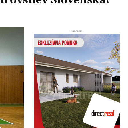
trovstiev Slovenska!
Zdieľať
- Inzercia -