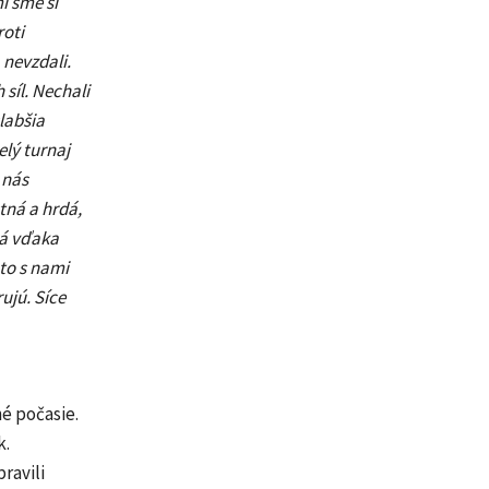
i sme si
roti
 nevzdali.
síl. Nechali
labšia
elý turnaj
 nás
tná a hrdá,
ká vďaka
to s nami
ujú. Síce
é počasie.
k.
ravili