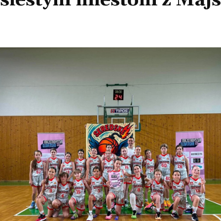
 šiestym miestom z Majs