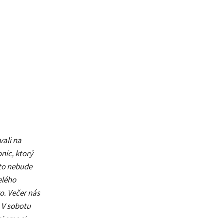
vali na
nic, ktorý
 to nebude
elého
o. Večer nás
 V sobotu