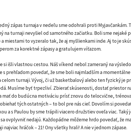
edný zápas turnaja v nedeľu sme odohrali proti Myjavčankám. 
ý na turnaji nevyšiel od samotného začiatku. Boli sme nejaké 
a miestami to vyzeralo tak, že aj myšlienkami inde. Aj to je skú
erom za korektné zápasy a gratulujem víťazom.
e si išli vlastnou cestou. Náš víkend nebol zameraný na výsled
 s prehľadom povedať, že sme boli najmladším a momentálne 
celom turnaji. Vývoj, či už basketbalový alebo ten fyzický je p
edá. Musíme byť trpezliví. Zbierať skúsenosti, dostať priestor na
ňa mať do budúcna motiváciu prísť znovu do telocvične, trénov
biehať tých ostatných – to bol pre nás cieľ. Dovolím si povedať
u a s Paulou by sme trápili viacero družstiev oveľa viac. Taký j
i sa ovplyvniť nedajú. Každopádne môžeme hrdo povedať, že ma
ji najviac hráčok – 21! Ony všetky hrali! A nie v jednom zápase.