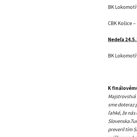
BK Lokomotíva
CBK Košice – 
Nedeľa 24.5
BK Lokomotíva
K finálovému
Majstrovstvá 
sme doteraz po
ľahké, že nás 
Slovenska.Tur
preveril tím 