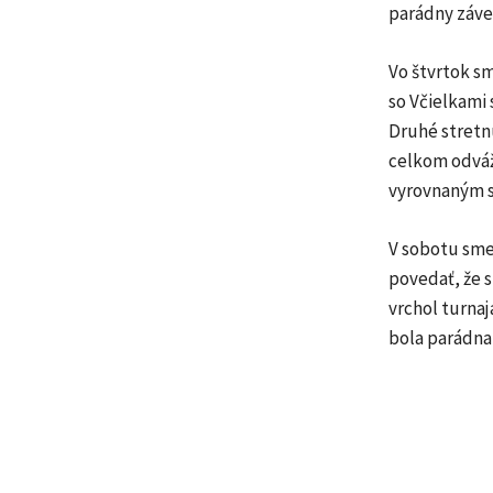
parádny záve
Vo štvrtok sm
so Včielkami 
Druhé stretn
celkom odváž
vyrovnaným s
V sobotu sme
povedať, že 
vrchol turnaj
bola parádna