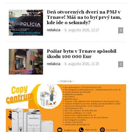
Deň otvorených dverí na PMJ v
Trnave! Máš na to byť prvý tam,
kde ide o sekundy?
redakcia
-
6. augusta 2026, 12:27
0
Požiar bytu v Trnave spôsobil
škodu 100 000 Eur
redakcia
-
6. augusta 2026, 11:25
1
- Inzercia -