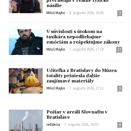
prerastajú v reálne fyzické
násilie
Miloš Majko
-
8. augusta 2026, 10:08
7
V súvislosti s útokom na
taxikára nepodliehajme
emóciám a rešpektujme zákony
Miloš Majko
-
7. augusta 2026, 17:19
17
Učiteľka z Bratislavy do Múzea
totality priniesla ďalšie
zaujímavé materiály
Miloš Majko
-
7. augusta 2026, 17:11
0
Požiar v areáli Slovnaftu v
Bratislave
redakcia
-
7. augusta 2026, 16:03
0