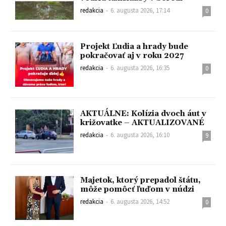
redakcia
-
6. augusta 2026, 17:14
0
Projekt Ľudia a hrady bude
pokračovať aj v roku 2027
redakcia
-
6. augusta 2026, 16:35
0
AKTUÁLNE: Kolízia dvoch áut v
križovatke – AKTUALIZOVANÉ
redakcia
-
6. augusta 2026, 16:10
9
Majetok, ktorý prepadol štátu,
môže pomôcť ľuďom v núdzi
redakcia
-
6. augusta 2026, 14:52
0