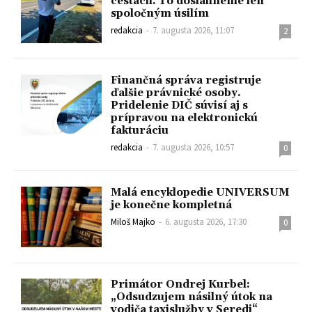
cestách. To dosiahneme len
spoločným úsilím
redakcia
-
7. augusta 2026, 11:07
2
Finančná správa registruje
ďalšie právnické osoby.
Pridelenie DIČ súvisí aj s
prípravou na elektronickú
fakturáciu
redakcia
-
7. augusta 2026, 10:57
0
Malá encyklopedie UNIVERSUM
je konečne kompletná
Miloš Majko
-
6. augusta 2026, 17:30
0
Primátor Ondrej Kurbel:
„Odsudzujem násilný útok na
vodiča taxislužby v Seredi“