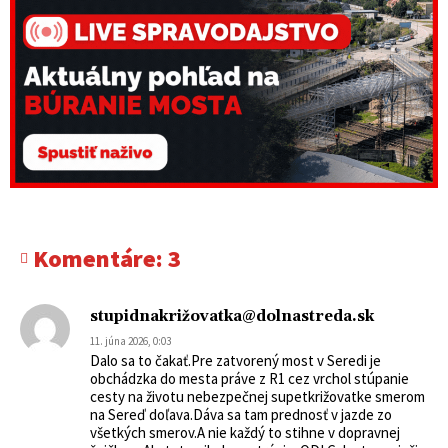
Komentáre:
3
stupidnakrižovatka@dolnastreda.sk
11. júna 2026, 0:03
Dalo sa to čakať.Pre zatvorený most v Seredi je
obchádzka do mesta práve z R1 cez vrchol stúpanie
cesty na životu nebezpečnej supetkrižovatke smerom
na Sereď doľava.Dáva sa tam prednosť v jazde zo
všetkých smerov.A nie každý to stihne v dopravnej