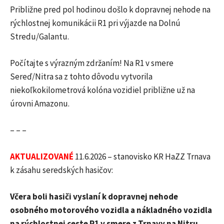
Približne pred pol hodinou došlo k dopravnej nehode na
rýchlostnej komunikácii R1 pri výjazde na Dolnú
Stredu/Galantu.
Počítajte s výrazným zdržaním! Na R1 v smere
Sereď/Nitra sa z tohto dôvodu vytvorila
niekoľkokilometrová kolóna vozidiel približne už na
úrovni Amazonu.
– – –
AKTUALIZOVANÉ
11.6.2026 – stanovisko KR HaZZ Trnava
k zásahu seredských hasičov:
Včera boli hasiči vyslaní k dopravnej nehode
osobného motorového vozidla a nákladného vozidla
na rýchlostnej ceste R1 v smere z Trnavy na Nitru.