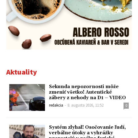
Aktuality
Sekunda nepozornosti môže
zmeniť všetko! Autentické
zábery z nehody na D1 – VIDEO
redakcia
-
8. augusta 2026, 11:52
0
Systém zlyhal! Osočovanie ľudí,
verbálne útoky a vyhrážky