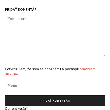
PRIDAŤ KOMENTÁR
Komentár:
Potvrdzujem, že som sa oboznámil a pochopil
pravidlám
diskusie.
Me
Current ye
@r
*