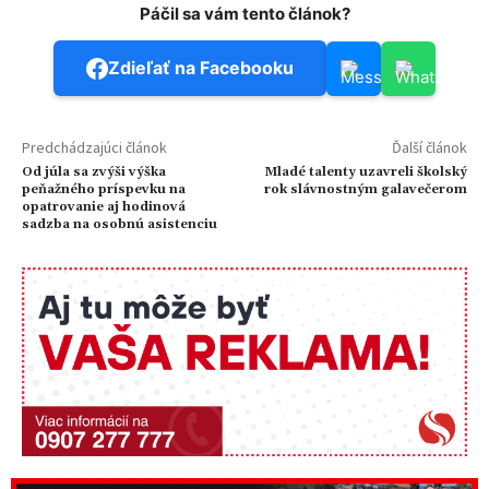
Páčil sa vám tento článok?
Zdieľať na Facebooku
Predchádzajúci článok
Ďalší článok
Od júla sa zvýši výška
Mladé talenty uzavreli školský
peňažného príspevku na
rok slávnostným galavečerom
opatrovanie aj hodinová
sadzba na osobnú asistenciu