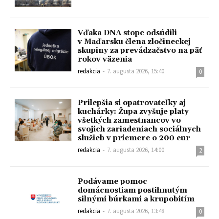
Vďaka DNA stope odsúdili
v Maďarsku člena zločineckej
skupiny za prevádzačstvo na päť
rokov väzenia
redakcia
-
7. augusta 2026, 15:40
0
Prilepšia si opatrovateľky aj
kuchárky: Župa zvyšuje platy
všetkých zamestnancov vo
svojich zariadeniach sociálnych
služieb v priemere o 200 eur
redakcia
-
7. augusta 2026, 14:00
2
Podávame pomoc
domácnostiam postihnutým
silnými búrkami a krupobitím
redakcia
-
7. augusta 2026, 13:48
0