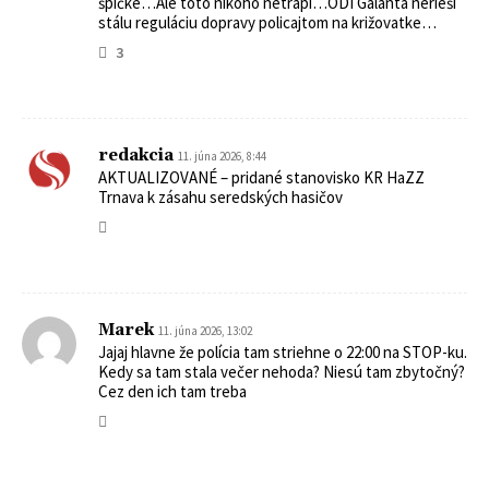
špičke…Ale toto nikoho netrápi…ODI Galanta nerieši
stálu reguláciu dopravy policajtom na križovatke…
3
redakcia
11. júna 2026, 8:44
AKTUALIZOVANÉ – pridané stanovisko KR HaZZ
Trnava k zásahu seredských hasičov
Marek
11. júna 2026, 13:02
Jajaj hlavne že polícia tam striehne o 22:00 na STOP-ku.
Kedy sa tam stala večer nehoda? Niesú tam zbytočný?
Cez den ich tam treba