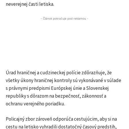
neverejnej časti letiska.
- Článok pokračuje pod reklamou -
Úrad hraničnej a cudzineckej polície zdôrazňuje, že
všetky úkony hraničnej kontroly sú vykonávané v súlade
s právnymi predpismi Európskej únie a Slovenskej
republiky s dôrazom na bezpečnosť, zákonnosť a
ochranu verejného poriadku.
Policajný zbor zároveň odporúča cestujúcim, aby si na
cestu na letisko vyhradili dostatočný časový predstih,