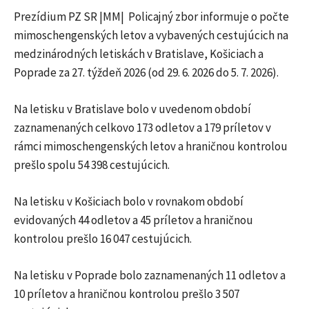
Prezídium PZ SR |MM| Policajný zbor informuje o počte
mimoschengenských letov a vybavených cestujúcich na
medzinárodných letiskách v Bratislave, Košiciach a
Poprade za 27. týždeň 2026 (od 29. 6. 2026 do 5. 7. 2026).
Na letisku v Bratislave bolo v uvedenom období
zaznamenaných celkovo 173 odletov a 179 príletov v
rámci mimoschengenských letov a hraničnou kontrolou
prešlo spolu 54 398 cestujúcich.
Na letisku v Košiciach bolo v rovnakom období
evidovaných 44 odletov a 45 príletov a hraničnou
kontrolou prešlo 16 047 cestujúcich.
Na letisku v Poprade bolo zaznamenaných 11 odletov a
10 príletov a hraničnou kontrolou prešlo 3 507