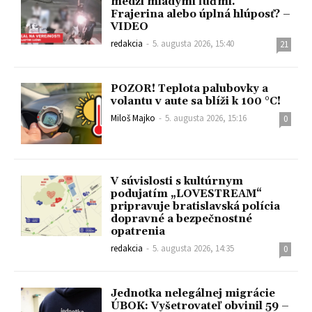
medzi mladými ľuďmi.
Frajerina alebo úplná hlúposť? –
VIDEO
redakcia
-
5. augusta 2026, 15:40
21
POZOR! Teplota palubovky a
volantu v aute sa blíži k 100 °C!
Miloš Majko
-
5. augusta 2026, 15:16
0
V súvislosti s kultúrnym
podujatím „LOVESTREAM“
pripravuje bratislavská polícia
dopravné a bezpečnostné
opatrenia
redakcia
-
5. augusta 2026, 14:35
0
Jednotka nelegálnej migrácie
ÚBOK: Vyšetrovateľ obvinil 59 –