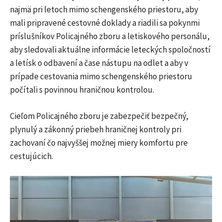
najmä pri letoch mimo schengenského priestoru, aby
mali pripravené cestovné doklady a riadili sa pokynmi
príslušníkov Policajného zboru a letiskového personálu,
aby sledovali aktuálne informácie leteckých spoločností
a letísk o odbavení a čase nástupu na odlet a aby v
prípade cestovania mimo schengenského priestoru
počítali s povinnou hraničnou kontrolou.
Cieľom Policajného zboru je zabezpečiť bezpečný,
plynulý a zákonný priebeh hraničnej kontroly pri
zachovaní čo najvyššej možnej miery komfortu pre
cestujúcich.