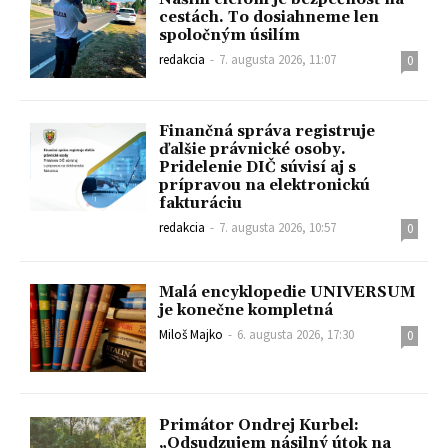
cestách. To dosiahneme len
spoločným úsilím
redakcia
-
7. augusta 2026, 11:07
0
Finančná správa registruje
ďalšie právnické osoby.
Pridelenie DIČ súvisí aj s
prípravou na elektronickú
fakturáciu
redakcia
-
7. augusta 2026, 10:57
0
Malá encyklopedie UNIVERSUM
je konečne kompletná
Miloš Majko
-
6. augusta 2026, 17:30
0
Primátor Ondrej Kurbel:
„Odsudzujem násilný útok na