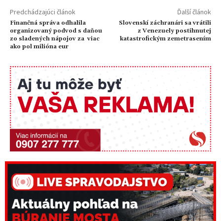
Predchádzajúci článok
Ďalší článok
Finančná správa odhalila
Slovenskí záchranári sa vrátili
organizovaný podvod s daňou
z Venezuely postihnutej
zo sladených nápojov za viac
katastrofickým zemetrasením
ako pol milióna eur