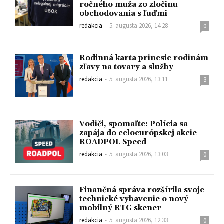
ročného muža zo zločinu
obchodovania s ľuďmi
redakcia
-
5. augusta 2026, 14:28
0
Rodinná karta prinesie rodinám
zľavy na tovary a služby
redakcia
-
5. augusta 2026, 13:11
3
Vodiči, spomaľte: Polícia sa
zapája do celoeurópskej akcie
ROADPOL Speed
redakcia
-
5. augusta 2026, 13:03
0
Finančná správa rozšírila svoje
technické vybavenie o nový
mobilný RTG skener
redakcia
-
5. augusta 2026, 12:33
0