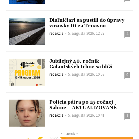
Diaľničiari sa pustili do úpravy
vozovky D1 za Trnavou
redakcia
-
5. augusta 2026, 12:27
4
Jubilejný 40. ročník
Galantských trhov sa blíži
redakcia
-
5. augusta 2026, 10:53
0
Polícia pátra po 15-ročnej
Sabine – AKTUALIZOVANÉ
redakcia
-
5. augusta 2026, 10:41
1
- Inzercia -