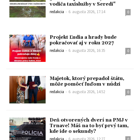
vodiča taxislužby v Seredi“
redakcia
-
6. augusta 2026, 17:14
0
Projekt Ľudia a hrady bude
pokračovať aj v roku 2027
redakcia
-
6. augusta 2026, 16:35
0
Majetok, ktorý prepadol štátu,
môže pomôcť ľuďom v núdzi
redakcia
-
6. augusta 2026, 14:52
0
Deň otvorených dverí na PMJ v
Trnave! Máš na to byť prvý tam,
kde ide o sekundy?
redakcia
-
6. augusta 2026, 12:27
0