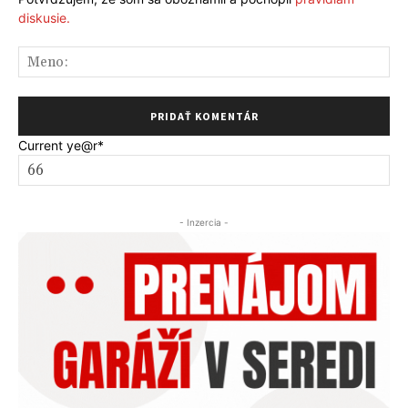
diskusie.
Me
Current ye
@r
*
- Inzercia -