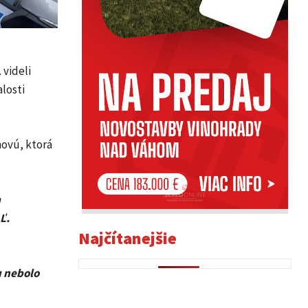
 videli
alosti
hovú, ktorá
a
Ľ.
Najčítanejšie
u nebolo