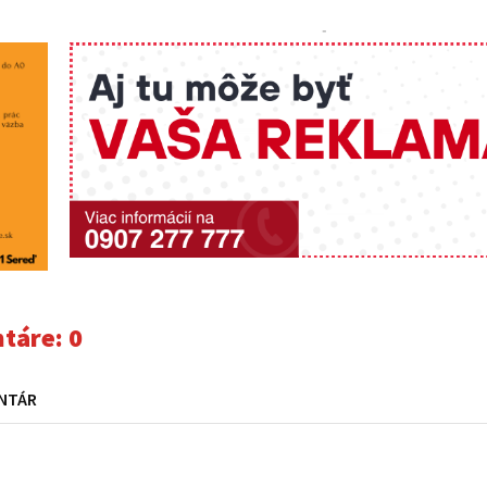
-
táre:
0
NTÁR