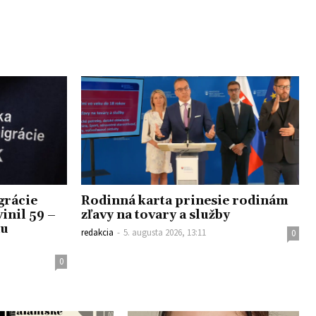
grácie
Rodinná karta prinesie rodinám
inil 59 –
zľavy na tovary a služby
nu
redakcia
-
5. augusta 2026, 13:11
0
0