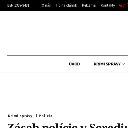
ISSN 1337-8481
O nás
Tip na článok
Reklama
Kontakty
Arch
ÚVOD
KRIMI SPRÁVY
Krimi správy
Polícia