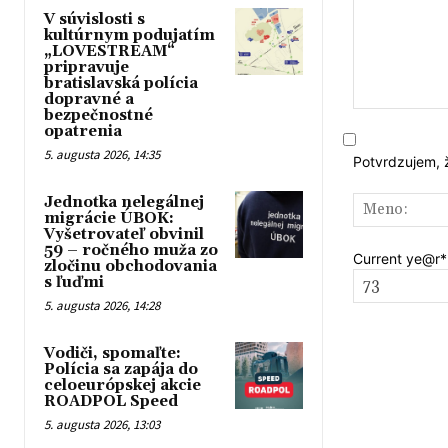
V súvislosti s
kultúrnym podujatím
„LOVESTREAM“
pripravuje
bratislavská polícia
dopravné a
bezpečnostné
Komentár:
opatrenia
5. augusta 2026, 14:35
Potvrdzujem, 
Jednotka nelegálnej
migrácie ÚBOK:
Vyšetrovateľ obvinil
59 – ročného muža zo
Current ye
@r
*
zločinu obchodovania
s ľuďmi
5. augusta 2026, 14:28
Vodiči, spomaľte:
Polícia sa zapája do
celoeurópskej akcie
ROADPOL Speed
5. augusta 2026, 13:03