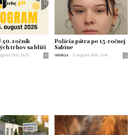
 40. ročník
Polícia pátra po 15-ročnej
ch trhov sa blíži
Sabine
ugusta 2026, 10:53
redakcia
-
5. augusta 2026, 10:41
0
1