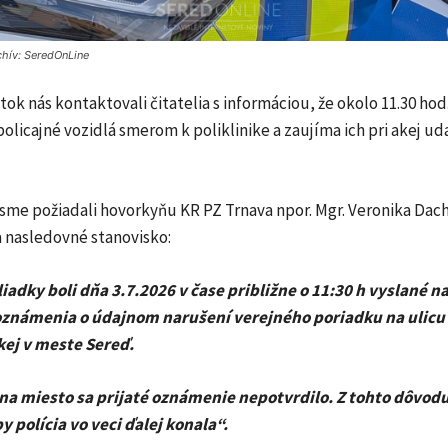
rchív: SeredOnLine
tok nás kontaktovali čitatelia s informáciou, že okolo 11.30 hod.
policajné vozidlá smerom k poliklinike a zaujíma ich pri akej ud
 sme požiadali hovorkyňu KR PZ Trnava npor. Mgr. Veronika Dac
 nasledovné stanovisko:
liadky boli dňa 3.7.2026 v čase približne o 11:30 h vyslané n
oznámenia o údajnom narušení verejného poriadku na ulicu 
ej v meste Sereď.
na miesto sa prijaté oznámenie nepotvrdilo. Z tohto dôvod
y polícia vo veci ďalej konala“.