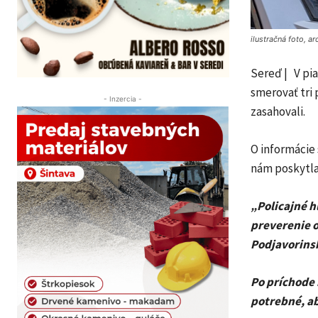
ilustračná foto, a
Sereď | V pia
smerovať tri 
- Inzercia -
zasahovali.
O informácie
nám poskytla
„Policajné h
preverenie 
Podjavorinsk
Po príchode 
potrebné, ab