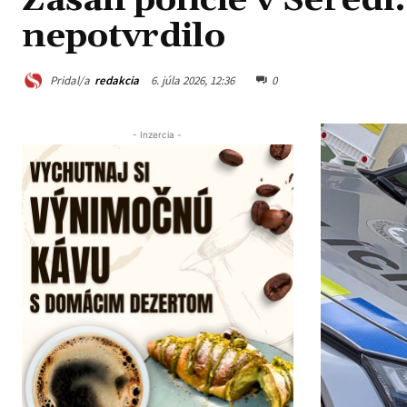
Zásah polície v Sered
nepotvrdilo
Pridal/a
redakcia
6. júla 2026, 12:36
0
- Inzercia -