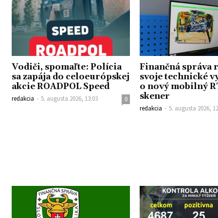
Vodiči, spomaľte: Polícia
Finančná správa r
sa zapája do celoeurópskej
svoje technické v
akcie ROADPOL Speed
o nový mobilný 
skener
redakcia
-
5. augusta 2026, 13:03
0
redakcia
-
5. augusta 2026, 1