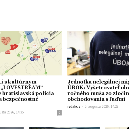
ti s kultúrnym
Jednotka nelegálnej mi
m „LOVESTREAM“
ÚBOK: Vyšetrovateľ obv
 bratislavská polícia
ročného muža zo zloči
a bezpečnostné
obchodovania s ľuďmi
redakcia
-
5. augusta 2026, 14:28
usta 2026, 14:35
0