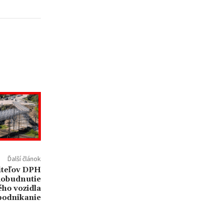
Ďalší článok
titeľov DPH
dobudnutie
ho vozidla
podnikanie