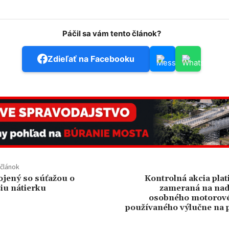
Páčil sa vám tento článok?
Zdieľať na Facebooku
článok
ojený so súťažou o
Kontrolná akcia pla
iu nátierku
zameraná na na
osobného motorové
používaného výlučne na 