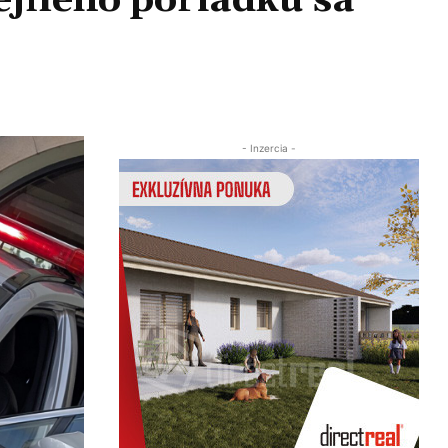
rejného poriadku sa
Zdieľať
- Inzercia -