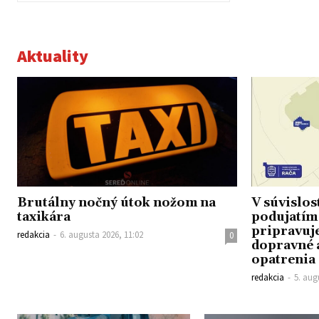
Aktuality
Brutálny nočný útok nožom na
V súvislos
taxikára
podujatí
pripravuje
redakcia
-
6. augusta 2026, 11:02
0
dopravné 
opatrenia
redakcia
-
5. aug