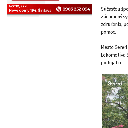
Súčasťou špo
Záchranný sy
združenia, po
pomoc.
Mesto Sereď 
Lokomotíva S
podujatia.