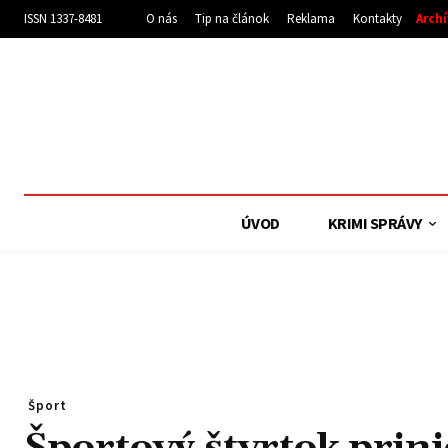
ISSN 1337-8481
O nás
Tip na článok
Reklama
Kontakty
Arch
ÚVOD
KRIMI SPRÁVY
Šport