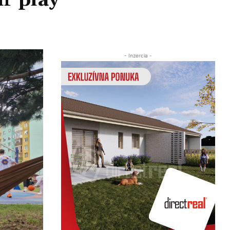
ir play
Zdieľať
- Inzercia -