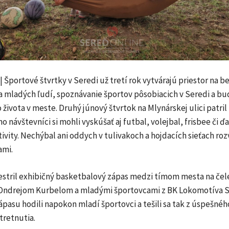
 Športové štvrtky v Seredi už tretí rok vytvárajú priestor na 
sa mladých ľudí, spoznávanie športov pôsobiacich v Seredi a b
ivota v meste. Druhý júnový štvrtok na Mlynárskej ulici patril
o návštevníci si mohli vyskúšať aj futbal, volejbal, frisbee či ďa
vity. Nechýbal ani oddych v tulivakoch a hojdacích sieťach ro
ami.
estril exhibičný basketbalový zápas medzi tímom mesta na čele
Ondrejom Kurbelom a mladými športovcami z BK Lokomotíva S
ápasu hodili napokon mladí športovci a tešili sa tak z úspešné
tretnutia.