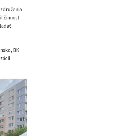
 združenia
l činnosť
ľadať
nsko, BK
zácii