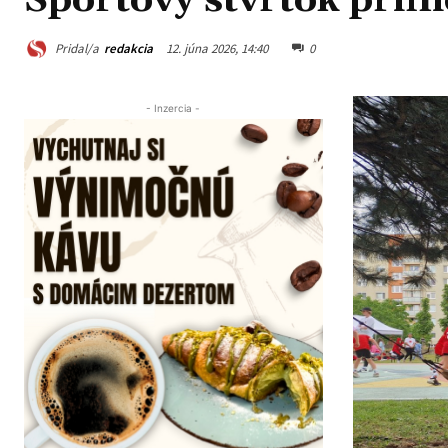
Športový štvrtok prini
Pridal/a
redakcia
12. júna 2026, 14:40
0
- Inzercia -