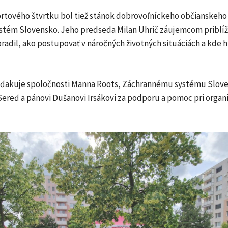
rtového štvrtku bol tiež stánok dobrovoľníckeho občianskeho
stém Slovensko. Jeho predseda Milan Uhrič záujemcom priblíži
radil, ako postupovať v náročných životných situáciách a kde h
ďakuje spoločnosti Manna Roots, Záchrannému systému Slove
ereď a pánovi Dušanovi Irsákovi za podporu a pomoc pri organi