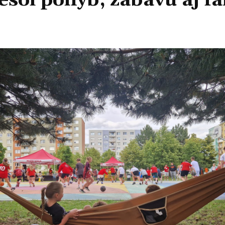
esol pohyb, zábavu aj fa