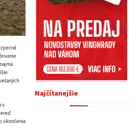
bezpečné
udovanie
 najmä
lšie
zvešaných
Najčítanejšie
 s
ereď.
ho ukončenia