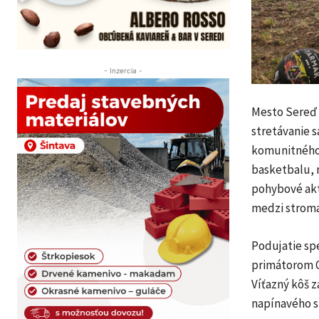
- Inzercia -
Mesto Sereď |
stretávanie 
komunitného ž
basketbalu, n
pohybové akti
medzi strom
Podujatie sp
primátorom 
Víťazný kôš z
napínavého s