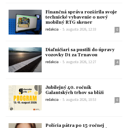
Finančná správa rozšírila svoje
technické vybavenie o nový
mobilný RTG skener
redakcia
-
5. augusta 2026, 12:33
0
Diaľničiari sa pustili do úpravy
vozovky D1 za Trnavou
redakcia
-
5. augusta 2026, 12:27
4
Jubilejný 40. ročník
Galantských trhov sa blíži
redakcia
-
5. augusta 2026, 10:53
0
Polícia pátra po 15-ročnej