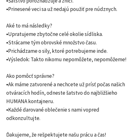
▪️Šatstvo porozhadzuje a zničí.
▪️Prinesené veci sa už nedajú použiť pre núdznych.
Aké to má následky?
▪️Upratujeme zbytočne celé okolie sídliska.
▪️Strácame tým obrovské množstvo času.
▪️Prichádzame o sily, ktoré potrebujeme inde.
▪️Výsledok: Takto nikomu nepomôžete, nepomôžeme!
Ako pomôcť správne?
▪️Ak máme zatvorené a nechcete už prísť počas našich
otváracích hodín, odneste šatstvo do najbližšieho
HUMANA kontajneru.
▪️Každé darované oblečenie s nami vopred
odkonzultujte.
Ďakujeme, že rešpektujete našu prácu a čas!