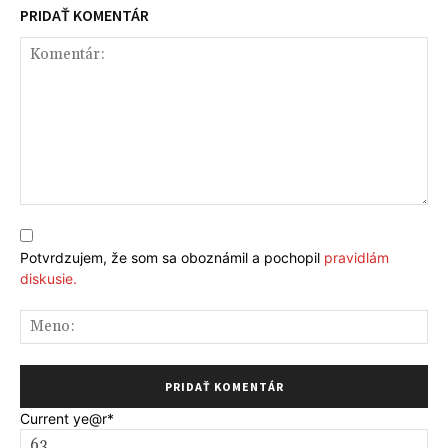
PRIDAŤ KOMENTÁR
Komentár:
Potvrdzujem, že som sa oboznámil a pochopil
pravidlám
diskusie.
Me
Current ye
@r
*