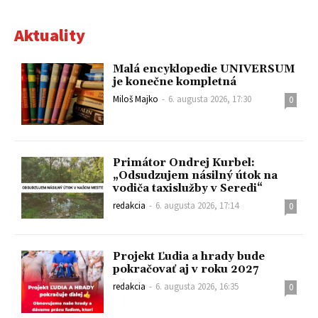
Aktuality
Malá encyklopedie UNIVERSUM
je konečne kompletná
Miloš Majko
-
6. augusta 2026, 17:30
0
Primátor Ondrej Kurbel:
„Odsudzujem násilný útok na
vodiča taxislužby v Seredi“
redakcia
-
6. augusta 2026, 17:14
0
Projekt Ľudia a hrady bude
pokračovať aj v roku 2027
redakcia
-
6. augusta 2026, 16:35
0