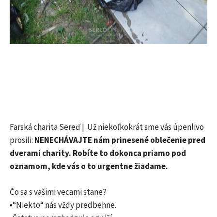
Farská charita Sereď | Už niekoľkokrát sme vás úpenlivo
prosili:
NENECHÁVAJTE nám prinesené oblečenie pred
dverami charity. Robíte to dokonca priamo pod
oznamom, kde vás o to urgentne žiadame.
Čo sa s vašimi vecami stane?
▪️“Niekto“ nás vždy predbehne.