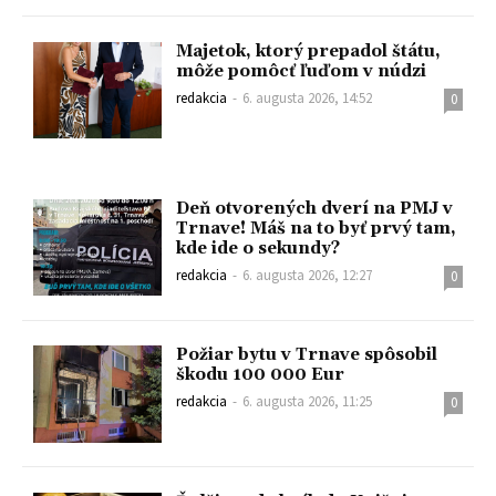
Majetok, ktorý prepadol štátu,
môže pomôcť ľuďom v núdzi
redakcia
-
6. augusta 2026, 14:52
0
Deň otvorených dverí na PMJ v
Trnave! Máš na to byť prvý tam,
kde ide o sekundy?
redakcia
-
6. augusta 2026, 12:27
0
Požiar bytu v Trnave spôsobil
škodu 100 000 Eur
redakcia
-
6. augusta 2026, 11:25
0