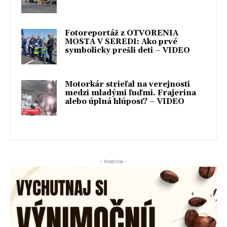
Fotoreportáž z OTVORENIA
MOSTA V SEREDI: Ako prvé
symbolicky prešli deti – VIDEO
Motorkár strieľal na verejnosti
medzi mladými ľuďmi. Frajerina
alebo úplná hlúposť? – VIDEO
- Inzercia -