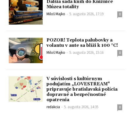
Ďalšia sada kníh do Knižnice
Múzea totality
Miloš Majko
-
5. augusta 2026, 17:19
0
POZOR! Teplota palubovky a
volantu v aute sa blíži k 100 °C!
Miloš Majko
-
5. augusta 2026, 15:16
0
V súvislosti s kultúrnym
podujatím „LOVESTREAM“
pripravuje bratislavská polícia
dopravné a bezpečnostné
opatrenia
redakcia
-
5. augusta 2026, 14:35
0