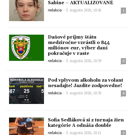
Sabine – AKTUALIZOVANÉ
redakcia
-
5. augusta 2026, 10:41
1
Daňové príjmy štátu
medziročne vzrástli o 844
miliónov eur, výber daní
pokračuje v raste
redakcia
-
5. augusta 2026, 10:39
0
Pod vplyvom alkoholu za volant
nesadajte! Jazdite zodpovedne!
redakcia
-
5. augusta 2026, 10:35
0
Sofia Sedláková si z turnaja žien
kategórie A odnáša double
redakcia
-
5. augusta 2026, 10:11
0