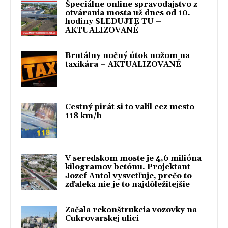
Špeciálne online spravodajstvo z
otvárania mosta už dnes od 10.
hodiny SLEDUJTE TU –
AKTUALIZOVANÉ
Brutálny nočný útok nožom na
taxikára – AKTUALIZOVANÉ
Cestný pirát si to valil cez mesto
118 km/h
V seredskom moste je 4,6 milióna
kilogramov betónu. Projektant
Jozef Antol vysvetľuje, prečo to
zďaleka nie je to najdôležitejšie
Začala rekonštrukcia vozovky na
Cukrovarskej ulici