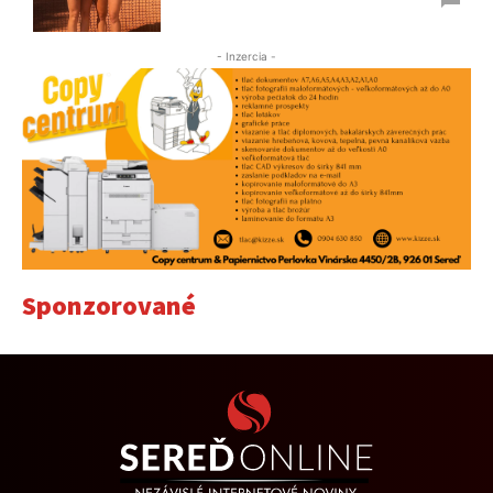
- Inzercia -
Sponzorované