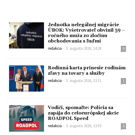
Jednotka nelegálnej migrácie
ÚBOK: Vyšetrovateľ obvinil 59 –
ročného muža zo zločinu
obchodovania s ľuďmi
redakcia
-
5. augusta 2026, 14:28
0
Rodinná karta prinesie rodinám
zľavy na tovary a služby
redakcia
-
5. augusta 2026, 13:11
1
Vodiči, spomaľte: Polícia sa
zapája do celoeurópskej akcie
ROADPOL Speed
redakcia
-
5. augusta 2026, 13:03
0