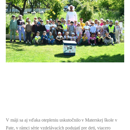
V m
áji
sa
aj vďaka otepleniu
uskutočnil
o
v Materskej škole v
Pate, v rámci série
vzdelávacích podujatí pre deti,
viacero