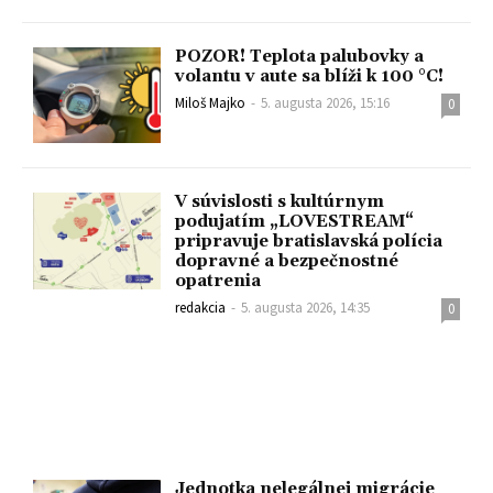
POZOR! Teplota palubovky a
volantu v aute sa blíži k 100 °C!
Miloš Majko
-
5. augusta 2026, 15:16
0
V súvislosti s kultúrnym
podujatím „LOVESTREAM“
pripravuje bratislavská polícia
dopravné a bezpečnostné
opatrenia
redakcia
-
5. augusta 2026, 14:35
0
Jednotka nelegálnej migrácie