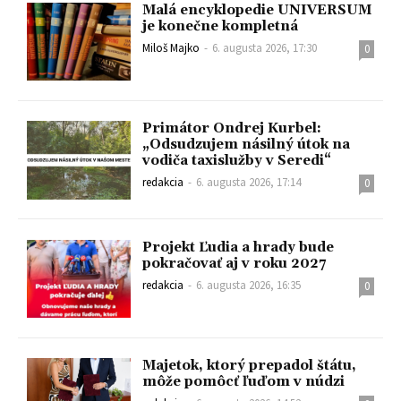
Malá encyklopedie UNIVERSUM
je konečne kompletná
Miloš Majko
-
6. augusta 2026, 17:30
0
Primátor Ondrej Kurbel:
„Odsudzujem násilný útok na
vodiča taxislužby v Seredi“
redakcia
-
6. augusta 2026, 17:14
0
Projekt Ľudia a hrady bude
pokračovať aj v roku 2027
redakcia
-
6. augusta 2026, 16:35
0
Majetok, ktorý prepadol štátu,
môže pomôcť ľuďom v núdzi