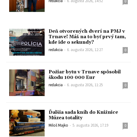
redakcia
-
6. augusta 2026, 14:52
0
Deň otvorených dverí na PMJ v
Trnave! Máš na to byť prvý tam,
kde ide o sekundy?
redakcia
-
6. augusta 2026, 12:27
0
Požiar bytu v Trnave spôsobil
škodu 100 000 Eur
redakcia
-
6. augusta 2026, 11:25
0
Ďalšia sada kníh do Knižnice
Múzea totality
Miloš Majko
-
5. augusta 2026, 17:19
0