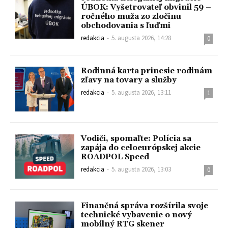
ÚBOK: Vyšetrovateľ obvinil 59 –
ročného muža zo zločinu
obchodovania s ľuďmi
redakcia
-
5. augusta 2026, 14:28
0
Rodinná karta prinesie rodinám
zľavy na tovary a služby
redakcia
-
5. augusta 2026, 13:11
1
Vodiči, spomaľte: Polícia sa
zapája do celoeurópskej akcie
ROADPOL Speed
redakcia
-
5. augusta 2026, 13:03
0
Finančná správa rozšírila svoje
technické vybavenie o nový
mobilný RTG skener