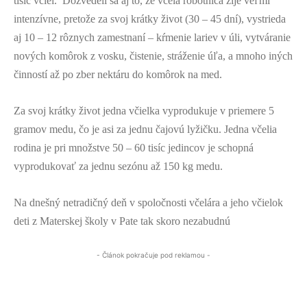
tisíc včiel. Dozvedeli sa aj to, že včela robotnica žije veľmi
intenzívne, pretože za svoj krátky život (30 – 45 dní), vystrieda
aj 10 – 12 rôznych zamestnaní – kŕmenie lariev v úli, vytváranie
nových komôrok z vosku, čistenie, stráženie úľa, a mnoho iných
činností až po zber nektáru do komôrok na med.
Za svoj krátky život jedna včielka vyprodukuje v priemere 5
gramov medu, čo je asi za jednu čajovú lyžičku. Jedna včelia
rodina je pri množstve 50 – 60 tisíc jedincov je schopná
vyprodukovať za jednu sezónu až 150 kg medu.
Na dnešný netradičný deň v spoločnosti včelára a jeho včielok
deti z Materskej školy v Pate tak skoro nezabudnú
- Článok pokračuje pod reklamou -