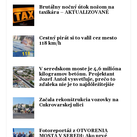
Brutálny nočný útok nožom na
taxikára – AKTUALIZOVANÉ
Cestný pirát si to valil cez mesto
118 km/h
V seredskom moste je 4,6 milióna
kilogramov betónu. Projektant
Jozef Antol vysvetľuje, prečo to
zďaleka nie je to najdôležitejšie
Začala rekonštrukcia vozovky na
Cukrovarskej ulici
Fotoreportáž z OTVORENIA
MOSTA V SEREDI: Ako prvé