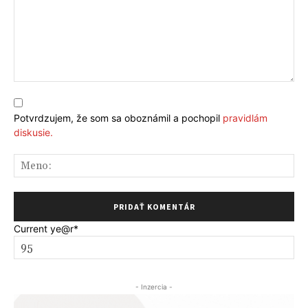
Komentár:
Potvrdzujem, že som sa oboznámil a pochopil
pravidlám
diskusie.
Me
Current ye
@r
*
- Inzercia -