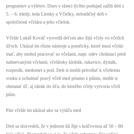
programov a výletov. Dnes v rámci týchto podujatí zažili deti z
5. – 6. triedy, teda Lienky a Včielky, netradičný deň v
spoločnosti včelára a jeho včielok.
Včelár Lukáš Kováč vysvetlil deťom ako žijú včely vo včelích
úľoch. Ukázal im rôzne nástroje a pomôcky, ktoré musí včelár
mať, aby mohol pracovať so včelami, napr. odev chrániaci pred
nahnevanými včelami, včelársky klobúk, rukavice, dymák,
rozperák, medomet a pod. Deti si mohli privoňať k včeliemu
vosku a ochutnať pravý včelí med priamo z plástu, mohli si
ohmatať úľ, aj rámik do úľa, do ktorého včely vytvoria včelí
plást.
Pán včelár im ukázal ako sa vytáča med
Deti sa dozvedeli, že v jednom úli žije s kráľovnou až 50 – 80