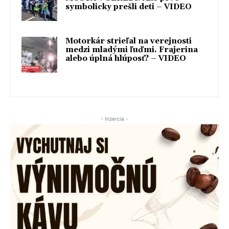
symbolicky prešli deti – VIDEO
Motorkár strieľal na verejnosti
medzi mladými ľuďmi. Frajerina
alebo úplná hlúposť? – VIDEO
- Inzercia -