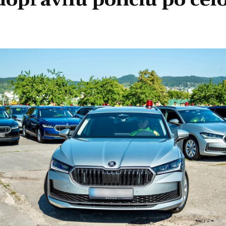
 dopravnú políciu po ce