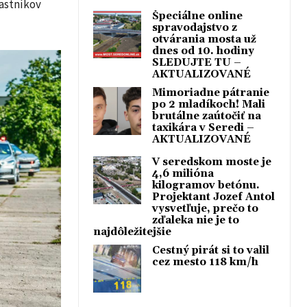
častníkov
Špeciálne online
spravodajstvo z
otvárania mosta už
dnes od 10. hodiny
SLEDUJTE TU –
AKTUALIZOVANÉ
Mimoriadne pátranie
po 2 mladíkoch! Mali
brutálne zaútočiť na
taxikára v Seredi –
AKTUALIZOVANÉ
V seredskom moste je
4,6 milióna
kilogramov betónu.
Projektant Jozef Antol
vysvetľuje, prečo to
zďaleka nie je to
najdôležitejšie
Cestný pirát si to valil
cez mesto 118 km/h