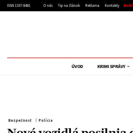
ISSN 1337-8481
O nás
Tip na článok
Reklama
Kontakty
Arch
ÚVOD
KRIMI SPRÁVY
Bezpečnosť
Polícia