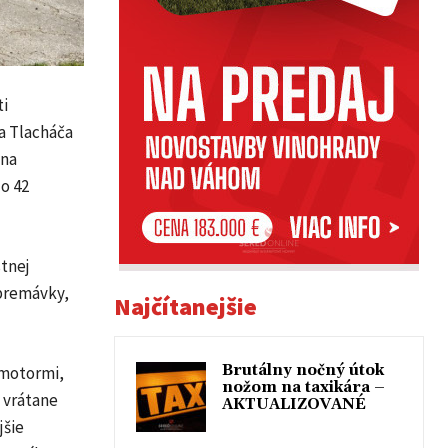
ti
ja Tlacháča
 na
o 42
tnej
 premávky,
Najčítanejšie
Brutálny nočný útok
 motormi,
nožom na taxikára –
 vrátane
AKTUALIZOVANÉ
jšie