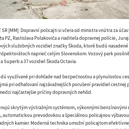
SR |MM| Dopravní policajti si včera od ministra vnútra za účas
a PZ, Rastislava Polakoviča a riaditeľa dopravnej polície, Jura
nových služobných vozidiel značky Škoda, ktoré budú nasadené
nšpektorátoch naprieč celým Slovenskom. Vozový park posilnil
a Superb a 37 vozidiel Škoda Octavia.
dú využívané pri dohľade nad bezpečnosťou a plynulosťou ces
jmä pri odhaľovaní najzávažnejších porušení pravidiel cestnej
medzi najčastejšie príčiny dopravných nehôd.
onujú skrytým výstražným systémom, výkonnými benzínovými
 automatickou prevodovkou a špeciálnou policajnou výbavou
adných kamier. Moderná technika umožní policajtom efektívne