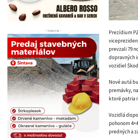
- Inzercia -
Prezídium PZ 
viceprezident
prevzali 79 
dopravných i
vozidiel Škod
Nové autá bu
premávky, na
ktoré patria 
Vozidlá disp
pohonom 4×4,
predných a z