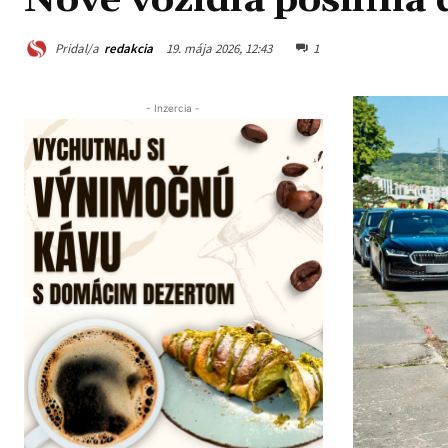
Nové vozidlá posilnia
Pridal/a
redakcia
19. mája 2026, 12:43
1
- Inzercia -