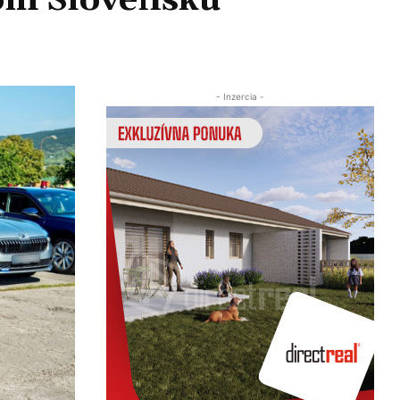
lom Slovensku
Zdieľať
- Inzercia -