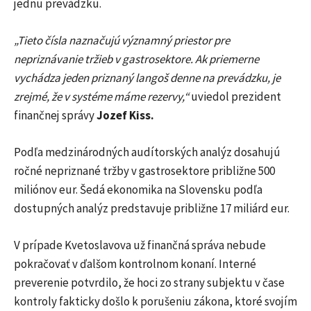
jednu prevádzku.
„Tieto čísla naznačujú významný priestor pre
nepriznávanie tržieb v gastrosektore. Ak priemerne
vychádza jeden priznaný langoš denne na prevádzku, je
zrejmé, že v systéme máme rezervy,“
uviedol prezident
finančnej správy
Jozef Kiss.
Podľa medzinárodných audítorských analýz dosahujú
ročné nepriznané tržby v gastrosektore približne 500
miliónov eur. Šedá ekonomika na Slovensku podľa
dostupných analýz predstavuje približne 17 miliárd eur.
V prípade Kvetoslavova už finančná správa nebude
pokračovať v ďalšom kontrolnom konaní. Interné
preverenie potvrdilo, že hoci zo strany subjektu v čase
kontroly fakticky došlo k porušeniu zákona, ktoré svojím