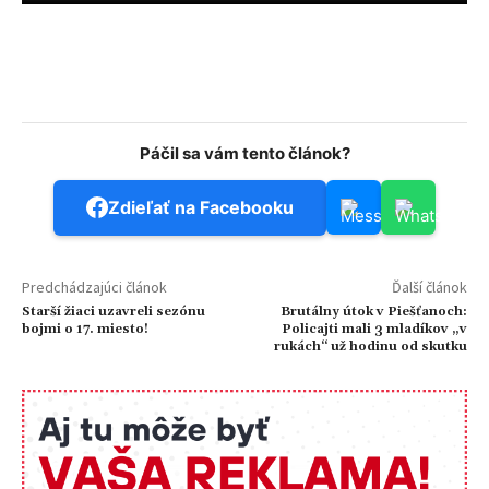
Páčil sa vám tento článok?
Zdieľať na Facebooku
Predchádzajúci článok
Ďalší článok
Starší žiaci uzavreli sezónu
Brutálny útok v Piešťanoch:
bojmi o 17. miesto!
Policajti mali 3 mladíkov „v
rukách“ už hodinu od skutku