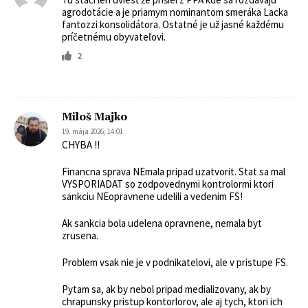
agrodotácie a je priamym nominantom smeráka Lacka
fantozzi konsolidátora. Ostatné je už jasné každému
príčetnému obyvateľovi.
2
Miloš Majko
19. mája 2026, 14:01
CHYBA !!
Financna sprava NEmala pripad uzatvorit. Stat sa mal
VYSPORIADAT so zodpovednymi kontrolormi ktori
sankciu NEopravnene udelili a vedenim FS!
Ak sankcia bola udelena opravnene, nemala byt
zrusena.
Problem vsak nie je v podnikatelovi, ale v pristupe FS.
Pytam sa, ak by nebol pripad medializovany, ak by
chrapunsky pristup kontorlorov, ale aj tych, ktori ich