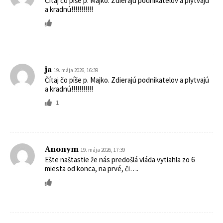
Čítaj čo píše p. Majko. Zdierajú podnikatelov a plytvajú
a kradnú!!!!!!!!!!!
ja
19. mája 2026, 16:39
Čítaj čo píše p. Majko. Zdierajú podnikatelov a plytvajú
a kradnú!!!!!!!!!!!
1
Anonym
19. mája 2026, 17:39
Ešte naštastie že nás predošlá vláda vytiahla zo 6
miesta od konca, na prvé, či….