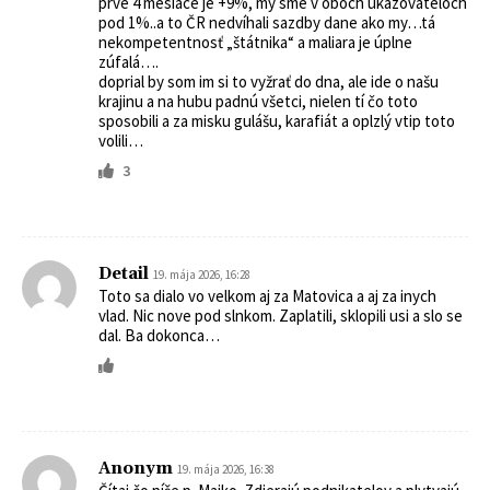
prvé 4 mesiace je +9%, my sme v oboch ukazovateloch
pod 1%..a to ČR nedvíhali sazdby dane ako my…tá
nekompetentnosť „štátnika“ a maliara je úplne
zúfalá….
doprial by som im si to vyžrať do dna, ale ide o našu
krajinu a na hubu padnú všetci, nielen tí čo toto
sposobili a za misku gulášu, karafiát a oplzlý vtip toto
volili…
3
Detail
19. mája 2026, 16:28
Toto sa dialo vo velkom aj za Matovica a aj za inych
vlad. Nic nove pod slnkom. Zaplatili, sklopili usi a slo se
dal. Ba dokonca…
Anonym
19. mája 2026, 16:38