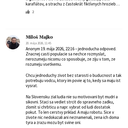
karafiátov, a strachu z častokrát fiktívnych hrozieb…
2
Miloš Majko
20. mája 2026, 11:45
Anonym 19. mája 2026, 22:16 – jednoducha odpoved.
Znacnej casti populacie sa nechce rozmyslat,
nerozumeju nicomu co sposobuje, ze ziju v tom, ze
rozumeju vsetkemu.
Chcu jednoduchy zivot bez starosti o buducnost a tak
potrebuju vodcu, ktory im povie aj to, kedy sa maju ist
vysrat.
Na Slovensku zial ludia nie su motivovani byt mudri a
sikovni. Staci sa vediet strcit do spravneho zadku,
zlomit si chrbticu a napr. vybrat od ludi dostatok
pokut. To len cerstvy priklad. A maju robotu. Sice v
zivote nic nedokazali ani neznamenali, zena ich doma
tyra a zrazu mozu byt svine oni.