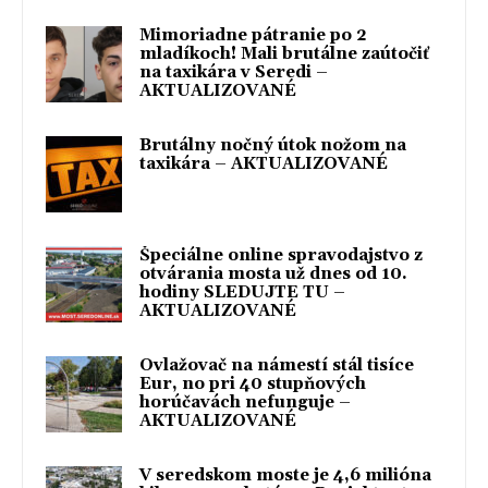
Mimoriadne pátranie po 2
mladíkoch! Mali brutálne zaútočiť
na taxikára v Seredi –
AKTUALIZOVANÉ
Brutálny nočný útok nožom na
taxikára – AKTUALIZOVANÉ
Špeciálne online spravodajstvo z
otvárania mosta už dnes od 10.
hodiny SLEDUJTE TU –
AKTUALIZOVANÉ
Ovlažovač na námestí stál tisíce
Eur, no pri 40 stupňových
horúčavách nefunguje –
AKTUALIZOVANÉ
V seredskom moste je 4,6 milióna