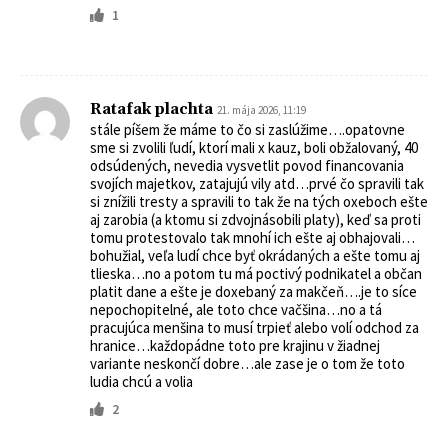
1
Ratafak plachta
21. mája 2026, 11:19
stále píšem že máme to čo si zaslúžime….opatovne
sme si zvolili ľudí, ktorí mali x kauz, boli obžalovaný, 40
odsúdených, nevedia vysvetlit povod financovania
svojích majetkov, zatajujú vily atd…prvé čo spravili tak
si znížili tresty a spravili to tak že na tých oxeboch ešte
aj zarobia (a ktomu si zdvojnásobili platy), keď sa proti
tomu protestovalo tak mnohí ich ešte aj obhajovali…
bohužial, veľa ludí chce byť okrádaných a ešte tomu aj
tlieska…no a potom tu má poctivý podnikatel a občan
platit dane a ešte je doxebaný za makčeň….je to síce
nepochopitelné, ale toto chce vačšina…no a tá
pracujúca menšina to musí trpieť alebo volí odchod za
hranice…každopádne toto pre krajinu v žiadnej
variante neskončí dobre…ale zase je o tom že toto
ludia chcú a volia
2