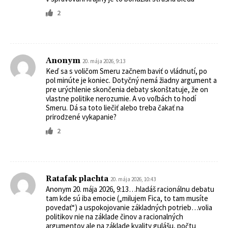
2
Anonym
20. mája 2026, 9:13
Keď sa s voličom Smeru začnem baviť o vládnutí, po
pol minúte je koniec. Dotyčný nemá žiadny argument a
pre urýchlenie skončenia debaty skonštatuje, že on
vlastne politike nerozumie. A vo voľbách to hodí
Smeru. Dá sa toto liečiť alebo treba čakať na
prirodzené vykapanie?
2
Ratafak plachta
20. mája 2026, 10:43
Anonym 20. mája 2026, 9:13…hladáš racionálnu debatu
tam kde sú iba emocie („milujem Fica, to tam musíte
povedať“) a uspokojovanie základných potrieb…volia
politikov nie na základe činov a racionalných
argumentov ale na základe kvality gulášu, počtu