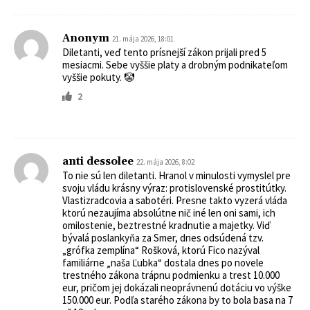
Anonym
21. mája 2026, 18:01
Diletanti, veď tento prísnejší zákon prijali pred 5
mesiacmi. Sebe vyššie platy a drobným podnikateľom
vyššie pokuty. 🤡
2
anti dessolee
22. mája 2026, 8:02
To nie sú len diletanti. Hranol v minulosti vymyslel pre
svoju vládu krásny výraz: protislovenské prostitútky.
Vlastizradcovia a sabotéri. Presne takto vyzerá vláda
ktorú nezaujíma absolútne nič iné len oni sami, ich
omilostenie, beztrestné kradnutie a majetky. Viď
bývalá poslankyňa za Smer, dnes odsúdená tzv.
„grófka zemplína“ Rošková, ktorú Fico nazýval
familiárne „naša Ľubka“ dostala dnes po novele
trestného zákona trápnu podmienku a trest 10.000
eur, pričom jej dokázali neoprávnenú dotáciu vo výške
150.000 eur. Podľa starého zákona by to bola basa na 7