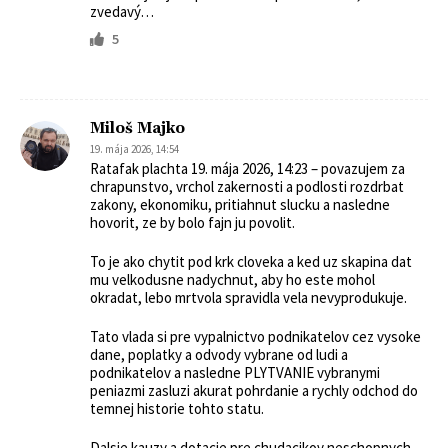
zvedavý…
5
Miloš Majko
19. mája 2026, 14:54
Ratafak plachta 19. mája 2026, 14:23 – povazujem za
chrapunstvo, vrchol zakernosti a podlosti rozdrbat
zakony, ekonomiku, pritiahnut slucku a nasledne
hovorit, ze by bolo fajn ju povolit.
To je ako chytit pod krk cloveka a ked uz skapina dat
mu velkodusne nadychnut, aby ho este mohol
okradat, lebo mrtvola spravidla vela nevyprodukuje.
Tato vlada si pre vypalnictvo podnikatelov cez vysoke
dane, poplatky a odvody vybrane od ludi a
podnikatelov a nasledne PLYTVANIE vybranymi
peniazmi zasluzi akurat pohrdanie a rychly odchod do
temnej historie tohto statu.
Dalsie kauzy a dotacie pre chudacikov neschopnych