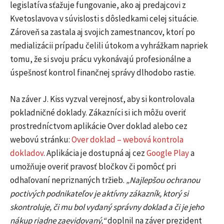
legislatíva sťažuje fungovanie, ako aj predajcovi z
Kvetoslavova v súvislosti s dôsledkami celej situácie.
Zároveň sa zastala aj svojich zamestnancov, ktorí po
medializácii prípadu čelili útokom a vyhrážkam napriek
tomu, že si svoju prácu vykonávajú profesionálne a
úspešnosť kontrol finančnej správy dlhodobo rastie.
Na záver J. Kiss vyzval verejnosť, aby si kontrolovala
pokladničné doklady. Zákazníci si ich môžu overiť
prostredníctvom aplikácie Over doklad alebo cez
webovú stránku:
Over doklad – webová kontrola
dokladov
. Aplikácia je dostupná aj cez
Google Play
a
umožňuje overiť pravosť bločkov či pomôcť pri
odhaľovaní nepriznaných tržieb.
„Najlepšou ochranou
poctivých podnikateľov je aktívny zákazník, ktorý si
skontroluje, či mu bol vydaný správny doklad a či je jeho
nákup riadne zaevidovaný,“
doplnil na záver prezident