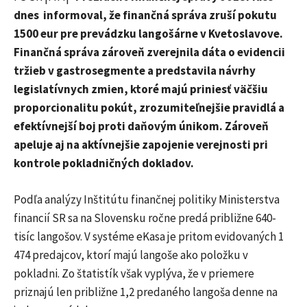
dnes informoval, že finančná správa zruší pokutu
1500 eur pre prevádzku langošárne v Kvetoslavove.
Finančná správa zároveň zverejnila dáta o evidencii
tržieb v gastrosegmente a predstavila návrhy
legislatívnych zmien, ktoré majú priniesť väčšiu
proporcionalitu pokút, zrozumiteľnejšie pravidlá a
efektívnejší boj proti daňovým únikom. Zároveň
apeluje aj na aktívnejšie zapojenie verejnosti pri
kontrole pokladničných dokladov.
Podľa analýzy Inštitútu finančnej politiky Ministerstva
financií SR sa na Slovensku ročne predá približne 640-
tisíc langošov. V systéme eKasa je pritom evidovaných 1
474 predajcov, ktorí majú langoše ako položku v
pokladni. Zo štatistík však vyplýva, že v priemere
priznajú len približne 1,2 predaného langoša denne na