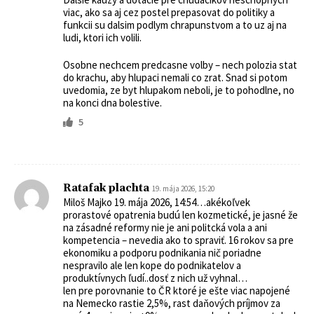
viac, ako sa aj cez postel prepasovat do politiky a
funkcii su dalsim podlym chrapunstvom a to uz aj na
ludi, ktori ich volili.
Osobne nechcem predcasne volby – nech polozia stat
do krachu, aby hlupaci nemali co zrat. Snad si potom
uvedomia, ze byt hlupakom neboli, je to pohodlne, no
na konci dna bolestive.
5
Ratafak plachta
19. mája 2026, 15:20
Miloš Majko 19. mája 2026, 14:54…akékoľvek
prorastové opatrenia budú len kozmetické, je jasné že
na zásadné reformy nie je ani politcká vola a ani
kompetencia – nevedia ako to spraviť. 16 rokov sa pre
ekonomiku a podporu podnikania nič poriadne
nespravilo ale len kope do podnikatelov a
produktívnych ľudí..dosť z nich už vyhnal…
len pre porovnanie to ČR ktoré je ešte viac napojené
na Nemecko rastie 2,5%, rast daňových príjmov za