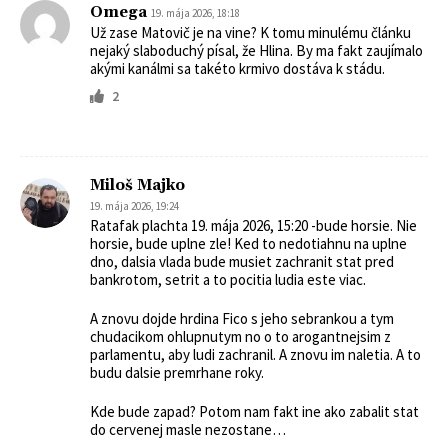
Omega
19. mája 2026, 18:18
Už zase Matovič je na vine? K tomu minulému článku
nejaký slaboduchý písal, že Hlina. By ma fakt zaujímalo
akými kanálmi sa takéto krmivo dostáva k stádu.
2
Miloš Majko
19. mája 2026, 19:24
Ratafak plachta 19. mája 2026, 15:20 -bude horsie. Nie
horsie, bude uplne zle! Ked to nedotiahnu na uplne
dno, dalsia vlada bude musiet zachranit stat pred
bankrotom, setrit a to pocitia ludia este viac.
A znovu dojde hrdina Fico s jeho sebrankou a tym
chudacikom ohlupnutym no o to arogantnejsim z
parlamentu, aby ludi zachranil. A znovu im naletia. A to
budu dalsie premrhane roky.
Kde bude zapad? Potom nam fakt ine ako zabalit stat
do cervenej masle nezostane…