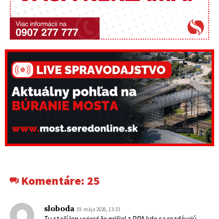
Komentáre:
25
sloboda
19. mája 2026, 13:33
Tu stačí len uviesť že prišiel z PPA kde sa rozdávajú