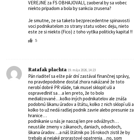
VEREJNE za FS OBHAJOVALI, zaoberal by sa vobec
niekto pripadom a bola by sankcia zrusena?
Je smutne, ze sa taketo bezprecedentne spinavosti
voci podnikatelom zo strany statu vobec deju, nieto
este ze si niekto (Fico) z toho vytlka politicky kapital !!
5
Ratafak plachta
19. mája 2026, 14:23
Pán riaditeľ sa ešte pár dní zastával finančnej správy,
no pravdepodobne dostal zhora nakázané že toto
nerobí dobré PR vláde, tak musel sklopiť uši a
ospravedlniť sa…a len preto, že to bolo
medializované…koľko iných podnikatelov ale znáša
podobnú šikanu úradov a štátu, kolko z nich sklopí uši a
kolko to už nedá radšej podnik zavrie alebo presunie za
hranice…
podnikanie u nás je naozaj len pre odvážnych…
neustále zmeny v zákanoch, daniach, odvodoch,
šikana úradov….a náš štátnik po 16 rokoch zistil že by
trebalo aj nejaké prorastové opatrenia…no, som