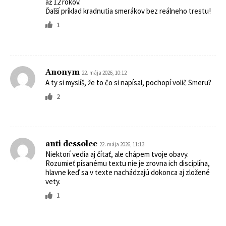
až 12 rokov.
Ďalší príklad kradnutia smerákov bez reálneho trestu!
1
Anonym
22. mája 2026, 10:12
A ty si myslíš, že to čo si napísal, pochopí volič Smeru?
2
anti dessolee
22. mája 2026, 11:13
Niektorí vedia aj čítať, ale chápem tvoje obavy.
Rozumieť písanému textu nie je zrovna ich disciplína,
hlavne keď sa v texte nachádzajú dokonca aj zložené
vety.
1