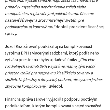
primeraná. Vysoké sankcie majú zostať zachované pre
prípady úmyselného nepriznávania tržieb alebo
manipulácie s registračnými pokladnicami. Chceme
nastaviť férovejší a zrozumiteľnejší systém pre
podnikateľov aj kontrolórov,“
doplnil prezident finančnej
správy.
Jozef Kiss zároveň poukázal aj na komplikovanosť
systému DPH s viacerými sadzbami, ktorý podľa neho
vytvára priestor na chyby aj daňové úniky.
„Čím viac
rozdielnych sadzieb DPH v systéme máme, tým väčší
priestor vzniká pre nesprávnu klasifikáciu tovarov a
služieb. Nejde vždy o úmyselný podvod, ale systém je dnes
zbytočne komplikovaný,“
uviedol.
Finančná správa zároveň vyjadrila podporu poctivým
podnikateľom, ktorým komplikovaná a nejednoznačná