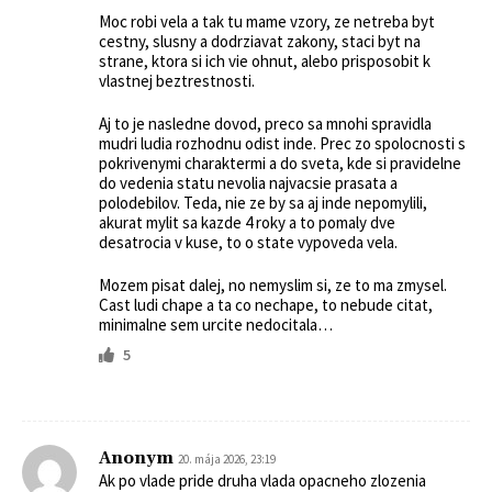
Moc robi vela a tak tu mame vzory, ze netreba byt
cestny, slusny a dodrziavat zakony, staci byt na
strane, ktora si ich vie ohnut, alebo prisposobit k
vlastnej beztrestnosti.
Aj to je nasledne dovod, preco sa mnohi spravidla
mudri ludia rozhodnu odist inde. Prec zo spolocnosti s
pokrivenymi charaktermi a do sveta, kde si pravidelne
do vedenia statu nevolia najvacsie prasata a
polodebilov. Teda, nie ze by sa aj inde nepomylili,
akurat mylit sa kazde 4 roky a to pomaly dve
desatrocia v kuse, to o state vypoveda vela.
Mozem pisat dalej, no nemyslim si, ze to ma zmysel.
Cast ludi chape a ta co nechape, to nebude citat,
minimalne sem urcite nedocitala…
5
Anonym
20. mája 2026, 23:19
Ak po vlade pride druha vlada opacneho zlozenia