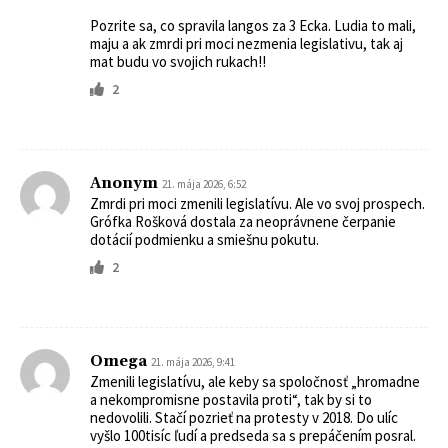
Pozrite sa, co spravila langos za 3 Ecka. Ludia to mali,
maju a ak zmrdi pri moci nezmenia legislativu, tak aj
mat budu vo svojich rukach!!
2
Anonym
21. mája 2026, 6:52
Zmrdi pri moci zmenili legislatívu. Ale vo svoj prospech.
Grófka Rošková dostala za neoprávnene čerpanie
dotácií podmienku a smiešnu pokutu.
2
Omega
21. mája 2026, 9:41
Zmenili legislatívu, ale keby sa spoločnosť „hromadne
a nekompromisne postavila proti“, tak by si to
nedovolili. Stačí pozrieť na protesty v 2018. Do ulíc
vyšlo 100tisíc ľudí a predseda sa s prepáčením posral.