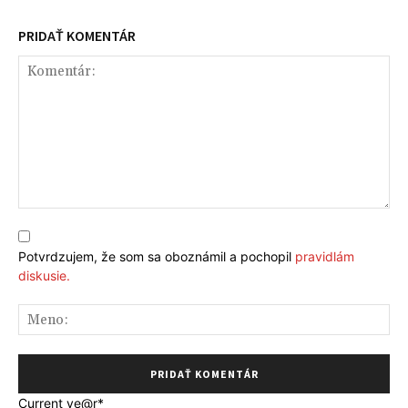
PRIDAŤ KOMENTÁR
Komentár:
Potvrdzujem, že som sa oboznámil a pochopil
pravidlám
diskusie.
Me
Current ye
@r
*