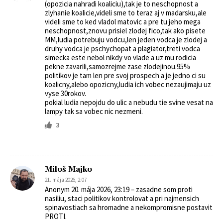
(opozicia nahradi koaliciu),tak je to neschopnost a
zlyhanie koalicie,videli sme to teraz aj v madarsku,ale
videli sme to ked vladol matovic a pre tu jeho mega
neschopnost,znovu prisiel zlodej fico,tak ako pisete
MM,ludia potrebuju vodcu,len jeden vodca je zlodej a
druhy vodca je pschychopat a plagiator,treti vodca
simecka este nebol nikdy vo vlade a uz mu rodicia
pekne zavarili,samozrejme zase zlodejinou.95%
politikov je tam len pre svoj prospech a je jedno ci su
koalicny,alebo opozicny,ludia ich vobec nezaujimaju uz
vyse 30rokov.
pokial ludia nepojdu do ulic a nebudu tie svine vesat na
lampy tak sa vobec nic nezmeni.
3
Miloš Majko
21. mája 2026, 2:07
Anonym 20. mája 2026, 23:19 – zasadne som proti
nasiliu, staci politikov kontrolovat a pri najmensich
spinavostiach sa hromadne a nekompromisne postavit
PROTI.