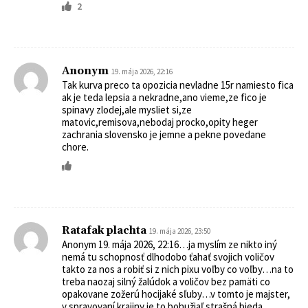
2
Anonym
19. mája 2026, 22:16
Tak kurva preco ta opozicia nevladne 15r namiesto fica
ak je teda lepsia a nekradne,ano vieme,ze fico je
spinavy zlodej,ale mysliet si,ze
matovic,remisova,nebodaj procko,opity heger
zachrania slovensko je jemne a pekne povedane
chore.
Ratafak plachta
19. mája 2026, 23:50
Anonym 19. mája 2026, 22:16…ja myslím ze nikto iný
nemá tu schopnosť dlhodobo ťahať svojich voličov
takto za nos a robiť si z nich pixu voľby co voľby…na to
treba naozaj silný žalúdok a voličov bez pamäti co
opakovane zožerú hocijaké sľuby…v tomto je majster,
v spravovaní krajiny je to bohužiaľ strašná bieda