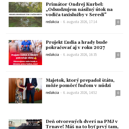
Primátor Ondrej Kurbel:
„Odsudzujem násilný útok na
vodiča taxislužby v Seredi“
redakcia
-
6. augusta 2026, 17:14
0
Projekt Ľudia a hrady bude
pokračovať aj v roku 2027
redakcia
-
6. augusta 2026, 16:35
0
Majetok, ktorý prepadol štátu,
môže pomôcť ľuďom v núdzi
redakcia
-
6. augusta 2026, 14:52
0
Deň otvorených dverí na PMJ v
Trnave! Máš na to byť prvý tam,