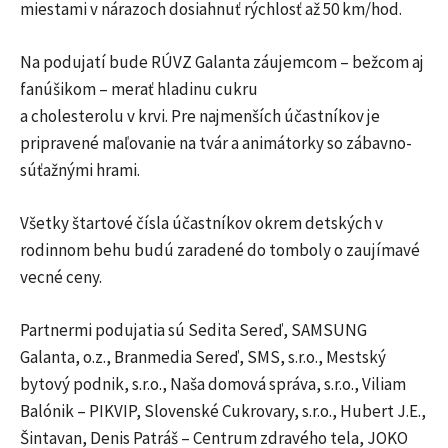
miestami v nárazoch dosiahnuť rýchlosť až 50 km/hod.
Na podujatí bude RÚVZ Galanta záujemcom – bežcom aj
fanúšikom – merať hladinu cukru
a cholesterolu v krvi. Pre najmenších účastníkov je
pripravené maľovanie na tvár a animátorky so zábavno-
súťažnými hrami.
Všetky štartové čísla účastníkov okrem detských v
rodinnom behu budú zaradené do tomboly o zaujímavé
vecné ceny.
Partnermi podujatia sú Sedita Sereď, SAMSUNG
Galanta, o.z., Branmedia Sereď, SMS, s.r.o., Mestský
bytový podnik, s.r.o., Naša domová správa, s.r.o., Viliam
Balónik – PIKVIP, Slovenské Cukrovary, s.r.o., Hubert J.E.,
Šintavan, Denis Patráš – Centrum zdravého tela, JOKO