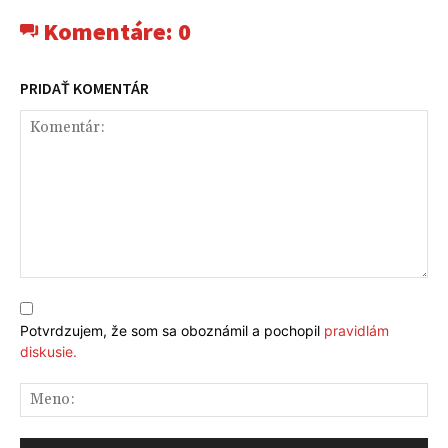
Komentáre:
0
PRIDAŤ KOMENTÁR
Komentár:
Potvrdzujem, že som sa oboznámil a pochopil
pravidlám
diskusie.
Me