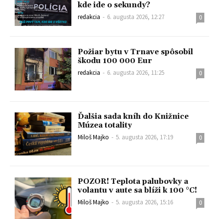
kde ide o sekundy?
redakcia
-
6. augusta 2026, 12:27
0
Požiar bytu v Trnave spôsobil
škodu 100 000 Eur
redakcia
-
6. augusta 2026, 11:25
0
Ďalšia sada kníh do Knižnice
Múzea totality
Miloš Majko
-
5. augusta 2026, 17:19
0
POZOR! Teplota palubovky a
volantu v aute sa blíži k 100 °C!
Miloš Majko
-
5. augusta 2026, 15:16
0