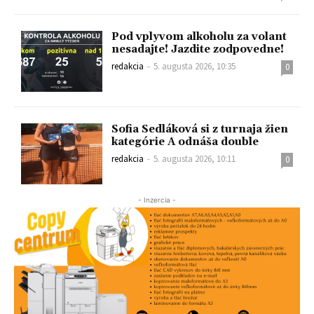
Pod vplyvom alkoholu za volant
nesadajte! Jazdite zodpovedne!
redakcia
-
5. augusta 2026, 10:35
0
Sofia Sedláková si z turnaja žien
kategórie A odnáša double
redakcia
-
5. augusta 2026, 10:11
0
- Inzercia -