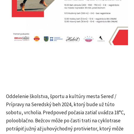
Oddelenie školstva, športu a kultúry mesta Sereď /
Prípravy na Seredský beh 2024, ktorý bude už túto
sobotu, vrcholia. Predpoveď počasia zatiaľ uvádza 18°C,
polooblačno. Bežcov môže po časti trati na cyklotrase
potrápiť južný až juhovýchodný protivietor, ktorý môže