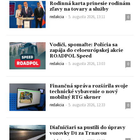
Rodinná karta prinesie rodinám
zľavy na tovary a služby
redakcia
-
5. augusta 2026, 13:11
0
Vodiči, spomaľte: Polícia sa
zapája do celoeurópskej akcie
ROADPOL Speed
redakcia
-
5. augusta 2026, 13:03
0
Finančná správa rozšírila svoje
technické vybavenie o nový
mobilný RTG skener
redakcia
-
5. augusta 2026, 12:33
0
Diaľničiari sa pustili do úpravy
vozovky D1 za Trnavou