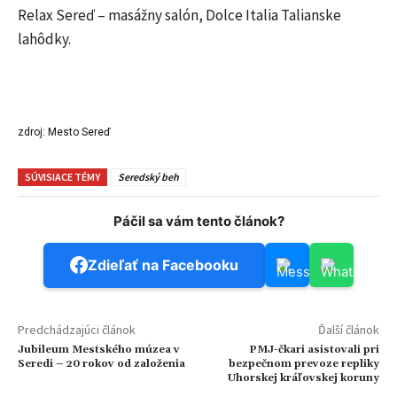
Relax Sereď – masážny salón, Dolce Italia Talianske
lahôdky.
zdroj: Mesto Sereď
SÚVISIACE TÉMY
Seredský beh
Páčil sa vám tento článok?
Zdieľať na Facebooku
Predchádzajúci článok
Ďalší článok
Jubileum Mestského múzea v
PMJ-čkari asistovali pri
Seredi – 20 rokov od založenia
bezpečnom prevoze repliky
Uhorskej kráľovskej koruny