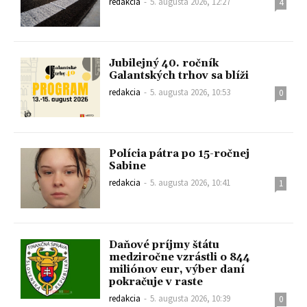
redakcia
-
5. augusta 2026, 12:27
4
Jubilejný 40. ročník
Galantských trhov sa blíži
redakcia
-
5. augusta 2026, 10:53
0
Polícia pátra po 15-ročnej
Sabine
redakcia
-
5. augusta 2026, 10:41
1
Daňové príjmy štátu
medziročne vzrástli o 844
miliónov eur, výber daní
pokračuje v raste
redakcia
-
5. augusta 2026, 10:39
0