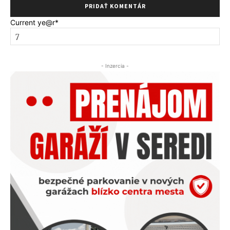
Current ye
@r
*
- Inzercia -