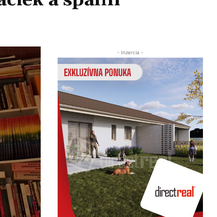
ačiek a spální
Zdieľať
- Inzercia -