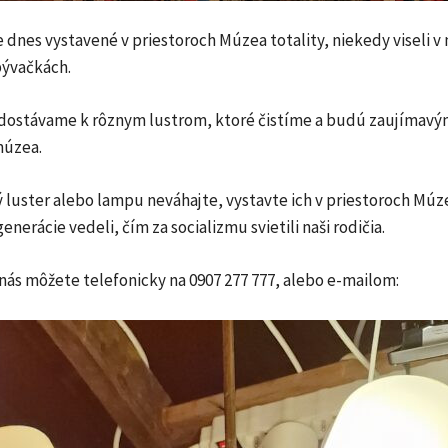
re dnes vystavené v priestoroch Múzea totality, niekedy viseli v 
bývačkách.
dostávame k rôznym lustrom, ktoré čistíme a budú zaujímav
múzea.
 luster alebo lampu neváhajte, vystavte ich v priestoroch Múze
generácie vedeli, čím za socializmu svietili naši rodičia.
nás môžete telefonicky na 0907 277 777, alebo e-mailom: