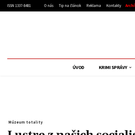
ISSN 1337-8481
O nás
Tip na článok
Reklama
Kontakty
Arch
ÚVOD
KRIMI SPRÁVY
Múzeum totality