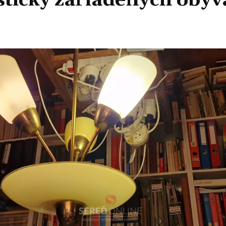
isticky zariadených obýv