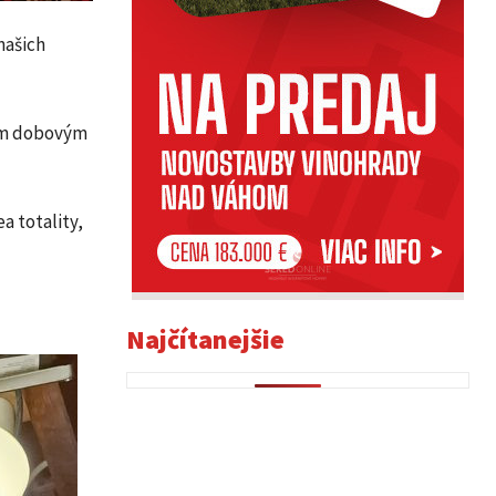
našich
ým dobovým
a totality,
Najčítanejšie