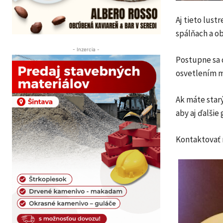
Aj tieto lust
spálňach a o
- Inzercia -
Postupne sa 
osvetlením 
Ak máte starý
aby aj ďalšie 
Kontaktovať 