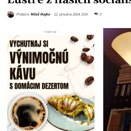
Lustre z našich social
Pridal/a
Miloš Majko
12. januára 2024, 0:03
5
- Inzercia -