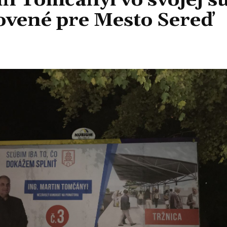
tin Tomčányi vo svojej
ovené pre Mesto Sereď