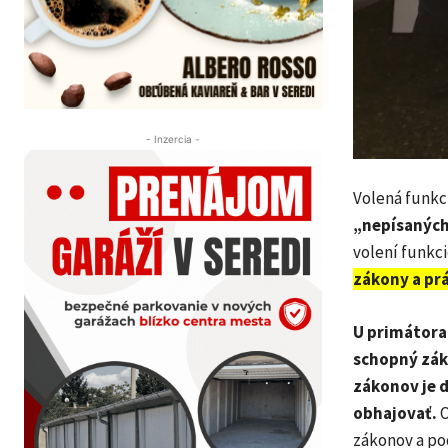
- Inzercia -
Volená funkc
„nepísaných 
volení funkci
zákony a pr
U primátora 
schopný zák
zákonov je 
obhajovať.
O
zákonov a po