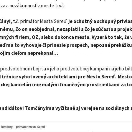
a a nezákonnosť v meste trvá.
čányi
, t.č. primátor Mesta Sereď
je ochotný a schopný privlast
 inému, čo on neobjednal, nezaplatil a čo je súčasťou proje
ných firiem, OZ, alebo dokonca mesta. Vyzerá to tak, že 
ď mu to vyhovuje či prinesie prospech, nepozná prekážku
svojim cieľom neprekonal…
predvolebnom boji sa v jeho predvolebnej kampani na jeho bi
l tržnice vyhotovený architektami pre Mesto Sereď. Mesto
ckej kancelárii nie malými finančnými prostriedkami za to
andidátovi Tomčányimu vyčítané aj verejne na sociálnych s