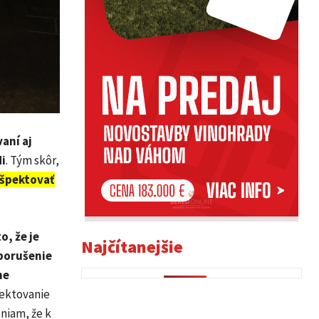
aní aj
i
. Tým skôr,
ešpektovať
o, že je
Najčítanejšie
 porušenie
ne
ektovanie
niam, že k