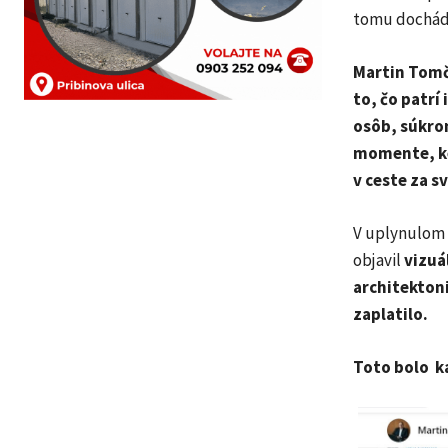
tomu dochádz
Martin Tom
to, čo patrí
osôb, súkrom
momente, ke
v ceste za 
V uplynulom 
objavil
vizuá
architektoni
zaplatilo.
Toto bolo k