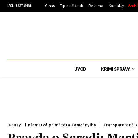
ISSN 1337-8481
O nás
Tip na článok
Reklama
Kontakty
Arch
ÚVOD
KRIMI SPRÁVY
Kauzy
Klamstvá primátora Tomčányiho
Transparentná 