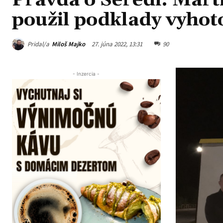
Pravda o Seredi: Mar
použil podklady vyhot
Pridal/a
Miloš Majko
27. júna 2022, 13:31
90
- Inzercia -