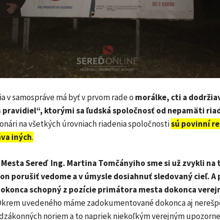
ia v samospráve má byť v prvom rade o
morálke, cti a dodržiav
pravidiel“, ktorými sa ľudská spoločnosť od nepamäti riad
onári na všetkých úrovniach riadenia spoločnosti
sú povinní r
áva iných
.
Mesta Sereď Ing. Martina Tomčányiho sme si už zvykli na t
on porušiť vedome a v úmysle dosiahnuť sledovaný cieľ. A
dokonca schopný z pozície primátora mesta dokonca verej
krem uvedeného máme zadokumentované dokonca aj nerešp
dzákonných noriem a to napriek niekoľkým verejným upozorne