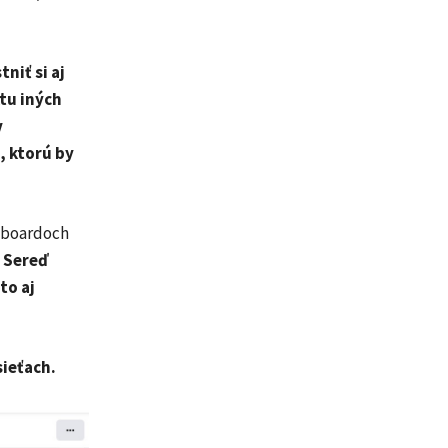
niť si aj
ktu iných
v
, ktorú by
llboardoch
 Sereď
to aj
ieťach.