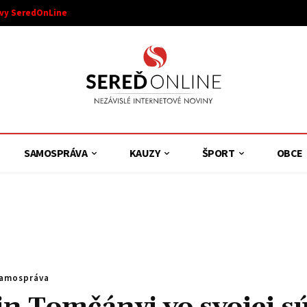
ívy SeredOnLine
SAMOSPRÁVA
KAUZY
ŠPORT
OBCE
samospráva