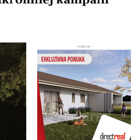
 súkromnej kampani
Zdieľať
- Inzercia -