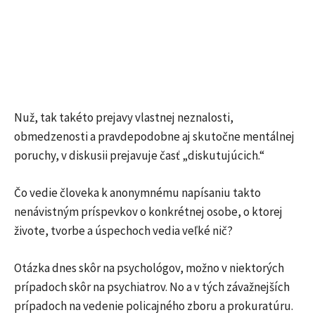
Nuž, tak takéto prejavy vlastnej neznalosti,
obmedzenosti a pravdepodobne aj skutočne mentálnej
poruchy, v diskusii prejavuje časť „diskutujúcich.“
Čo vedie človeka k anonymnému napísaniu takto
nenávistným príspevkov o konkrétnej osobe, o ktorej
živote, tvorbe a úspechoch vedia veľké nič?
Otázka dnes skôr na psychológov, možno v niektorých
prípadoch skôr na psychiatrov. No a v tých závažnejších
prípadoch na vedenie policajného zboru a prokuratúru.