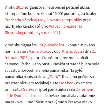
V roku
2013
zorganizoval neúspešnú petičnú akciu,
ktorej cieľom bolo zozbierať 15 000 podpisov, za to aby
Predseda Národnej rady Slovenskej republiky
prijal
návrh jeho kandidatúry vo
Voľbách prezidenta
Slovenskej republiky v roku 2014
.
V rodisku signatára
Pozývacieho listu
komunistického
normalizátora
Vasiľa Biľaka,
v obci
Krajná Bystrá
dňa
22.
februára
2015
, spolu s Ľubošom Lorenzom, obliali
červenou farbou jeho bustu. Neskôr stratená busta bola
súčasťou novoodhaleného pamätníka. Na pylón
pamätníka napísali slovo „
SVIŇA
“. K svojmu počinu sa
prostredníctvom sociálnej siete
Facebook
okamžite
prihlásili.
KSS
ako majiteľ pamätníka sa na
Okresnom
súde
Svidník
od nich neúspešne domáhala zaplatenie
majetkovej ujmy 3 500€. Krajský súd v Prešove však v