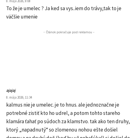
8. mája 2026, 8:08
To že je umelec ? Ja ked sa vys..iem do trávy,tak to je
väčšie umenie
- Článok pokračuje pod reklamou -
ajajaj
8. mája 2026, 11:34
kalmus nie je umelec. je to hnus. ale jednoznačne je
potrebné zistiť kto ho udrel, a potom tohto stareho
klamára ťahať po súdoch za klamstvo. tak ako ten druhy,
ktorý „napadnutý“ so zlomenou nohou ešte došiel
domov a na druhý deň (keď by už nebafúkal) si došiel do