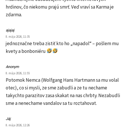
hrdinov, čo niekomu prajú smrť. Veď vraví sa Karma je
zdarma.
ajajaj
8. mája 2026, 11:35
jednoznačne treba zistiť kto ho „napadol“ – pošlem mu
kvety a bonboniéru
Anonym
8. mája 2026, 11:55
Potomok Nemca (Wolfgang Hans Hartmann sa mu volal
otec), co si mysli, ze sme zabudli a ze tu nechame
takychto parazitov zasa skakat na nas chrbty. Nezabudli
sme a nenechame vandalov sa tu roztahovat.
Jáj
8. mája 2026, 12:26