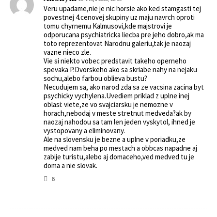
Veru upadame,nie je nic horsie ako ked stamgasti tej
povestnej 4.cenovej skupiny uz maju navrch oproti
tomu chyrnemu Kalmusovi,kde majstrovi je
odporucana psychiatricka liecba pre jeho dobro,ak ma
toto reprezentovat Narodnu galeriu,tak je naozaj
vazne nieco zle.
Vie si niekto vobec predstavit takeho operneho
spevaka P.Dvorskeho ako sa skriabe nahy na nejaku
sochu,alebo farbou oblieva bustu?
Necudujem sa, ako narod zda sa ze vacsina zacina byt
psychicky vychylena.Uvediem priklad z uplne inej
oblasi: viete,ze vo svajciarsku je nemozne v
horach,nebodaj v meste stretnut medveda?ak by
naozaj nahodou sa tam len jeden vyskytol, ihned je
vystopovany a eliminovany.
Ale na slovensku je bezne a uplne v poriadku,ze
medved nam beha po mestach a obbcas napadne aj
zabije turistu,alebo aj domaceho,ved medved tu je
doma a nie slovak.
6