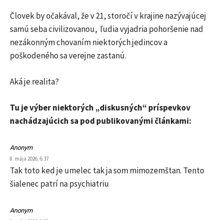
Človek by očakával, že v 21, storočí v krajine nazývajúcej
samú seba civilizovanou, ľudia vyjadria pohoršenie nad
nezákonným chovaním niektorých jedincov a
poškodeného sa verejne zastanú.
Aká je realita?
Tu je výber niektorých „diskusných“ príspevkov
nachádzajúcich sa pod publikovanými článkami:
Anonym
8. mája 2026, 6:37
Tak toto ked je umelec tak ja som mimozemštan. Tento
šialenec patrí na psychiatriu
Anonym