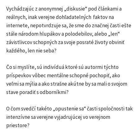
Vychádzajúc z anonymnej „diskusie“ pod článkami a
reálnych, inak verejne dohľadatelných faktov na
internete, nepotvrdzuje sa, že sme do značnej časti ešte
stále národom hlupákov a polodebilov, alebo „len“
závistlivcov schopných za svoje posraté životy obviniť
každého, len nie seba?
Čo si myslíte, sú indivíduá ktoré sú autormi týchto
príspevkov vôbec mentálne schopné pochopiť, ako
veľmi sa mýlia a ako strašne akútne by sa mali o svojom
stave poradiť s odborníkmi?
O čom svedčí takéto „opustenie sa“ časti spoločnosti tak
intenzívne sa verejne vyjadrujúcej vo verejnom
priestore?