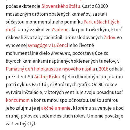
počas existencie
Slovenského štátu
. Časť z 80 000
mosadzným drôtom obalených kameňov, sa stali
súčasťou monumentálneho pomníka
Park ušľachtilých
duší
, ktorý vznikol vo
Zvolene
ako pocta všetkým, ktorí
riskovali život aby zachránili prenasledovaných
Židov
. Vo
vynovenej
synagóge v Lučenci
jeho životné
monumentálne dielo
Memento
, pozostávajúce zo
štyroch kamienkami naplnených sklenených tunelov, v
Pamätný deň holokaustu a rasového násilia
r.
2016
odhalil
prezident SR
Andrej Kiska
. K jeho dlhodobým projektom
patrí cyklus Partitúr, či Koróznych grafík. Od 90. rokov
vytvára inštalácie, v ktorých ventiluje svoju posadnutosť
konzumom
a konzumnou spoločnosťou. Ďalšou sférou
jeho záujmu je aj
akčné umenie
, ktorému sa venuje už od
druhej polovice sedemdesiatich rokov. Umenie považuje
za životný štýl.