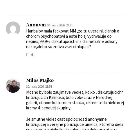
Anonym
10. mája 2026, 21:41
Hanba by mala fackovat MM ,ze tu uverejnil clanok o
chorom psychopatovi a este ho aj vychvaluje do
nebies,99,9% diskutujucich ma diametralne odlisny
nazor,alebo su znova vsetci hlupaci?
4
Miloš Majko
10. mája 2026, 21:54
Mozno by bolo zaujimave vediet, kolko „diskutujucich“
kritizujucich Kalmusa, bolo vobec raz v Narodnej
galerii, ci inom kulturnom stanku, okrem teda niektorej
krcmy 4. cenovej skupiny.
Je smutne vidiet cast spolocnosti anonymne
kritizujucej a verejne ponizujuce umelca, ktoreho diela
su ulozene v niekolkych galeriach a dokonca aj v uz