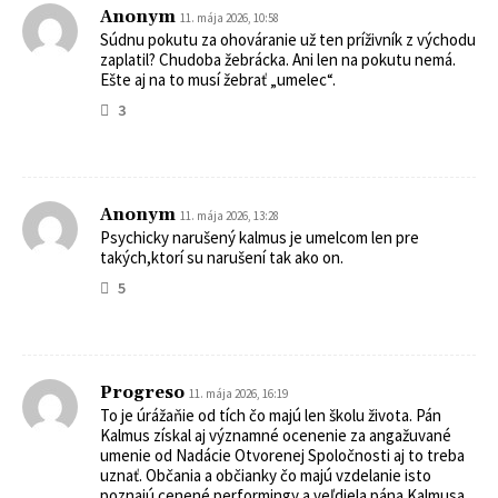
Anonym
11. mája 2026, 10:58
Súdnu pokutu za ohováranie už ten príživník z východu
zaplatil? Chudoba žebrácka. Ani len na pokutu nemá.
Ešte aj na to musí žebrať „umelec“.
3
Anonym
11. mája 2026, 13:28
Psychicky narušený kalmus je umelcom len pre
takých,ktorí su narušení tak ako on.
5
Progreso
11. mája 2026, 16:19
To je úrážaňie od tích čo majú len školu života. Pán
Kalmus získal aj významné ocenenie za angažuvané
umenie od Nadácie Otvorenej Spoločnosti aj to treba
uznať. Občania a občianky čo majú vzdelanie isto
poznajú cenené performingy a veľdiela pána Kalmusa