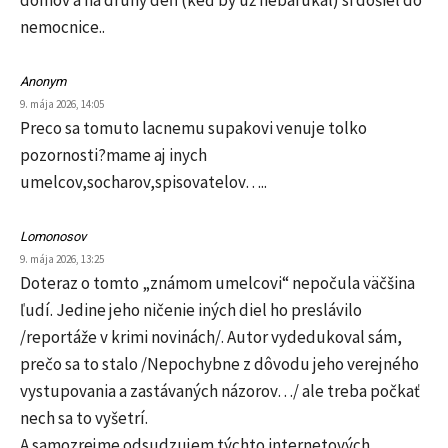
nemocnice..
Anonym
9. mája 2026, 14:05
Preco sa tomuto lacnemu supakovi venuje tolko
pozornosti?mame aj inych
umelcov,socharov,spisovatelov…..
Lomonosov
9. mája 2026, 13:25
Doteraz o tomto „známom umelcovi“ nepočula väčšina
ľudí. Jedine jeho ničenie iných diel ho preslávilo
/reportáže v krimi novinách/. Autor vydedukoval sám,
prečo sa to stalo /Nepochybne z dôvodu jeho verejného
vystupovania a zastávaných názorov…/ ale treba počkať
nech sa to vyšetrí.
A samozrejme odsudzujem týchto internetových