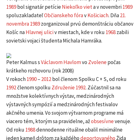
1989
bol signatár petície
Niekoľko viet
a v novembri
1989
spoluzakladateľ
Občianskeho fóra
v
Košiciach
. Dňa
21.
novembra
1989
zorganizoval prvú demonštráciu občanov
Košíc na
Hlavnej ulici
v miestach, kde v roku
1968
zabili
sovietski vojaci študenta Michala Hamráka.
Peter Kalmus s
Václavom Havlom
vo
Zvolene
počas
krátkeho rozhovoru (rok 2008)
V rokoch
1990
–
2012
bol členom Spolku C + S
, od roku
1992
členom spolku
Združenie 1992
. Zúčastnil sa na
množstve kolektívnych výstav, medzinárodných
výstavných sympózií a medzinárodných festivalov
akčného umenia. Vo svojom výtvarnom programe má
viacero tém, ktorým sa pravidelne, až
obsesívne
venuje.
Od roku
1988
dennodenne rituálne obalil minimálne
jeden kameň drôtom za každého
deportovaného
Žida