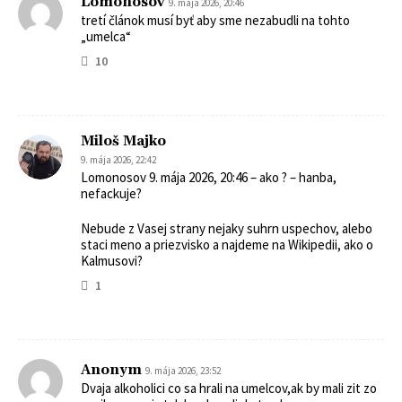
Lomonosov
9. mája 2026, 20:46
tretí článok musí byť aby sme nezabudli na tohto
„umelca“
10
Miloš Majko
9. mája 2026, 22:42
Lomonosov 9. mája 2026, 20:46 – ako ? – hanba,
nefackuje?
Nebude z Vasej strany nejaky suhrn uspechov, alebo
staci meno a priezvisko a najdeme na Wikipedii, ako o
Kalmusovi?
1
Anonym
9. mája 2026, 23:52
Dvaja alkoholici co sa hrali na umelcov,ak by mali zit zo