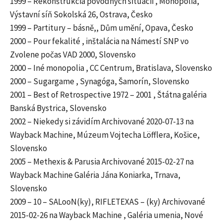
1999 – Rekonštrukcia pôvodných situácii , Monopolia,
Výstavní síň Sokolská 26, Ostrava, Česko
1999 – Partitury – básně,, Dům umění, Opava, Česko
2000 – Pour fekalité , inštalácia na Námestí SNP vo
Zvolene počas VAD 2000, Slovensko
2000 – Iné monopolia , CC Centrum, Bratislava, Slovensko
2000 – Sugargame , Synagóga, Šamorín, Slovensko
2001 – Best of Retrospective 1972 – 2001 , Štátna galéria
Banská Bystrica, Slovensko
2002 – Niekedy si závidím Archivované 2020-07-13 na
Wayback Machine, Múzeum Vojtecha Löfflera, Košice,
Slovensko
2005 – Methexis & Parusia Archivované 2015-02-27 na
Wayback Machine Galéria Jána Koniarka, Trnava,
Slovensko
2009 – 10 – SALooN(ky), RIFLETEXAS – (ky) Archivované
2015-02-26 na Wayback Machine , Galéria umenia, Nové