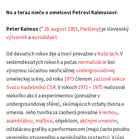
No a teraz niečo o umelcovi Petrovi Kalmusovi:
Peter Kalmus
(*
28. august
1953
,
Piešťany
) je slovenský
výtvarník
a
autodidakt
.
Od deviatich rokov žije a tvorí prevažne v
Košiciach
. V
sedemdesiatych rokoch a počas
normalizácie
bol
výraznou súčasťou neoficiálnej
undergroundovej
umeleckej scény, od roku
1973
členom
Jazzové sekce
Svazu hudebníků ČSR
. V rokoch
1972
–
1975
realizoval
niekoľko akcií a experimentov (prevažne v
undergroundovej sfére), skúmajúcich vzťahy života a
umenia. Jeho tvorba sa zaoberá prevažne
kresbou
,
asamblážou
,
maľbou
, objektom,
akčným umením
,
inštaláciou grafiky a performancom (majú často povahu
verejného otvoreného a nenásilného protestu). V júni