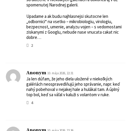
spomenutej Narodnej galerii.
Upadame a ak budu najhlasnejsi skutocne len
„odbornici“ na vsetko – mikrobiologiu, virologiu,
bezpecnost, umenie, analyzu vojen – s vedomostami
ziskanymi z Googlu, nebude nase vnucata cakat nic
dobre…
2
Anonym
10. mája 2026, 22:31
Ja len dúfam, že jeho diela uložené v niekoľkých
galériách neospravedlňujú jeho správanie, napr. keď
nahý pobehoval v nejakej hale a hulákal tam. A úplný
top bol, keď sa váľal v kaluži s volantom v ruke.
4
Anonym
10. mája 2026, 22:36