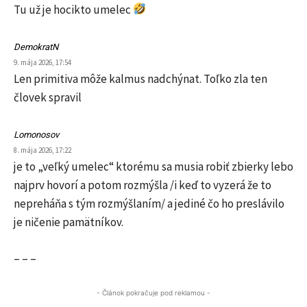
Tu už je hocikto umelec
DemokratN
9. mája 2026, 17:54
Len primitiva môže kalmus nadchýnat. Toľko zla ten
človek spravil
Lomonosov
8. mája 2026, 17:22
je to „veľký umelec“ ktorému sa musia robiť zbierky lebo
najprv hovorí a potom rozmýšla /i keď to vyzerá že to
nepreháňa s tým rozmýšlaním/ a jediné čo ho preslávilo
je ničenie pamätníkov.
– – –
- Článok pokračuje pod reklamou -