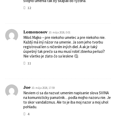
svojho umenia tak by skapali do tyzdna.
12
Lomonosov
10. mája 2026, 0:01
Miloš Majko – pre niekoho umelec a pre niekoho nie.
Každý má iný názor na umenie. Ja som jeho tvorbu
registroval len s ničením iných diel. A ak je taký
úspešný tak prečo sa mu musí robiť zbierka peňazí?
Nie všetko je zlato čo sa leskne 🤔
11
Joe
10. mája 2026, 17:59
Neviem ci sa da nazvat umenim napisanie slova SVINA
na komunisticky pamatnik…podla mojho nazoru nie. Je
to skor vandalizmus. Ale to je iba moj nazor a moj uhol
pohladu.
4