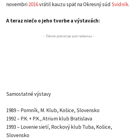
novembri
2016
vrátil kauzu späť na Okresný súd
Svidník
.
A teraz niečo o jeho tvorbe a výstavách:
- Článok pokračuje pod reklamou -
Samostatné výstavy
1989 – Pomník, M. Klub, Košice, Slovensko
1992 – P.K. + P.K., Atrium klub Bratislava
1993 – Lovenie sietí, Rockový klub Tuba, Košice,
Slovensko