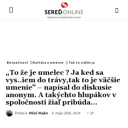
Bezpečnosť
Kultúra a umenie
Tak to vidím ja
„To že je umelec ? Ja ked sa
vys..iem do trávy,tak to je väčšie
umenie“ – napísal do diskusie
anonym. A takýchto hlupákov v
spoločnosti žiaľ pribúda…
9. mája 2026, 19:24
19
Pridal/a
Miloš Majko