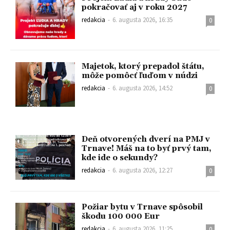
pokračovať aj v roku 2027
redakcia
-
6. augusta 2026, 16:35
0
Majetok, ktorý prepadol štátu,
môže pomôcť ľuďom v núdzi
redakcia
-
6. augusta 2026, 14:52
0
Deň otvorených dverí na PMJ v
Trnave! Máš na to byť prvý tam,
kde ide o sekundy?
redakcia
-
6. augusta 2026, 12:27
0
Požiar bytu v Trnave spôsobil
škodu 100 000 Eur
redakcia
-
6. augusta 2026, 11:25
0