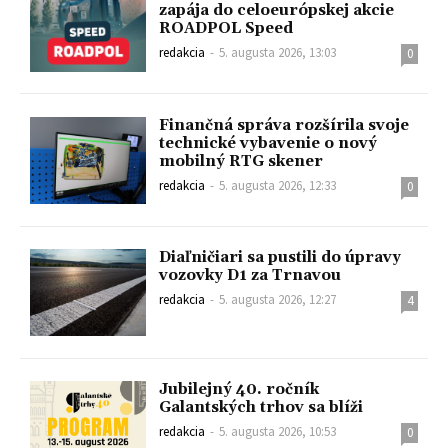
zapája do celoeurópskej akcie
ROADPOL Speed
redakcia
-
5. augusta 2026, 13:03
0
Finančná správa rozšírila svoje
technické vybavenie o nový
mobilný RTG skener
redakcia
-
5. augusta 2026, 12:33
0
Diaľničiari sa pustili do úpravy
vozovky D1 za Trnavou
redakcia
-
5. augusta 2026, 12:27
4
Jubilejný 40. ročník
Galantských trhov sa blíži
redakcia
-
5. augusta 2026, 10:53
0