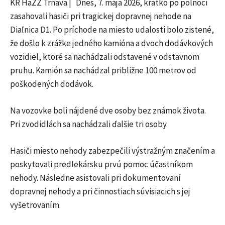
KR HaZZ Trnava | Dnes, 7. mája 2026, krátko po polnoci
zasahovali hasiči pri tragickej dopravnej nehode na
Diaľnica D1
. Po príchode na miesto udalosti bolo zistené,
že došlo k zrážke jedného kamióna a dvoch dodávkových
vozidiel, ktoré sa nachádzali odstavené v odstavnom
pruhu. Kamión sa nachádzal približne 100 metrov od
poškodených dodávok.
Na vozovke boli nájdené dve osoby bez známok života.
Pri zvodidlách sa nachádzali ďalšie tri osoby.
Hasiči miesto nehody zabezpečili výstražným značením a
poskytovali predlekársku prvú pomoc účastníkom
nehody. Následne asistovali pri dokumentovaní
dopravnej nehody a pri činnostiach súvisiacich s jej
vyšetrovaním.