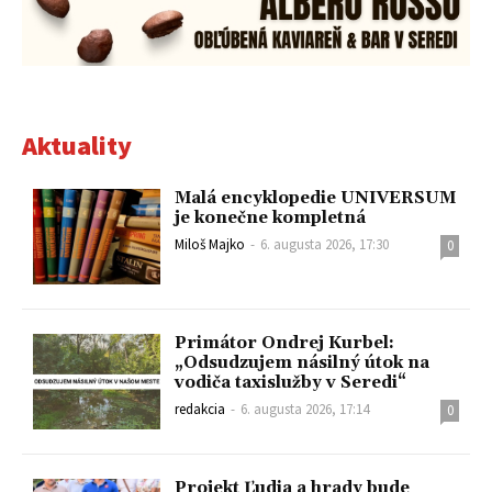
Aktuality
Malá encyklopedie UNIVERSUM
je konečne kompletná
Miloš Majko
-
6. augusta 2026, 17:30
0
Primátor Ondrej Kurbel:
„Odsudzujem násilný útok na
vodiča taxislužby v Seredi“
redakcia
-
6. augusta 2026, 17:14
0
Projekt Ľudia a hrady bude