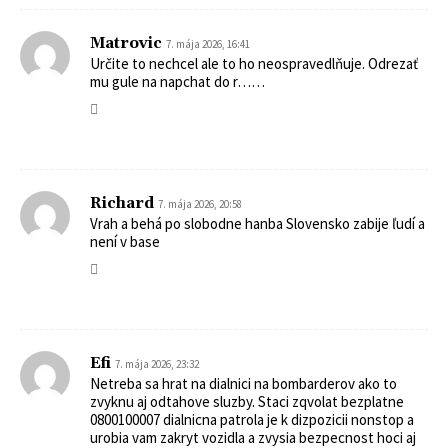
Matrovic
7. mája 2026, 16:41
Určite to nechcel ale to ho neospravedlňuje. Odrezať
mu gule na napchat do r……
Richard
7. mája 2026, 20:58
Vrah a behá po slobodne hanba Slovensko zabije ľudí a
není v base
Efi
7. mája 2026, 23:32
Netreba sa hrat na dialnici na bombarderov ako to
zvyknu aj odtahove sluzby. Staci zqvolat bezplatne
0800100007 dialnicna patrola je k dizpozicii nonstop a
urobia vam zakryt vozidla a zvysia bezpecnost hoci aj