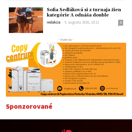
Sofia Sedláková si z turnaja žien
kategórie A odnáša double
redakcia
-
5. augusta 2026, 10:11
0
- Inzercia -
Sponzorované