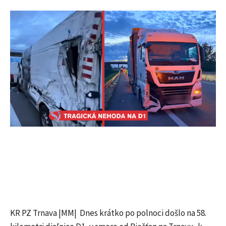
KR PZ Trnava |MM| Dnes krátko po polnoci došlo na 58.