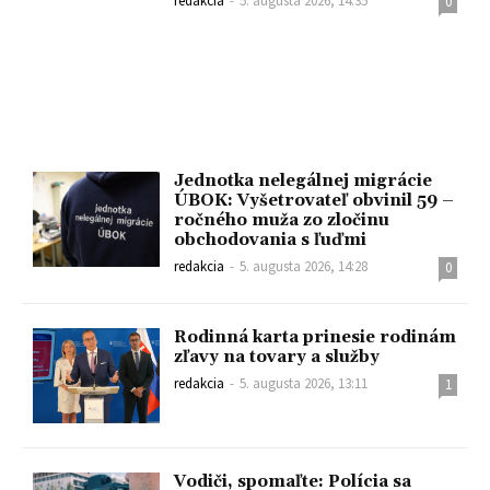
redakcia
-
5. augusta 2026, 14:35
0
Jednotka nelegálnej migrácie
ÚBOK: Vyšetrovateľ obvinil 59 –
ročného muža zo zločinu
obchodovania s ľuďmi
redakcia
-
5. augusta 2026, 14:28
0
Rodinná karta prinesie rodinám
zľavy na tovary a služby
redakcia
-
5. augusta 2026, 13:11
1
Vodiči, spomaľte: Polícia sa