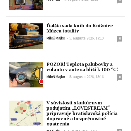
Ďalšia sada kníh do Knižnice
Múzea totality
Miloš Majko
-
5. augusta 2026, 17:19
0
POZOR! Teplota palubovky a
volantu v aute sa blíži k 100 °C!
Miloš Majko
-
5. augusta 2026, 15:16
0
V súvislosti s kultúrnym
podujatím „LOVESTREAM“
pripravuje bratislavská polícia
dopravné a bezpečnostné
opatrenia