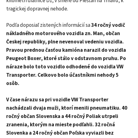
kilometri diaľnice D1, v smere od Piešťan na Trnavu, k
tragickej dopravnej nehode.
Podľa doposiaľ zistených informácií sa
34 ročný vodič
nákladného motorového vozidla zn. Man, občan
Českej republiky, plne nevenoval vedeniu vozidla.
Pravou prednou časťou kamióna narazil do vozidla
Peugeot Boxer, ktoré stálo v odstavnom pruhu. Po
náraze bolo toto vozidlo odhodené do vozidla VW
Transporter. Celkovo bolo účastníkmi nehody 5
osôb.
V čase nárazu sa pri vozidle VW Transporter
nachádzali dvaja muži, ktorí menili pneumatiku. 40
ročný občan Slovenska a 44 ročný Poliak utrpeli
zranenia, ktorým na mieste podľahli. 32 ročná
Slovenka a 24 ročný občan Poľska vyviazli bez