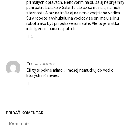
pri malych opravach. Nehovorim najdu sa aj neprijemny
pani patrolaci ako v Galante ale uz sa riesia aj na nich
staznosti. A raz natrafia aj na nervoznejsieho vodica.
Su v robote a vyhukuju na vodicov ze oni maju aj inu
robotu ako byt pri pokazenom aute. Ale to je vizitka
inteligencie pana na patrole.
1
O
8. mája 2026, 23:41
Efi ty si pekne mimo… radšej nemudruj do vecí o
ktorých nič nevieš
PRIDAŤ KOMENTÁR