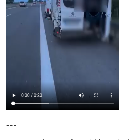
– – –