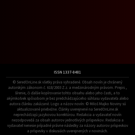
ISSN 1337-8481
© SeredOnLine.sk všetky práva vyhradené. Obsah novín je chránený
autorským zákonom č. 618/2003 Z.z. a medzinárodným právom. Prepis ,
šírenie, či ďalšie kopírovanie tohto obsahu alebo jeho časti, a to
akýmkoľvek spôsobom je bez predchádzajúceho súhlasu vydavateľa alebo
autora článku zakázané. Logo a názov novín: © Miloš Majko Noviny sú
aktualizované priebežne. Články uverejnené na SeredOnLine.sk
neprechádzajú jazykovou korektúrou. Redakcia a vydavateľ novín
nezodpovedá za obsah autorov jednotlivých príspevkov. Redakcia a
vydavateľ nenesie prípadné právne následky za názory autorov príspevkov
a príspevky v diskusiách uverejnených v novinách.