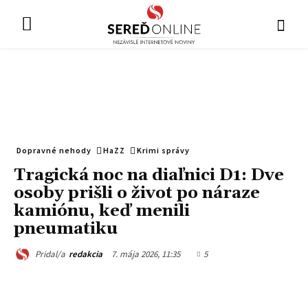
Dopravné nehody
HaZZ
Krimi správy
Tragická noc na diaľnici D1: Dve
osoby prišli o život po náraze
kamiónu, keď menili
pneumatiku
7. mája 2026, 11:35
5
Pridal/a
redakcia