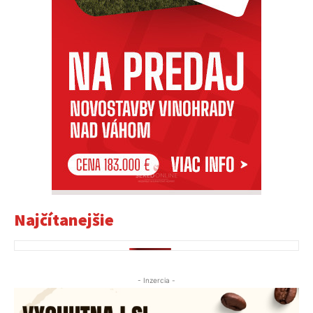
Najčítanejšie
- Inzercia -