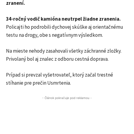
zranení.
34-ročný vodič kamióna neutrpel žiadne zranenia.
Policajti ho podrobili dychovej skúške aj orientačnému
testu na drogy, obe s negatívnym výsledkom.
Na mieste nehody zasahovali všetky záchranné zložky.
Privolaný bol aj znalec z odboru cestná doprava.
Prípad si prevzal vyšetrovateľ, ktorý začal trestné
stíhanie pre prečin Usmrtenia.
- Článok pokračuje pod reklamou -