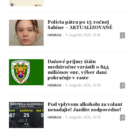
Polícia pátra po 15-ročnej
Sabine – AKTUALIZOVANÉ
redakcia
-
5. augusta 2026, 10:41
1
Daňové príjmy štátu
medziročne vzrástli o 844
miliónov eur, výber daní
pokračuje v raste
redakcia
-
5. augusta 2026, 10:39
0
Pod vplyvom alkoholu za volant
nesadajte! Jazdite zodpovedne!
redakcia
-
5. augusta 2026, 10:35
0