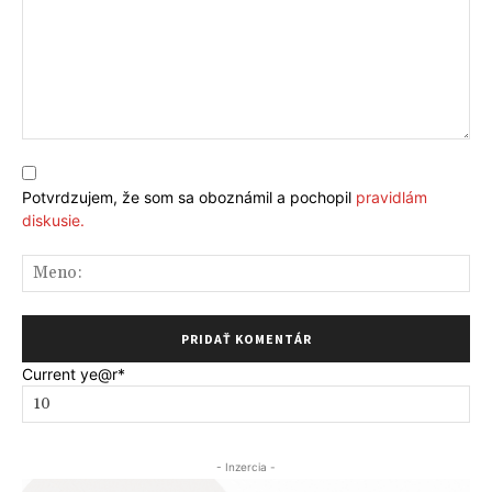
Komentár:
Potvrdzujem, že som sa oboznámil a pochopil
pravidlám
diskusie.
Me
Current ye
@r
*
- Inzercia -