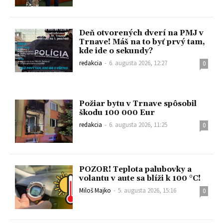
Deň otvorených dverí na PMJ v
Trnave! Máš na to byť prvý tam,
kde ide o sekundy?
redakcia
-
6. augusta 2026, 12:27
0
Požiar bytu v Trnave spôsobil
škodu 100 000 Eur
redakcia
-
6. augusta 2026, 11:25
0
POZOR! Teplota palubovky a
volantu v aute sa blíži k 100 °C!
Miloš Majko
-
5. augusta 2026, 15:16
0