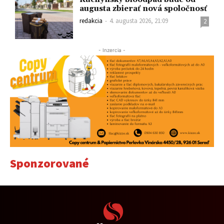
augusta zbierať nová spoločnosť
redakcia
-
4. augusta 2026, 21:09
2
- Inzercia -
Sponzorované