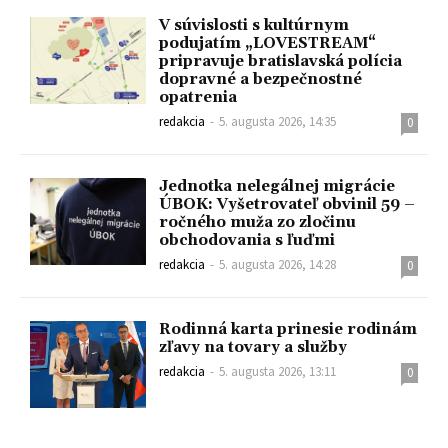
V súvislosti s kultúrnym
podujatím „LOVESTREAM“
pripravuje bratislavská polícia
dopravné a bezpečnostné
opatrenia
redakcia
-
5. augusta 2026, 14:35
0
Jednotka nelegálnej migrácie
ÚBOK: Vyšetrovateľ obvinil 59 –
ročného muža zo zločinu
obchodovania s ľuďmi
redakcia
-
5. augusta 2026, 14:28
0
Rodinná karta prinesie rodinám
zľavy na tovary a služby
redakcia
-
5. augusta 2026, 13:11
0