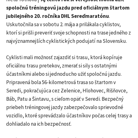
spoločnú tréningovú jazdu pred oficiálnym štartom
jubilejného 20. ročníka DHL Sereďmaratónu
.
Uskutočnila sa v sobotu 2. mája a prilákala cyklistov,
ktorí si prišli preveriť svoje schopnosti na trase jedného z
najvýznamnejších cyklistických podujatí na Slovensku.
Cyklisti mali možnosť zajazdiť si trasu, ktorá kopíruje
oficiálnu trasu pretekov, zmerať si sily s ostatnými
účastníkmi alebo si jednoducho užiť spoločnú jazdu.
Pripravená bola 56-kilometrová trasa so štartom v
Seredi, pokračujúca cez Zelenice, Hlohovec, Rišňovce,
Báb, Patu a Šintavu, s cieľom opäť v Seredi. Bezpečný
priebeh tréningovej jazdy zabezpečovalo sprievodné
vozidlo, ktoré sprevádzalo účastníkov počas celej trasy a
dohliadalo na ich bezpečnosť.