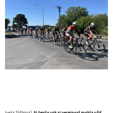
Iveta Tóthová |
Aj tento rok si verejnosť mohla užiť