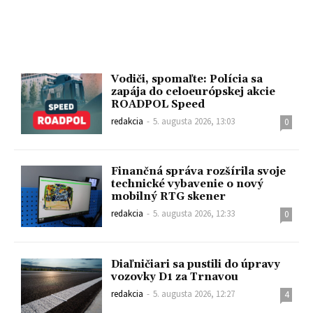
Vodiči, spomaľte: Polícia sa
zapája do celoeurópskej akcie
ROADPOL Speed
redakcia
-
5. augusta 2026, 13:03
0
Finančná správa rozšírila svoje
technické vybavenie o nový
mobilný RTG skener
redakcia
-
5. augusta 2026, 12:33
0
Diaľničiari sa pustili do úpravy
vozovky D1 za Trnavou
redakcia
-
5. augusta 2026, 12:27
4