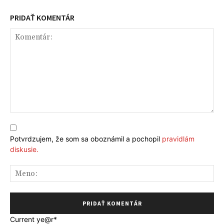
PRIDAŤ KOMENTÁR
Komentár:
Potvrdzujem, že som sa oboznámil a pochopil
pravidlám
diskusie.
Me
Current ye
@r
*