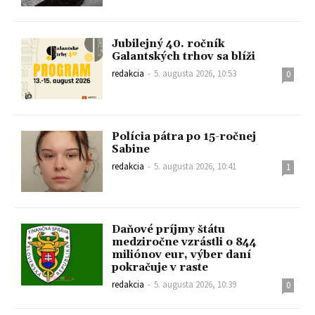
Jubilejný 40. ročník
Galantských trhov sa blíži
redakcia
-
5. augusta 2026, 10:53
0
Polícia pátra po 15-ročnej
Sabine
redakcia
-
5. augusta 2026, 10:41
1
Daňové príjmy štátu
medziročne vzrástli o 844
miliónov eur, výber daní
pokračuje v raste
redakcia
-
5. augusta 2026, 10:39
0