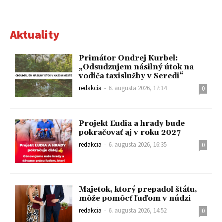
Aktuality
Primátor Ondrej Kurbel:
„Odsudzujem násilný útok na
vodiča taxislužby v Seredi“
redakcia
-
6. augusta 2026, 17:14
0
Projekt Ľudia a hrady bude
pokračovať aj v roku 2027
redakcia
-
6. augusta 2026, 16:35
0
Majetok, ktorý prepadol štátu,
môže pomôcť ľuďom v núdzi
redakcia
-
6. augusta 2026, 14:52
0