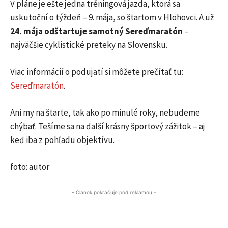
V pláne je ešte jedna tréningová jazda, ktorá sa
uskutoční o týždeň – 9. mája, so štartom v Hlohovci. A už
24. mája odštartuje samotný Sereďmaratón
–
najväčšie cyklistické preteky na Slovensku.
Viac informácií o podujatí si môžete prečítať tu:
Sereďmaratón
.
Ani my na štarte, tak ako po minulé roky, nebudeme
chýbať. Tešíme sa na ďalší krásny športový zážitok – aj
keď iba z pohľadu objektívu.
foto: autor
- Článok pokračuje pod reklamou -