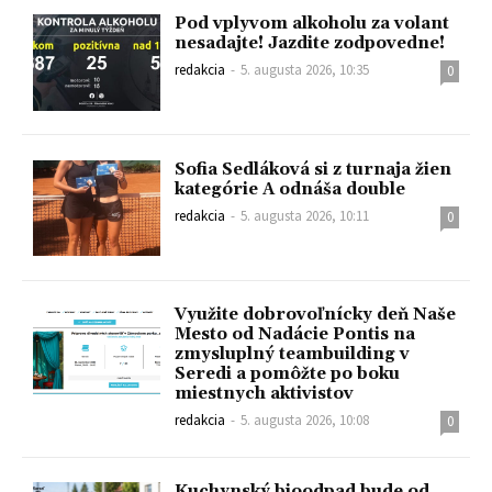
Pod vplyvom alkoholu za volant
nesadajte! Jazdite zodpovedne!
redakcia
-
5. augusta 2026, 10:35
0
Sofia Sedláková si z turnaja žien
kategórie A odnáša double
redakcia
-
5. augusta 2026, 10:11
0
Využite dobrovoľnícky deň Naše
Mesto od Nadácie Pontis na
zmysluplný teambuilding v
Seredi a pomôžte po boku
miestnych aktivistov
redakcia
-
5. augusta 2026, 10:08
0
Kuchynský bioodpad bude od