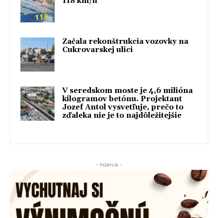
118 km/h
Začala rekonštrukcia vozovky na
Cukrovarskej ulici
V seredskom moste je 4,6 milióna
kilogramov betónu. Projektant
Jozef Antol vysvetľuje, prečo to
zďaleka nie je to najdôležitejšie
- Inzercia -