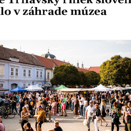
ie Trnavský rínek slove
dlo v záhrade múzea