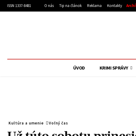
ISSN 1337-8481
O nás
Tip na článok
Reklama
Kontakty
Arch
ÚVOD
KRIMI SPRÁVY
Kultúra a umenie
Voľný čas