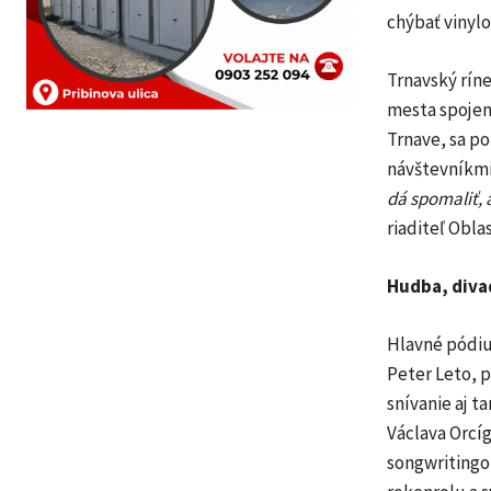
chýbať vinylo
Trnavský rín
mesta spojeni
Trnave, sa po
návštevníkmi 
dá spomaliť, a
riaditeľ Obla
Hudba, diva
Hlavné pódiu
Peter Leto, 
snívanie aj 
Václava Orcí
songwritingo