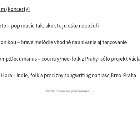
um (koncerty)
eto – pop music tak, ako ste ju ešte nepočuli
Monikou – hravé melódie vhodné na snívanie aj tancovanie
amp;Decumanus – country/neo-folk z Prahy- sólo projekt Václa
 Hora – indie, folk a precízny songwriting na trase Brno-Praha
- Článok pokračuje pod reklamou -