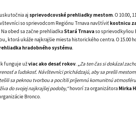
 uskutočnia aj
sprievodcovské prehliadky mestom
. O 10.00, 1
vštevníci so sprievodcom Regiónu Trnava navštíviť
kostnicu za
. Na obed sa začne prehliadka
Stará Trnava
so sprievodkyňou 
u, ktorá ukáže najkrajšie miesta historického centra. O 15.00 
rehliadka hradobného systému
.
ek funguje už
viac ako desať rokov
. „
Za ten čas si dokázal zach
orenosť a ľudskosť. Návštevníci prichádzajú, aby sa prešli mestom
tešili sa peknou tvorbou a pocítili príjemnú komunitnú atmosféru
žíva do svojej najkrajšej podoby,“
hovorí za organizátora
Mirka H
organizácie Bronco.