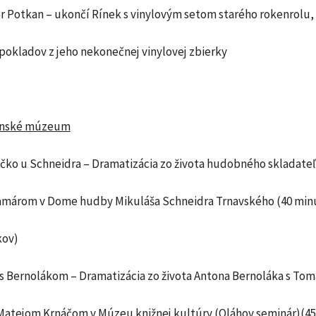
or Potkan – ukončí Rínek s vinylovým setom starého rokenrolu,
 pokladov z jeho nekonečnej vinylovej zbierky
enské múzeum
íčko u Schneidra – Dramatizácia zo života hudobného skladateľ
árom v Dome hudby Mikuláša Schneidra Trnavského (40 minú
kov)
 s Bernolákom – Dramatizácia zo života Antona Bernoláka s To
atejom Krnáčom v Múzeu knižnej kultúry (Oláhov seminár)(45