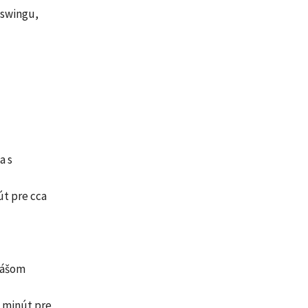
 swingu,
a s
t pre cca
mášom
 minút pre