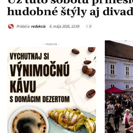
Už túto sobotu prines
hudobné štýly aj diva
Pridal/a
redakcia
6. mája 2026, 12:59
0
- Inzercia -