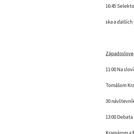
16:45 Selekt
ska a ďalších
Západoslov
11:00 Na slov
Tomášom Kram
30 návštevní
13:00 Debata
Kramárom a M