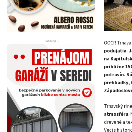
- Inzercia -
OOCR Trnava
podujatia. J
na Kapitulsk
približne 15
potravín. S
prehliadky, 
Západoslov
Trnavský ríne
atmosféru
.
drevené a tex
Veci s histo