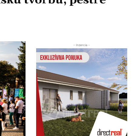
nskú tvorbu, pestré
Zdieľať
- Inzercia -