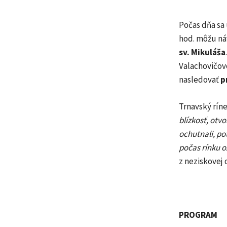
Počas dňa sa
hod. môžu ná
sv. Mikuláša
Valachovičovo
nasledovať
p
Trnavský rín
blízkosť, otv
ochutnali, po
počas rínku o
z neziskovej 
PROGRAM