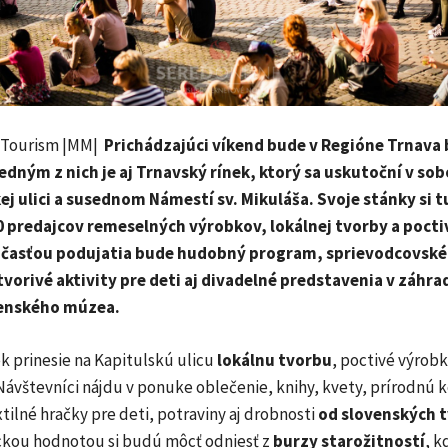
 Tourism |MM|
Prichádzajúci víkend bude v Regióne Trnava
edným z nich je aj Trnavský rínek, ktorý sa uskutoční v sob
ej ulici a susednom Námestí sv. Mikuláša. Svoje stánky si t
0 predajcov remeselných výrobkov, lokálnej tvorby a poct
účasťou podujatia bude hudobný program, sprievodcovské
tvorivé aktivity pre deti aj divadelné predstavenia v záhra
enského múzea.
k prinesie na Kapitulskú ulicu
lokálnu tvorbu
, poctivé výrobk
 Návštevníci nájdu v ponuke oblečenie, knihy, kvety, prírodnú
tilné hračky pre deti, potraviny aj drobnosti
od slovenských 
rickou hodnotou si budú môcť odniesť z
burzy starožitností
, 