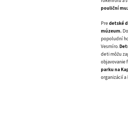
rokenrolu a 
pouliční mu
Pre
detské d
múzeum.
Dop
popoludní ho
Vesmíro.
Det
deti môžu zap
objavovanie f
parku na Kap
organizácií a 