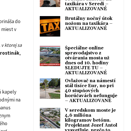
taxikára v Seredi –
AKTUALIZOVANÉ
Brutálny nočný útok
prináša do
nožom na taxikára –
AKTUALIZOVANÉ
 miest v
s
v ktorej sa
Špeciálne online
rostinák
,
spravodajstvo z
otvárania mosta už
dnes od 10. hodiny
SLEDUJTE TU –
AKTUALIZOVANÉ
Ovlažovač na námestí
stál tisíce Eur, no pri
40 stupňových
ú kapely
horúčavách nefunguje
hodnými na
– AKTUALIZOVANÉ
manus
V seredskom moste je
íznym
4,6 milióna
kilogramov betónu.
rého
Projektant Jozef Antol
vysvetľuje, prečo to