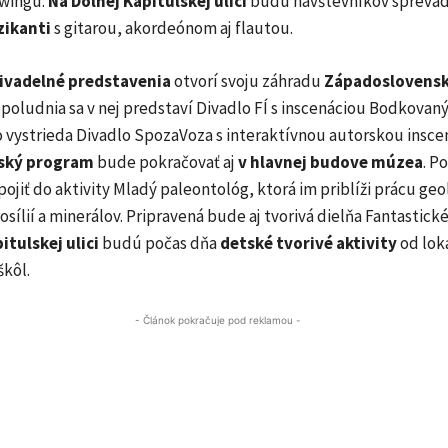
swingu.
Na Dolnej Kapitulskej ulici
budú návštevníkov sprevád
zikanti
s gitarou, akordeónom aj flautou.
ivadelné predstavenia
otvorí svoju záhradu
Západoslovens
oludnia sa v nej predstaví Divadlo FÍ s inscenáciou Bodkovaný
 vystrieda Divadlo SpozaVoza s interaktívnou autorskou insce
ský program
bude pokračovať aj
v hlavnej budove múzea
. P
ojiť do aktivity Mladý paleontológ, ktorá im priblíži prácu geo
osílií a minerálov. Pripravená bude aj tvorivá dielňa Fantastick
itulskej ulici
budú počas dňa
detské
tvorivé aktivity
od lok
škôl.
- Článok pokračuje pod reklamou -