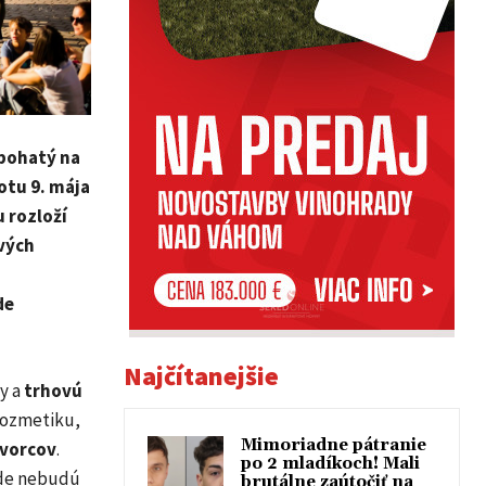
 bohatý na
otu 9. mája
u rozloží
ivých
de
Najčítanejšie
y a
trhovú
 kozmetiku,
Mimoriadne pátranie
tvorcov
.
po 2 mladíkoch! Mali
kde nebudú
brutálne zaútočiť na