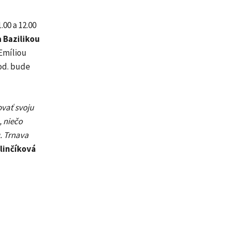
1.00 a 12.00
 Bazilikou
Emíliou
hod. bude
ovať svoju
, niečo
. Trnava
linčíková