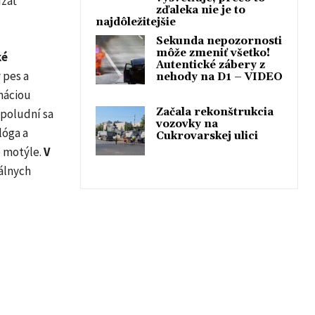
zať
zďaleka nie je to
najdôležitejšie
Sekunda nepozornosti
môže zmeniť všetko!
ké
Autentické zábery z
 pes a
nehody na D1 – VIDEO
náciou
Začala rekonštrukcia
opoludní sa
vozovky na
lóga a
Cukrovarskej ulici
é motýle.
V
álnych