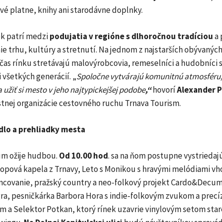
vé platne, knihy ani starodávne doplnky.
ek patrí medzi
podujatia v regióne s dlhoročnou tradíciou
a 
e trhu, kultúry a stretnutí. Na jednom z najstarších obývaných
čas rínku stretávajú malovýrobcovia, remeselníci a hudobníci 
všetkých generácií. „
Spoločne vytvárajú komunitnú atmosféru, 
 užiť si mesto v jeho najtypickejšej podobe
,“
hovorí
Alexander P
stnej organizácie cestovného ruchu Trnava Tourism.
dlo a prehliadky mesta
m ožije hudbou.
Od 10.00 hod
. sa na ňom postupne vystriedaj
popová kapela z Trnavy, Leto s Monikou s hravými melódiami v
tancovanie, pražský country a neo-folkový projekt Cardo&Decu
gra, pesničkárka Barbora Hora s indie-folkovým zvukom a prec
m a Selektor Potkan, ktorý rínek uzavrie vinylovým setom sta