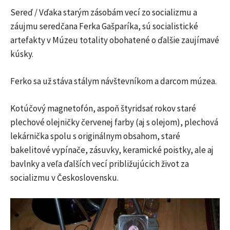
Sereď / Vďaka starým zásobám vecí zo socializmu a
záujmu seredčana Ferka Gašparíka, sú socialistické
artefakty v Múzeu totality obohatené o ďalšie zaujímavé
kúsky.
Ferko sa už stáva stálym návštevníkom a darcom múzea.
Kotúčový magnetofón, aspoň štyridsať rokov staré
plechové olejničky červenej farby (aj s olejom), plechová
lekárnička spolu s originálnym obsahom, staré
bakelitové vypínače, zásuvky, keramické poistky, ale aj
bavlnky a veľa ďalších vecí približujúcich život za
socializmu v Československu.