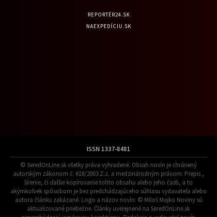
REPORTÉR24.SK
NAEXPEDÍCIU.SK
ISSN 1337-8481
© SeredOnLine.sk všetky práva vyhradené. Obsah novín je chránený
autorským zákonom č. 618/2003 Z.z. a medzinárodným právom. Prepis ,
šírenie, či ďalšie kopírovanie tohto obsahu alebo jeho časti, a to
akýmkoľvek spôsobom je bez predchádzajúceho súhlasu vydavateľa alebo
autora článku zakázané. Logo a názov novín: © Miloš Majko Noviny sú
aktualizované priebežne. Články uverejnené na SeredOnLine.sk