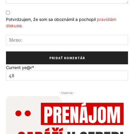
Komentár:
Potvrdzujem, že som sa oboznámil a pochopil
pravidlám
diskusie.
Me
Current ye
@r
*
- Inzercia -