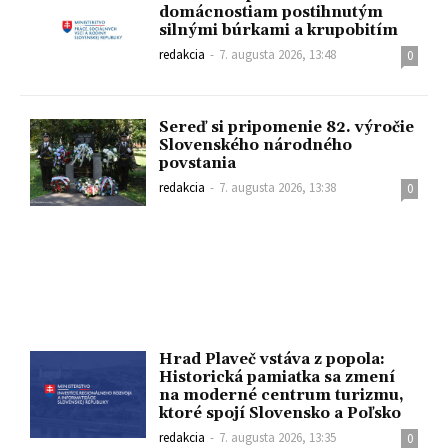
domácnostiam postihnutým
silnými búrkami a krupobitím
redakcia
-
7. augusta 2026, 13:48
0
Sereď si pripomenie 82. výročie
Slovenského národného
povstania
redakcia
-
7. augusta 2026, 13:38
0
Hrad Plaveč vstáva z popola:
Historická pamiatka sa zmení
na moderné centrum turizmu,
ktoré spojí Slovensko a Poľsko
redakcia
-
7. augusta 2026, 13:35
0