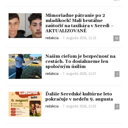
Mimoriadne pátranie po 2
mladíkoch! Mali brutálne
zaútočiť na taxikára v Seredi –
AKTUALIZOVANÉ
redakcia
-
7. augusta 2026, 11:23
58
Našim cieľom je bezpečnosť na
cestách. To dosiahneme len
spoločným úsilím
redakcia
-
7. augusta 2026, 11:07
2
Ďalšie Seredské kultúrne leto
pokračuje v nedeľu 9. augusta
redakcia
-
7. augusta 2026, 11:03
0