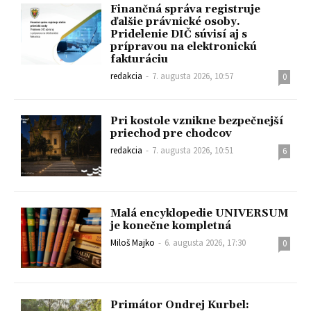
Finančná správa registruje
ďalšie právnické osoby.
Pridelenie DIČ súvisí aj s
prípravou na elektronickú
fakturáciu
redakcia
-
7. augusta 2026, 10:57
0
Pri kostole vznikne bezpečnejší
priechod pre chodcov
redakcia
-
7. augusta 2026, 10:51
6
Malá encyklopedie UNIVERSUM
je konečne kompletná
Miloš Majko
-
6. augusta 2026, 17:30
0
Primátor Ondrej Kurbel: