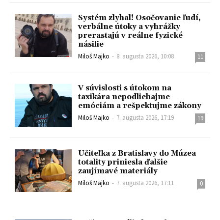
Systém zlyhal! Osočovanie ľudí,
verbálne útoky a vyhrážky
prerastajú v reálne fyzické
násilie
Miloš Majko
-
8. augusta 2026, 10:08
11
V súvislosti s útokom na
taxikára nepodliehajme
emóciám a rešpektujme zákony
Miloš Majko
-
7. augusta 2026, 17:19
19
Učiteľka z Bratislavy do Múzea
totality priniesla ďalšie
zaujímavé materiály
Miloš Majko
-
7. augusta 2026, 17:11
0