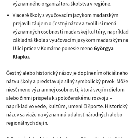
významného organizátora školstva v regióne.
Viaceré školy s vyučovacím jazykom maďarským
prejavili záujem o čestný názov a zvolili si mená
významných osobností maďarskej kultúry, napríklad
základná škola s vyučovacím jazykom maďarským na
Ulici práce v Komárne ponesie meno
Györgya
Klapku.
Čestný alebo historický názov je doplnením oficiálneho
názvu školy a predstavuje silný symbolický prvok. Môže
niesť meno významnej osobnosti, ktorá svojím dielom
alebo činmi prispela k spoločenskému rozvoju –
napríklad vo vede, kultúre, umení či športe. Historický
názov sa viaže na významnú udalosť národných alebo
regionálnych dejín.