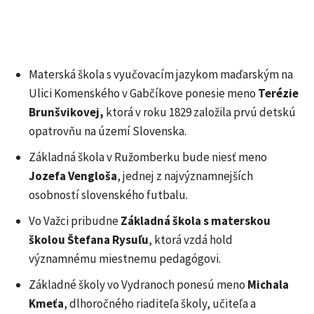
Materská škola s vyučovacím jazykom maďarským na
Ulici Komenského v Gabčíkove ponesie meno
Terézie
Brunšvikovej,
ktorá v roku 1829 založila prvú detskú
opatrovňu na území Slovenska.
Základná škola v Ružomberku bude niesť meno
Jozefa Vengloša
, jednej z najvýznamnejších
osobností slovenského futbalu.
Vo Važci pribudne
Základná škola s materskou
školou Štefana Rysuľu
, ktorá vzdá hold
významnému miestnemu pedagógovi.
Základné školy vo Vydranoch ponesú meno
Michala
Kmeťa
, dlhoročného riaditeľa školy, učiteľa a