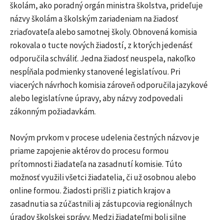
školám, ako poradný orgán ministra školstva, prideľuje
názvy školám a školským zariadeniam na žiadosť
zriaďovateľa alebo samotnej školy. Obnovená komisia
rokovala o tucte nových žiadostí, z ktorých jedenásť
odporučila schváliť. Jedna žiadosť neuspela, nakoľko
nespĺňala podmienky stanovené legislatívou. Pri
viacerých návrhoch komisia zároveň odporučila jazykové
alebo legislatívne úpravy, aby názvy zodpovedali
zákonným požiadavkám.
Novým prvkom v procese udelenia čestných názvov je
priame zapojenie aktérov do procesu formou
prítomnosti žiadateľa na zasadnutí komisie. Túto
možnosť využili všetci žiadatelia, či už osobnou alebo
online formou. Žiadosti prišli z piatich krajov a
zasadnutia sa zúčastnili aj zástupcovia regionálnych
úradov školskej správy. Medzi žiadateľmi boli silne