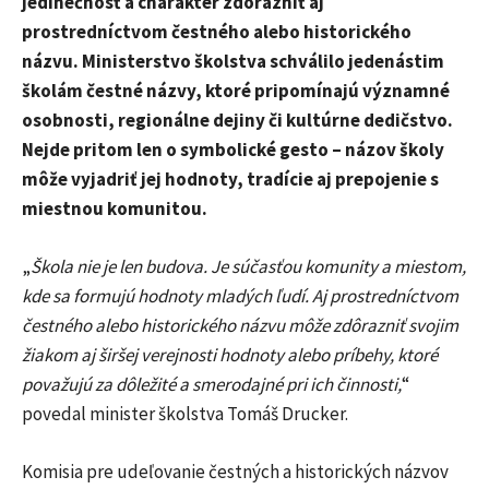
jedinečnosť a charakter zdôrazniť aj
prostredníctvom čestného alebo historického
názvu. Ministerstvo školstva schválilo jedenástim
školám čestné názvy, ktoré pripomínajú významné
osobnosti, regionálne dejiny či kultúrne dedičstvo.
Nejde pritom len o symbolické gesto – názov školy
môže vyjadriť jej hodnoty, tradície aj prepojenie s
miestnou komunitou.
„
Škola nie je len budova. Je súčasťou komunity a miestom,
kde sa formujú hodnoty mladých ľudí. Aj prostredníctvom
čestného alebo historického názvu môže zdôrazniť svojim
žiakom aj širšej verejnosti hodnoty alebo príbehy, ktoré
považujú za dôležité a smerodajné pri ich činnosti,
“
povedal minister školstva Tomáš Drucker.
Komisia pre udeľovanie čestných a historických názvov