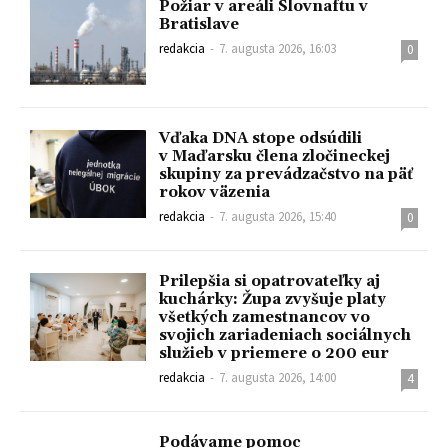
Požiar v areáli Slovnaftu v
Bratislave
redakcia
-
7. augusta 2026, 16:03
0
Vďaka DNA stope odsúdili
v Maďarsku člena zločineckej
skupiny za prevádzačstvo na päť
rokov väzenia
redakcia
-
7. augusta 2026, 15:40
0
Prilepšia si opatrovateľky aj
kuchárky: Župa zvyšuje platy
všetkých zamestnancov vo
svojich zariadeniach sociálnych
služieb v priemere o 200 eur
redakcia
-
7. augusta 2026, 14:00
4
Podávame pomoc