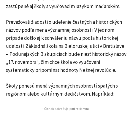
zastúpené aj školy s vyučovacím jazykom maďarským.
Prevažovali žiadosti o udelenie čestných a historických
názvov podľa mena významnej osobnosti. V jednom
prípade došlo aj k schváleniu názvu podľa historickej
udalosti. Základná škola na Bieloruskej ulici v Bratislave
– Podunajských Biskupiciach bude niesť historický názov
„17. novembra“, čím chce škola vo vyučovaní
systematicky pripomínať hodnoty Nežnej revolúcie.
Školy ponesú mená významných osobností spätých s
regiónom alebo kultúrnym dedičstvom. Napríklad:
- Článok pokračuje pod reklamou -