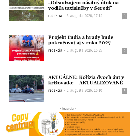
„Odsudzujem násilný útok na
vodiča taxislužby v Seredi“
redakcia
-
6. augusta 2026, 17:14
0
Projekt Ľudia a hrady bude
pokračovať aj v roku 2027
redakcia
-
6. augusta 2026, 16:35
0
AKTUÁLNE: Kolízia dvoch áut v
križovatke – AKTUALIZOVANÉ
redakcia
-
6. augusta 2026, 16:10
9
- Inzercia -