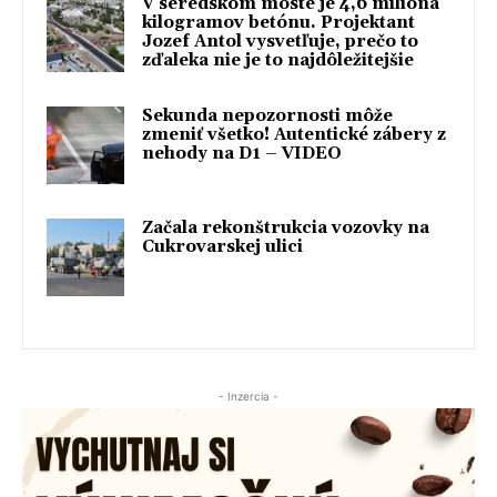
V seredskom moste je 4,6 milióna
kilogramov betónu. Projektant
Jozef Antol vysvetľuje, prečo to
zďaleka nie je to najdôležitejšie
Sekunda nepozornosti môže
zmeniť všetko! Autentické zábery z
nehody na D1 – VIDEO
Začala rekonštrukcia vozovky na
Cukrovarskej ulici
- Inzercia -