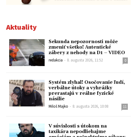
Aktuality
Sekunda nepozornosti môže
zmeniť všetko! Autentické
zábery z nehody na D1 – VIDEO
redakcia
-
8. augusta 2026, 11:52
0
Systém zlyhal! Osočovanie ľudí,
verbálne útoky a vyhrážky
prerastajú v reálne fyzické
násilie
Miloš Majko
-
8. augusta 2026, 10:08
11
V súvislosti s útokom na
taxikára nepodliehajme