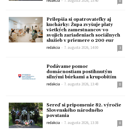
redakcia
-
7. augusta 2026, 15:40
0
Prilepšia si opatrovateľky aj
kuchárky: Župa zvyšuje platy
všetkých zamestnancov vo
svojich zariadeniach sociálnych
služieb v priemere o 200 eur
redakcia
-
7. augusta 2026, 14:00
3
Podávame pomoc
domácnostiam postihnutým
silnými búrkami a krupobitím
redakcia
-
7. augusta 2026, 13:48
0
Sereď si pripomenie 82. výročie
Slovenského národného
povstania
redakcia
-
7. augusta 2026, 13:38
0