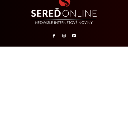
Odkazy
O NÁS
TIP NA ČLÁNOK
REKLAMA
KONTAKTY
Archívy SeredOnLine
Partneri
REPORTÉR24.SK
NAEXPEDÍCIU.SK