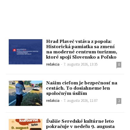
Hrad Plaveč vstáva z popola:
Historická pamiatka sa zmení
na moderné centrum turizmu,
ktoré spojí Slovensko a Poľsko
redakcia
-
7. augusta 2026, 13:35
0
Našim cieľom je bezpečnosť na
cestách. To dosiahneme len
spoločným úsilím
redakcia
-
7. augusta 2026, 11:07
2
Ďalšie Seredské kultúrne leto
pokračuje v nedeľu 9. augusta