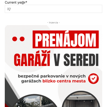
Current ye
@r
*
- Inzercia -