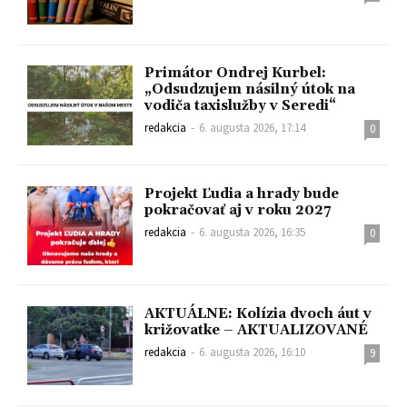
Primátor Ondrej Kurbel:
„Odsudzujem násilný útok na
vodiča taxislužby v Seredi“
redakcia
-
6. augusta 2026, 17:14
0
Projekt Ľudia a hrady bude
pokračovať aj v roku 2027
redakcia
-
6. augusta 2026, 16:35
0
AKTUÁLNE: Kolízia dvoch áut v
križovatke – AKTUALIZOVANÉ
redakcia
-
6. augusta 2026, 16:10
9