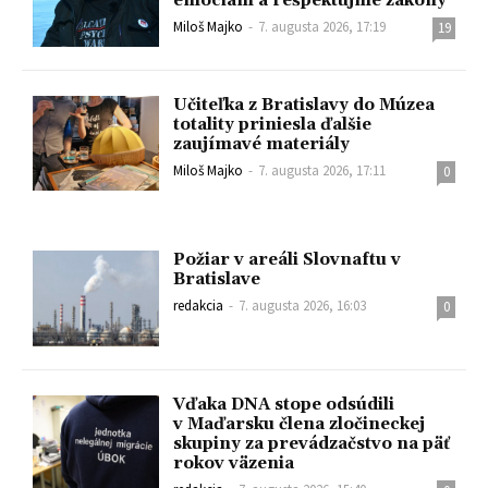
emóciám a rešpektujme zákony
Miloš Majko
-
7. augusta 2026, 17:19
19
Učiteľka z Bratislavy do Múzea
totality priniesla ďalšie
zaujímavé materiály
Miloš Majko
-
7. augusta 2026, 17:11
0
Požiar v areáli Slovnaftu v
Bratislave
redakcia
-
7. augusta 2026, 16:03
0
Vďaka DNA stope odsúdili
v Maďarsku člena zločineckej
skupiny za prevádzačstvo na päť
rokov väzenia