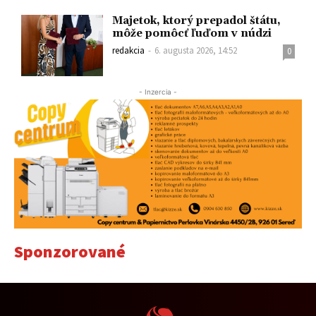
Majetok, ktorý prepadol štátu,
môže pomôcť ľuďom v núdzi
redakcia
-
6. augusta 2026, 14:52
0
- Inzercia -
Sponzorované