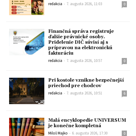
redakcia
-
7. augusta 2026, 11:03
0
Finančná správa registruje
ďalšie právnické osoby.
Pridelenie DIČ súvisí aj s
prípravou na elektronickú
fakturáciu
redakcia
-
7. augusta 2026, 10:57
0
Pri kostole vznikne bezpečnejší
priechod pre chodcov
redakcia
-
7. augusta 2026, 10:51
6
Malá encyklopedie UNIVERSUM
je konečne kompletná
Miloš Majko
-
6. augusta 2026, 17:30
0