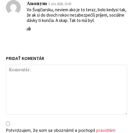
Anonym
3. júla 2026, 15:45
Vo Švajčiarsku, neviem ako je to teraz, bolo kedysi tak,
že ak si do dvoch rokov nezabezpečíš príjem, sociálne
dávky ti končia. A skap. Tak to má byť.
PRIDAŤ KOMENTÁR
Komentár:
Potvrdzujem, že som sa oboznámil a pochopil
pravidlám