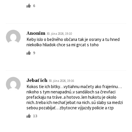
6
Anonim
30. júna 2026, 19:10
Keby islo o bežného občana tak je osrany a tu hned
niekolko hliadok chce sa mi grcat s toho
9
Jebať ich
30. júna 2026, 19:16
Kokos tie ich bitky…vytiahnu mačety ako frajerinu…
nikoho s tym nenapadnú..v sandáloch sa črevňaci
prefackaju na tráve..a hotovo..len hukotu je okolo
nich..treba ich nechať jebat na nich..sú slaby sa medzi
sebou pozabíjať…zbytocne výjazdy policie a rzp
13