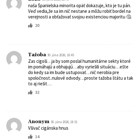
naša Španielska minorita opäť dokazuje, kto je tu pán.
Veď vedia,že sa im nič nestane a môžu robiť bordel na
verejnosti a obťažovať svojou existenciou majoritu 🤔
20
Tažoba
30. júna 2026, 18:45
Zas cigoši…ja by som poslal humanitárne sekty ktoré
im pomáhajú a obhajujú…aby vyriešili situáciu…ešte
do kedy sa im bude ustupovať…nič nerobia pre
spoločnost..nulové odvody…proste tažoba štátu a tak
to aj riešit…
32
Anonym
30. júna 2026, 18:51
Všivač cigánska hnus
14