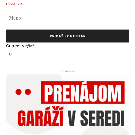
diskusie.
Me
Current ye
@r
*
- Inzercia -