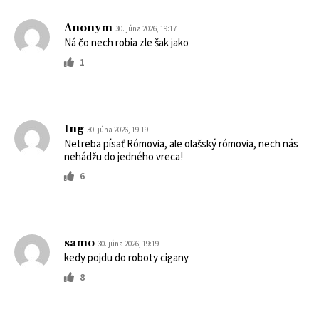
Anonym
30. júna 2026, 19:17
Ná čo nech robia zle šak jako
1
Ing
30. júna 2026, 19:19
Netreba písať Rómovia, ale olašský rómovia, nech nás
nehádžu do jedného vreca!
6
samo
30. júna 2026, 19:19
kedy pojdu do roboty cigany
8