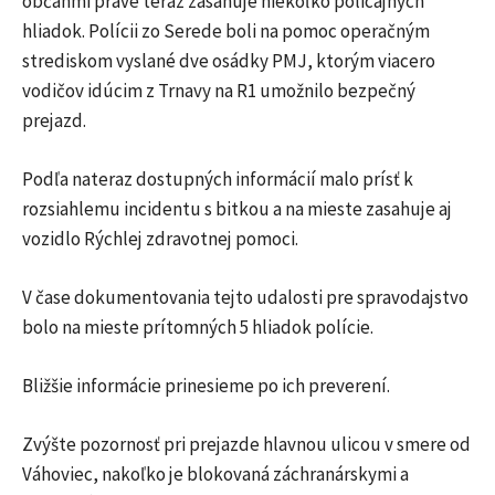
občanmi práve teraz zasahuje niekoľko policajných
hliadok. Polícii zo Serede boli na pomoc operačným
strediskom vyslané dve osádky PMJ, ktorým viacero
vodičov idúcim z Trnavy na R1 umožnilo bezpečný
prejazd.
Podľa nateraz dostupných informácií malo prísť k
rozsiahlemu incidentu s bitkou a na mieste zasahuje aj
vozidlo Rýchlej zdravotnej pomoci.
V čase dokumentovania tejto udalosti pre spravodajstvo
bolo na mieste prítomných 5 hliadok polície.
Bližšie informácie prinesieme po ich preverení.
Zvýšte pozornosť pri prejazde hlavnou ulicou v smere od
Váhoviec, nakoľko je blokovaná záchranárskymi a