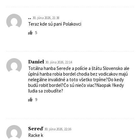
..
30. júna 2026, 21:38
Teraz kde sú pani Polakovci
5
Daniel
30. júna 2026, 22:14
Totálna hanba Sereďe a polície a štátu Slovensko ale
úplná hanba robia bordel chodia bez vodicakov majú
nelegálne invalidné a toto všetko trpíme?Do kedy
budú robiť bordel?Čo sú niečo viac?Naopak !!kedy
ľudia sa zobudíte?
9
Sereď
30. júna 2026, 22:16
Racke k