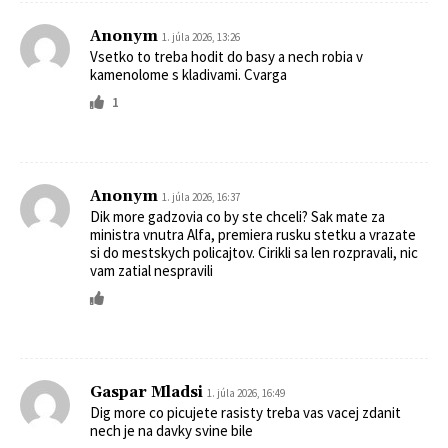
Anonym
1. júla 2026, 13:26
Vsetko to treba hodit do basy a nech robia v
kamenolome s kladivami. Cvarga
1
Anonym
1. júla 2026, 16:37
Dik more gadzovia co by ste chceli? Sak mate za
ministra vnutra Alfa, premiera rusku stetku a vrazate
si do mestskych policajtov. Cirikli sa len rozpravali, nic
vam zatial nespravili
Gaspar Mladsi
1. júla 2026, 16:49
Dig more co picujete rasisty treba vas vacej zdanit
nech je na davky svine bile