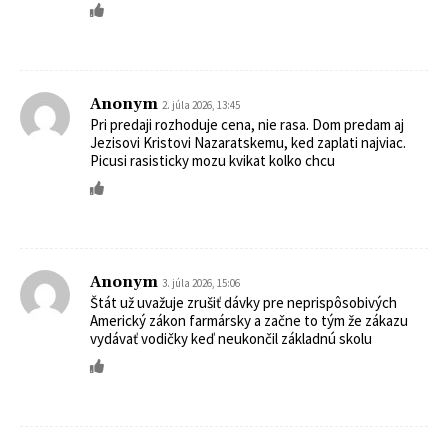
Anonym
2. júla 2026, 13:45
Pri predaji rozhoduje cena, nie rasa. Dom predam aj
Jezisovi Kristovi Nazaratskemu, ked zaplati najviac.
Picusi rasisticky mozu kvikat kolko chcu
Anonym
3. júla 2026, 15:06
Štát už uvažuje zrušiť dávky pre neprispôsobivých
Americký zákon farmársky a začne to tým že zákazu
vydávať vodičky keď neukončil základnú skolu