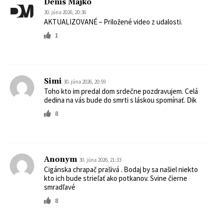
Denis Majko
30. júna 2026, 20:36
AKTUALIZOVANÉ – Priložené video z udalosti.
1
Simi
30. júna 2026, 20:59
Toho kto im predal dom srdečne pozdravujem. Celá
dedina na vás bude do smrti s láskou spomínať. Dik
8
Anonym
30. júna 2026, 21:33
Cigánska chrapač prašivá . Bodaj by sa našiel niekto
kto ich bude strieľať ako potkanov. Svine čierne
smradľavé
8