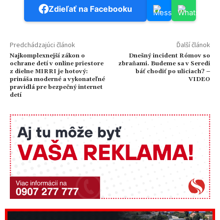
Zdieľať na Facebooku
Predchádzajúci článok
Ďalší článok
Najkomplexnejší zákon o
Dnešný incident Rómov so
ochrane detí v online priestore
zbraňami. Budeme sa v Seredi
z dielne MIRRI je hotový:
báť chodiť po uliciach? –
prináša moderné a vykonateľné
VIDEO
pravidlá pre bezpečný internet
detí