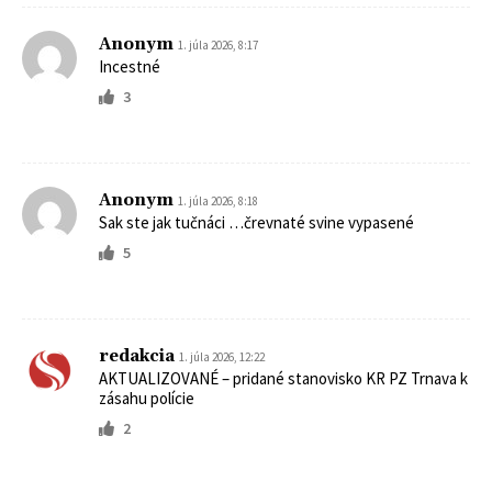
Anonym
1. júla 2026, 8:17
Incestné
3
Anonym
1. júla 2026, 8:18
Sak ste jak tučnáci …črevnaté svine vypasené
5
redakcia
1. júla 2026, 12:22
AKTUALIZOVANÉ – pridané stanovisko KR PZ Trnava k
zásahu polície
2