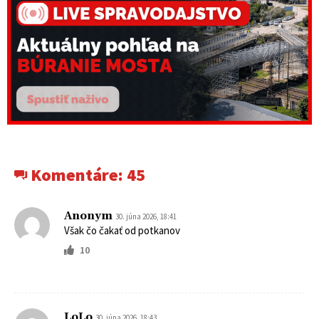
Komentáre:
45
Anonym
30. júna 2026, 18:41
Však čo čakať od potkanov
10
LoLo
30. júna 2026, 18:43