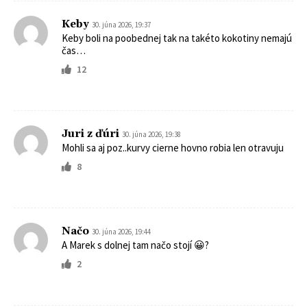
Keby
30. júna 2026, 19:37
Keby boli na poobednej tak na takéto kokotiny nemajú
čas…
12
Juri z ďúri
30. júna 2026, 19:38
Mohli sa aj poz..kurvy cierne hovno robia len otravuju
8
Načo
30. júna 2026, 19:44
A Marek s dolnej tam načo stojí 😀?
2