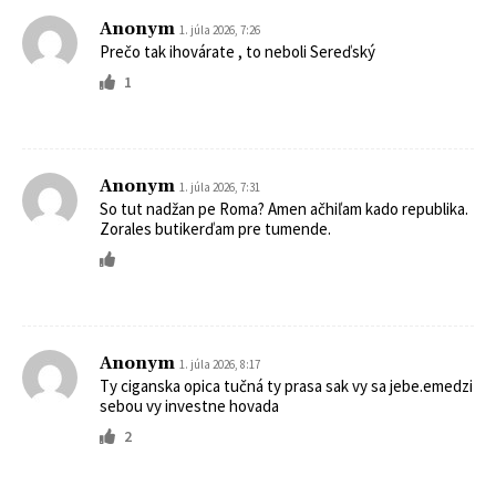
Anonym
1. júla 2026, 7:26
Prečo tak ihovárate , to neboli Sereďský
1
Anonym
1. júla 2026, 7:31
So tut nadžan pe Roma? Amen ačhiľam kado republika.
Zorales butikerďam pre tumende.
Anonym
1. júla 2026, 8:17
Ty ciganska opica tučná ty prasa sak vy sa jebe.emedzi
sebou vy investne hovada
2