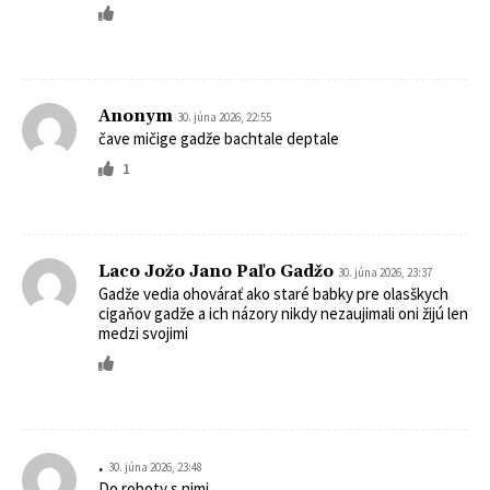
Anonym
30. júna 2026, 22:55
čave mičige gadže bachtale deptale
1
Laco Jožo Jano Paľo Gadžo
30. júna 2026, 23:37
Gadže vedia ohovárať ako staré babky pre olasškych
cigaňov gadže a ich názory nikdy nezaujimali oni žijú len
medzi svojimi
.
30. júna 2026, 23:48
Do roboty s nimi