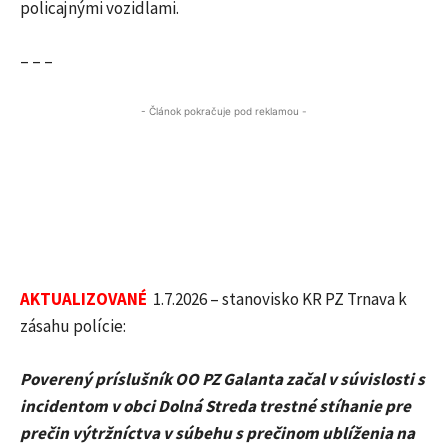
policajnými vozidlami.
– – –
- Článok pokračuje pod reklamou -
AKTUALIZOVANÉ
1.7.2026 – stanovisko KR PZ Trnava k
zásahu polície:
Poverený príslušník OO PZ Galanta začal v súvislosti s
incidentom v obci Dolná Streda trestné stíhanie pre
prečin výtržníctva v súbehu s prečinom ublíženia na