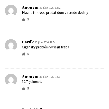
Anonym
30. júna 2026, 19:52
Hlavne im treba predat dom v strede dediny.
5
Pavúk
30. júna 2026, 19:54
Cigánsky problém vyriešiť treba
5
Anonym
30. júna 2026, 20:26
12.7 gulomet..
5