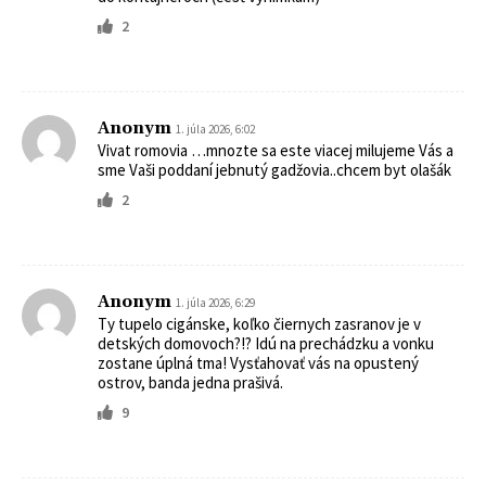
2
Anonym
1. júla 2026, 6:02
Vivat romovia …mnozte sa este viacej milujeme Vás a
sme Vaši poddaní jebnutý gadžovia..chcem byt olašák
2
Anonym
1. júla 2026, 6:29
Ty tupelo cigánske, koľko čiernych zasranov je v
detských domovoch?!? Idú na prechádzku a vonku
zostane úplná tma! Vysťahovať vás na opustený
ostrov, banda jedna prašivá.
9