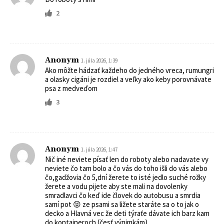
2
Anonym
1. júla 2026, 1:39
Ako môžte hádzať každeho do jedného vreca, rumungri
a olasky cigáni je rozdiel a veľky ako keby porovnávate
psa z medveďom
3
Anonym
1. júla 2026, 1:47
Nič iné neviete písať len do roboty alebo nadavate vy
neviete čo tam bolo a čo vás do toho išli do vás alebo
čo,gadžovia čo 5,dní žerete to isté jedlo suché rožky
žerete a vodu pijete aby ste mali na dovolenky
smradlavci čo keď ide človek do autobusu a smrdia
samí pot 😝 ze psami sa ližete staráte sa o to jak o
decko a Hlavná vec že deti týraťe dávate ich barz kam
do kontajneroch (česť výnimkám)