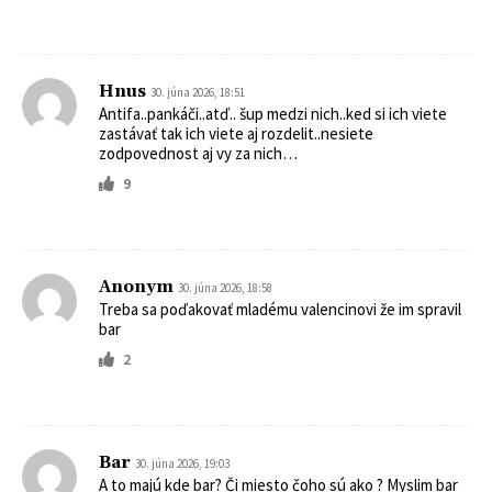
Hnus
30. júna 2026, 18:51
Antifa..pankáči..atď.. šup medzi nich..ked si ich viete
zastávať tak ich viete aj rozdelit..nesiete
zodpovednost aj vy za nich…
9
Anonym
30. júna 2026, 18:58
Treba sa poďakovať mladému valencinovi že im spravil
bar
2
Bar
30. júna 2026, 19:03
A to majú kde bar? Či miesto čoho sú ako ? Myslim bar