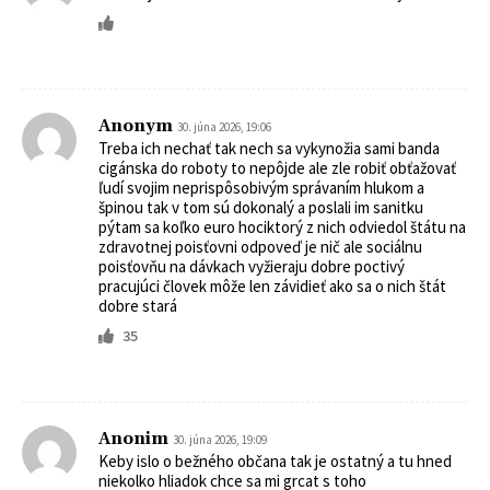
Anonym
30. júna 2026, 19:06
Treba ich nechať tak nech sa vykynožia sami banda
cigánska do roboty to nepôjde ale zle robiť obťažovať
ľudí svojim neprispôsobivým správaním hlukom a
špinou tak v tom sú dokonalý a poslali im sanitku
pýtam sa koľko euro hociktorý z nich odviedol štátu na
zdravotnej poisťovni odpoveď je nič ale sociálnu
poisťovňu na dávkach vyžieraju dobre poctivý
pracujúci človek môže len závidieť ako sa o nich štát
dobre stará
35
Anonim
30. júna 2026, 19:09
Keby islo o bežného občana tak je ostatný a tu hned
niekolko hliadok chce sa mi grcat s toho