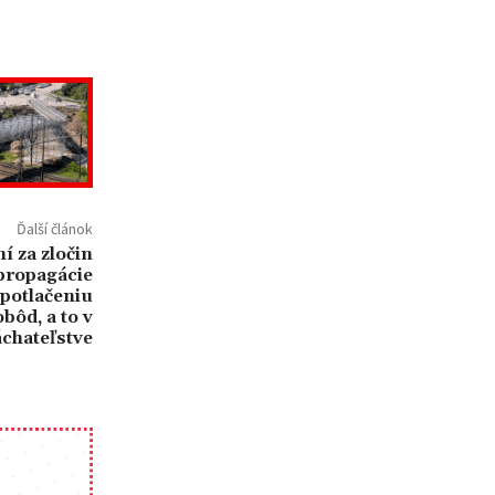
Ďalší článok
 za zločin
 propagácie
potlačeniu
bôd, a to v
chateľstve