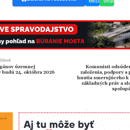
článok
rgánov územnej
Komunisti odsúdení
 budú 24. októbra 2026
založenia, podpory a
hnutia smerujúceho k 
základných práv a slo
spolupá
-