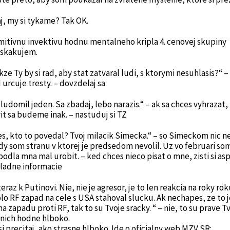
j, my si tykame? Tak OK.
mitivnu invektivu hodnu mentalneho kripla 4. cenovej skupiny
skakujem.
kze Ty by si rad, aby stat zatvaral ludi, s ktorymi nesuhlasis?“ – n
 urcuje tresty. – dovzdelaj sa
 ludomil jeden. Sa zbadaj, lebo narazis.“ – ak sa chces vyhrazat,
it sa budeme inak. – nastuduj si TZ
es, kto to povedal? Tvoj milacik Simecka.“ – so Simeckom nic 
dy som stranu v ktorej je predsedom nevolil. Uz vo februari som
podla mna mal urobit. – ked chces nieco pisat o mne, zisti si as
ladne informacie
teraz k Putinovi. Nie, nie je agresor, je to len reakcia na roky ro
lo RF zapad na cele s USA stahoval slucku. Ak nechapes, ze to 
na zapadu proti RF, tak to su Tvoje sracky. “ – nie, to su prave T
v nich hodne hlboko.
si precitaj, ako strasne hlboko. Ide o oficialny web MZV SR: