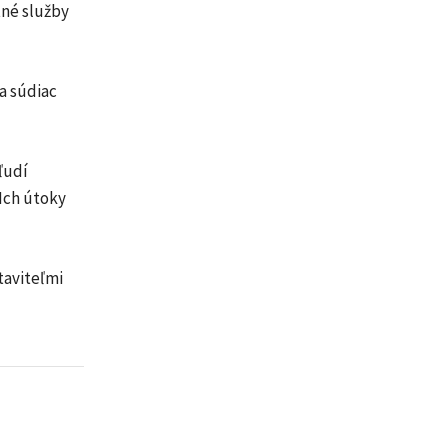
tné služby
a súdiac
 ľudí
Ich útoky
taviteľmi