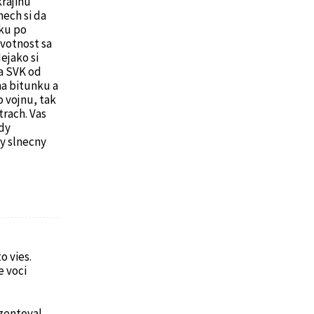
rajinu
nech si da
rku po
ivotnost sa
ejako si
a SVK od
na bitunku a
o vojnu, tak
trach. Vas
dy
ny slnecny
o vies.
e voci
zentoval.