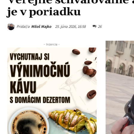
Verejné schvaľovanie 
je v poriadku
Pridal/a
Miloš Majko
25. júna 2026, 16:58
26
- Inzercia -