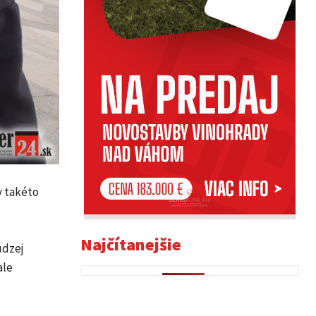
y takéto
Najčítanejšie
udzej
ale