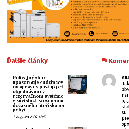
Ďalšie články
Komen
an
Policajný zbor
upozorňuje cudzincov
Tak
na správny postup pri
aby
objednávaní v
nar
rezervačnom systéme
je 
v súvislosti so zmenou
dočasného útočiska na
sta
pobyt
su 
4. augusta 2026, 12:43
pre
spo