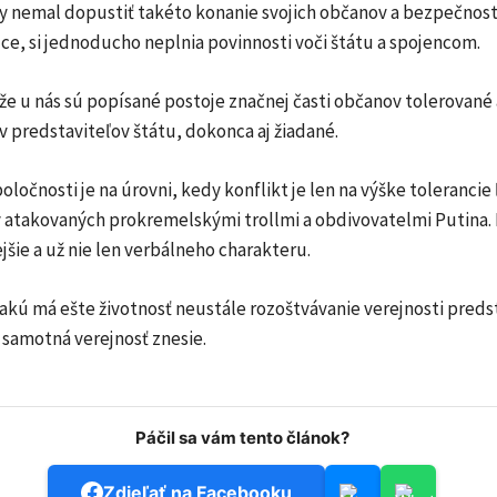
by nemal dopustiť takéto konanie svojich občanov a bezpečnos
ce, si jednoducho neplnia povinnosti voči štátu a spojencom.
e u nás sú popísané postoje značnej časti občanov tolerované 
 predstaviteľov štátu, dokonca aj žiadané.
poločnosti je na úrovni, kedy konflikt je len na výške tolerancie
 atakovaných prokremelskými trollmi a obdivovatelmi Putina. 
ejšie a už nie len verbálneho charakteru.
 akú má ešte životnosť neustále rozoštvávanie verejnosti preds
 samotná verejnosť znesie.
Páčil sa vám tento článok?
Zdieľať na Facebooku