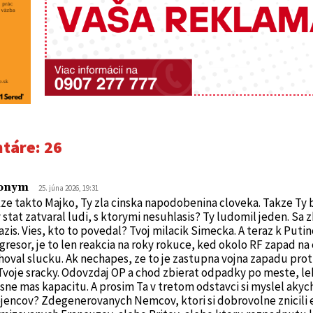
táre:
26
onym
25. júna 2026, 19:31
ze takto Majko, Ty zla cinska napodobenina cloveka. Takze Ty b
 stat zatvaral ludi, s ktorymi nesuhlasis? Ty ludomil jeden. Sa 
azis. Vies, kto to povedal? Tvoj milacik Simecka. A teraz k Putino
agresor, je to len reakcia na roky rokuce, ked okolo RF zapad na
hoval slucku. Ak nechapes, ze to je zastupna vojna zapadu proti
Tvoje sracky. Odovzdaj OP a chod zbierat odpadky po meste, le
sne mas kapacitu. A prosim Ta v tretom odstavci si myslel akyc
jencov? Zdegenerovanych Nemcov, ktori si dobrovolne znicili