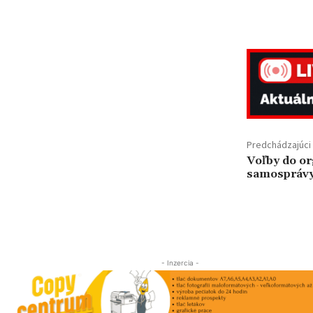
Predchádzajúci 
Voľby do o
samosprávy
- Inzercia -