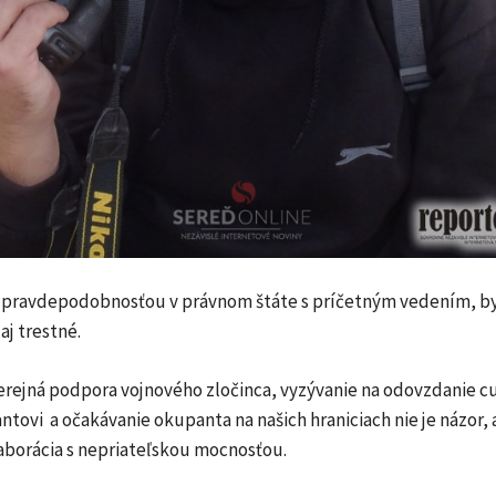
u pravdepodobnosťou v právnom štáte s príčetným vedením, b
aj trestné.
verejná podpora vojnového zločinca, vyzývanie na odovzdanie c
ntovi a očakávanie okupanta na našich hraniciach nie je názor, 
aborácia s nepriateľskou mocnosťou.