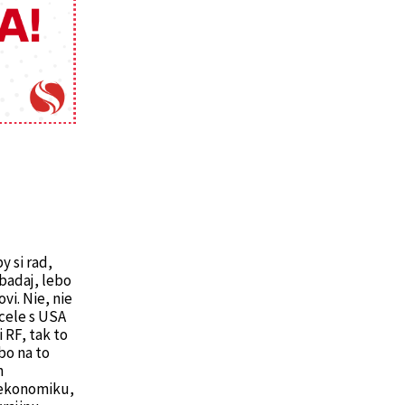
y si rad,
zbadaj, lebo
vi. Nie, nie
 cele s USA
 RF, tak to
bo na to
h
 ekonomiku,