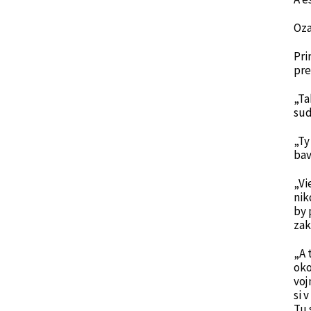
Oza
Pri
pre
„Ta
sud
„Ty
bav
„Vi
nik
by 
zak
„A 
oko
voj
si 
Tu 