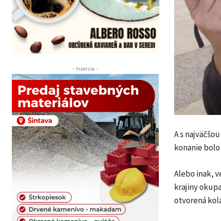
- Inzercia -
A s najväčšo
konanie bolo 
Alebo inak, 
krajiny okupa
otvorená kol