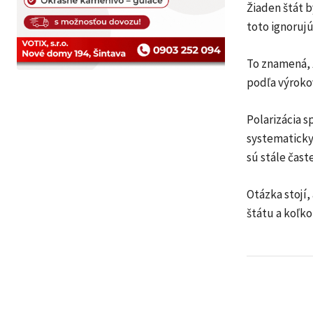
Žiaden štát 
toto ignorujú
To znamená, ž
podľa výrokov
Polarizácia s
systematicky
sú stále čast
Otázka stojí,
štátu a koľko