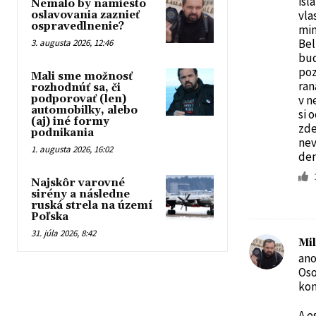
isl
Nemalo by namiesto
vla
oslavovania zaznieť
ospravedlnenie?
min
Bel
3. augusta 2026, 12:46
bud
poz
Mali sme možnosť
ran
rozhodnúť sa, či
podporovať (len)
v n
automobilky, alebo
si 
(aj) iné formy
zde
podnikania
nev
1. augusta 2026, 16:02
den
Najskôr varovné
sirény a následne
ruská strela na území
Poľska
31. júla 2026, 8:42
Mi
ano
Oso
kon
A e