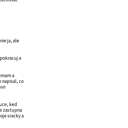
ie ja, ale
 pokracuj a
nemam a
 napisal, co
pon
kuce, ked
je zastupna
voje sracky a