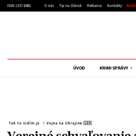
ISSN 1337-8481
O nás
Tip na článok
Reklama
Kontakty
Arch
ÚVOD
KRIMI SPRÁVY
Tak to vidím ja
Vojna na Ukrajine 🇺🇦