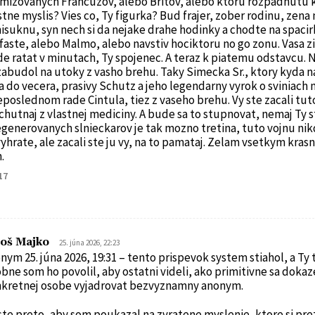
amizovanych Francuzov, alebo Britov, alebo ktoru rozpadnutu k
stne myslis? Vies co, Ty figurka? Bud frajer, zober rodinu, zena 
isuknu, syn nech si da nejake drahe hodinky a chodte na spaci
faste, alebo Malmo, alebo navstiv hociktoru no go zonu. Vasa z
e ratat v minutach, Ty spojenec. A teraz k piatemu odstavcu. N
abudol na utoky z vasho brehu. Taky Simecka Sr., ktory kyda n
a do vecera, prasivy Schutz a jeho legendarny vyrok o sviniach 
eposlednom rade Cintula, tiez z vaseho brehu. Vy ste zacali tut
ochutnaj z vlastnej mediciny. A bude sa to stupnovat, nemaj Ty s
generovanych slnieckarov je tak mozno tretina, tuto vojnu nik
yhrate, ale zacali ste ju vy, na to pamataj. Zelam vsetkym kras
.
17
loš Majko
25. júna 2026, 22:23
nym 25. júna 2026, 19:31 – tento prispevok system stiahol, a Ty t
bne som ho povolil, aby ostatni videli, ako primitivne sa dokaz
kretnej osobe vyjadrovat bezvyznamny anonym.
ste preto, aby som poukazal na zvratene myslenie, ktore si pre