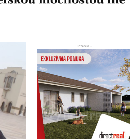
teľskou mocnosťou nie
Zdieľať
- Inzercia -