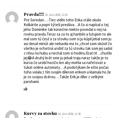
Pravda!!!!
16. júna 2026, 11:01
Pre Seredan…-Tiez vidím toho Erika stále okolo
Kolkárňe a popri týteši predáva…A čo si napísal o tej
jeho Dominike tak konečne niekto povedal o nej na
rovinu pravdu.Teraz sa za to aj hanbím a ľutujem to ale
mal som tú česť a za stovku som si ju kúpil jebal som ju
asi desať minút ale nebavilo ma to ,chcel som skúsiť čo
všetko je ochotná urobiť za tú stovku tak som jej sadol
z riťou na hubu a nechal som si hodinu lízať riť…chutilo
jej😂A druhý krát sme ju jebali traja naraz takže je to
kurva čo urobí hocičo len aby mohla sa nafetovat a
tukat online automaty….A podotýkam že ešte počas
toho volala z tím svojim dílerom erikom a klamala ho že
je zo svojou dcérou….Takže Erik je díler z veľkými
parohami.
Kurvy za stovku
16. júna 2026, 11:30