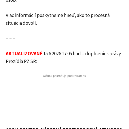
osôb.
Viac informácií poskytneme hneď, ako to procesná
situácia dovolí.
– – –
AKTUALIZOVANÉ
15.6.2026 17:05 hod – doplnenie správy
Prezídia PZ SR:
- Článok pokračuje pod reklamou -