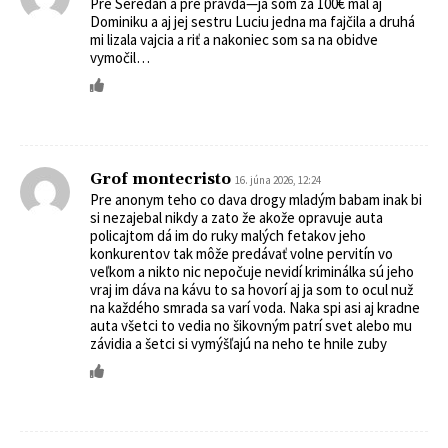
Pre Seredan a pre pravda—ja som za 100€ mal aj
Dominiku a aj jej sestru Luciu jedna ma fajčila a druhá
mi lizala vajcia a riť a nakoniec som sa na obidve
vymočil…
Grof montecristo
16. júna 2026, 12:24
Pre anonym teho co dava drogy mladým babam inak bi
si nezajebal nikdy a zato že akože opravuje auta
policajtom dá im do ruky malých fetakov jeho
konkurentov tak môže predávať volne pervitín vo
veľkom a nikto nic nepočuje nevidí kriminálka sú jeho
vraj im dáva na kávu to sa hovorí aj ja som to ocul nuž
na každého smrada sa varí voda. Naka spi asi aj kradne
auta všetci to vedia no šikovným patrí svet alebo mu
závidia a šetci si vymýšľajú na neho te hnile zuby