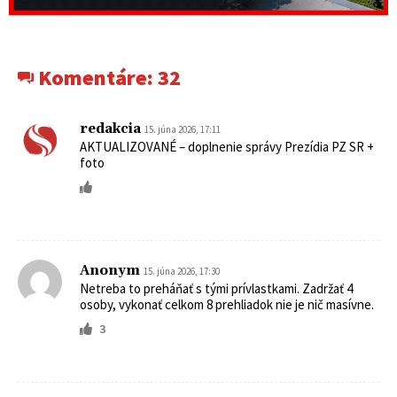
Komentáre:
32
redakcia
15. júna 2026, 17:11
AKTUALIZOVANÉ – doplnenie správy Prezídia PZ SR +
foto
Anonym
15. júna 2026, 17:30
Netreba to preháňať s tými prívlastkami. Zadržať 4
osoby, vykonať celkom 8 prehliadok nie je nič masívne.
3