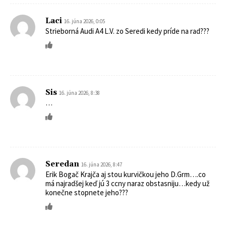
Laci
16. júna 2026, 0:05
Strieborná Audi A4 L.V. zo Seredi kedy príde na rad???
Sis
16. júna 2026, 8:38
…
Seredan
16. júna 2026, 8:47
Erik Bogač Krajča aj stou kurvičkou jeho D.Grm….co
má najradšej keď jú 3 ccny naraz obstasniju…kedy už
konečne stopnete jeho???