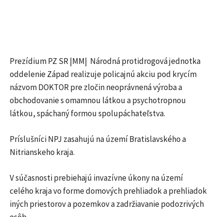
Prezídium PZ SR |MM| Národná protidrogová jednotka
oddelenie Západ realizuje policajnú akciu pod krycím
názvom DOKTOR pre zločin neoprávnená výroba a
obchodovanie s omamnou látkou a psychotropnou
látkou, spáchaný formou spolupáchateľstva.
Príslušníci NPJ zasahujú na území Bratislavského a
Nitrianskeho kraja.
V súčasnosti prebiehajú invazívne úkony na území
celého kraja vo forme domových prehliadok a prehliadok
iných priestorov a pozemkov a zadržiavanie podozrivých