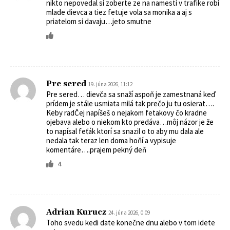
nikto nepovedal si zoberte ze na namesti v trafike robi
mlade dievca a tiez fetuje vola sa monika a aj s
priatelom si davaju…jeto smutne
Pre sered
19. júna 2026, 11:12
Pre sered… dievča sa snaží aspoň je zamestnaná keď
prídem je stále usmiata milá tak prečo ju tu osierat….
Keby radČej napíšeš o nejakom fetakovy čo kradne
ojebava alebo o niekom kto predáva…môj názor je že
to napísal feťák ktorí sa snazil o to aby mu dala ale
nedala tak teraz len doma hoňí a vypisuje
komentáre….prajem pekný deň
4
Adrian Kurucz
24. júna 2026, 0:09
Toho svedu kedi date konečne dnu alebo v tom idete