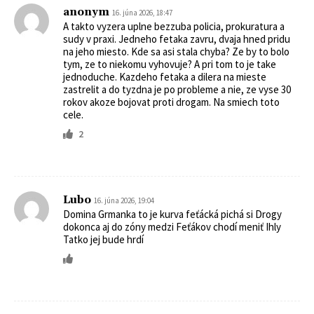
anonym
16. júna 2026, 18:47
A takto vyzera uplne bezzuba policia, prokuratura a
sudy v praxi. Jedneho fetaka zavru, dvaja hned pridu
na jeho miesto. Kde sa asi stala chyba? Ze by to bolo
tym, ze to niekomu vyhovuje? A pri tom to je take
jednoduche. Kazdeho fetaka a dilera na mieste
zastrelit a do tyzdna je po probleme a nie, ze vyse 30
rokov akoze bojovat proti drogam. Na smiech toto
cele.
2
Lubo
16. júna 2026, 19:04
Domina Grmanka to je kurva feťácká pichá si Drogy
dokonca aj do zóny medzi Feťákov chodí meniť Ihly
Tatko jej bude hrdí