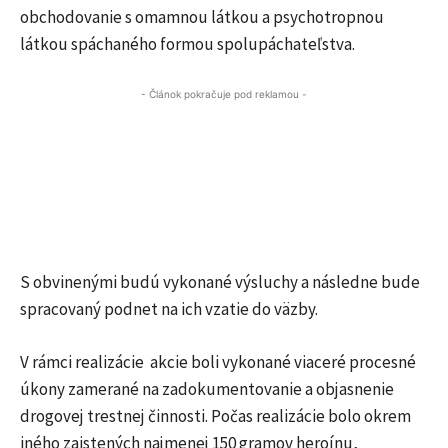
obchodovanie s omamnou látkou a psychotropnou
látkou spáchaného formou spolupáchateľstva.
- Článok pokračuje pod reklamou -
S obvinenými budú vykonané výsluchy a následne bude
spracovaný podnet na ich vzatie do väzby.
V rámci realizácie akcie boli vykonané viaceré procesné
úkony zamerané na zadokumentovanie a objasnenie
drogovej trestnej činnosti. Počas realizácie bolo okrem
iného zaistených najmenej 150 gramov heroínu,