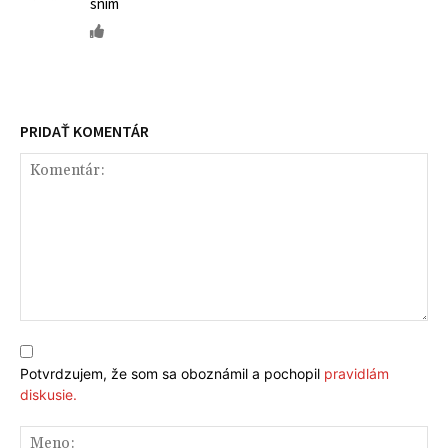
snim
PRIDAŤ KOMENTÁR
Komentár:
Potvrdzujem, že som sa oboznámil a pochopil
pravidlám
diskusie.
Me