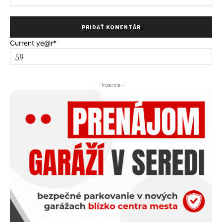
Current ye
@r
*
- Inzercia -