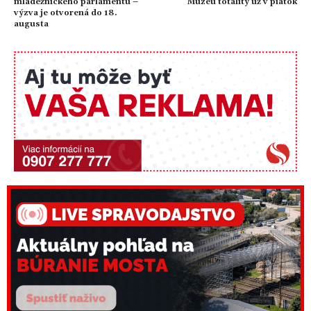
mládežníckeho parlamentu –
Múzeu totality už v piatok
výzva je otvorená do 18.
augusta