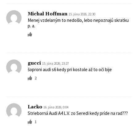
Michal Hoffman
15. júna 2026, 22:30
Menej vzdelaným to nedošlo, lebo nepoznajú skratku
p. a.
gucci
15. júna 2026, 23:27
šoproni audi s6 kedy pri kostole až to oči bije
2
Lacko
16. júna 2026, 0:04
Strieborná Audi A4 L.V. zo Seredi kedy príde na rad???
1