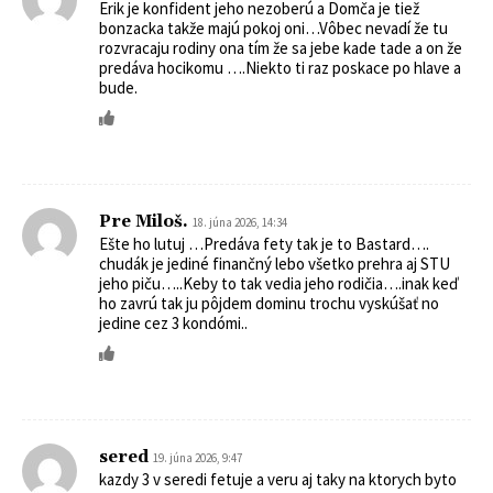
Erik je konfident jeho nezoberú a Domča je tiež
bonzacka takže majú pokoj oni…Vôbec nevadí že tu
rozvracaju rodiny ona tím že sa jebe kade tade a on že
predáva hocikomu ….Niekto ti raz poskace po hlave a
bude.
Pre Miloš.
18. júna 2026, 14:34
Ešte ho lutuj …Predáva fety tak je to Bastard….
chudák je jediné finančný lebo všetko prehra aj STU
jeho piču…..Keby to tak vedia jeho rodičia….inak keď
ho zavrú tak ju pôjdem dominu trochu vyskúšať no
jedine cez 3 kondómi..
sered
19. júna 2026, 9:47
kazdy 3 v seredi fetuje a veru aj taky na ktorych byto