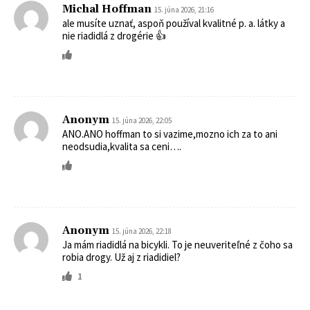
Michal Hoffman
15. júna 2026, 21:16
ale musíte uznať, aspoň používal kvalitné p. a. látky a
nie riadidlá z drogérie 👍
Anonym
15. júna 2026, 22:05
ANO.ANO hoffman to si vazime,mozno ich za to ani
neodsudia,kvalita sa ceni….
Anonym
15. júna 2026, 22:18
Ja mám riadidlá na bicykli. To je neuveriteľné z čoho sa
robia drogy. Už aj z riadidiel?
1