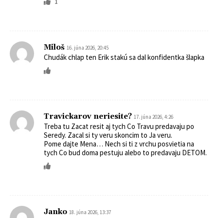
1
Miloš
16. júna 2026, 20:45
Chudák chlap ten Erik stakú sa dal konfidentka šlapka
Travickarov neriesite?
17. júna 2026, 4:26
Treba tu Zacat resit aj tych Co Travu predavaju po
Seredy. Zacal si ty veru skoncim to Ja veru.
Pome dajte Mena… Nech si ti z vrchu posvietia na
tych Co bud doma pestuju alebo to predavaju DETOM.
Janko
18. júna 2026, 13:37