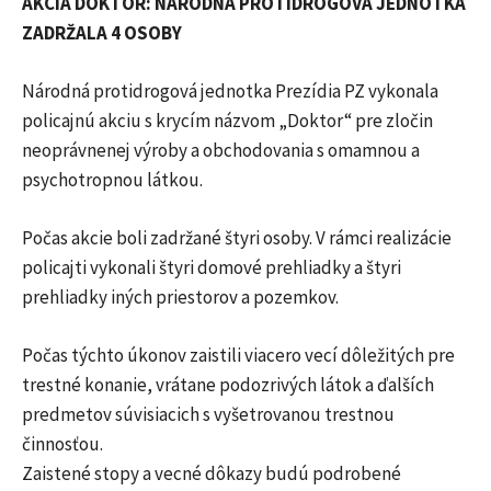
AKCIA DOKTOR: NÁRODNÁ PROTIDROGOVÁ JEDNOTKA
ZADRŽALA 4 OSOBY
Národná protidrogová jednotka Prezídia PZ vykonala
policajnú akciu s krycím názvom „Doktor“ pre zločin
neoprávnenej výroby a obchodovania s omamnou a
psychotropnou látkou.
Počas akcie boli zadržané štyri osoby. V rámci realizácie
policajti vykonali štyri domové prehliadky a štyri
prehliadky iných priestorov a pozemkov.
Počas týchto úkonov zaistili viacero vecí dôležitých pre
trestné konanie, vrátane podozrivých látok a ďalších
predmetov súvisiacich s vyšetrovanou trestnou
činnosťou.
Zaistené stopy a vecné dôkazy budú podrobené