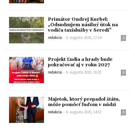
Primátor Ondrej Kurbel:
„Odsudzujem násilný útok na
vodiča taxislužby v Seredi“
redakcia
-
6. augusta 2026, 17:14
0
Projekt Ľudia a hrady bude
pokračovať aj v roku 2027
redakcia
-
6. augusta 2026, 16:35
0
Majetok, ktorý prepadol štátu,
môže pomôcť ľuďom v núdzi
redakcia
-
6. augusta 2026, 14:52
0