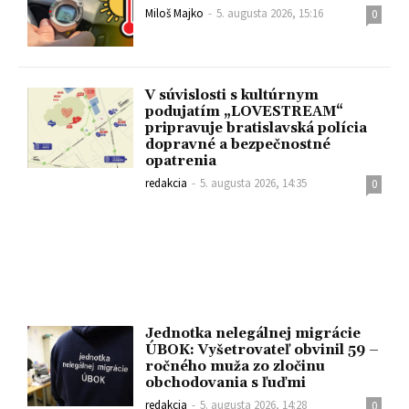
Miloš Majko
-
5. augusta 2026, 15:16
0
V súvislosti s kultúrnym
podujatím „LOVESTREAM“
pripravuje bratislavská polícia
dopravné a bezpečnostné
opatrenia
redakcia
-
5. augusta 2026, 14:35
0
Jednotka nelegálnej migrácie
ÚBOK: Vyšetrovateľ obvinil 59 –
ročného muža zo zločinu
obchodovania s ľuďmi
redakcia
-
5. augusta 2026, 14:28
0