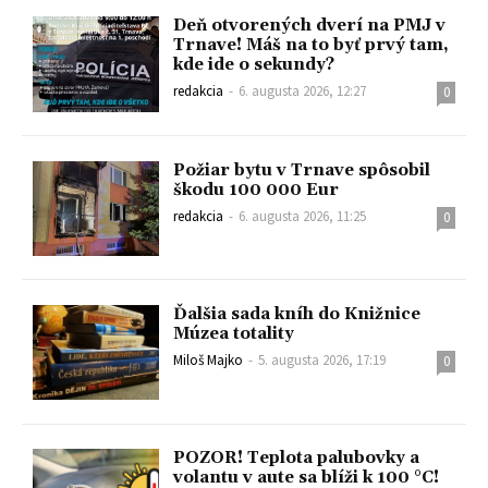
Deň otvorených dverí na PMJ v
Trnave! Máš na to byť prvý tam,
kde ide o sekundy?
redakcia
-
6. augusta 2026, 12:27
0
Požiar bytu v Trnave spôsobil
škodu 100 000 Eur
redakcia
-
6. augusta 2026, 11:25
0
Ďalšia sada kníh do Knižnice
Múzea totality
Miloš Majko
-
5. augusta 2026, 17:19
0
POZOR! Teplota palubovky a
volantu v aute sa blíži k 100 °C!