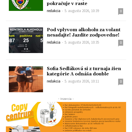
pokračuje v raste
redakcia
-
5. augusta 2026, 10:39
0
Pod vplyvom alkoholu za volant
nesadajte! Jazdite zodpovedne!
redakcia
-
5. augusta 2026, 10:35
0
Sofia Sedláková si z turnaja žien
kategórie A odnáša double
redakcia
-
5. augusta 2026, 10:11
0
- Inzercia -