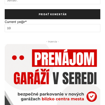
Current ye
@r
*
- Inzercia -