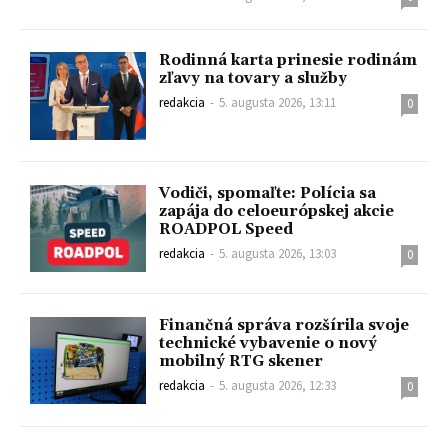
Rodinná karta prinesie rodinám
zľavy na tovary a služby
redakcia
-
5. augusta 2026, 13:11
0
Vodiči, spomaľte: Polícia sa
zapája do celoeurópskej akcie
ROADPOL Speed
redakcia
-
5. augusta 2026, 13:03
0
Finančná správa rozšírila svoje
technické vybavenie o nový
mobilný RTG skener
redakcia
-
5. augusta 2026, 12:33
0