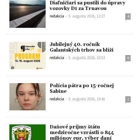
Diaľničiari sa pustili do úpravy
vozovky D1 za Trnavou
redakcia
-
5. augusta 2026, 12:27
4
Jubilejný 40. ročník
Galantských trhov sa blíži
redakcia
-
5. augusta 2026, 10:53
0
Polícia pátra po 15-ročnej
Sabine
redakcia
-
5. augusta 2026, 10:41
1
Daňové príjmy štátu
medziročne vzrástli o 844
miliónov eur, výber daní