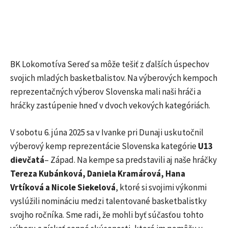
BK Lokomotíva Sereď sa môže tešiť z ďalších úspechov
svojich mladých basketbalistov. Na výberových kempoch
reprezentačných výberov Slovenska mali naši hráči a
hráčky zastúpenie hneď v dvoch vekových kategóriách.
V sobotu 6. júna 2025 sa v Ivanke pri Dunaji uskutočnil
výberový kemp reprezentácie Slovenska kategórie
U13
dievčatá
– Západ. Na kempe sa predstavili aj naše hráčky
Tereza Kubánková, Daniela Kramárová, Hana
Vrtíková a Nicole Siekelová
, ktoré si svojimi výkonmi
vyslúžili nomináciu medzi talentované basketbalistky
svojho ročníka. Sme radi, že mohli byť súčasťou tohto