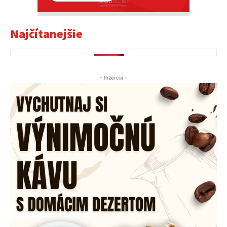
Najčítanejšie
- Inzercia -