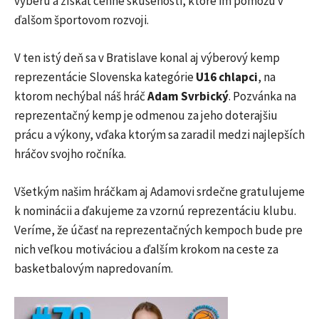
výberu a získať cenné skúsenosti, ktoré im pomôžu v
ďalšom športovom rozvoji.
V ten istý deň sa v Bratislave konal aj výberový kemp
reprezentácie Slovenska kategórie
U16 chlapci
, na
ktorom nechýbal náš hráč
Adam Svrbický
. Pozvánka na
reprezentačný kemp je odmenou za jeho doterajšiu
prácu a výkony, vďaka ktorým sa zaradil medzi najlepších
hráčov svojho ročníka.
Všetkým našim hráčkam aj Adamovi srdečne gratulujeme
k nominácii a ďakujeme za vzornú reprezentáciu klubu.
Veríme, že účasť na reprezentačných kempoch bude pre
nich veľkou motiváciou a ďalším krokom na ceste za
basketbalovým napredovaním.