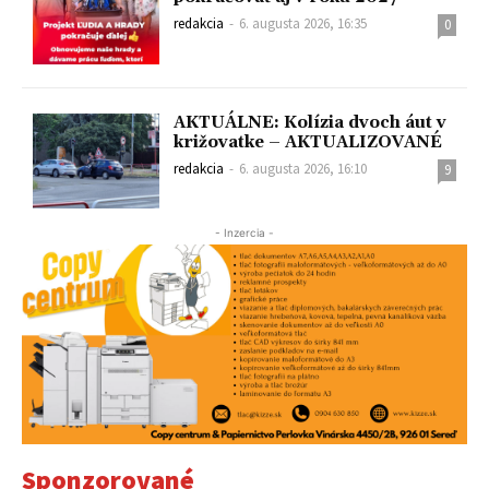
redakcia
-
6. augusta 2026, 16:35
0
AKTUÁLNE: Kolízia dvoch áut v
križovatke – AKTUALIZOVANÉ
redakcia
-
6. augusta 2026, 16:10
9
- Inzercia -
Sponzorované