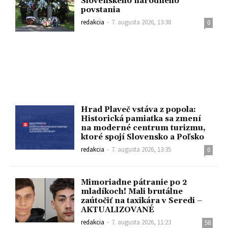
Slovenského národného
povstania
redakcia
-
7. augusta 2026, 13:38
0
Hrad Plaveč vstáva z popola:
Historická pamiatka sa zmení
na moderné centrum turizmu,
ktoré spojí Slovensko a Poľsko
redakcia
-
7. augusta 2026, 13:35
0
Mimoriadne pátranie po 2
mladíkoch! Mali brutálne
zaútočiť na taxikára v Seredi –
AKTUALIZOVANÉ
redakcia
-
7. augusta 2026, 11:23
58