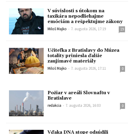
V súvislosti s útokom na
taxikára nepodliehajme
emóciám a rešpektujme zákony
Miloš Majko
-
7. augusta 2026, 17:19
19
Učiteľka z Bratislavy do Múzea
totality priniesla ďalšie
zaujímavé materiály
Miloš Majko
-
7. augusta 2026, 17:11
0
Požiar v areáli Slovnaftu v
Bratislave
redakcia
-
7. augusta 2026, 16:03
0
Vďaka DNA stope odsúdili