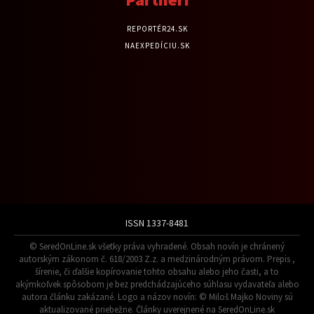
REPORTÉR24.SK
NAEXPEDÍCIU.SK
ISSN 1337-8481
© SeredOnLine.sk všetky práva vyhradené. Obsah novín je chránený
autorským zákonom č. 618/2003 Z.z. a medzinárodným právom. Prepis ,
šírenie, či ďalšie kopírovanie tohto obsahu alebo jeho časti, a to
akýmkoľvek spôsobom je bez predchádzajúceho súhlasu vydavateľa alebo
autora článku zakázané. Logo a názov novín: © Miloš Majko Noviny sú
aktualizované priebežne. Články uverejnené na SeredOnLine.sk