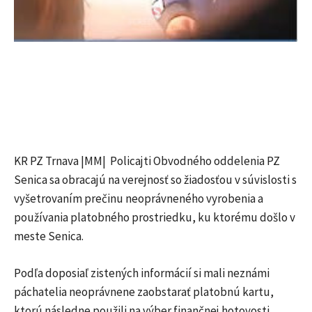
KR PZ Trnava |MM| Policajti Obvodného oddelenia PZ
Senica sa obracajú na verejnosť so žiadosťou v súvislosti s
vyšetrovaním prečinu neoprávneného vyrobenia a
používania platobného prostriedku, ku ktorému došlo v
meste Senica.
Podľa doposiaľ zistených informácií si mali neznámi
páchatelia neoprávnene zaobstarať platobnú kartu,
ktorú následne použili na výber finančnej hotovosti