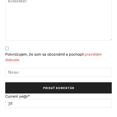
Komentár:
Potvrdzujem, že som sa oboznámil a pochopil
pravidlám
diskusie.
Me
Current ye
@r
*