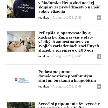
v Maďarsku člena zločineckej
skupiny za prevádzačstvo na päť
rokov väzenia
redakcia
-
7. augusta 2026, 15:40
0
Prilepšia si opatrovateľky aj
kuchárky: Župa zvyšuje platy
všetkých zamestnancov vo
svojich zariadeniach sociálnych
služieb v priemere o 200 eur
redakcia
-
7. augusta 2026, 14:00
4
Podávame pomoc
domácnostiam postihnutým
silnými búrkami a krupobitím
redakcia
-
7. augusta 2026, 13:48
0
Sereď si pripomenie 82. výročie