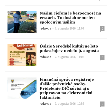
Našim cieľom je bezpečnosť na
cestách. To dosiahneme len
spoločným úsilím
redakcia
-
7. augusta 2026, 11:07
2
Ďalšie Seredské kultúrne leto
pokračuje v nedeľu 9. augusta
redakcia
-
7. augusta 2026, 11:03
0
Finančná správa registruje
ďalšie právnické osoby.
Pridelenie DIČ súvisí aj s
prípravou na elektronickú
fakturáciu
redakcia
-
7. augusta 2026, 10:57
0