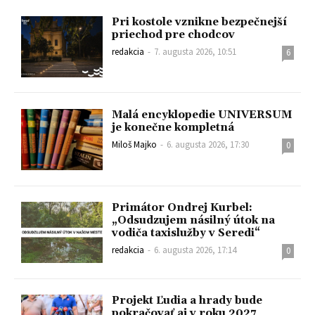
Pri kostole vznikne bezpečnejší
priechod pre chodcov
redakcia
-
7. augusta 2026, 10:51
6
Malá encyklopedie UNIVERSUM
je konečne kompletná
Miloš Majko
-
6. augusta 2026, 17:30
0
Primátor Ondrej Kurbel:
„Odsudzujem násilný útok na
vodiča taxislužby v Seredi“
redakcia
-
6. augusta 2026, 17:14
0
Projekt Ľudia a hrady bude
pokračovať aj v roku 2027