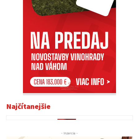
Najčítanejšie
- Inzercia -