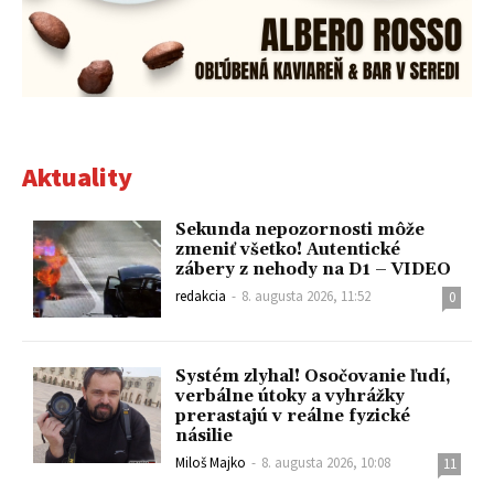
Aktuality
Sekunda nepozornosti môže
zmeniť všetko! Autentické
zábery z nehody na D1 – VIDEO
redakcia
-
8. augusta 2026, 11:52
0
Systém zlyhal! Osočovanie ľudí,
verbálne útoky a vyhrážky
prerastajú v reálne fyzické
násilie
Miloš Majko
-
8. augusta 2026, 10:08
11