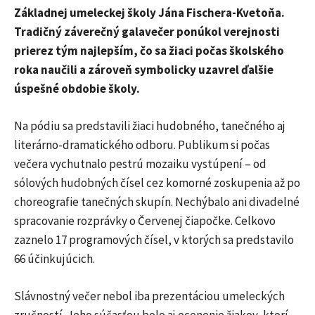
Základnej umeleckej školy Jána Fischera-Kvetoňa.
Tradičný záverečný galavečer ponúkol verejnosti
prierez tým najlepším, čo sa žiaci počas školského
roka naučili a zároveň symbolicky uzavrel ďalšie
úspešné obdobie školy.
Na pódiu sa predstavili žiaci hudobného, tanečného aj
literárno-dramatického odboru. Publikum si počas
večera vychutnalo pestrú mozaiku vystúpení – od
sólových hudobných čísel cez komorné zoskupenia až po
choreografie tanečných skupín. Nechýbalo ani divadelné
spracovanie rozprávky o Červenej čiapočke. Celkovo
zaznelo 17 programových čísel, v ktorých sa predstavilo
66 účinkujúcich.
Slávnostný večer nebol iba prezentáciou umeleckých