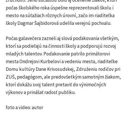
zručností. Jeho súčasťou bolo aj ocenenie žiakov, ktorí
počas školského roka úspešne reprezentovali školu i
mesto na súťažiach rôznych úrovní, začo im riaditeľka
školy Dagmar Šajbidorová udelila verejnú pochvalu.
Počas galavečera zazneli aj slová poďakovania všetkým,
ktorí sa podieľajú na činnosti školy a podporujú rozvoj
mladých talentov. Poďakovanie patrilo primátorovi
mesta Ondrejovi Kurbelovi a vedeniu mesta, riaditeľke
Domu kultúry Dane Krivosudskej, Združeniu rodičov pri
ZUŠ, pedagógom, ale predovšetkým samotným žiakom,
ktorí dokážu svoj talent pretaviť do výnimočných
výkonov a prinášať radosť publiku.
foto a video: autor