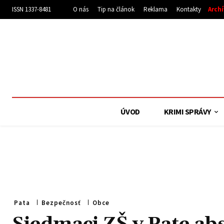
ISSN 1337-8481
O nás
Tip na článok
Reklama
Kontakty
Arch
ÚVOD
KRIMI SPRÁVY
Pata
Bezpečnosť
Obce