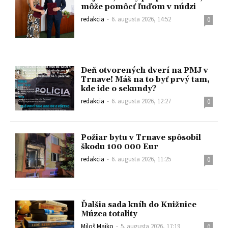
môže pomôcť ľuďom v núdzi
redakcia
-
6. augusta 2026, 14:52
0
Deň otvorených dverí na PMJ v
Trnave! Máš na to byť prvý tam,
kde ide o sekundy?
redakcia
-
6. augusta 2026, 12:27
0
Požiar bytu v Trnave spôsobil
škodu 100 000 Eur
redakcia
-
6. augusta 2026, 11:25
0
Ďalšia sada kníh do Knižnice
Múzea totality
Miloš Majko
-
5. augusta 2026, 17:19
0