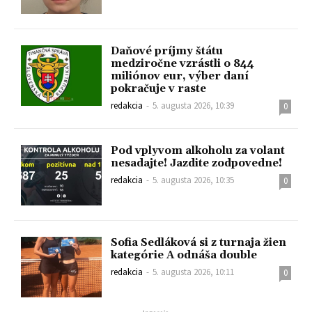
Daňové príjmy štátu
medziročne vzrástli o 844
miliónov eur, výber daní
pokračuje v raste
redakcia
-
5. augusta 2026, 10:39
0
Pod vplyvom alkoholu za volant
nesadajte! Jazdite zodpovedne!
redakcia
-
5. augusta 2026, 10:35
0
Sofia Sedláková si z turnaja žien
kategórie A odnáša double
redakcia
-
5. augusta 2026, 10:11
0