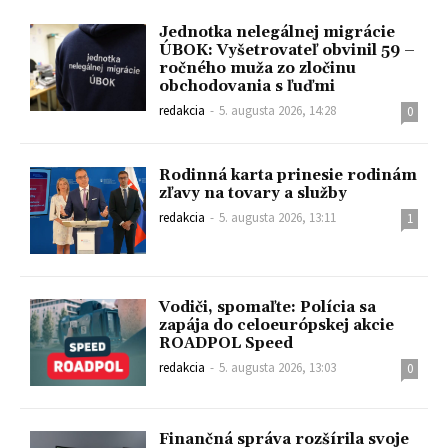
Jednotka nelegálnej migrácie
ÚBOK: Vyšetrovateľ obvinil 59 –
ročného muža zo zločinu
obchodovania s ľuďmi
redakcia
-
5. augusta 2026, 14:28
0
Rodinná karta prinesie rodinám
zľavy na tovary a služby
redakcia
-
5. augusta 2026, 13:11
1
Vodiči, spomaľte: Polícia sa
zapája do celoeurópskej akcie
ROADPOL Speed
redakcia
-
5. augusta 2026, 13:03
0
Finančná správa rozšírila svoje