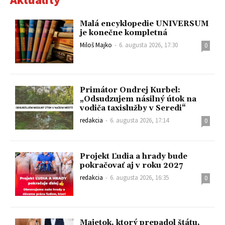
Malá encyklopedie UNIVERSUM
je konečne kompletná
Miloš Majko
-
6. augusta 2026, 17:30
0
Primátor Ondrej Kurbel:
„Odsudzujem násilný útok na
vodiča taxislužby v Seredi“
redakcia
-
6. augusta 2026, 17:14
0
Projekt Ľudia a hrady bude
pokračovať aj v roku 2027
redakcia
-
6. augusta 2026, 16:35
0
Majetok, ktorý prepadol štátu,