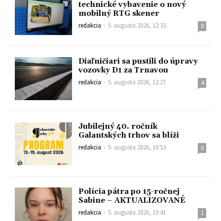
technické vybavenie o nový
mobilný RTG skener
redakcia
-
5. augusta 2026, 12:33
0
Diaľničiari sa pustili do úpravy
vozovky D1 za Trnavou
redakcia
-
5. augusta 2026, 12:27
4
Jubilejný 40. ročník
Galantských trhov sa blíži
redakcia
-
5. augusta 2026, 10:53
0
Polícia pátra po 15-ročnej
Sabine – AKTUALIZOVANÉ
redakcia
-
5. augusta 2026, 10:41
1