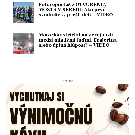
Fotoreportáž z OTVORENIA
MOSTA V SEREDI: Ako prvé
symbolicky prešli deti – VIDEO
Motorkár strieľal na verejnosti
medzi mladými ľuďmi. Frajerina
alebo úplná hlúposť? – VIDEO
- Inzercia -