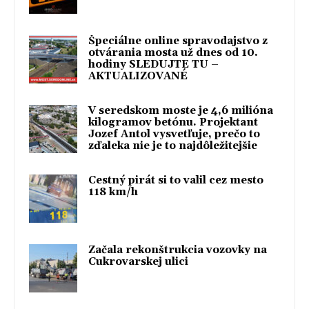
Špeciálne online spravodajstvo z
otvárania mosta už dnes od 10.
hodiny SLEDUJTE TU –
AKTUALIZOVANÉ
V seredskom moste je 4,6 milióna
kilogramov betónu. Projektant
Jozef Antol vysvetľuje, prečo to
zďaleka nie je to najdôležitejšie
Cestný pirát si to valil cez mesto
118 km/h
Začala rekonštrukcia vozovky na
Cukrovarskej ulici