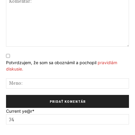
Komentár:
Potvrdzujem, že som sa oboznámil a pochopil
pravidlám
diskusie.
Me
Current ye
@r
*