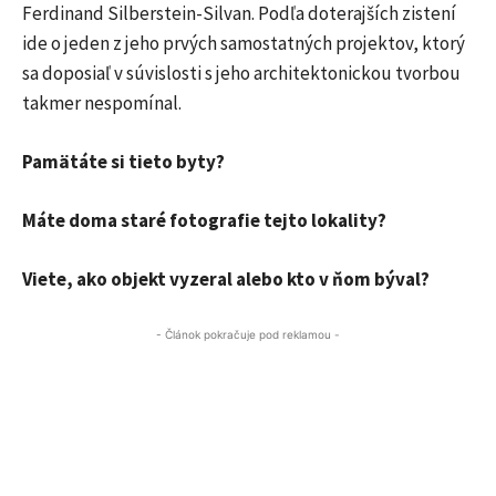
Ferdinand Silberstein-Silvan. Podľa doterajších zistení
ide o jeden z jeho prvých samostatných projektov, ktorý
sa doposiaľ v súvislosti s jeho architektonickou tvorbou
takmer nespomínal.
Pamätáte si tieto byty?
Máte doma staré fotografie tejto lokality?
Viete, ako objekt vyzeral alebo kto v ňom býval?
- Článok pokračuje pod reklamou -