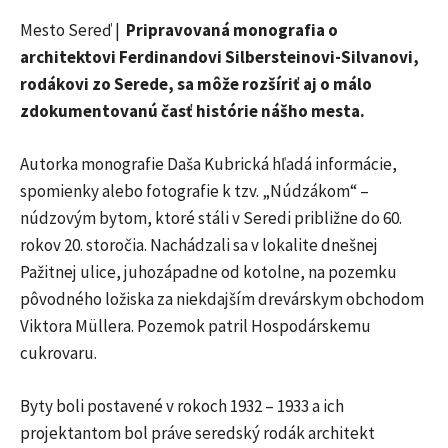
Mesto Sereď |
Pripravovaná monografia o
architektovi Ferdinandovi Silbersteinovi-Silvanovi,
rodákovi zo Serede, sa môže rozšíriť aj o málo
zdokumentovanú časť histórie nášho mesta.
Autorka monografie Daša Kubrická hľadá informácie,
spomienky alebo fotografie k tzv. „Núdzákom“ –
núdzovým bytom, ktoré stáli v Seredi približne do 60.
rokov 20. storočia. Nachádzali sa v lokalite dnešnej
Pažitnej ulice, juhozápadne od kotolne, na pozemku
pôvodného ložiska za niekdajším drevárskym obchodom
Viktora Müllera. Pozemok patril Hospodárskemu
cukrovaru.
Byty boli postavené v rokoch 1932 – 1933 a ich
projektantom bol práve seredský rodák architekt