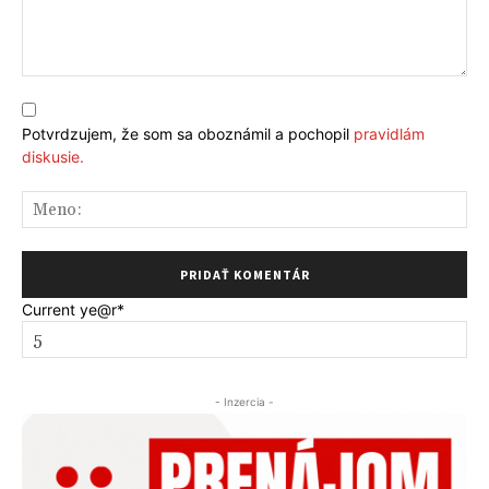
Komentár:
Potvrdzujem, že som sa oboznámil a pochopil
pravidlám
diskusie.
Me
Current ye
@r
*
- Inzercia -