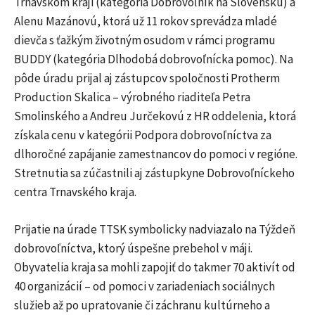
Trnavskom kraji (kategória Dobrovoľník na Slovensku) a
Alenu Mazánovú, ktorá už 11 rokov sprevádza mladé
dievča s ťažkým životným osudom v rámci programu
BUDDY (kategória Dlhodobá dobrovoľnícka pomoc). Na
pôde úradu prijal aj zástupcov spoločnosti Protherm
Production Skalica – výrobného riaditeľa Petra
Smolinského a Andreu Jurčekovú z HR oddelenia, ktorá
získala cenu v kategórii Podpora dobrovoľníctva za
dlhoročné zapájanie zamestnancov do pomoci v regióne.
Stretnutia sa zúčastnili aj zástupkyne Dobrovoľníckeho
centra Trnavského kraja.
Prijatie na úrade TTSK symbolicky nadviazalo na Týždeň
dobrovoľníctva, ktorý úspešne prebehol v máji.
Obyvatelia kraja sa mohli zapojiť do takmer 70 aktivít od
40 organizácií – od pomoci v zariadeniach sociálnych
služieb až po upratovanie či záchranu kultúrneho a