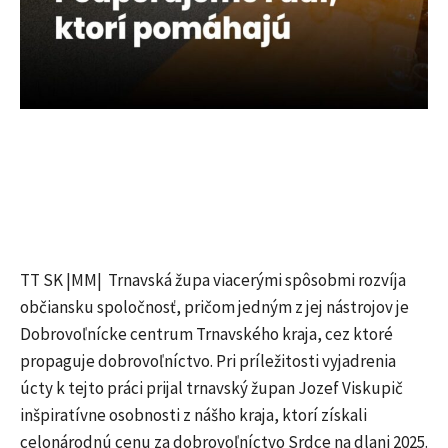
TT SK |MM| Trnavská župa viacerými spôsobmi rozvíja
občiansku spoločnosť, pričom jedným z jej nástrojov je
Dobrovoľnícke centrum Trnavského kraja, cez ktoré
propaguje dobrovoľníctvo. Pri príležitosti vyjadrenia
úcty k tejto práci prijal trnavský župan Jozef Viskupič
inšpiratívne osobnosti z nášho kraja, ktorí získali
celonárodnú cenu za dobrovoľníctvo Srdce na dlani 2025.