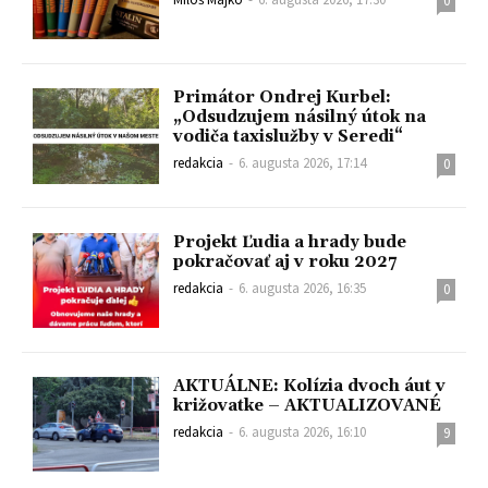
0
Primátor Ondrej Kurbel:
„Odsudzujem násilný útok na
vodiča taxislužby v Seredi“
redakcia
-
6. augusta 2026, 17:14
0
Projekt Ľudia a hrady bude
pokračovať aj v roku 2027
redakcia
-
6. augusta 2026, 16:35
0
AKTUÁLNE: Kolízia dvoch áut v
križovatke – AKTUALIZOVANÉ
redakcia
-
6. augusta 2026, 16:10
9