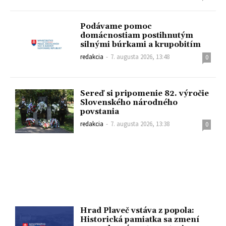
Podávame pomoc
domácnostiam postihnutým
silnými búrkami a krupobitím
redakcia
-
7. augusta 2026, 13:48
0
Sereď si pripomenie 82. výročie
Slovenského národného
povstania
redakcia
-
7. augusta 2026, 13:38
0
Hrad Plaveč vstáva z popola:
Historická pamiatka sa zmení