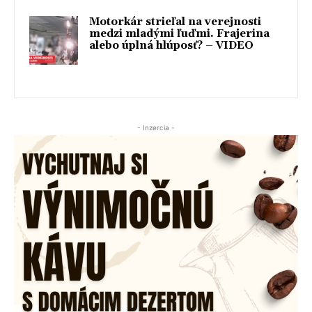
Motorkár strieľal na verejnosti
medzi mladými ľuďmi. Frajerina
alebo úplná hlúposť? – VIDEO
- Inzercia -