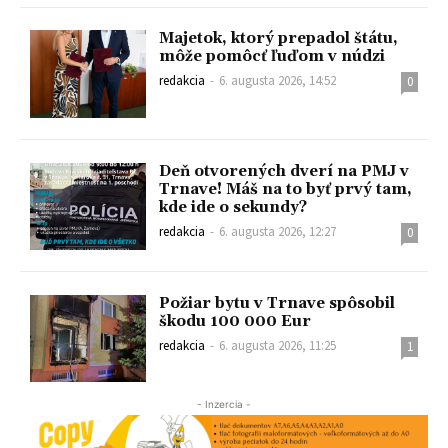
Majetok, ktorý prepadol štátu,
môže pomôcť ľuďom v núdzi
redakcia
-
6. augusta 2026, 14:52
0
Deň otvorených dverí na PMJ v
Trnave! Máš na to byť prvý tam,
kde ide o sekundy?
redakcia
-
6. augusta 2026, 12:27
0
Požiar bytu v Trnave spôsobil
škodu 100 000 Eur
redakcia
-
6. augusta 2026, 11:25
1
- Inzercia -