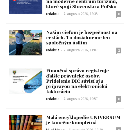
na moderné centrum turizmu,
ktoré spojí Slovensko a Poľsko
redakcia
-
7. augusta 2026, 13:35
0
Našim cieľom je bezpečnosť na
cestách. To dosiahneme len
spoločným úsilím
redakcia
-
7. augusta 2026, 11:07
2
Finančná správa registruje
ďalšie právnické osoby.
Pridelenie DIČ súvisí aj s
prípravou na elektronickú
fakturáciu
redakcia
-
7. augusta 2026, 10:57
0
Malá encyklopedie UNIVERSUM
je konečne kompletná
Miloš Majko
-
6. augusta 2026, 17:30