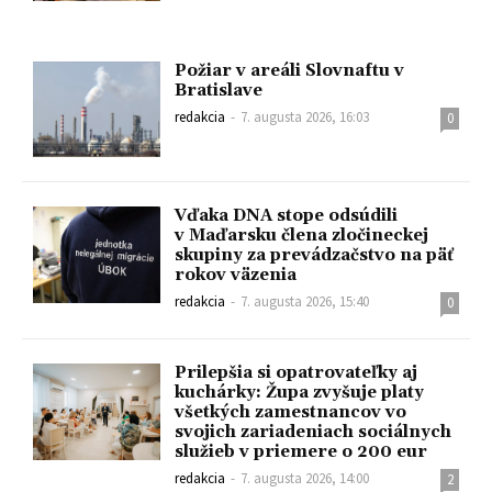
Požiar v areáli Slovnaftu v
Bratislave
redakcia
-
7. augusta 2026, 16:03
0
Vďaka DNA stope odsúdili
v Maďarsku člena zločineckej
skupiny za prevádzačstvo na päť
rokov väzenia
redakcia
-
7. augusta 2026, 15:40
0
Prilepšia si opatrovateľky aj
kuchárky: Župa zvyšuje platy
všetkých zamestnancov vo
svojich zariadeniach sociálnych
služieb v priemere o 200 eur
redakcia
-
7. augusta 2026, 14:00
2