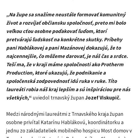
„Na župe sa snažíme neustále formovať komunitný
život a rozvíjať občiansku spoločnosť, preto mi bolo
veľkou cťou osobne poďakovať ľuďom, ktorí
pretvárajú ľudskosť na konkrétne skutky. Príbehy
pani Hablákovej a pani Mazánovej dokazujú, že to
najcennejšie, čo môžeme darovať, je náš čas a srdce.
Teší ma, že v kraji máme spoločnosti ako Protherm
Production, ktoré ukazujú, že podnikanie a
spoločenská zodpovednosť idú ruka v ruke. Títo
laureáti robia náš kraj lepším a sú inšpiráciou pre nás
všetkých,
“
uviedol trnavský župan
Jozef Viskupič.
Medzi národnými laureátmi z Trnavského kraja župan
osobne privítal Katarínu Hablákovú, koordinátorku a
jednu zo zakladateliek mobilného hospicu Most domov v