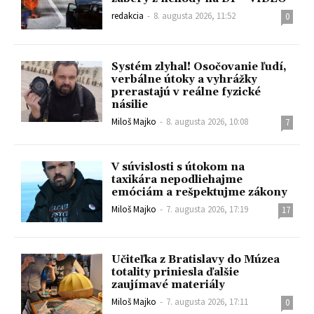
redakcia
-
8. augusta 2026, 11:52
0
Systém zlyhal! Osočovanie ľudí,
verbálne útoky a vyhrážky
prerastajú v reálne fyzické
násilie
Miloš Majko
-
8. augusta 2026, 10:08
7
V súvislosti s útokom na
taxikára nepodliehajme
emóciám a rešpektujme zákony
Miloš Majko
-
7. augusta 2026, 17:19
17
Učiteľka z Bratislavy do Múzea
totality priniesla ďalšie
zaujímavé materiály
Miloš Majko
-
7. augusta 2026, 17:11
0