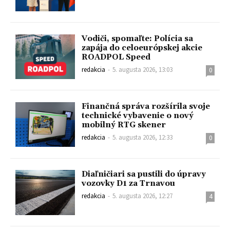
Vodiči, spomaľte: Polícia sa
zapája do celoeurópskej akcie
ROADPOL Speed
redakcia
-
5. augusta 2026, 13:03
0
Finančná správa rozšírila svoje
technické vybavenie o nový
mobilný RTG skener
redakcia
-
5. augusta 2026, 12:33
0
Diaľničiari sa pustili do úpravy
vozovky D1 za Trnavou
redakcia
-
5. augusta 2026, 12:27
4