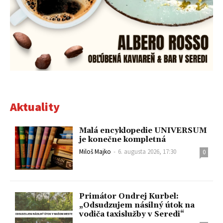
Aktuality
Malá encyklopedie UNIVERSUM
je konečne kompletná
Miloš Majko
-
6. augusta 2026, 17:30
0
Primátor Ondrej Kurbel:
„Odsudzujem násilný útok na
vodiča taxislužby v Seredi“