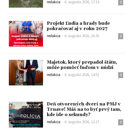
redakcia
-
6. augusta 2026, 17:14
0
Projekt Ľudia a hrady bude
pokračovať aj v roku 2027
redakcia
-
6. augusta 2026, 16:35
0
Majetok, ktorý prepadol štátu,
môže pomôcť ľuďom v núdzi
redakcia
-
6. augusta 2026, 14:52
0
Deň otvorených dverí na PMJ v
Trnave! Máš na to byť prvý tam,
kde ide o sekundy?
redakcia
-
6. augusta 2026, 12:27
0