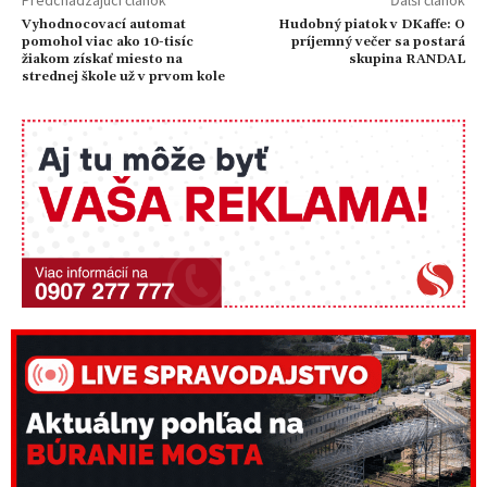
Predchádzajúci článok
Ďalší článok
Vyhodnocovací automat
Hudobný piatok v DKaffe: O
pomohol viac ako 10-tisíc
príjemný večer sa postará
žiakom získať miesto na
skupina RANDAL
strednej škole už v prvom kole