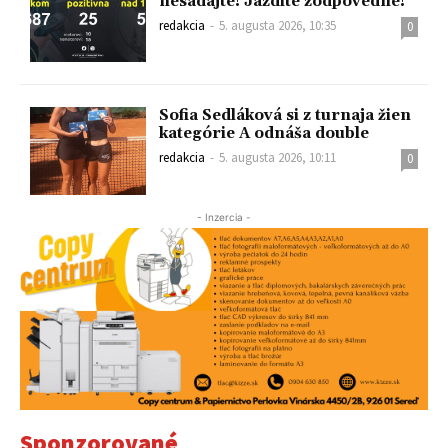
nesadajte! Jazdite zodpovedne!
redakcia
-
5. augusta 2026, 10:35
0
Sofia Sedláková si z turnaja žien
kategórie A odnáša double
redakcia
-
5. augusta 2026, 10:11
0
- Inzercia -
Sponzorované