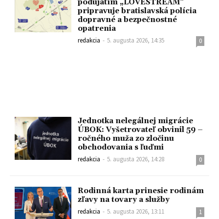
podujatím „LOVESTREAM“
pripravuje bratislavská polícia
dopravné a bezpečnostné
opatrenia
redakcia
-
5. augusta 2026, 14:35
0
Jednotka nelegálnej migrácie
ÚBOK: Vyšetrovateľ obvinil 59 –
ročného muža zo zločinu
obchodovania s ľuďmi
redakcia
-
5. augusta 2026, 14:28
0
Rodinná karta prinesie rodinám
zľavy na tovary a služby
redakcia
-
5. augusta 2026, 13:11
1