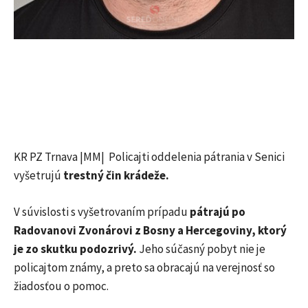
KR PZ Trnava |MM| Policajti oddelenia pátrania v Senici
vyšetrujú
trestný čin krádeže.
V súvislosti s vyšetrovaním prípadu
pátrajú po
Radovanovi Zvonárovi z Bosny a Hercegoviny, ktorý
je zo skutku podozrivý.
Jeho súčasný pobyt nie je
policajtom známy, a preto sa obracajú na verejnosť so
žiadosťou o pomoc.