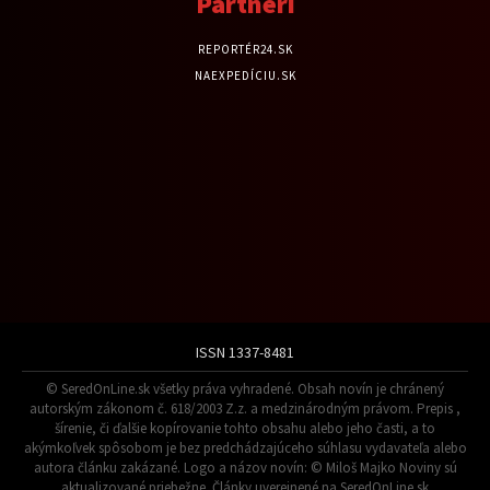
Partneri
REPORTÉR24.SK
NAEXPEDÍCIU.SK
ISSN 1337-8481
© SeredOnLine.sk všetky práva vyhradené. Obsah novín je chránený
autorským zákonom č. 618/2003 Z.z. a medzinárodným právom. Prepis ,
šírenie, či ďalšie kopírovanie tohto obsahu alebo jeho časti, a to
akýmkoľvek spôsobom je bez predchádzajúceho súhlasu vydavateľa alebo
autora článku zakázané. Logo a názov novín: © Miloš Majko Noviny sú
aktualizované priebežne. Články uverejnené na SeredOnLine.sk