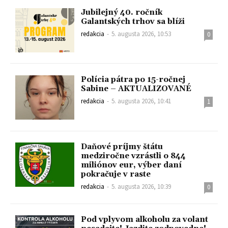
Jubilejný 40. ročník
Galantských trhov sa blíži
redakcia
-
5. augusta 2026, 10:53
0
Polícia pátra po 15-ročnej
Sabine – AKTUALIZOVANÉ
redakcia
-
5. augusta 2026, 10:41
1
Daňové príjmy štátu
medziročne vzrástli o 844
miliónov eur, výber daní
pokračuje v raste
redakcia
-
5. augusta 2026, 10:39
0
Pod vplyvom alkoholu za volant