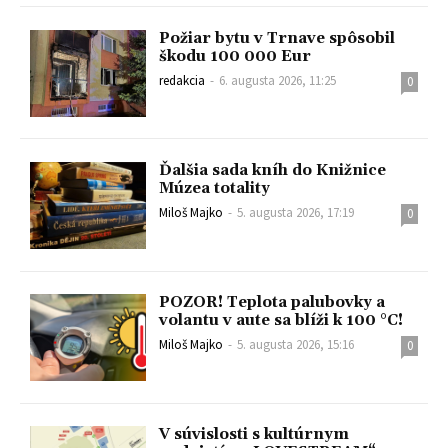
Požiar bytu v Trnave spôsobil
škodu 100 000 Eur
redakcia
-
6. augusta 2026, 11:25
0
Ďalšia sada kníh do Knižnice
Múzea totality
Miloš Majko
-
5. augusta 2026, 17:19
0
POZOR! Teplota palubovky a
volantu v aute sa blíži k 100 °C!
Miloš Majko
-
5. augusta 2026, 15:16
0
V súvislosti s kultúrnym