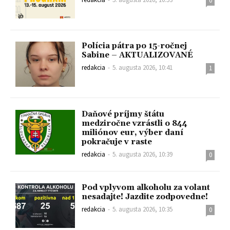
0
Polícia pátra po 15-ročnej
Sabine – AKTUALIZOVANÉ
redakcia
-
5. augusta 2026, 10:41
1
Daňové príjmy štátu
medziročne vzrástli o 844
miliónov eur, výber daní
pokračuje v raste
redakcia
-
5. augusta 2026, 10:39
0
Pod vplyvom alkoholu za volant
nesadajte! Jazdite zodpovedne!
redakcia
-
5. augusta 2026, 10:35
0