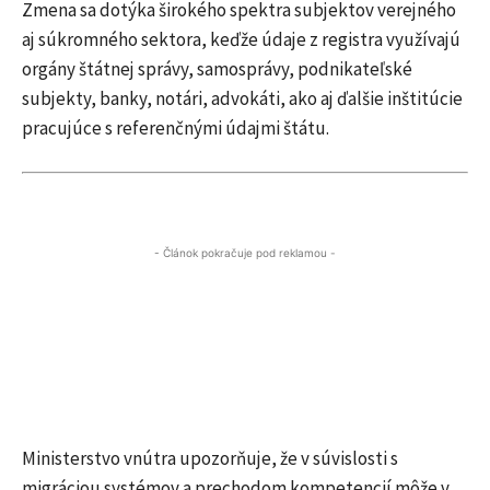
Zmena sa dotýka širokého spektra subjektov verejného
aj súkromného sektora, keďže údaje z registra využívajú
orgány štátnej správy, samosprávy, podnikateľské
subjekty, banky, notári, advokáti, ako aj ďalšie inštitúcie
pracujúce s referenčnými údajmi štátu.
- Článok pokračuje pod reklamou -
Ministerstvo vnútra upozorňuje, že v súvislosti s
migráciou systémov a prechodom kompetencií môže v