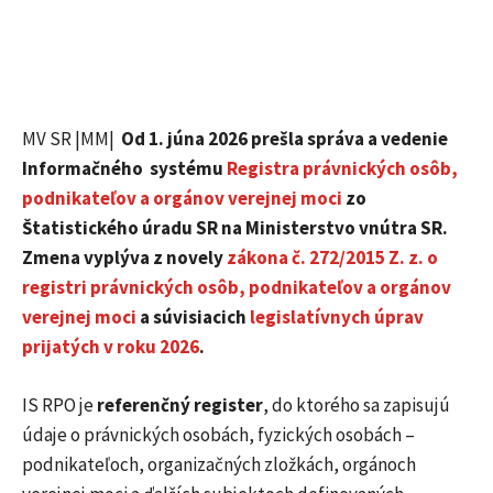
MV SR |MM|
Od 1. júna 2026 prešla správa a vedenie
Informačného systému
Registra právnických osôb,
podnikateľov a orgánov verejnej moci
zo
Štatistického úradu SR na Ministerstvo vnútra SR.
Zmena vyplýva z novely
zákona č. 272/2015 Z. z. o
registri právnických osôb, podnikateľov a orgánov
verejnej moci
a súvisiacich
legislatívnych úprav
prijatých v roku 2026
.
IS RPO je
referenčný register
, do ktorého sa zapisujú
údaje o právnických osobách, fyzických osobách –
podnikateľoch, organizačných zložkách, orgánoch