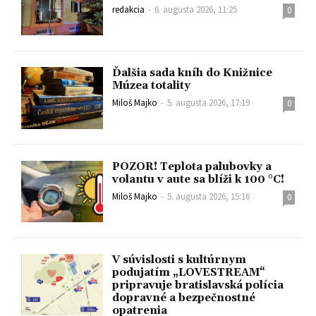
redakcia
-
6. augusta 2026, 11:25
0
Ďalšia sada kníh do Knižnice
Múzea totality
Miloš Majko
-
5. augusta 2026, 17:19
0
POZOR! Teplota palubovky a
volantu v aute sa blíži k 100 °C!
Miloš Majko
-
5. augusta 2026, 15:16
0
V súvislosti s kultúrnym
podujatím „LOVESTREAM“
pripravuje bratislavská polícia
dopravné a bezpečnostné
opatrenia