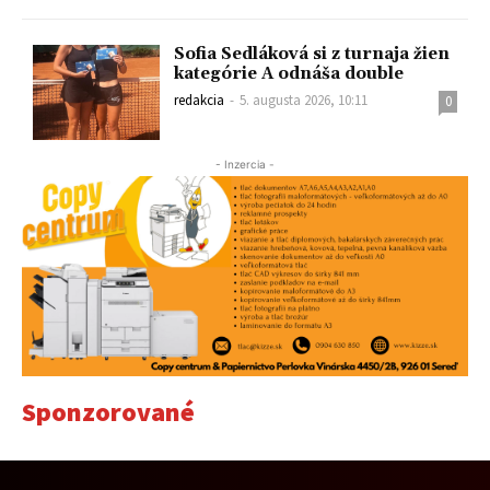
Sofia Sedláková si z turnaja žien
kategórie A odnáša double
redakcia
-
5. augusta 2026, 10:11
0
- Inzercia -
Sponzorované