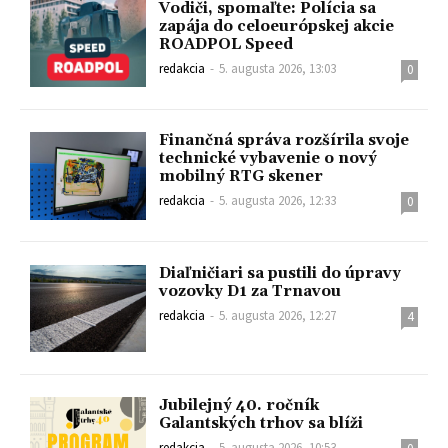
Vodiči, spomaľte: Polícia sa
zapája do celoeurópskej akcie
ROADPOL Speed
redakcia
-
5. augusta 2026, 13:03
0
Finančná správa rozšírila svoje
technické vybavenie o nový
mobilný RTG skener
redakcia
-
5. augusta 2026, 12:33
0
Diaľničiari sa pustili do úpravy
vozovky D1 za Trnavou
redakcia
-
5. augusta 2026, 12:27
4
Jubilejný 40. ročník
Galantských trhov sa blíži
redakcia
-
5. augusta 2026, 10:53