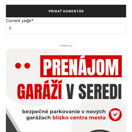
Current ye
@r
*
- Inzercia -