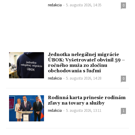
redakcia
-
5. augusta 2026, 14:35
0
Jednotka nelegálnej migrácie
ÚBOK: Vyšetrovateľ obvinil 59 –
ročného muža zo zločinu
obchodovania s ľuďmi
redakcia
-
5. augusta 2026, 14:28
0
Rodinná karta prinesie rodinám
zľavy na tovary a služby
redakcia
-
5. augusta 2026, 13:11
1