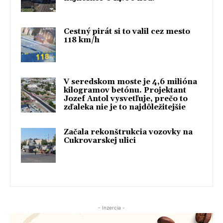
Cestný pirát si to valil cez mesto
118 km/h
V seredskom moste je 4,6 milióna
kilogramov betónu. Projektant
Jozef Antol vysvetľuje, prečo to
zďaleka nie je to najdôležitejšie
Začala rekonštrukcia vozovky na
Cukrovarskej ulici
- Inzercia -