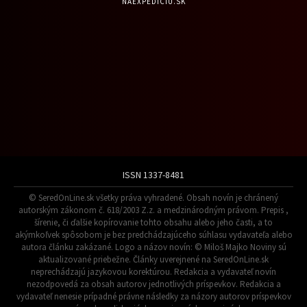
NAEXPEDÍCIU.SK
ISSN 1337-8481
© SeredOnLine.sk všetky práva vyhradené. Obsah novín je chránený
autorským zákonom č. 618/2003 Z.z. a medzinárodným právom. Prepis ,
šírenie, či ďalšie kopírovanie tohto obsahu alebo jeho časti, a to
akýmkoľvek spôsobom je bez predchádzajúceho súhlasu vydavateľa alebo
autora článku zakázané. Logo a názov novín: © Miloš Majko Noviny sú
aktualizované priebežne. Články uverejnené na SeredOnLine.sk
neprechádzajú jazykovou korektúrou. Redakcia a vydavateľ novín
nezodpovedá za obsah autorov jednotlivých príspevkov. Redakcia a
vydavateľ nenesie prípadné právne následky za názory autorov príspevkov