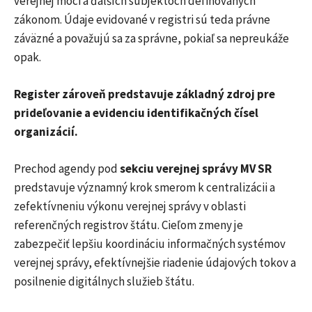
verejnej moci a ďalších subjektoch definovaných
zákonom. Údaje evidované v registri sú teda právne
záväzné a považujú sa za správne, pokiaľ sa nepreukáže
opak.
Register zároveň predstavuje základný zdroj pre
prideľovanie a evidenciu identifikačných čísel
organizácií.
Prechod agendy pod
sekciu verejnej správy MV SR
predstavuje významný krok smerom k centralizácii a
zefektívneniu výkonu verejnej správy v oblasti
referenčných registrov štátu. Cieľom zmeny je
zabezpečiť lepšiu koordináciu informačných systémov
verejnej správy, efektívnejšie riadenie údajových tokov a
posilnenie digitálnych služieb štátu.