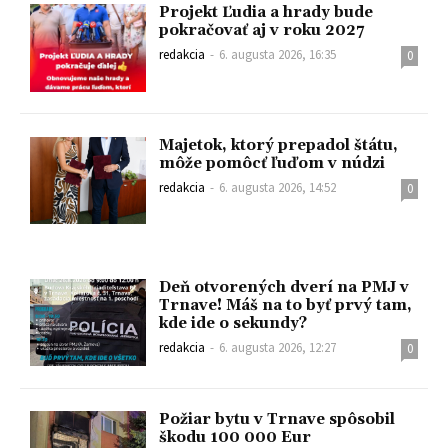
Projekt Ľudia a hrady bude
pokračovať aj v roku 2027
redakcia
-
6. augusta 2026, 16:35
0
Majetok, ktorý prepadol štátu,
môže pomôcť ľuďom v núdzi
redakcia
-
6. augusta 2026, 14:52
0
Deň otvorených dverí na PMJ v
Trnave! Máš na to byť prvý tam,
kde ide o sekundy?
redakcia
-
6. augusta 2026, 12:27
0
Požiar bytu v Trnave spôsobil
škodu 100 000 Eur