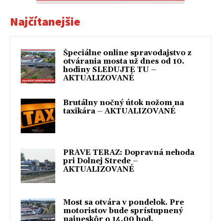
Najčítanejšie
Špeciálne online spravodajstvo z
otvárania mosta už dnes od 10.
hodiny SLEDUJTE TU –
AKTUALIZOVANÉ
Brutálny nočný útok nožom na
taxikára – AKTUALIZOVANÉ
PRÁVE TERAZ: Dopravná nehoda
pri Dolnej Strede –
AKTUALIZOVANÉ
Most sa otvára v pondelok. Pre
motoristov bude sprístupnený
najneskôr o 14.00 hod.