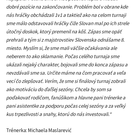
dobré pozície na zakončovanie. Problém bol v obrane kde
nás hráčky obchádzali 1v1 a taktiež ako na celom turnaji
sme málo odstavovali hráčky čiže Slovan mal po ich strele
útočný doskok, ktorý premenil na kôš. Zápas sme opäť
prehrali a tým si z majstrovstiev Slovenska odnášame 8.
miesto. Myslím si, že sme mali väčšie očakávania ale
neberem to ako sklamanie. Počas celého turnaja sme
ukázali nejaký charakter, bojovali sme do konca zápasu a
nevzdávali sme sa. Určite máme na čom pracovať a veľa
vecí čo zlepšovať. Verím, že sme si finálový turnaj zobrali
ako motiváciu do ďaľšej sezóny. Chcela by som sa
poďakovať rodičom, fanúšikom a hlavne pani trénerke a
pani asistentke za podporu počas celej sezóny a za veľký
kus trpezlivosti a snahy, ktorú do nás investovali.“
Trénerka: Michaela Maslarević