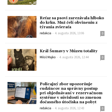
Reťaz sa psovi zarezávala hlboko
do krku. Muž čelí obvineniu z
týrania zvieraťa
redakcia
-
4. augusta 2026, 13:06
0
Král Šumavy v Múzeu totality
Miloš Majko
-
4. augusta 2026, 12:44
0
Policajný zbor upozorňuje
cudzincov na správny postup
pri objednávaní v rezervačnom
systéme v súvislosti so zmenou
dočasného útočiska na pobyt
redakcia
-
4. augusta 2026, 12:43
0