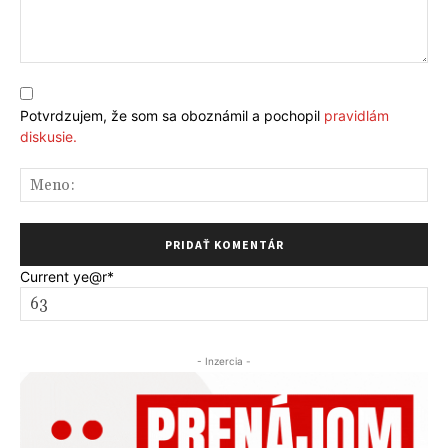
Komentár:
Potvrdzujem, že som sa oboznámil a pochopil
pravidlám
diskusie.
Me
Current ye
@r
*
- Inzercia -