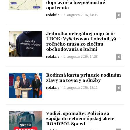
dopravné a bezpečnostné
opatrenia
redakcia
-
5. augusta 2026, 14:35
0
Jednotka nelegálnej migrácie
ÚBOK: Vyšetrovateľ obvinil 59 –
ročného muža zo zločinu
obchodovania s ľuďmi
redakcia
-
5. augusta 2026, 14:28
0
Rodinná karta prinesie rodinám
zľavy na tovary a služby
redakcia
-
5. augusta 2026, 13:11
0
Vodiči, spomaľte: Polícia sa
zapája do celoeurópskej akcie
ROADPOL Speed