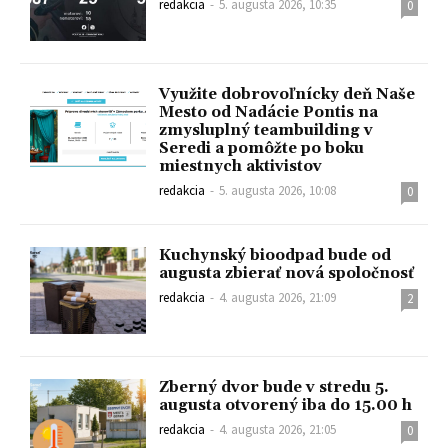
redakcia
-
5. augusta 2026, 10:35
0
Využite dobrovoľnícky deň Naše
Mesto od Nadácie Pontis na
zmysluplný teambuilding v
Seredi a pomôžte po boku
miestnych aktivistov
redakcia
-
5. augusta 2026, 10:08
0
Kuchynský bioodpad bude od
augusta zbierať nová spoločnosť
redakcia
-
4. augusta 2026, 21:09
2
Zberný dvor bude v stredu 5.
augusta otvorený iba do 15.00 h
redakcia
-
4. augusta 2026, 21:05
0