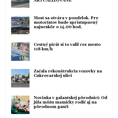
AKTUALIZOVANÉ
Most sa otvára v pondelok. Pre
motoristov bude sprístupnený
najneskôr o 14.00 hod.
Cestný pirát si to valil cez mesto
118 km/h
Začala rekonštrukcia vozovky na
Cukrovarskej ulici
Novinka v galantskej pôrodnici: Od
júla môžu mamičky rodiť aj na
pôrodnom gauči