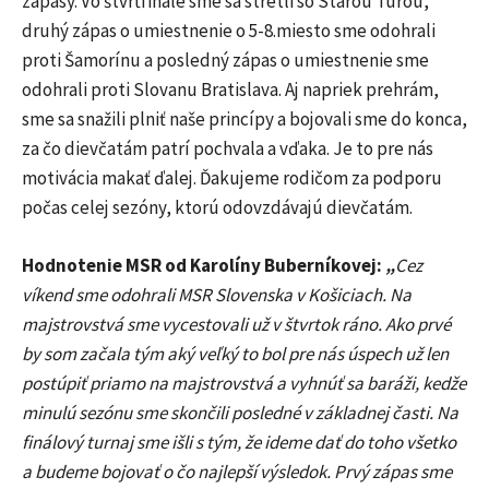
zápasy. Vo štvrťfinále sme sa stretli so Starou Turou,
druhý zápas o umiestnenie o 5-8.miesto sme odohrali
proti Šamorínu a posledný zápas o umiestnenie sme
odohrali proti Slovanu Bratislava. Aj napriek prehrám,
sme sa snažili plniť naše princípy a bojovali sme do konca,
za čo dievčatám patrí pochvala a vďaka. Je to pre nás
motivácia makať ďalej. Ďakujeme rodičom za podporu
počas celej sezóny, ktorú odovzdávajú dievčatám.
Hodnotenie MSR od Karolíny Buberníkovej:
„
Cez
víkend sme odohrali MSR Slovenska v Košiciach. Na
majstrovstvá sme vycestovali už v štvrtok ráno. Ako prvé
by som začala tým aký veľký to bol pre nás úspech už len
postúpiť priamo na majstrovstvá a vyhnúť sa baráži, kedže
minulú sezónu sme skončili posledné v základnej časti. Na
finálový turnaj sme išli s tým, že ideme dať do toho všetko
a budeme bojovať o čo najlepší výsledok. Prvý zápas sme