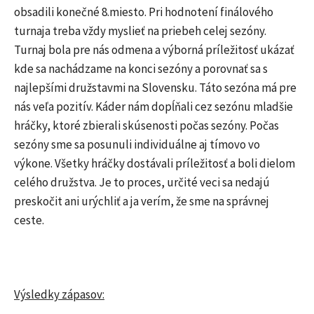
obsadili konečné 8.miesto. Pri hodnotení finálového
turnaja treba vždy myslieť na priebeh celej sezóny.
Turnaj bola pre nás odmena a výborná príležitosť ukázať
kde sa nachádzame na konci sezóny a porovnať sa s
najlepšími družstavmi na Slovensku. Táto sezóna má pre
nás veľa pozitív. Káder nám dopĺňali cez sezónu mladšie
hráčky, ktoré zbierali skúsenosti počas sezóny. Počas
sezóny sme sa posunuli individuálne aj tímovo vo
výkone. Všetky hráčky dostávali príležitosť a boli dielom
celého družstva. Je to proces, určité veci sa nedajú
preskočit ani urýchliť a ja verím, že sme na správnej
ceste.
Výsledky zápasov: