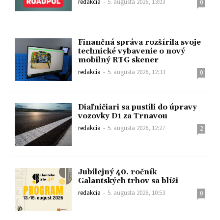
redakcia
-
5. augusta 2026, 13:03
0
Finančná správa rozšírila svoje
technické vybavenie o nový
mobilný RTG skener
redakcia
-
5. augusta 2026, 12:33
0
Diaľničiari sa pustili do úpravy
vozovky D1 za Trnavou
redakcia
-
5. augusta 2026, 12:27
2
Jubilejný 40. ročník
Galantských trhov sa blíži
redakcia
-
5. augusta 2026, 10:53
0