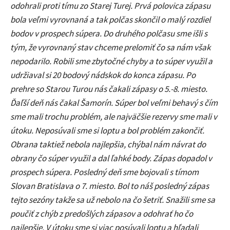
odohrali proti tímu zo Starej Turej. Prvá polovica zápasu
bola veľmi vyrovnaná a tak polčas skončil o malý rozdiel
bodov v prospech súpera. Do druhého polčasu sme išli s
tým, že vyrovnaný stav chceme prelomiť čo sa nám však
nepodarilo. Robili sme zbytočné chyby a to súper využil a
udržiaval si 20 bodový nádskok do konca zápasu. Po
prehre so Starou Turou nás čakali zápasy o 5.-8. miesto.
Ďaľší deň nás čakal Šamorín. Súper bol veľmi behavý s čím
sme mali trochu problém, ale najväčšie rezervy sme mali v
útoku. Neposúvali sme si loptu a bol problém zakončiť.
Obrana taktiež nebola najlepšia, chýbal nám návrat do
obrany čo súper využil a dal ľahké body. Zápas dopadol v
prospech súpera. Posledný deň sme bojovali s tímom
Slovan Bratislava o 7. miesto. Bol to náš posledný zápas
tejto sezóny takže sa už nebolo na čo šetriť. Snažili sme sa
poučiť z chýb z predošlých zápasov a odohrať ho čo
najlepšie. V útoku sme si viac posúvali loptu a hľadali