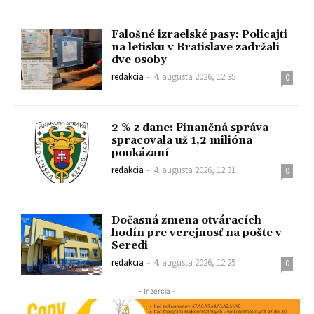
Falošné izraelské pasy: Policajti
na letisku v Bratislave zadržali
dve osoby
redakcia
-
4. augusta 2026, 12:35
0
2 % z dane: Finančná správa
spracovala už 1,2 milióna
poukázaní
redakcia
-
4. augusta 2026, 12:31
0
Dočasná zmena otváracích
hodín pre verejnosť na pošte v
Seredi
redakcia
-
4. augusta 2026, 12:25
0
- Inzercia -