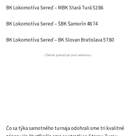
BK Lokomotíva Sereď – MBK Stará Turá 52:86
BK Lokomotíva Sereď – ŠBK Šamorín 48:74
BK Lokomotíva Sereď – BK Slovan Bratislava 57:80
- Článok pokračuje pod reklamou -
Čo sa týka samotného turnaja odohrali sme tri kvalitné