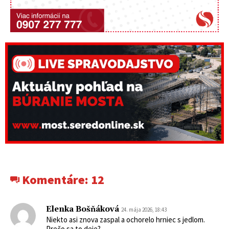
Komentáre:
12
Elenka Bošňáková
24. mája 2026, 18:43
Niekto asi znova zaspal a ochorelo hrniec s jedlom.
Prečo sa to deje?