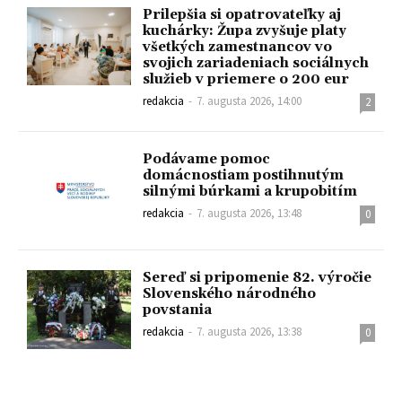
Prilepšia si opatrovateľky aj
kuchárky: Župa zvyšuje platy
všetkých zamestnancov vo
svojich zariadeniach sociálnych
služieb v priemere o 200 eur
redakcia
-
7. augusta 2026, 14:00
2
Podávame pomoc
domácnostiam postihnutým
silnými búrkami a krupobitím
redakcia
-
7. augusta 2026, 13:48
0
Sereď si pripomenie 82. výročie
Slovenského národného
povstania
redakcia
-
7. augusta 2026, 13:38
0