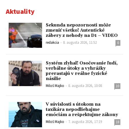
Aktuality
Sekunda nepozornosti môže
zmeniť všetko! Autentické
zábery z nehody na D1 – VIDEO
redakcia
-
8. augusta 2026, 11:52
0
Systém zlyhal! Osočovanie ľudí,
verbálne útoky a vyhrážky
prerastajú v reálne fyzické
násilie
Miloš Majko
-
8. augusta 2026, 10:08
10
V súvislosti s útokom na
taxikára nepodliehajme
emóciám a rešpektujme zákony
Miloš Majko
-
7. augusta 2026, 17:19
18