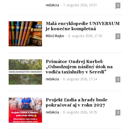
redakcia
-
7. augusta 2026, 10:57
0
Malá encyklopedie UNIVERSUM
je konečne kompletná
Miloš Majko
-
6. augusta 2026, 17:30
0
Primátor Ondrej Kurbel:
„Odsudzujem násilný útok na
vodiča taxislužby v Seredi“
redakcia
-
6. augusta 2026, 17:14
0
Projekt Ľudia a hrady bude
pokračovať aj v roku 2027
redakcia
-
6. augusta 2026, 16:35
0