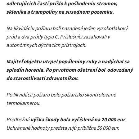
odletujúcich častí prišlo k poškodeniu stromov,
skleníka a trampolíny na susednom pozemku.
Na likvidáciu požiaru boli nasadené jeden vysokotlakový
prúd a dva prúdy typu C. Príslušníci zasahovali v
autonómnych dýchacích prístrojoch.
Majiteľ objektu utrpel popáleniny ruky a nadýchal sa
splodín horenia. Po prvotnom ošetrení bol odovzdaný
do starostlivosti zdravotníkov.
Po likvidácii požiaru bolo požiarisko skontrolované
termokamerou.
Predbežná
výška škody bola vyčíslená na 20 000 eur
.
Uchránené hodnoty predstavujú približne 50 000 eur.