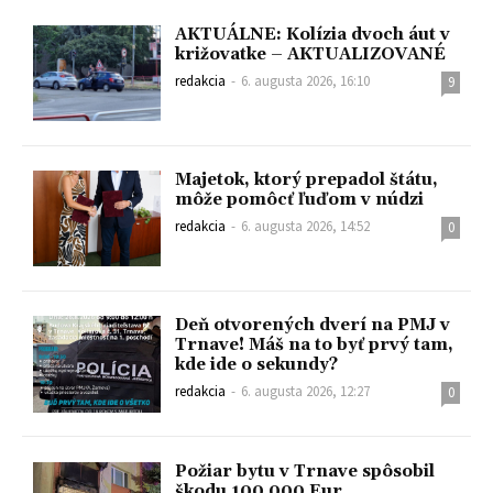
AKTUÁLNE: Kolízia dvoch áut v
križovatke – AKTUALIZOVANÉ
redakcia
-
6. augusta 2026, 16:10
9
Majetok, ktorý prepadol štátu,
môže pomôcť ľuďom v núdzi
redakcia
-
6. augusta 2026, 14:52
0
Deň otvorených dverí na PMJ v
Trnave! Máš na to byť prvý tam,
kde ide o sekundy?
redakcia
-
6. augusta 2026, 12:27
0
Požiar bytu v Trnave spôsobil
škodu 100 000 Eur