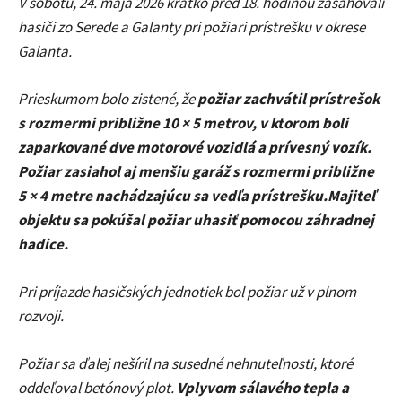
V sobotu, 24. mája 2026 krátko pred 18. hodinou zasahovali
hasiči zo Serede a Galanty pri požiari prístrešku v okrese
Galanta.
Prieskumom bolo zistené, že
požiar zachvátil prístrešok
s rozmermi približne 10 × 5 metrov, v ktorom boli
zaparkované dve motorové vozidlá a prívesný vozík.
Požiar zasiahol aj menšiu garáž s rozmermi približne
5 × 4 metre nachádzajúcu sa vedľa prístrešku.Majiteľ
objektu sa pokúšal požiar uhasiť pomocou záhradnej
hadice.
Pri príjazde hasičských jednotiek bol požiar už v plnom
rozvoji.
Požiar sa ďalej nešíril na susedné nehnuteľnosti, ktoré
oddeľoval betónový plot.
Vplyvom sálavého tepla a