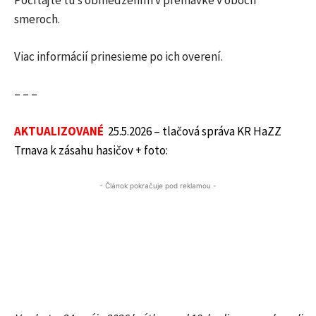
Počítajte tu s obmedzením v premávke v oboch
smeroch.
Viac informácií prinesieme po ich overení.
– – –
AKTUALIZOVANÉ
25.5.2026 – tlačová správa KR HaZZ
Trnava k zásahu hasičov + foto:
- Článok pokračuje pod reklamou -