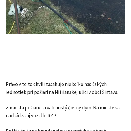
Práve v tejto chvíli zasahuje niekoľko hasičských
jednotiek pri požiari na Nitrianskej ulici v obci Šintava.
Z miesta požiaru sa valí hustý čierny dym. Na mieste sa
nachádza aj vozidlo RZP.