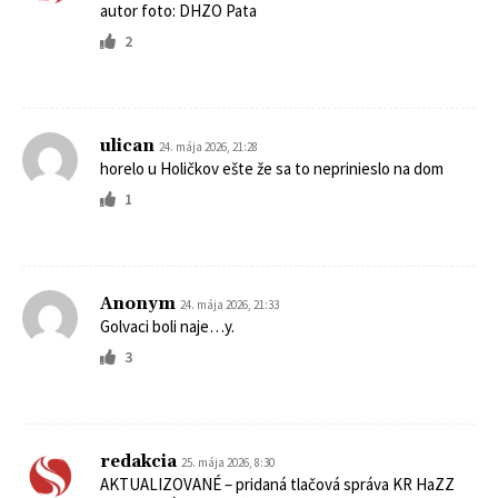
autor foto: DHZO Pata
2
ulican
24. mája 2026, 21:28
horelo u Holičkov ešte že sa to neprinieslo na dom
1
Anonym
24. mája 2026, 21:33
Golvaci boli naje…y.
3
redakcia
25. mája 2026, 8:30
AKTUALIZOVANÉ – pridaná tlačová správa KR HaZZ