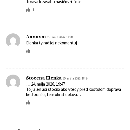
Trnava k zásahu hasičov + foto
1
Anonym
25. mája 2026, 11:28
Elenka ty radšej nekomentuj
Stocena Elenka
25. mája 2026, 18:24
… 24. mája 2026, 19:47
To ju len asi stocilo ako vtedy pred kostolom doprava
ked prsalo, tentokrat dolava…