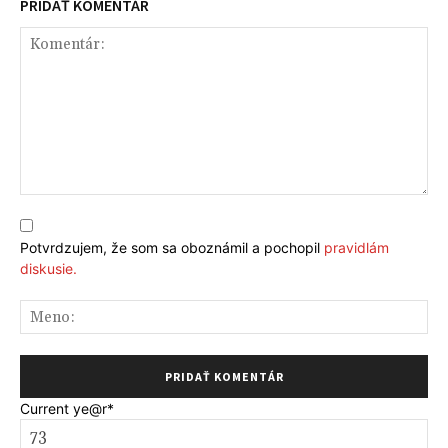
PRIDAŤ KOMENTÁR
Komentár:
Potvrdzujem, že som sa oboznámil a pochopil
pravidlám
diskusie.
Me
Current ye
@r
*