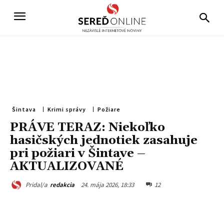
Šintava
Krimi správy
Požiare
PRÁVE TERAZ: Niekoľko
hasičských jednotiek zasahuje
pri požiari v Šintave –
AKTUALIZOVANÉ
24. mája 2026, 18:33
12
Pridal/a
redakcia