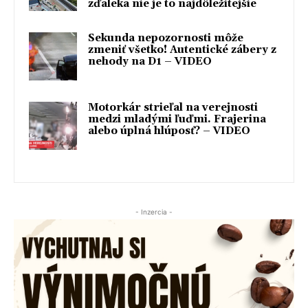
zďaleka nie je to najdôležitejšie
Sekunda nepozornosti môže
zmeniť všetko! Autentické zábery z
nehody na D1 – VIDEO
Motorkár strieľal na verejnosti
medzi mladými ľuďmi. Frajerina
alebo úplná hlúposť? – VIDEO
- Inzercia -