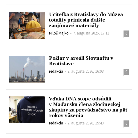
Učiteľka z Bratislavy do Múzea
totality priniesla ďalšie
zaujímavé materiály
Miloš Majko
-
7. augusta 2026, 17:11
0
Požiar v areáli Slovnaftu v
Bratislave
redakcia
-
7. augusta 2026, 16:03
0
Vďaka DNA stope odsúdili
v Maďarsku člena zločineckej
skupiny za prevádzačstvo na päť
rokov väzenia
redakcia
-
7. augusta 2026, 15:40
0