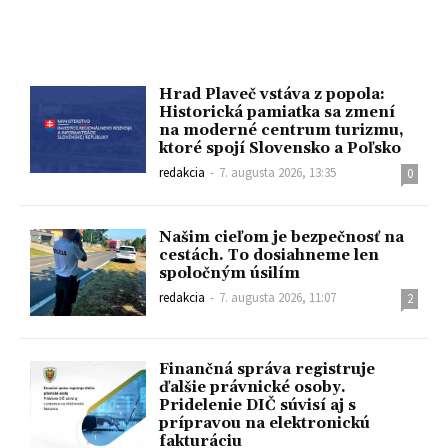
Hrad Plaveč vstáva z popola:
Historická pamiatka sa zmení
na moderné centrum turizmu,
ktoré spojí Slovensko a Poľsko
redakcia
-
7. augusta 2026, 13:35
0
Našim cieľom je bezpečnosť na
cestách. To dosiahneme len
spoločným úsilím
redakcia
-
7. augusta 2026, 11:07
2
Finančná správa registruje
ďalšie právnické osoby.
Pridelenie DIČ súvisí aj s
prípravou na elektronickú
fakturáciu